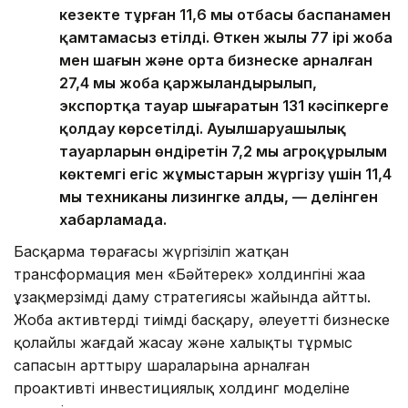
кезекте тұрған 11,6 мың отбасы баспанамен
қамтамасыз етілді. Өткен жылы 77 ірі жоба
мен шағын және орта бизнеске арналған
27,4 мың жоба қаржыландырылып,
экспортқа тауар шығаратын 131 кәсіпкерге
қолдау көрсетілді. Ауылшаруашылық
тауарларын өндіретін 7,2 мың агроқұрылым
көктемгі егіс жұмыстарын жүргізу үшін 11,4
мың техниканы лизингке алды, — делінген
хабарламада.
Басқарма төрағасы жүргізіліп жатқан
трансформация мен «Бәйтерек» холдингінің жаңа
ұзақмерзімді даму стратегиясы жайында айтты.
Жоба активтерді тиімді басқару, әлеуетті бизнеске
қолайлы жағдай жасау және халықтың тұрмыс
сапасын арттыру шараларына арналған
проактивті инвестициялық холдинг моделіне