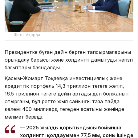
Фото: Ақорда
Президентке бұған дейін берген тапсырмаларының
орындалу барысы және холдингті дамытудың негізгі
бағыттары баяндалды.
Қасым-Жомарт Тоқаевқа инвестициялық және
кредиттік портфель 14,3 триллион теңгеге жетіп,
16,5 триллион теңгеге дейін артады деп болжанып
отырғаны, бұл ретте жыл сайынғы таза пайда
көлемі 400 миллиард теңгеден асатыны жөнінде
мәлімет берілді.
— 2025 жылдың қорытындысы бойынша
холдингтің қолдауымен 77,5 мың, соның ішінде