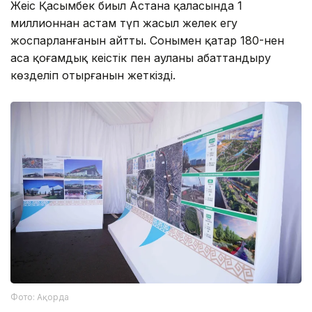
Жеңіс Қасымбек биыл Астана қаласында 1
миллионнан астам түп жасыл желек егу
жоспарланғанын айтты. Сонымен қатар 180-нен
аса қоғамдық кеңістік пен ауланы абаттандыру
көзделіп отырғанын жеткізді.
Фото: Ақорда