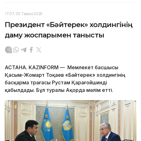
17:07, 05 Тамыз 2026
Президент «Бәйтерек» холдингінің
даму жоспарымен танысты
АСТАНА. KAZINFORM — Мемлекет басшысы
Қасым-Жомарт Тоқаев «Бәйтерек» холдингінің
басқарма төрағасы Рустам Қарағойшинді
қабылдады. Бұл туралы Ақорда мәлім етті.