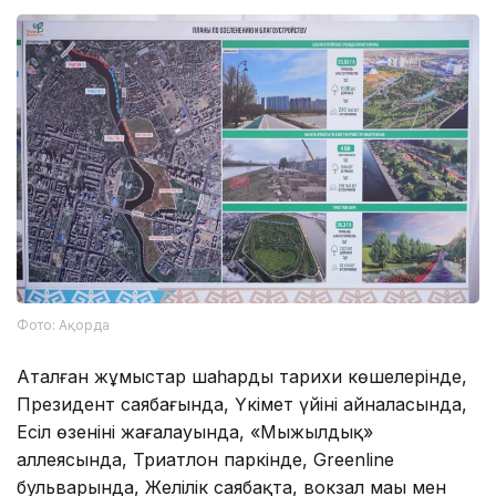
Фото: Ақорда
Аталған жұмыстар шаһардың тарихи көшелерінде,
Президент саябағында, Үкімет үйінің айналасында,
Есіл өзенінің жағалауында, «Мыңжылдық»
аллеясында, Триатлон паркінде, Greenline
бульварында, Желілік саябақта, вокзал маңы мен