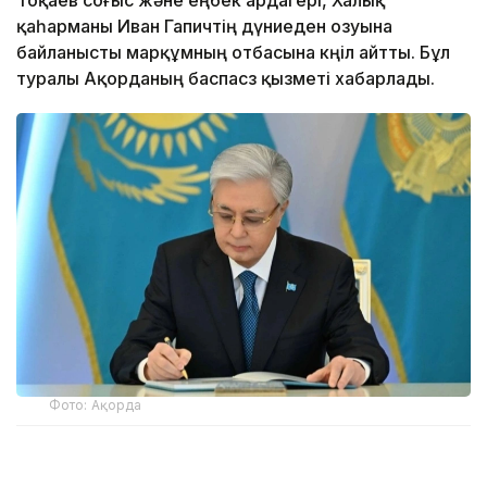
Тоқаев соғыс және еңбек ардагері, Халық
қаһарманы Иван Гапичтің дүниеден озуына
байланысты марқұмның отбасына көңіл айтты. Бұл
туралы Ақорданың баспасөз қызметі хабарлады.
Фото: Ақорда
– Иван Степанович майданға өз еркімен