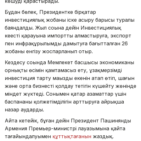
көшуді қарастырады.
Бұдан бөлек, Президентке бірқатар
инвестициялық жобаны іске асыру барысы туралы
баяндалды. Жыл соңына дейін Инвестициялық
кеңестің қарауына импортты алмастыруға, экспорт
пен инфрақұрылымды дамытуға бағытталған 26
жобаны енгізу жоспарланып отыр.
Кездесу соңында Мемлекет басшысы экономиканың
орнықты өсімін қамтамасыз ету, ұзақмерзімді
инвестиция тарту маңызды екенін атап өтіп, шағын
және орта бизнесті қолдау тетігін күшейту жөнінде
міндет жүктеді. Сонымен қатар азаматтар үшін
баспананың қолжетімділігін арттыруға айрықша
назар аударды.
Айта кетейік, бұған дейін Президент Пашинянды
Армения Премьер-министрі лауазымына қайта
тағайындалуымен
құттықтағанын
жаздық.