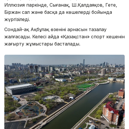
Иллюзия паркінде, Сығанақ, Ш.Қалдаяқов, Гете,
Біржан сал және басқа да көшелердің бойында
жүргізіледі.
Сондай-ақ Ақбұлақ өзенінің арнасын тазалау
жалғасады. Келесі айда «Қазақстан» спорт кешенін
жаңғырту жұмыстары басталады.