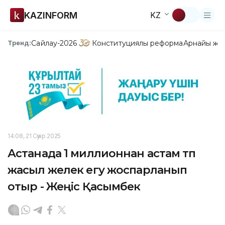
KAZINFORM
KZ
Сайлау-2026
Конституциялық реформа
Арнайы жо
Тренд:
14:08, 21 Сәуір 2025
Астанада 1 миллионнан астам түп
жасыл желек егу жоспарланып
отыр - Жеңіс Қасымбек