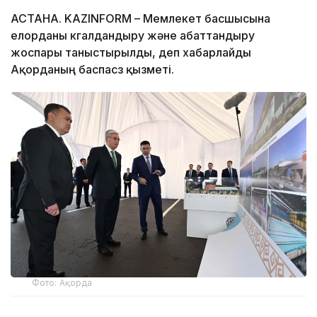
АСТАНА. KAZINFORM – Мемлекет басшысына
елорданы көгалдандыру және абаттандыру
жоспары таныстырылды, деп хабарлайды
Ақорданың баспасөз қызметі.
Фото: Ақорда