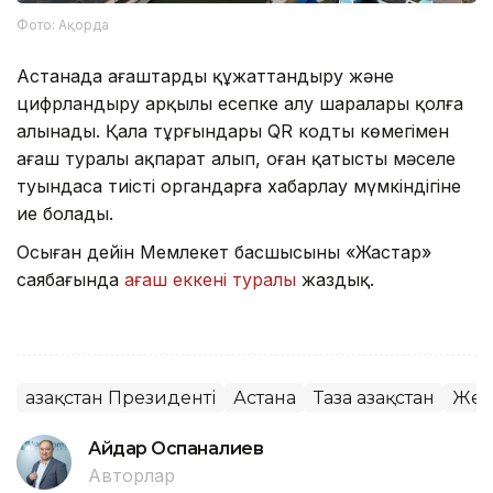
Фото: Ақорда
Астанада ағаштарды құжаттандыру және
цифрландыру арқылы есепке алу шаралары қолға
алынады. Қала тұрғындары QR кодтың көмегімен
ағаш туралы ақпарат алып, оған қатысты мәселе
туындаса тиісті органдарға хабарлау мүмкіндігіне
ие болады.
Осыған дейін Мемлекет басшысының «Жастар»
саябағында
ағаш еккені туралы
жаздық.
Қазақстан Президенті
Астана
Таза Қазақстан
Жеңі
Айдар Оспаналиев
Авторлар