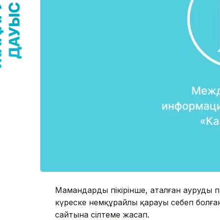
Мамандардың пікірінше, аталған аурудың 
күреске немқұрайлы қарауы себеп болған
сайтына сілтеме жасап.