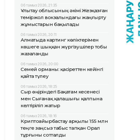
06 тамыз 2026, 21:35
Ұлытау облысының әкімі Жезқазған
теміржол вокзалындағы жаңғырту
жұмыстарын бақылады
06 тамыз 2026, 20:11
Алматыда картинг көліктерімен
көшеге шыққан жүргізушілер тобы
жазаланды
06 тамыз 2026, 20:00
Семей орманы: қасіреттен кейінгі
қайта түлеу
06 тамыз 2026, 18:25
Сыр өңіріндегі Бақатам кесенесі
мен Сығанақ қалашығы қалпына
келтіріліп жатыр
06 тамыз 2026, 18:16
Криптоайырбастау арқылы 155 млн
теңге заңсыз табыс тапқан Орал
тұрғыны сотталды