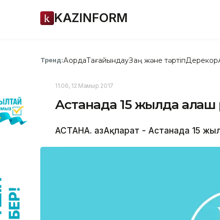
KAZINFORM
Ақорда
Тағайындау
Заң және тәртіп
Дерекқор
Тренд:
11:06, 12 Мамыр 2017
Астанада 15 жылда алғаш 
АСТАНА. ҚазАқпарат - Астанада 15 жы