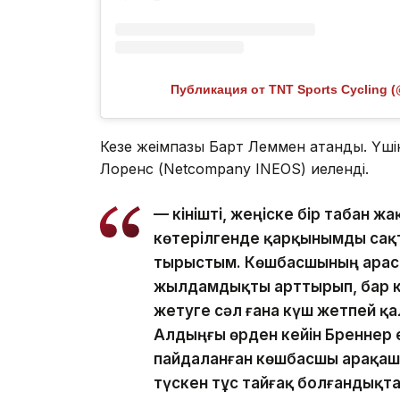
Публикация от TNT Sports Cycling (
Кезең жеңімпазы Барт Леммен атанды. Ү
Лоренс (Netcompany INEOS) иеленді.
— Өкінішті, жеңіске бір табан ж
көтерілгенде қарқынымды сақта
тырыстым. Көшбасшының арасы
жылдамдықты арттырып, бар к
жетуге сәл ғана күш жетпей қа
Алдыңғы өрден кейін Бреннер ек
пайдаланған көшбасшы арақаш
түскен тұс тайғақ болғандықта