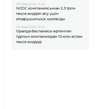
06 тамыз 2026, 17:44
NCOC компаниясынан 2,3 трлн
теңге өндіріп алу үшін
атқарушылық іс қозғалды
06 тамыз 2026, 16:07
Оралда баспанасы өртенген
тұрғын компаниядан 13 млн астам
теңге өндірді