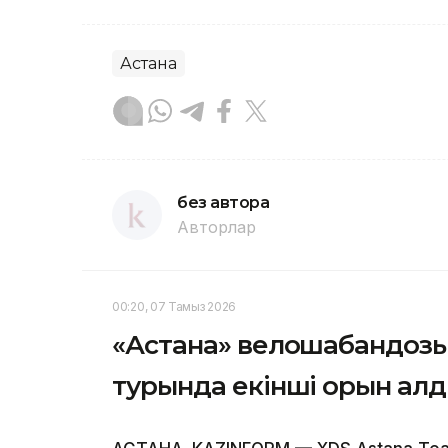
Астана
без автора
Авторлар
00:20, 07 Тамыз 2026
«Астана» велошабандоз
турында екінші орын ал