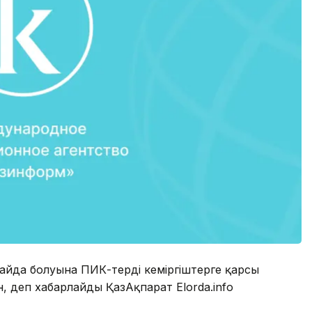
пайда болуына ПИК-тердің кеміргіштерге қарсы
, деп хабарлайды ҚазАқпарат Elorda.info