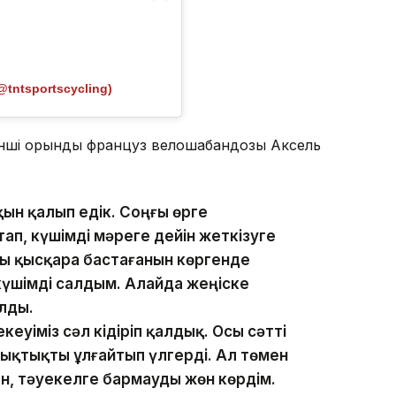
@tntsportscycling)
шінші орынды француз велошабандозы Аксель
ақын қалып едік. Соңғы өрге
п, күшімді мәреге дейін жеткізуге
 қысқара бастағанын көргенде
үшімді салдым. Алайда жеңіске
лды.
еуіміз сәл кідіріп қалдық. Осы сәтті
ықтықты ұлғайтып үлгерді. Ал төмен
н, тәуекелге бармауды жөн көрдім.