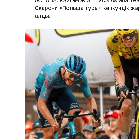
АСТАНА. KAZINFORM — XDS Astana T
Скарони «Польша туры» көпкүндік жа
алды.