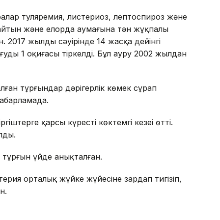
ралар туляремия, листериоз, лептоспироз және
дайтын және елорда аумағына тән жұқпалы
 2017 жылдың сәуірінде 14 жасқа дейінгі
удың 1 оқиғасы тіркелді. Бұл ауру 2002 жылдан
алған тұрғындар дәрігерлік көмек сұрап
хабарламада.
ргіштерге қарсы күрестің көктемгі кезеңі өтті.
лды.
1 тұрғын үйде анықталған.
ерия орталық жүйке жүйесіне зардап тигізіп,
н.