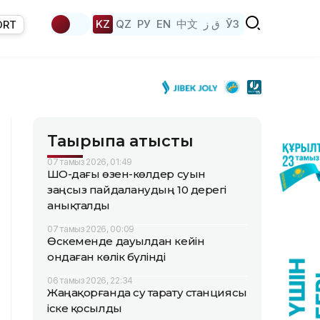
KZ
QZ
РУ
EN
中文
ق ز
ЎЗ
ORT
Тақырыпқа қатысты
07 тамыз 2026, 01:49
ШҚО-дағы өзен-көлдер суын
заңсыз пайдаланудың 10 дерегі
анықталды
07 тамыз 2026, 00:09
Өскеменде дауылдан кейін
ондаған көлік бүлінді
06 тамыз 2026, 22:34
Жаңақорғанда су тарату станциясы
іске қосылды