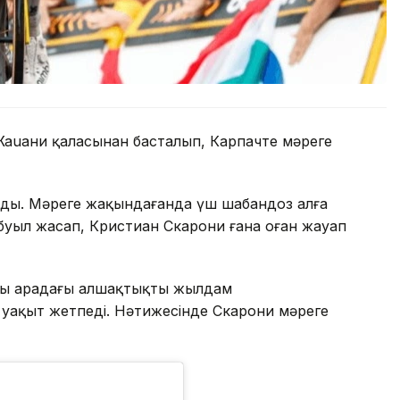
Жаuани қаласынан басталып, Карпачте мәреге
талды. Мәреге жақындағанда үш шабандоз алға
буыл жасап, Кристиан Скарони ғана оған жауап
зы арадағы алшақтықты жылдам
а уақыт жетпеді. Нәтижесінде Скарони мәреге