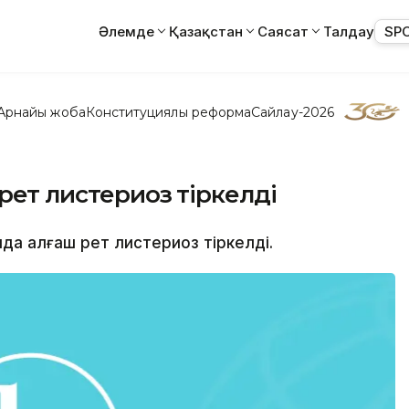
Әлемде
Қазақстан
Саясат
Талдау
SP
Арнайы жоба
Конституциялық реформа
Сайлау-2026
рет листериоз тіркелді
лда алғаш рет листериоз тіркелді.