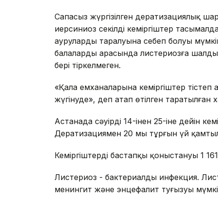
Сапасыз жүргізілген дератизациялық ша
иерсиниоз секілді кеміргіштер тасымал
аурулардың таралуына себеп болуы мүмкін.
балалардың арасында листериозға шалдығ
бері тіркелмеген.
«Қала емханаларына кеміргіштер тістеп 
жүгінуде», деп атап өтілген таратылған 
Астанада сәуірдің 14-інен 25-іне дейін кемі
Дератизациямен 20 мың тұрғын үй қамты
Кеміргіштердің бастапқы қоныстануы 1 16
Листериоз - бактериалды инфекция. Лист
менингит және энцефалит туғызуы мүмкі