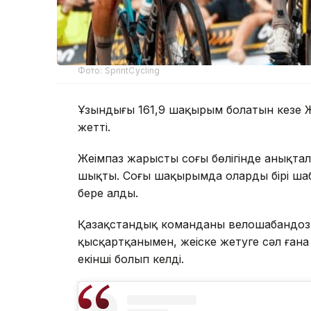
Фото: SprintCycling
Ұзындығы 161,9 шақырым болатын кезең 
жетті.
Жеңімпаз жарыстың соңғы бөлігінде анық
шықты. Соңғы шақырымда олардың бірі ша
бере алды.
Қазақстандық команданың велошабандо
қысқартқанымен, жеңіске жетуге сәл ған
екінші болып келді.