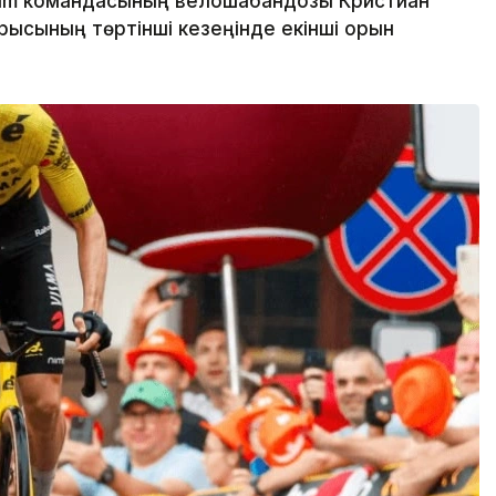
eam командасының велошабандозы Кристиан
рысының төртінші кезеңінде екінші орын