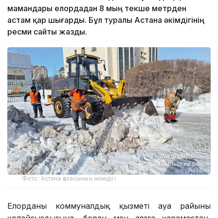
мамандары елордадан 8 мың текше метрден
астам қар шығарды. Бұл туралы Астана әкімдігінің
ресми сайты жазды.
Фото: Астана қаласының әкімдігі
Елорданың коммуналдық қызметі ауа райының
қолайсыздығына, боран мен аязға қарамастан,