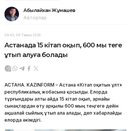
Абылайхан Жұмашев
Авторлар
09:40, 09 Тамыз 2026
Астанада 15 кітап оқып, 600 мың теңге
ұтып алуға болады
АСТАНА. KAZINFORM – Астана «Кітап оқитын ұлт»
республикалық жобасына қосылды. Елорда
тұрғындары алты айда 15 кітап оқып, арнайы
сынақтардан өту арқылы 600 мың теңгеге дейін
ақшалай сыйлық ұтып ала алады, деп хабарлайды
елорда әкімдігі.