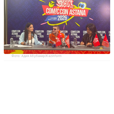
Фото: Адия Абубакир/Kazinform
Comic Con Astana фестивалінде өткен баспасөз
мәслихатында актерден Қазақстанда тосын
көрінген немесе мәдени алшақтықтар туралы
сұрақ қойылды. Андерсонның айтуынша, ешбір
мәдени алшақтықты сезінбеген. Дегенмен
Астананың кең көпжолақты көшелері мен жергілікті
тұрғындардың сыпайы қарым-қатынасы ерекше