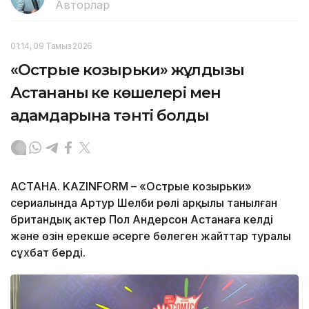
Авторлар
01:14, 09 Тамыз 2026
«Острые козырьки» жұлдызы
Астананың кең көшелері мен
адамдарына тәнті болды
АСТАНА. KAZINFORM – «Острые козырьки»
сериалында Артур Шелби рөлі арқылы танылған
британдық актер Пол Андерсон Астанаға келді
және өзін ерекше әсерге бөлеген жайттар туралы
сұхбат берді.