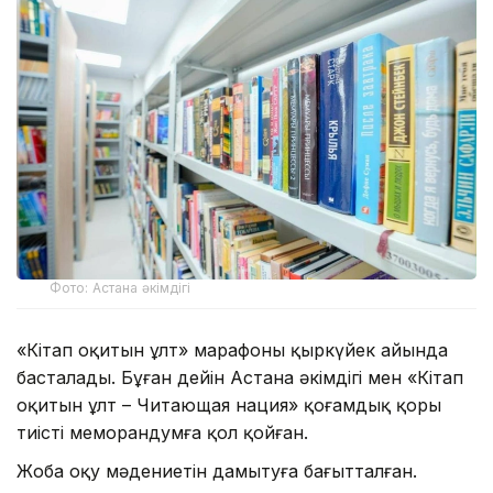
Фото: Астана әкімдігі
«Кітап оқитын ұлт» марафоны қыркүйек айында
басталады. Бұған дейін Астана әкімдігі мен «Кітап
оқитын ұлт – Читающая нация» қоғамдық қоры
тиісті меморандумға қол қойған.
Жоба оқу мәдениетін дамытуға бағытталған.