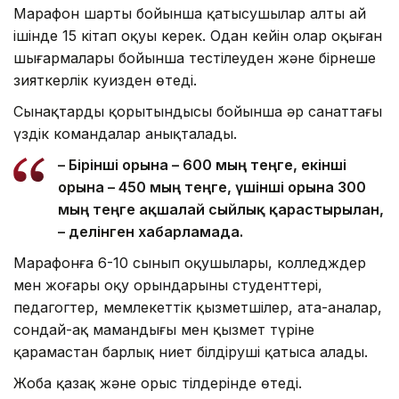
Марафон шарты бойынша қатысушылар алты ай
ішінде 15 кітап оқуы керек. Одан кейін олар оқыған
шығармалары бойынша тестілеуден және бірнеше
зияткерлік куизден өтеді.
Сынақтардың қорытындысы бойынша әр санаттағы
үздік командалар анықталады.
– Бірінші орынға – 600 мың теңге, екінші
орынға – 450 мың теңге, үшінші орынға 300
мың теңге ақшалай сыйлық қарастырылған,
– делінген хабарламада.
Марафонға 6-10 сынып оқушылары, колледждер
мен жоғары оқу орындарының студенттері,
педагогтер, мемлекеттік қызметшілер, ата-аналар,
сондай-ақ мамандығы мен қызмет түріне
қарамастан барлық ниет білдіруші қатыса алады.
Жоба қазақ және орыс тілдерінде өтеді.