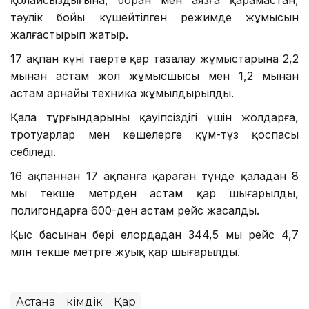
тәулік бойы күшейтілген режимде жұмысын
жалғастырып жатыр.
17 ақпан күні таңертең қар тазалау жұмыстарына 2,2
мыңнан астам жол жұмысшысы мен 1,2 мыңнан
астам арнайы техника жұмылдырылды.
Қала тұрғындарының қауіпсіздігі үшін жолдарға,
тротуарлар мен көшелерге құм-тұз қоспасы
себіледі.
16 ақпаннан 17 ақпанға қараған түнде қаладан 8
мың текше метрден астам қар шығарылды,
полигондарға 600-ден астам рейс жасалды.
Қыс басынан бері елордадан 344,5 мың рейс 4,7
млн текше метрге жуық қар шығарылды.
Астана
Әкімдік
Қар