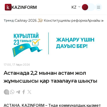
KAZINFORM
KZ
Сайлау-2026
Конституциялық реформа
Арнайы жо
Тренд:
17:00, 17 Ақпан 2024
Астанада 2,2 мыңнан астам жол
жұмысшысы қар тазалауға шықты
АСТАНА. KAZINFORM – Түнде коммуналдық қызмет