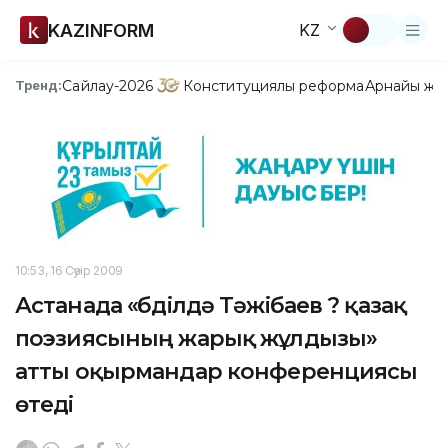
KAZINFORM
KZ
Сайлау-2026
Конституциялық реформа
Арнайы жо
Тренд:
10:53, 16 Сәуір 2009
Астанада «Әбділдә Тәжібаев ? қазақ
поэзиясының жарық жұлдызы»
атты оқырмандар конференциясы
өтеді