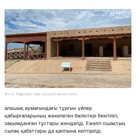
Фото: Мәдениет және ақпарат министрлігі
Қалашық аумағындағы тұрғын үйлер
қабырғаларының жекелеген бөліктері бекітіліп,
зақымданған тұстары жөнделді. Ежелгі ошақтың
сылақ қабаттары да қалпына келтірілді.