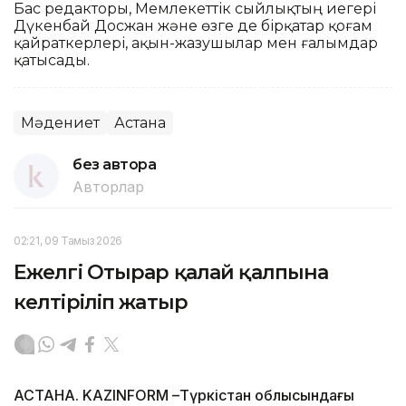
Бас редакторы, Мемлекеттік сыйлықтың иегері
Дүкенбай Досжан және өзге де бірқатар қоғам
қайраткерлері, ақын-жазушылар мен ғалымдар
қатысады.
Мәдениет
Астана
без автора
Авторлар
02:21, 09 Тамыз 2026
Ежелгі Отырар қалай қалпына
келтіріліп жатыр
АСТАНА. KAZINFORM –Түркістан облысындағы