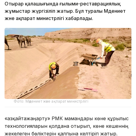
Отырар қалашығында ғылыми-реставрациялық
жұмыстар жүргізіліп жатыр. Бұл туралы Мәдениет
және ақпарат министрлігі хабарлады.
Фото: Мәдениет және ақпарат министрлігі
«Қазқайтажаңарту» РМК мамандары көне құрылыс
технологияларын қолдана отырып, көне кешеннің
жекелеген бөліктерін қалпына келтіріп жатыр.