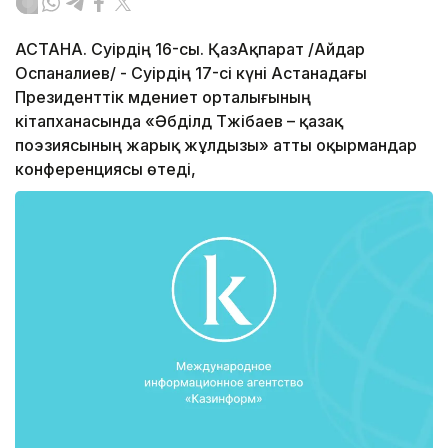
АСТАНА. Сәуірдің 16-сы. ҚазАқпарат /Айдар
Оспаналиев/ - Сәуірдің 17-сі күні Астанадағы
Президенттік мәдениет орталығының
кітапханасында «Әбділдә Тәжібаев – қазақ
поэзиясының жарық жұлдызы» атты оқырмандар
конференциясы өтеді,