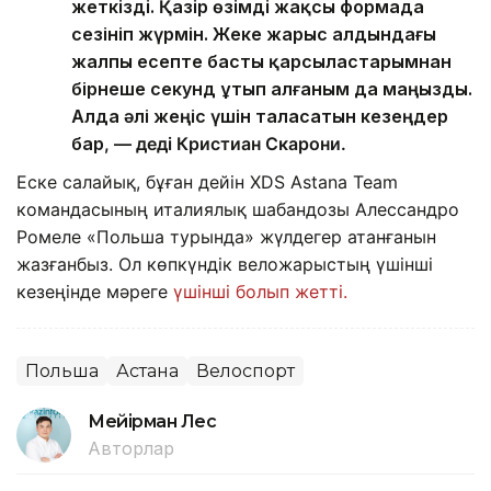
жеткізді. Қазір өзімді жақсы формада
сезініп жүрмін. Жеке жарыс алдындағы
жалпы есепте басты қарсыластарымнан
бірнеше секунд ұтып алғаным да маңызды.
Алда әлі жеңіс үшін таласатын кезеңдер
бар
, — деді Кристиан Скарони.
Еске салайық, бұған дейін XDS Astana Team
командасының италиялық шабандозы Алессандро
Ромеле «Польша турында» жүлдегер атанғанын
жазғанбыз. Ол көпкүндік веложарыстың үшінші
кезеңінде мәреге
үшінші болып жетті.
Польша
Астана
Велоспорт
Мейірман Лес
Авторлар