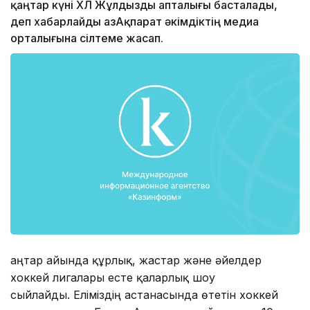
қаңтар күні ҚХЛ Жұлдызды апталығы басталады,
деп хабарлайды ҚазАқпарат әкімдіктің медиа
орталығына сілтеме жасап.
Қаңтар айында құрлық, жастар және әйелдер
хоккей лигалары есте қаларлық шоу
сыйлайды. Еліміздің астанасында өтетін хоккей