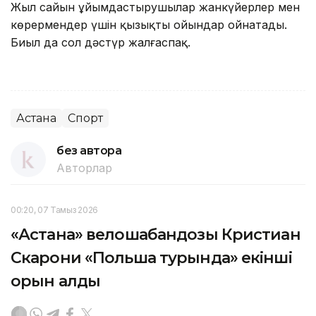
Жыл сайын ұйымдастырушылар жанкүйерлер мен
көрермендер үшін қызықты ойындар ойнатады.
Биыл да сол дәстүр жалғаспақ.
Астана
Спорт
без автора
Авторлар
00:20, 07 Тамыз 2026
«Астана» велошабандозы Кристиан
Скарони «Польша турында» екінші
орын алды