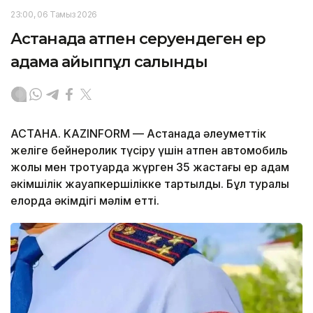
23:00, 06 Тамыз 2026
Астанада атпен серуендеген ер
адамға айыппұл салынды
АСТАНА. KAZINFORM — Астанада әлеуметтік
желіге бейнеролик түсіру үшін атпен автомобиль
жолы мен тротуарда жүрген 35 жастағы ер адам
әкімшілік жауапкершілікке тартылды. Бұл туралы
елорда әкімдігі мәлім етті.