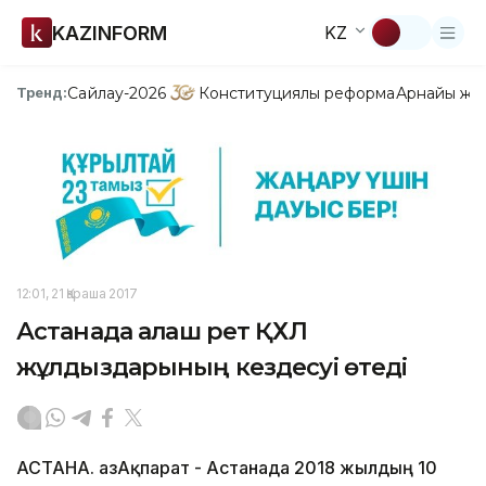
KAZINFORM
KZ
Сайлау-2026
Конституциялық реформа
Арнайы жо
Тренд:
12:01, 21 Қараша 2017
Астанада алғаш рет ҚХЛ
жұлдыздарының кездесуі өтеді
АСТАНА. ҚазАқпарат - Астанада 2018 жылдың 10