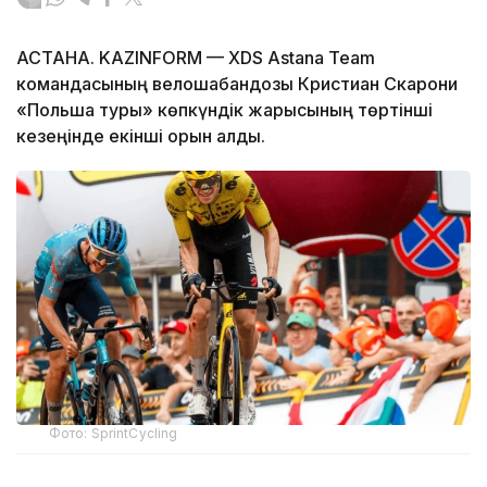
АСТАНА. KAZINFORM — XDS Astana Team
командасының велошабандозы Кристиан Скарони
«Польша туры» көпкүндік жарысының төртінші
кезеңінде екінші орын алды.
Фото: SprintCycling