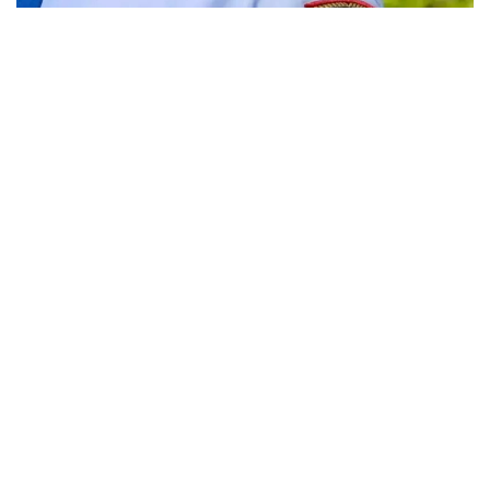
Фото: Виктор Федюнин / Kazinform
35 жастағы ер адам елордадағы ойын-сауық
орындарының біріне бейнеролик түсіру
мақсатында атпен автомобиль жолымен және
жаяу жүргіншілерге арналған тротуарлармен
жүріп, жаяу жүргіншілердің қозғалысына кедергі
келтірген.
Кейін «Бәйтерек» монументі маңына қарай бет
алған кезде, жол қиылыстарының бірінде жылқы
тротуарды ластап, жасыл желектерге зақым
келтірген. Осылайша абаттандыру саласындағы
заңнама талаптары бұзылған.