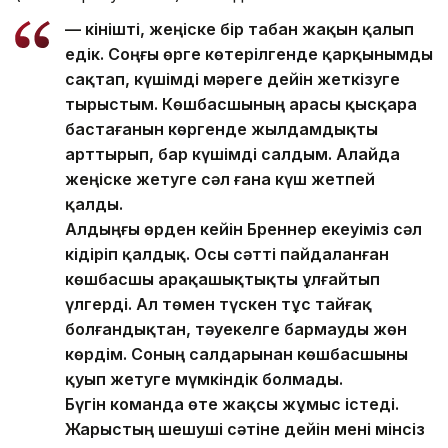
— Өкінішті, жеңіске бір табан жақын қалып
едік. Соңғы өрге көтерілгенде қарқынымды
сақтап, күшімді мәреге дейін жеткізуге
тырыстым. Көшбасшының арасы қысқара
бастағанын көргенде жылдамдықты
арттырып, бар күшімді салдым. Алайда
жеңіске жетуге сәл ғана күш жетпей
қалды.
Алдыңғы өрден кейін Бреннер екеуіміз сәл
кідіріп қалдық. Осы сәтті пайдаланған
көшбасшы арақашықтықты ұлғайтып
үлгерді. Ал төмен түскен тұс тайғақ
болғандықтан, тәуекелге бармауды жөн
көрдім. Соның салдарынан көшбасшыны
қуып жетуге мүмкіндік болмады.
Бүгін команда өте жақсы жұмыс істеді.
Жарыстың шешуші сәтіне дейін мені мінсіз