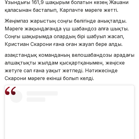
Ұзындығы 161,9 шақырым болатын кезең Жаuани
қаласынан басталып, Карпачте мәреге жетті.
Жеңімпаз жарыстың соңғы бөлігінде анықталды.
Мәреге жақындағанда үш шабандоз алға шықты.
Соңғы шақырымда олардың бірі шабуыл жасап,
Кристиан Скарони ғана оған жауап бере алды.
Қазақстандық команданың велошабандозы арадағы
алшақтықты жылдам қысқартқанымен, жеңіске
жетуге сәл ғана уақыт жетпеді. Нәтижесінде
Скарони мәреге екінші болып келді.