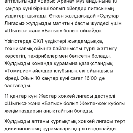
апталығында «Барыс Арена» мұз айдынына 10
қаңтар күні бірінші болып әйелдер лигасының
үздіктері шығады. Өткен жылдағыдай «Сұлулар
Лигасы» жұлдызды матчтың басты жүлдесі үшін
«Шығыс» және «Батыс» болып ойнайды.
Үзілістерде ӘХЛ үздіктері жылдамдыққа,
техникалық ойынға байланысты түрлі жаттығу
көрсетіп, тәжірибелерімен бөлісетін болады.
Жұлдызды команда құрамына қазақстандық
«Томирис» әйелдер клубының екі ойыншысы
кіреді. Ойын 10 қаңтар күні сағат 16:00-де
басталады.
11 қаңтар күні Жастар хоккей лигасы дәстүрлі
«Шығыс» және «Батыс» болып Жекпе-жек кубогы
жеңімпаздарын анықтайтын болады.
Жұлдызды аптаны құрлықтық хоккей лигасы төрт
дивизионының құрамалары қорытындылайды.