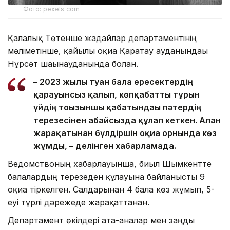
Фото: pexels.com
Қалалық Төтенше жағдайлар департаментінің
мәліметінше, қайғылы оқиға Қаратау ауданындағы
Нұрсәт шағынауданында болған.
– 2023 жылы туған бала ересектердің
қарауынсыз қалып, көпқабатты тұрғын
үйдің тоғызыншы қабатындағы пәтердің
терезесінен абайсызда құлап кеткен. Алған
жарақатынан бүлдіршін оқиға орнында көз
жұмды, – делінген хабарламада.
Ведомствоның хабарлауынша, биыл Шымкентте
балалардың терезеден құлауына байланысты 9
оқиға тіркелген. Салдарынан 4 бала көз жұмып, 5-
еуі түрлі дәрежеде жарақаттанған.
Департамент өкілдері ата-аналар мен заңды