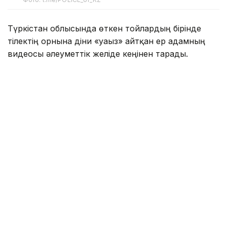
Түркістан облысында өткен тойлардың бірінде
тілектің орнына діни «уағыз» айтқан ер адамның
видеосы әлеуметтік желіде кеңінен тарады.
Бейнежазбада ол тойларда арақтың қойылмай
жүргенін құптайтынын айтып, ендігі кезекте
музыкадан бас тарту керектігін жеткізген. Сондай-
ақ ерлер мен әйелдердің бірге отыруын шариғатқа
қайшы деп бағалап, мұсылмандардың діни
талаптарды қатаң ұстануы қажет екенін
айтқан.
Ішкі істер министрлігі бұл видеоға қатысты ресми
мәлімдеме жасады.
– Әлеуметтік желілерге жүргізілген
мониторинг барысында Түркістан
облысының 66 жастағы тұрғынының діни
және әлеуметтік араздықты қоздыру