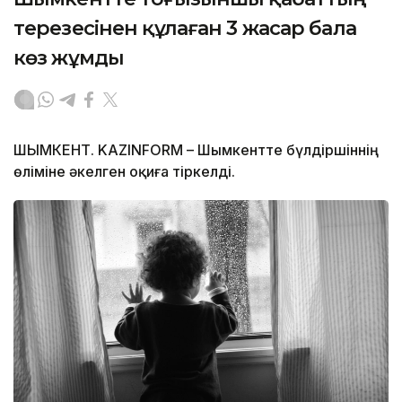
терезесінен құлаған 3 жасар бала
көз жұмды
ШЫМКЕНТ. KAZINFORM – Шымкентте бүлдіршіннің
өліміне әкелген оқиға тіркелді.