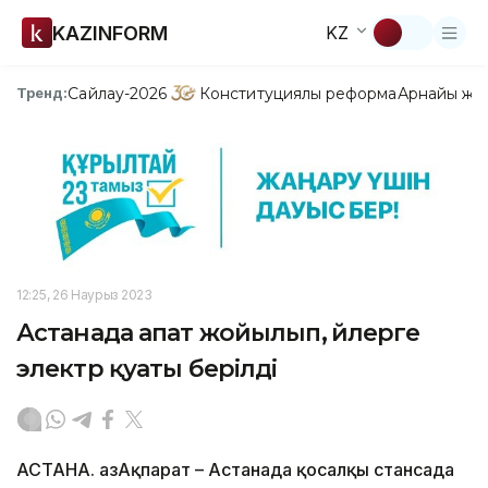
KAZINFORM
KZ
Сайлау-2026
Конституциялық реформа
Арнайы жо
Тренд:
12:25, 26 Наурыз 2023
Астанада апат жойылып, үйлерге
электр қуаты берілді
АСТАНА. ҚазАқпарат – Астанада қосалқы стансада