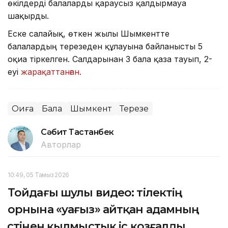
өкілдерді балаларды қараусыз қалдырмауға
шақырды.
Еске салайық, өткен жылы Шымкентте
балалардың терезеден құлауына байланысты 5
оқиға тіркелген. Салдарынан 3 бала қаза тауып, 2-
еуі
жарақаттанған.
Оқиға
Бала
Шымкент
Терезе
Сәбит Тастанбек
Авторлар
10:49, 05 Тамыз 2026
Тойдағы шулы видео: тілектің
орнына «уағыз» айтқан адамның
үстінен қылмыстық іс қозғалды