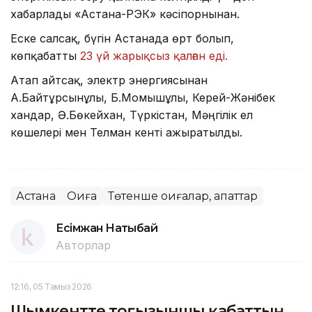
хабарлады «Астана-РЭК» кәсіпорнынан.
Еске салсақ, бүгін Астанада өрт болып,
көпқабатты
23 үй жарықсыз қалған еді.
Атап айтсақ, электр энергиясынан
А.Байтұрсынұлы, Б.Момышұлы, Керей-Жәнібек
хандар, Ә.Бөкейхан, Түркістан, Мәңгілік ел
көшелері мен Телман кенті ажыратылды.
Астана
Оқиға
Төтенше оқиғалар, апаттар
Есімжан Нақтыбай
Авторлар
12:16, 05 Тамыз 2026
Шымкентте тоғызыншы қабаттың