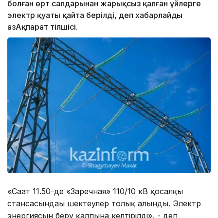
болған өрт салдарынан жарықсыз қалған үйлерге
электр қуаты қайта берілді, деп хабарлайды
ҚазАқпарат тілшісі.
«Сағат 11.50-де «Заречная» 110/10 кВ қосалқы
стансасындағы шектеулер толық алынды. Электр
энергиясын беру қалпына келтірілді», - деп