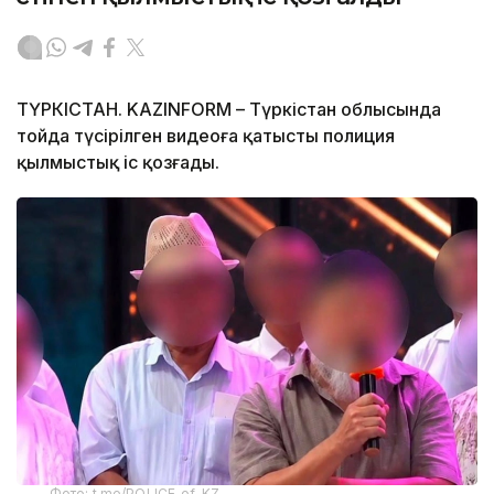
ТҮРКІСТАН. KAZINFORM – Түркістан облысында
тойда түсірілген видеоға қатысты полиция
қылмыстық іс қозғады.
Фото: t.me/POLICE_of_KZ