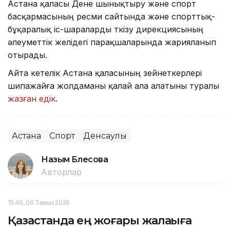
Астана қаласы Дене шынықтыру және спорт
басқармасының ресми сайтында және спорттық-
бұқаралық іс-шараларды өткізу дирекциясының
әлеуметтік желідегі парақшаларында жарияланып
отырады.
Айта кетелік Астана қаласының зейнеткерлері
шипажайға жолдаманы қалай ала алатыны туралы
жазған едік
.
Астана
Спорт
Денсаулық
Назым Бөлесова
Авторлар
15:46, 06 Тамыз 2026
Қазақстанда ең жоғары жалақыға