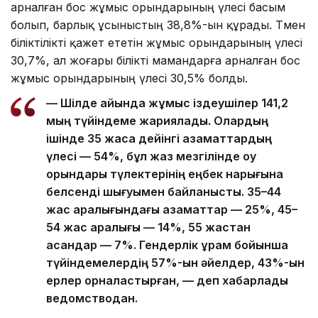
арналған бос жұмыс орындарының үлесі басым
болып, барлық ұсыныстың 38,8%-ын құрады. Төмен
біліктілікті қажет ететін жұмыс орындарының үлесі
30,7%, ал жоғары білікті мамандарға арналған бос
жұмыс орындарының үлесі 30,5% болды.
— Шілде айында жұмыс іздеушілер 141,2
мың түйіндеме жариялады. Олардың
ішінде 35 жасқа дейінгі азаматтардың
үлесі — 54%, бұл жаз мезгілінде оқу
орындары түлектерінің еңбек нарығына
белсенді шығуымен байланысты. 35–44
жас аралығындағы азаматтар — 25%, 45–
54 жас аралығы — 14%, 55 жастан
асқандар — 7%. Гендерлік құрам бойынша
түйіндемелердің 57%-ын әйелдер, 43%-ын
ерлер орналастырған, — деп хабарлады
ведомстводан.