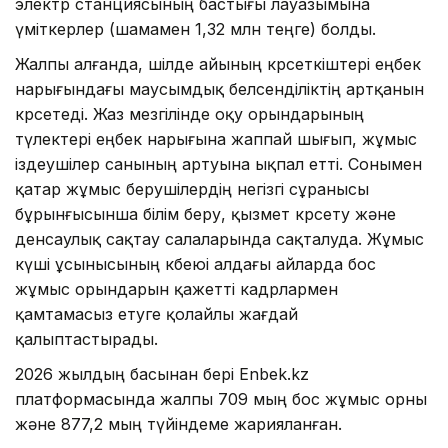
электр станциясының бастығы лауазымына
үміткерлер (шамамен 1,32 млн теңге) болды.
Жалпы алғанда, шілде айының көрсеткіштері еңбек
нарығындағы маусымдық белсенділіктің артқанын
көрсетеді. Жаз мезгілінде оқу орындарының
түлектері еңбек нарығына жаппай шығып, жұмыс
іздеушілер санының артуына ықпал етті. Сонымен
қатар жұмыс берушілердің негізгі сұранысы
бұрынғысынша білім беру, қызмет көрсету және
денсаулық сақтау салаларында сақталуда. Жұмыс
күші ұсынысының көбеюі алдағы айларда бос
жұмыс орындарын қажетті кадрлармен
қамтамасыз етуге қолайлы жағдай
қалыптастырады.
2026 жылдың басынан бері Enbek.kz
платформасында жалпы 709 мың бос жұмыс орны
және 877,2 мың түйіндеме жарияланған.