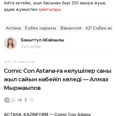
Айта кетейік, жыл басынан бері 250 мыңға жуық
адам жұмыспен
қамтылды.
Астана
Еңбек нарығы
Вакансия
ҚР Еңбек және
Бақытгүл Абайқызы
Авторлар
15:25, 06 Тамыз 2026
Comic Con Astana-ға келушілер саны
жыл сайын көбейіп келеді — Алмаз
Мыржақыпов
АСТАНА. KAZINFORM — Comic Con Astana