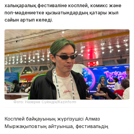
халықаралық фестиваліне косплей, комикс және
поп-мәдениетке қызығатындардың қатары жыл
сайын артып келеді.
Фото: Назерке Сүйіндік/Kazinform
Косплей байқауының жүргізушісі Алмаз
Мыржақыповтың айтуынша, фестивальдің
танымал болуына әлеуметтік желілердегі