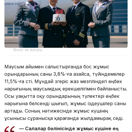
Фото: Air Astana
Маусым айымен салыстырғанда бос жұмыс
орындарының саны 3,8%-ға азайса, түйіндемелер
11,5%-ға өсті. Мұндай өзгеріс жаз мезгіліндегі еңбек
нарығының маусымдық ерекшелігімен байланысты.
Осы уақытта оқу орындарының түлектері еңбек
нарығына белсенді шығып, жұмыс іздеушілер саны
артады. Соның нәтижесінде жұмыс күшінің
ұсынысы сұранысқа қарағанда жылдамырақ өседі.
— Салалар бөлінісінде жұмыс күшіне ең