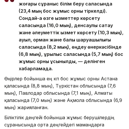
жоғары сұраныс білім беру саласында
(23,4 мың бос жұмыс орны тіркелді).
Сондай-ақ өзге қызметтер көрсету
саласында (16,0 мың), денсаулық сақтау
және әлеуметтік қызмет көрсету (10,3 мың),
ауыл, орман және балық шаруашылығы
саласында (8,2 мың), өңдеу өнеркәсібінде
(6,8 мың), құрылыс саласында (5,7 мың) бос
жұмыс орны ұсынылды, — делінген
хабарламада.
Өңірлер бойынша ең көп бос жұмыс орны Астана
қаласында (8,8 мың), Түркістан облысында (7,6
мың), Павлодар облысында (7,1 мың), Алматы
қаласында (7,0 мың) және Ақмола облысында (6,9
мың) жарияланған.
Біліктілік деңгейі бойынша жұмыс берушілердің
сұранысында орта деңгейдегі мамандарға