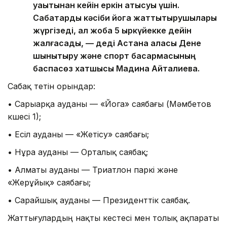
уақытынан кейін еркін қатысуы үшін.
Сабақтарды кәсіби йога жаттықтырушылары
жүргізеді, ал жоба 5 қыркүйекке дейін
жалғасады, — деді Астана қаласы Дене
шынықтыру және спорт басқармасының
баспасөз хатшысы Мадина Айтқалиева.
Сабақ өтетін орындар:
• Сарыарқа ауданы — «Йога» саябағы (Мәмбетов
көшесі 1);
• Есіл ауданы — «Жетісу» саябағы;
• Нұра ауданы — Орталық саябақ;
• Алматы ауданы — Триатлон паркі және
«Жерұйық» саябағы;
• Сарайшық ауданы — Президенттік саябақ.
Жаттығулардың нақты кестесі мен толық ақпараты