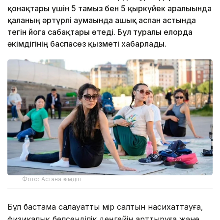
қонақтары үшін 5 тамыз бен 5 қыркүйек аралығында
қаланың әртүрлі аумағында ашық аспан астында
тегін йога сабақтары өтеді. Бұл туралы елорда
әкімдігінің баспасөз қызметі хабарлады.
Фото: Астана әкімдігі
Бұл бастама салауатты өмір салтын насихаттауға,
физикалық белсенділік деңгейін арттыруға және