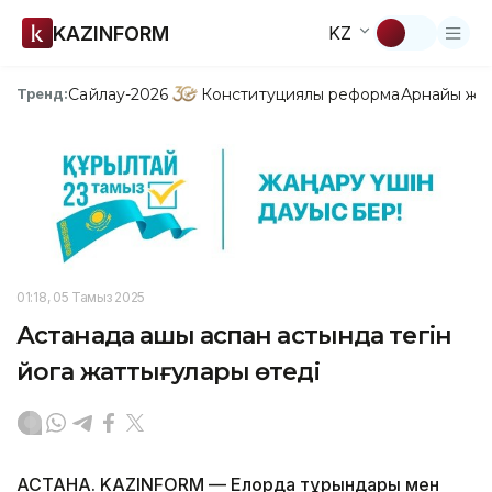
KAZINFORM
KZ
Сайлау-2026
Конституциялық реформа
Арнайы жо
Тренд:
01:18, 05 Тамыз 2025
Астанада ашық аспан астында тегін
йога жаттығулары өтеді
АСТАНА. KAZINFORM — Елорда тұрғындары мен