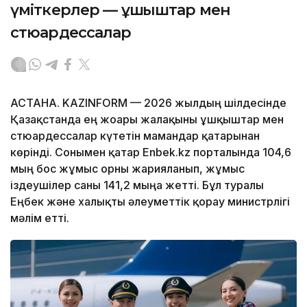
үміткерлер — ұшқыштар мен
стюардессалар
АСТАНА. KAZINFORM — 2026 жылдың шілдесінде
Қазақстанда ең жоғары жалақыны ұшқыштар мен
стюардессалар күтетін мамандар қатарынан
көрінді. Сонымен қатар Enbek.kz порталында 104,6
мың бос жұмыс орны жарияланып, жұмыс
іздеушілер саны 141,2 мыңға жетті. Бұл туралы
Еңбек және халықты әлеуметтік қорғау министрлігі
мәлім етті.