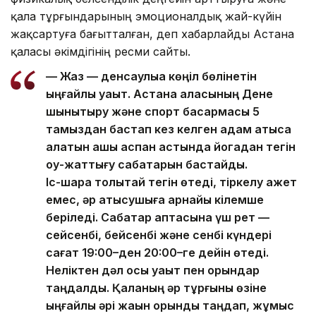
қала тұрғындарының эмоционалдық жай-күйін
жақсартуға бағытталған, деп хабарлайды Астана
қаласы әкімдігінің ресми сайты.
— Жаз — денсаулыққа көңіл бөлінетін
ыңғайлы уақыт. Астана қаласының Дене
шынықтыру және спорт басқармасы 5
тамыздан бастап кез келген адам қатыса
алатын ашық аспан астында йогадан тегін
оқу-жаттығу сабақтарын бастайды.
Іс-шара толықтай тегін өтеді, тіркелу қажет
емес, әр қатысушыға арнайы кілемше
беріледі. Сабақтар аптасына үш рет —
сейсенбі, бейсенбі және сенбі күндері
сағат 19:00–ден 20:00–ге дейін өтеді.
Неліктен дәл осы уақыт пен орындар
таңдалды. Қаланың әр тұрғыны өзіне
ыңғайлы әрі жақын орынды таңдап, жұмыс