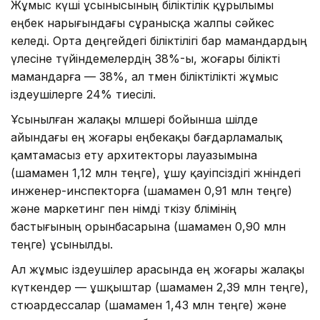
Жұмыс күші ұсынысының біліктілік құрылымы
еңбек нарығындағы сұранысқа жалпы сәйкес
келеді. Орта деңгейдегі біліктілігі бар мамандардың
үлесіне түйіндемелердің 38%-ы, жоғары білікті
мамандарға — 38%, ал төмен біліктілікті жұмыс
іздеушілерге 24% тиесілі.
Ұсынылған жалақы мөлшері бойынша шілде
айындағы ең жоғары еңбекақы бағдарламалық
қамтамасыз ету архитекторы лауазымына
(шамамен 1,12 млн теңге), ұшу қауіпсіздігі жөніндегі
инженер-инспекторға (шамамен 0,91 млн теңге)
және маркетинг пен өнімді өткізу бөлімінің
бастығының орынбасарына (шамамен 0,90 млн
теңге) ұсынылды.
Ал жұмыс іздеушілер арасында ең жоғары жалақы
күткендер — ұшқыштар (шамамен 2,39 млн теңге),
стюардессалар (шамамен 1,43 млн теңге) және