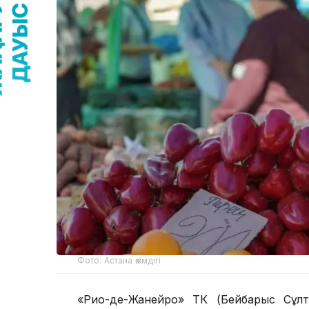
Фото: Астана әкімдігі
«Рио-де-Жанейро» ТК (Бейбарыс Сұлта