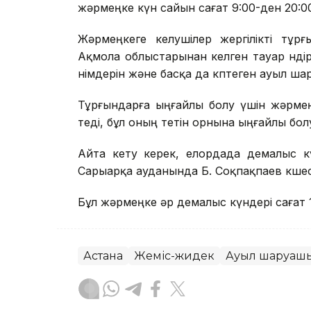
жәрмеңке күн сайын сағат 9:00-ден 20:00
Жәрмеңкеге келушілер жергілікті тұр
Ақмола облыстарынан келген тауар өндіру
өнімдерін және басқа да көптеген ауыл ша
Тұрғындарға ыңғайлы болу үшін жәрме
өтеді, бұл оның өтетін орнына ыңғайлы бо
Айта кету керек, елордада демалыс к
Сарыарқа ауданында Б. Соқпақпаев көшес
Бұл жәрмеңке әр демалыс күндері сағат 1
Астана
Жеміс-жидек
Ауыл шаруаш