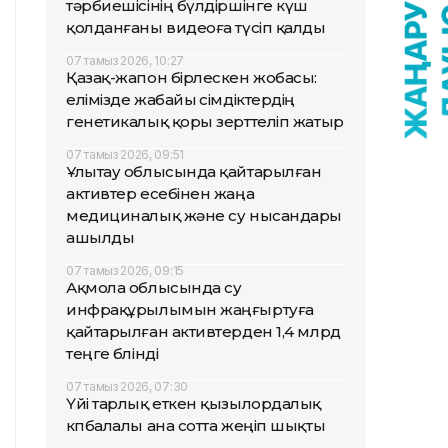
тәрбиешісінің бүлдіршінге күш
қолданғаны видеоға түсіп қалды
07 тамыз 2026, 10:27
Қазақ-жапон бірлескен жобасы:
елімізде жабайы өсімдіктердің
генетикалық қоры зерттеліп жатыр
07 тамыз 2026, 09:51
Ұлытау облысында қайтарылған
активтер есебінен жаңа
медициналық және су нысандары
ашылды
07 тамыз 2026, 09:15
Ақмола облысында су
инфрақұрылымын жаңғыртуға
қайтарылған активтерден 1,4 млрд
теңге бөлінді
07 тамыз 2026, 07:30
Үйі тарлық еткен қызылордалық
көпбалалы ана сотта жеңіп шықты