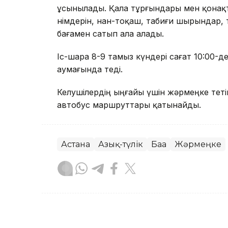
ұсынылады. Қала тұрғындары мен қонақтар
өнімдерін, нан-тоқаш, табиғи шырындар,
бағамен сатып ала алады.
Іс-шара 8-9 тамыз күндері сағат 10:00-де
аумағында өтеді.
Келушілердің ыңғайы үшін жәрмеңке өтетін о
автобус маршруттары қатынайды.
Астана
Азық-түлік
Баға
Жәрмеңке
Назым Бөлесова
Авторлар