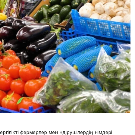
ергілікті фермерлер мен өндірушілердің өнімдері