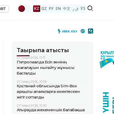
KZ
QZ
РУ
EN
中文
ق ز
ЎЗ
ORT
Тақырыпқа қатысты
07 тамыз 2026, 11:17
Петропавлда Есіл өзенінің
жағалауын нығайту жұмысы
басталды
07 тамыз 2026, 10:59
Қостанай облысында Sim-Box
арқылы алаяқтарға көмектескен
жігіт сотталды
07 тамыз 2026, 10:50
Атырауда жекеменшік балабақша