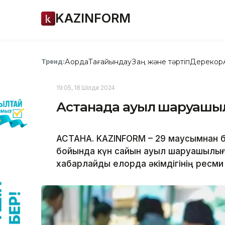
KAZINFORM
Ақорда
Тағайындау
Заң және тәртіп
Дерекқор
Тренд:
19:05, 18 Шілде 2024
Астанада ауыл шаруашыл
АСТАНА. KAZINFORM – 29 маусымнан б
бойында күн сайын ауыл шаруашылығ
хабарлайды елорда әкімдігінің ресми