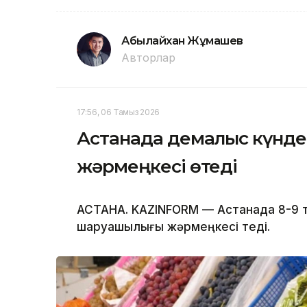
Абылайхан Жұмашев
Авторлар
17:56, 06 Тамыз 2026
Астанада демалыс күнде
жәрмеңкесі өтеді
АСТАНА. KAZINFORM — Астанада 8-9 т
шаруашылығы жәрмеңкесі өтеді.