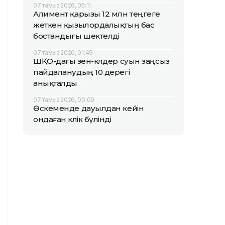
07 тамыз 2026, 05:11
Алимент қарызы 12 млн теңгеге
жеткен қызылордалықтың бас
бостандығы шектелді
07 тамыз 2026, 01:49
ШҚО-дағы өзен-көлдер суын заңсыз
пайдаланудың 10 дерегі
анықталды
07 тамыз 2026, 00:09
Өскеменде дауылдан кейін
ондаған көлік бүлінді