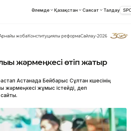
Әлемде
Қазақстан
Саясат
Талдау
SP
Арнайы жоба
Конституциялық реформа
Сайлау-2026
ығы жәрмеңкесі өтіп жатыр
астап Астанада Бейбарыс Сұлтан көшесінің
ы жәрмеңкесі жұмыс істейді, деп
 сайты.