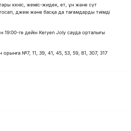
ы көкөніс, жеміс-жидек, ет, ұн және сүт
 тосап, джем және басқа да тағамдарды тиімді
н 19:00-ге дейін Keryen Joly сауда орталығы
рынға №7, 11, 39, 41, 45, 53, 59, 81, 307, 317