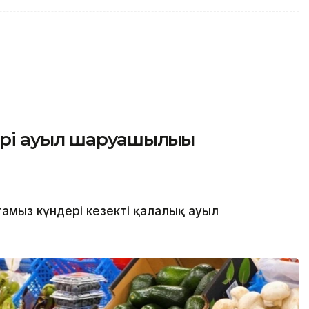
рі ауыл шаруашылығы
амыз күндері кезекті қалалық ауыл