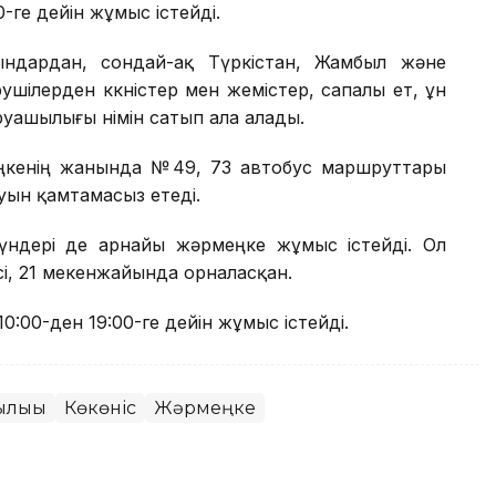
-ге дейін жұмыс істейді.
ғындардан, сондай-ақ Түркістан, Жамбыл және
шілерден көкөністер мен жемістер, сапалы ет, ұн
руашылығы өнімін сатып ала алады.
ңкенің жанында №49, 73 автобус маршруттары
луын қамтамасыз етеді.
үндері де арнайы жәрмеңке жұмыс істейді. Ол
і, 21 мекенжайында орналасқан.
0:00-ден 19:00-ге дейін жұмыс істейді.
ылығы
Көкөніс
Жәрмеңке