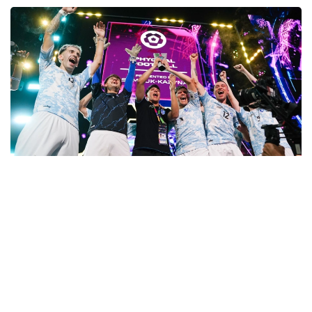
Фото: «Болашақ ойындары – 2026» ұйымдастыру
комитеті
Сандармен айтар болсақ, жобаны ұйымдастыруға 4
нысан, 528 ойын техникасы мен 500-ден астам
ойын орны жұмылдырылды. Сегіз фиджитал-
дисциплина цифрлық жарыстарды шынайы