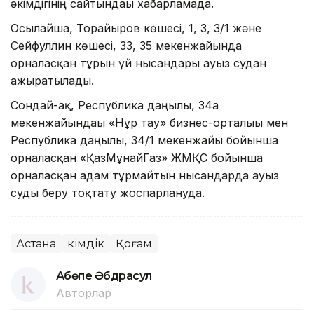
әкімдігінің сайтындағы хабарламада.
Осылайша, Торайғыров көшесі, 1, 3, 3/1 және
Сейфуллин көшесі, 33, 35 мекенжайында
орналасқан тұрғын үй нысандары ауыз судан
ажыратылады.
Сондай-ақ, Республика даңғылы, 34а
мекенжайындағы «Нұр тау» бизнес-орталығы мен
Республика даңғылы, 34/1 мекенжайы бойынша
орналасқан «ҚазМұнайГаз» ЖМҚС бойынша
орналасқан адам тұрмайтын нысандарда ауыз
суды беру тоқтату жоспарлануда.
Астана
Әкімдік
Қоғам
Ақбөпе Әбдрасул
Авторлар