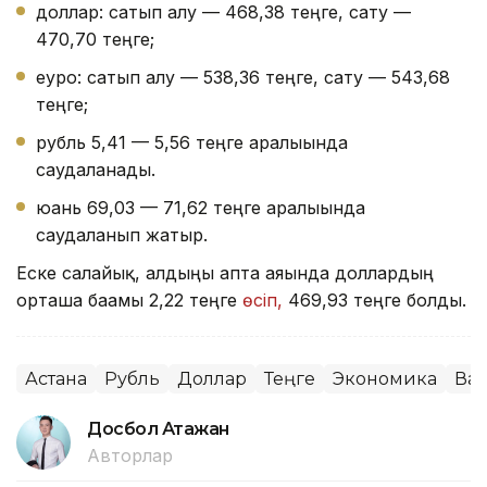
доллар: сатып алу — 468,38 теңге, сату —
470,70 теңге;
еуро: сатып алу — 538,36 теңге, сату — 543,68
теңге;
рубль 5,41 — 5,56 теңге аралығында
саудаланады.
юань 69,03 — 71,62 теңге аралығында
саудаланып жатыр.
Еске салайық, алдыңғы апта аяғында доллардың
орташа бағамы 2,22 теңге
өсіп,
469,93 теңге болды.
Астана
Рубль
Доллар
Теңге
Экономика
Ва
Досбол Атажан
Авторлар