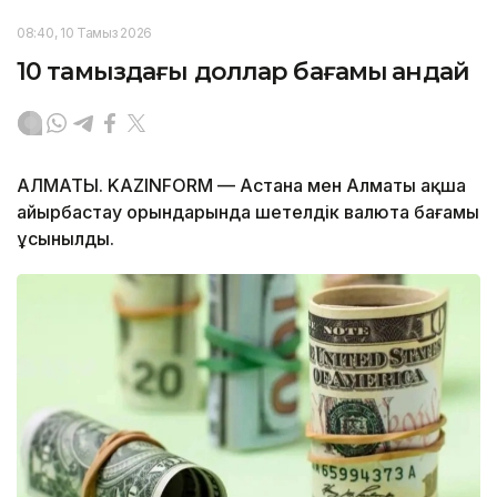
08:40, 10 Тамыз 2026
10 тамыздағы доллар бағамы қандай
АЛМАТЫ. KAZINFORM — Астана мен Алматы ақша
айырбастау орындарында шетелдік валюта бағамы
ұсынылды.