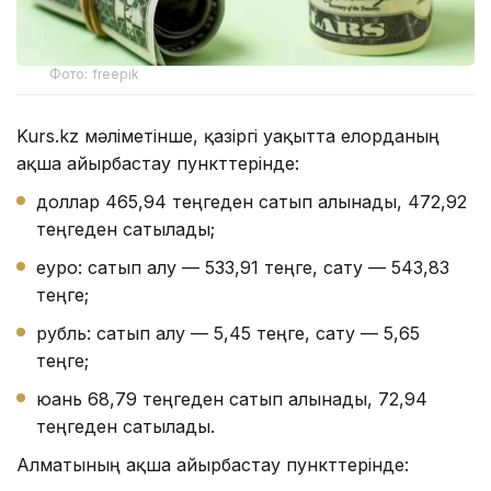
Фото: freepik
Kurs.kz мәліметінше, қазіргі уақытта елорданың
ақша айырбастау пункттерінде:
доллар 465,94 теңгеден сатып алынады, 472,92
теңгеден сатылады;
еуро: сатып алу — 533,91 теңге, сату — 543,83
теңге;
рубль: сатып алу — 5,45 теңге, сату — 5,65
теңге;
юань 68,79 теңгеден сатып алынады, 72,94
теңгеден сатылады.
Алматының ақша айырбастау пункттерінде: