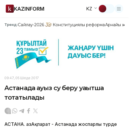
KAZINFORM
KZ
Сайлау-2026
Конституциялық реформа
Арнайы жо
Тренд:
09:47, 05 Шілде 2017
Астанада ауыз су беру уақытша
тоқтатылады
АСТАНА. ҚазАқпарат - Астанада жоспарлы түрде