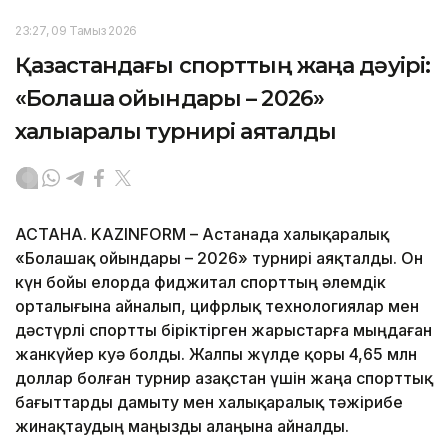
23:27, 09 Тамыз 2026
Қазақстандағы спорттың жаңа дәуірі:
«Болашақ ойындары – 2026»
халықаралық турнирі аяқталды
АСТАНА. KAZINFORM – Астанада халықаралық
«Болашақ ойындары – 2026» турнирі аяқталды. Он
күн бойы елорда фиджитал спорттың әлемдік
орталығына айналып, цифрлық технологиялар мен
дәстүрлі спортты біріктірген жарыстарға мыңдаған
жанкүйер куә болды. Жалпы жүлде қоры 4,65 млн
доллар болған турнир Қазақстан үшін жаңа спорттық
бағыттарды дамыту мен халықаралық тәжірибе
жинақтаудың маңызды алаңына айналды.