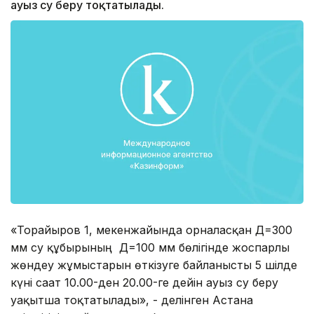
ауыз су беру тоқтатылады.
«Торайғыров 1, мекенжайында орналасқан Д=300
мм су құбырының Д=100 мм бөлігінде жоспарлы
жөндеу жұмыстарын өткізуге байланысты 5 шілде
күні сағат 10.00-ден 20.00-ге дейін ауыз су беру
уақытша тоқтатылады», - делінген Астана