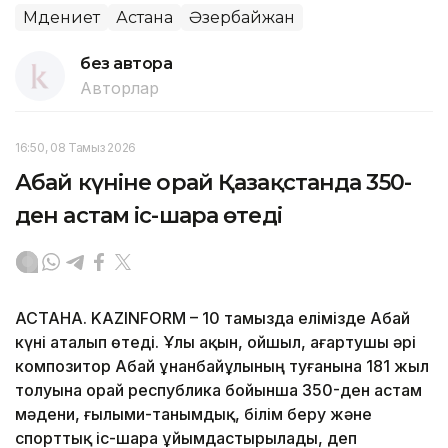
Мәдениет
Астана
Әзербайжан
без автора
Авторлар
16:50, 08 Тамыз 2026
Абай күніне орай Қазақстанда 350-
ден астам іс-шара өтеді
АСТАНА. KAZINFORM – 10 тамызда елімізде Абай
күні аталып өтеді. Ұлы ақын, ойшыл, ағартушы әрі
композитор Абай Құнанбайұлының туғанына 181 жыл
толуына орай республика бойынша 350-ден астам
мәдени, ғылыми-танымдық, білім беру және
спорттық іс-шара ұйымдастырылады, деп