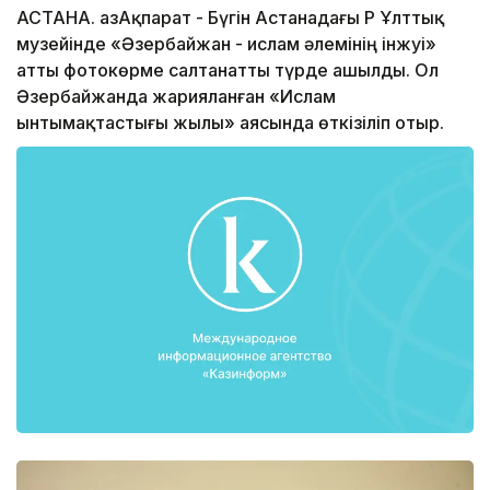
АСТАНА. ҚазАқпарат - Бүгін Астанадағы ҚР Ұлттық
музейінде «Әзербайжан - ислам әлемінің інжуі»
атты фотокөрме салтанатты түрде ашылды. Ол
Әзербайжанда жарияланған «Ислам
ынтымақтастығы жылы» аясында өткізіліп отыр.