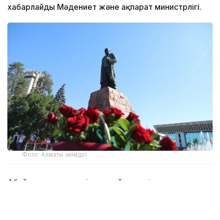
хабарлайды Мәдениет және ақпарат министрлігі.
Фото: Алматы әкімдігі
Абай мұрасы әлемдік деңгейде кеңінен танылған.
1995 жылы ақынның 150 жылдығы ЮНЕСКО
көлемінде аталып өтті. Оның әдеби, философиялық
және музыкалық мұрасы, білім, еңбек, әділет және