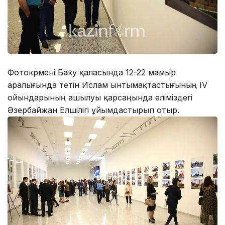
Фотокөрмені Баку қаласында 12-22 мамыр
аралығында өтетін Ислам ынтымақтастығының ІV
ойындарының ашылуы қарсаңында еліміздегі
Әзербайжан Елшілігі ұйымдастырып отыр.