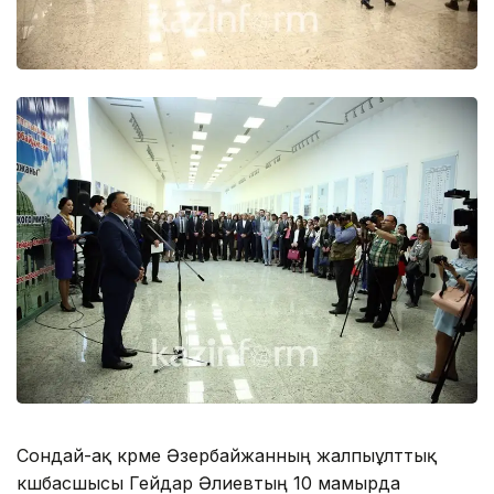
Сондай-ақ көрме Әзербайжанның жалпыұлттық
көшбасшысы Гейдар Әлиевтың 10 мамырда