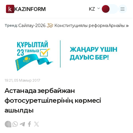
KAZINFORM
KZ
Сайлау-2026
Конституциялық реформа
Арнайы жо
Тренд:
19:21, 05 Мамыр 2017
Астанада Әзербайжан
фотосуретшілерінің көрмесі
ашылды