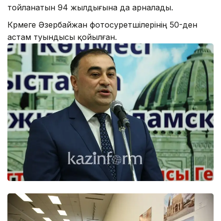
тойланатын 94 жылдығына да арналады.
Көрмеге Әзербайжан фотосуретшілерінің 50-ден
астам туындысы қойылған.