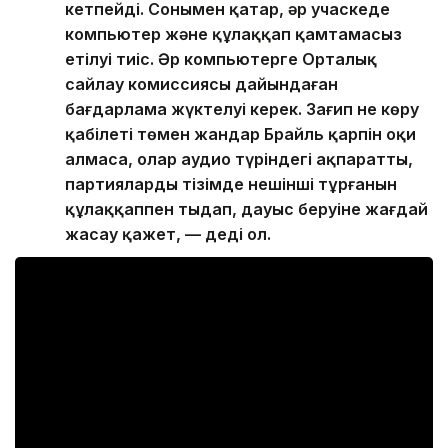
кетпейді. Сонымен қатар, әр учаскеде
компьютер және құлаққап қамтамасыз
етілуі тиіс. Әр компьютерге Орталық
сайлау комиссиясы дайындаған
бағдарлама жүктелуі керек. Зағип не көру
қабілеті төмен жандар Брайль қарпін оқи
алмаса, олар аудио түріндегі ақпаратты,
партиялардың тізімде нешінші тұрғанын
құлаққаппен тыңдап, дауыс беруіне жағдай
жасау қажет, — деді ол.