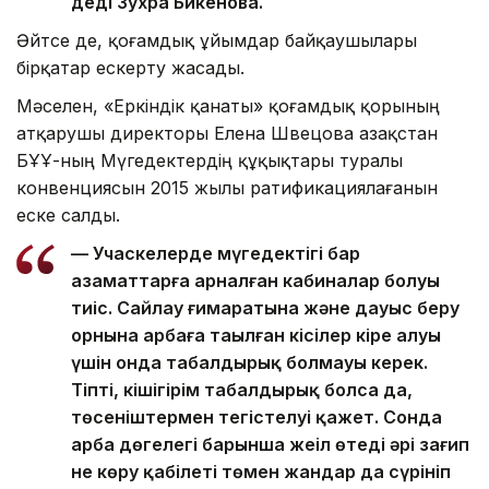
деді Зухра Бикенова.
Әйтсе де, қоғамдық ұйымдар байқаушылары
бірқатар ескерту жасады.
Мәселен, «Еркіндік қанаты» қоғамдық қорының
атқарушы директоры Елена Швецова Қазақстан
БҰҰ-ның Мүгедектердің құқықтары туралы
конвенциясын 2015 жылы ратификациялағанын
еске салды.
— Учаскелерде мүгедектігі бар
азаматтарға арналған кабиналар болуы
тиіс. Сайлау ғимаратына және дауыс беру
орнына арбаға таңылған кісілер кіре алуы
үшін онда табалдырық болмауы керек.
Тіпті, кішігірім табалдырық болса да,
төсеніштермен тегістелуі қажет. Сонда
арба дөңгелегі барынша жеңіл өтеді әрі зағип
не көру қабілеті төмен жандар да сүрініп