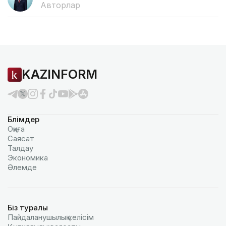
Авторлар
KAZINFORM
Бөлімдер
Оқиға
Саясат
Талдау
Экономика
Әлемде
Біз туралы
Пайдаланушылық келiciм