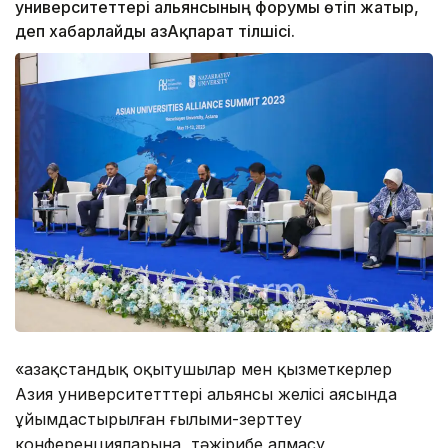
университеттері альянсының форумы өтіп жатыр,
деп хабарлайды ҚазАқпарат тілшісі.
«Қазақстандық оқытушылар мен қызметкерлер
Азия университетттері альянсы желісі аясында
ұйымдастырылған ғылыми-зерттеу
конференцияларына, тәжірибе алмасу