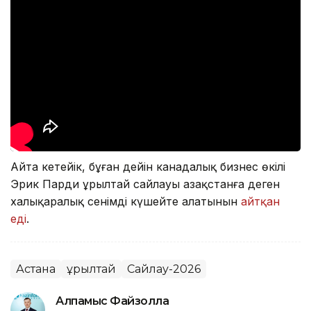
Айта кетейік, бұған дейін канадалық бизнес өкілі
Эрик Парди Құрылтай сайлауы Қазақстанға деген
халықаралық сенімді күшейте алатынын
айтқан
еді
.
Астана
Құрылтай
Сайлау-2026
Алпамыс Файзолла