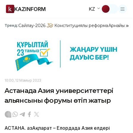
KAZINFORM
KZ
Сайлау-2026
Конституциялық реформа
Арнайы жо
Тренд:
10:00, 12 Мамыр 2023
Астанада Азия университеттері
альянсының форумы өтіп жатыр
АСТАНА. ҚазАқпарат – Елордада Азия елдері