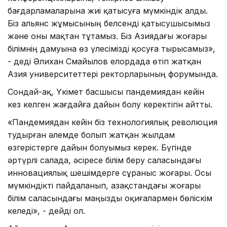
бағдарламаларына жиі қатысуға мүмкіндік алды.
Біз альянс жұмысының белсенді қатысушысымыз
және оны мақтан тұтамыз. Біз Азиядағы жоғары
білімнің дамуына өз үлесімізді қосуға тырысамыз»,
- деді Әлихан Смайылов елордада өтіп жатқан
Азия университеттері ректорларының форумында.
Сондай-ақ, Үкімет басшысы пандемиядан кейін
кез келген жағдайға дайын болу керектігін айтты.
«Пандемиядан кейін біз технологиялық революция
тудырған әлемде болып жатқан жылдам
өзгерістерге дайын болуымыз керек. Бүгінде
әртүрлі салада, әсіресе білім беру саласындағы
инновациялық шешімдерге сұраныс жоғары. Осы
мүмкіндікті пайдаланып, Қазақстандағы жоғары
білім саласындағы маңызды оқиғалармен бөліскім
келеді», - дейді ол.