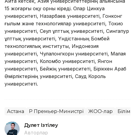
Айта кетсек, Азия университеттерінің альянсына
15 жоғарғы оқу орны кіреді. Олар Цинхуа
университеті, Назарбаев университеті, Гонконг
ғылым және технологиялар университеті, Токио
университеті, Сеул ұлттық университеті, Сингапур
ұлттық университеті, Үндістанның Бомбей
технологиялық институты, Индонезия
университеті, Чулалонгкорн университеті, Малая
университеті, Коломбо университеті, Янгон
университеті, Бейжің университеті, Біріккен Араб
Әмірліктерінің университеті, Сауд Король
университеті.
Астана
ҚР Премьер-Министрі
ЖОО-лар
Білім 
Дәулет Ізтілеу
Авторлар