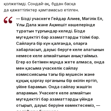
қолжетімді. Сондай-ақ, бұдан басқа
да қажеттіліктер қамтамасыз етілген.
— Біздің учаскеге Гейдар Алиев, Мәңгілік Ел,
Ұлы Дала және Ақмешіт көшелерінде
тұратын тұрғындар келеді. Бізде
мүгедектігі бар азаматтардың тізімі бар.
Сайлауға бір күн қалғанда, оларға
хабарласып, дауыс беруге келе алатынын
немесе келе алмайтынын анықтаймыз.
Егер өз бетімен мұнда жете алмаса, онда
мен қасыма учаскелік сайлау
комиссиясының тағы бір мүшесін және
құқық қорғау органының бір өкілін ертіп,
үйіне барамын. Онда сайлау жәшігін
апарамын. Учаскеге келе алмайтын
мүгедектігі бар азаматтардың үйінде
отырып, дауыс беруіне көмектесеміз, —