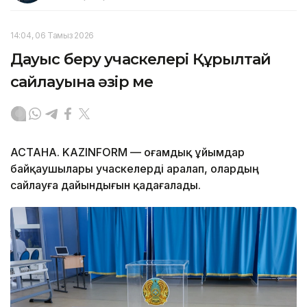
14:04, 06 Тамыз 2026
Дауыс беру учаскелері Құрылтай
сайлауына әзір ме
АСТАНА. KAZINFORM — Қоғамдық ұйымдар
байқаушылары учаскелерді аралап, олардың
сайлауға дайындығын қадағалады.