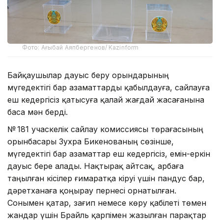
Фото: Ағыбай Аяпбергенов/ Kazinform
Байқаушылар дауыс беру орындарының
мүгедектігі бар азаматтарды қабылдауға, сайлауға
еш кедергісіз қатысуға қалай жағдай жасағанына
баса мән берді.
№ 181 учаскелік сайлау комиссиясы төрағасының
орынбасары Зухра Бикенованың сөзінше,
мүгедектігі бар азаматтар еш кедергісіз, емін-еркін
дауыс бере алады. Нақтырақ айтсақ, арбаға
таңылған кісілер ғимаратқа кіруі үшін пандус бар,
дәретханаға қоңырау пернесі орнатылған.
Сонымен қатар, зағип немесе көру қабілеті төмен
жандар үшін Брайль қарпімен жазылған парақтар