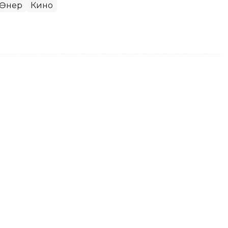
Өнер
Кино
 Маңғыстауға барғысы
na 2026 фестиваліне қатысу үшін Астанаға
р-Вальдау Қазақстанға қайта оралып,