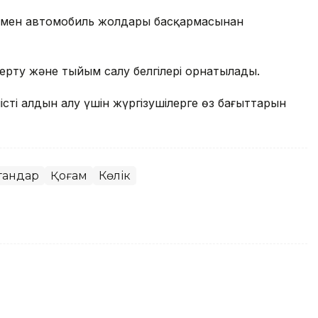
і мен автомобиль жолдары басқармасынан
ерту және тыйым салу белгілері орнатылады.
тің алдын алу үшін жүргізушілерге өз бағыттарын
гандар
Қоғам
Көлік