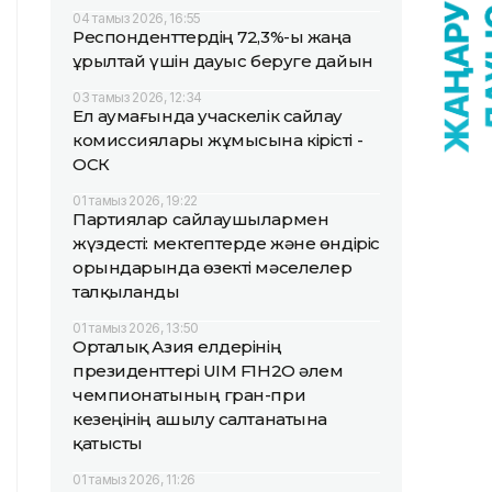
04 тамыз 2026, 16:55
Респонденттердің 72,3%-ы жаңа
Құрылтай үшін дауыс беруге дайын
03 тамыз 2026, 12:34
Ел аумағында учаскелік сайлау
комиссиялары жұмысына кірісті -
ОСК
01 тамыз 2026, 19:22
Партиялар сайлаушылармен
жүздесті: мектептерде және өндіріс
орындарында өзекті мәселелер
талқыланды
01 тамыз 2026, 13:50
Орталық Азия елдерінің
президенттері UIM F1H2O әлем
чемпионатының гран-при
кезеңінің ашылу салтанатына
қатысты
01 тамыз 2026, 11:26