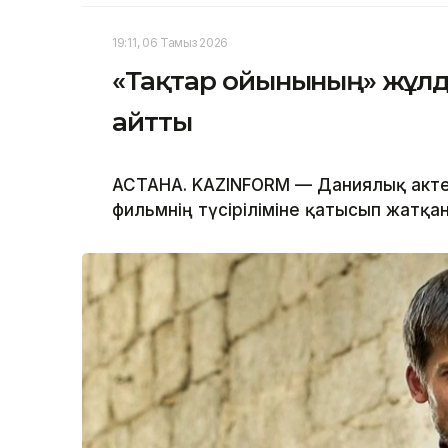
19:11, 06 Тамыз 2026
«Тақтар ойынының» жұл
айтты
АСТАНА. KAZINFORM — Даниялық акте
фильмнің түсіріліміне қатысып жатқа