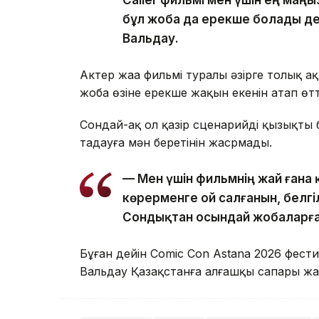
Caller фильмі мен үшін ең маң
бұл жоба да ерекше болады де
Вальдау.
Актер жаңа фильмі туралы әзірге толық а
жоба өзіне ерекше жақын екенін атап өтт
Сондай-ақ ол қазір сценарийдің қызықт
таңдауға мән беретінін жасрмады.
— Мен үшін фильмнің жай ғана 
көрерменге ой салғанын, белгіл
Сондықтан осындай жобаларға 
Бұған дейін Comic Con Astana 2026 фести
Вальдау Қазақстанға алғашқы сапары ж