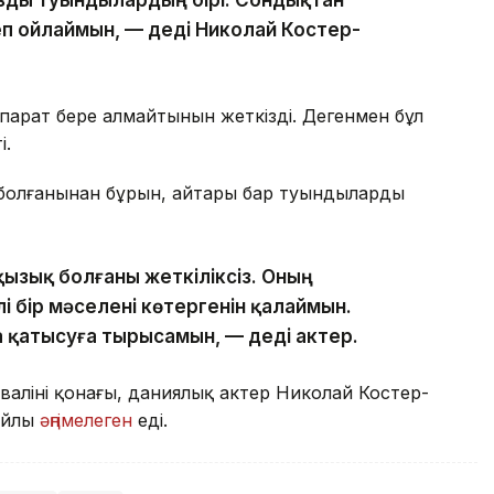
ызды туындылардың бірі. Сондықтан
п ойлаймын, — деді Николай Костер-
қпарат бере алмайтынын жеткізді. Дегенмен бұл
і.
ы болғанынан бұрын, айтары бар туындыларды
қызық болғаны жеткіліксіз. Оның
і бір мәселені көтергенін қалаймын.
қатысуға тырысамын, — деді актер.
валінің қонағы, даниялық актер Николай Костер-
айлы
әңгімелеген
еді.