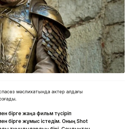
аспасөз мәслихатында актер алдағы
зғады.
ен бірге жаңа фильм түсіріп
ен бірге жұмыс істедім. Оның Shot