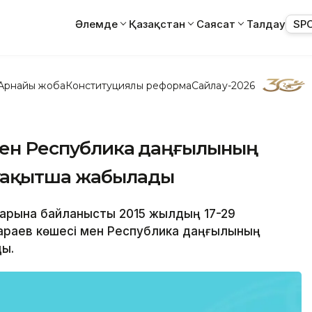
Әлемде
Қазақстан
Саясат
Талдау
SP
Арнайы жоба
Конституциялық реформа
Сайлау-2026
 мен Республика даңғылының
уақытша жабылады
тарына байланысты 2015 жылдың 17-29
раев көшесі мен Республика даңғылының
ды.