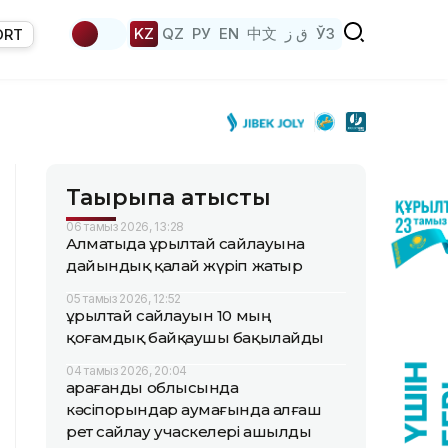
KZ
QZ
РУ
EN
中文
ق ز
ЎЗ
ORT
Тақырыпқа қатысты
06 тамыз 2026, 13:28
Алматыда Құрылтай сайлауына
дайындық қалай жүріп жатыр
05 тамыз 2026, 12:52
Құрылтай сайлауын 10 мың
қоғамдық байқаушы бақылайды
04 тамыз 2026, 20:04
Қарағанды облысында
кәсіпорындар аумағында алғаш
рет сайлау учаскелері ашылды