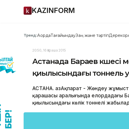
KAZINFORM
Ақорда
Тағайындау
Заң және тәртіп
Дерекқор
Тренд:
20:50, 16 Қараша 2015
Астанада Бараев көшесі
қиылысындағы тоннель 
АСТАНА. ҚазАқпарат - Жөндеу жұмыс
қарашасы аралығында елордадағы Ба
қиылысындағы көлік тоннелі жабыла