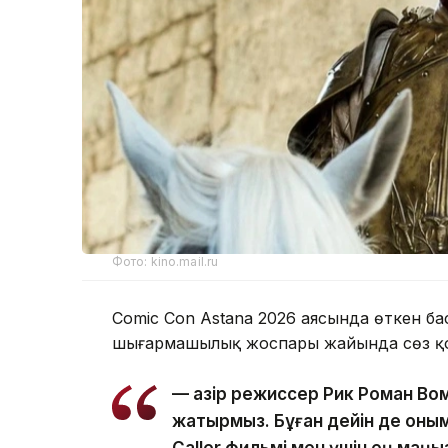
Фото: kino.mail.ru
Comic Con Astana 2026 аясында өткен б
шығармашылық жоспары жайында сөз қо
— Қазір режиссер Рик Роман Вом
жатырмыз. Бұған дейін де оным