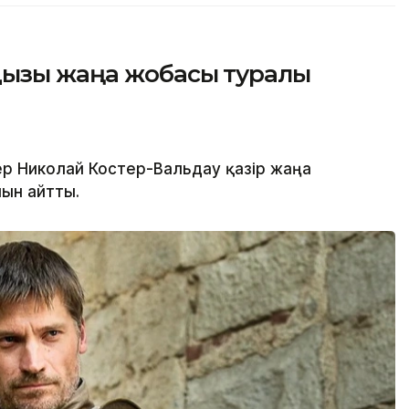
дызы жаңа жобасы туралы
р Николай Костер-Вальдау қазір жаңа
нын айтты.