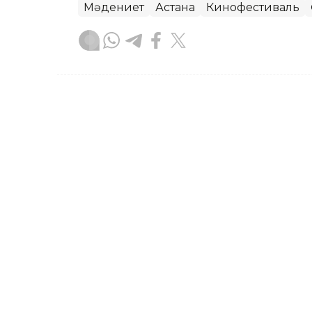
Мәдениет
Астана
Кинофестиваль
Назерке Сүйіндік
Авторлар
18:50, 06 Тамыз 2026
Николай Костер-Вальдау
келетінін айтты
АСТАНА. KAZINFORM — Comic Con Asta
келген даниялық актер Николай Косте
Маңғыстауды көргісі келетінін айтты.