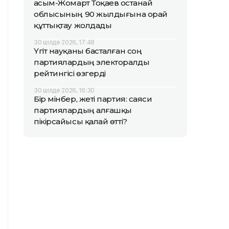
Қасым-Жомарт Тоқаев Қостанай
облысының 90 жылдығына орай
құттықтау жолдады
30 шілде 2026, 17:48
Үгіт науқаны басталған соң
партиялардың электоралды
рейтингісі өзгерді
30 шілде 2026, 16:30
Бір мінбер, жеті партия: саяси
партиялардың алғашқы
пікірсайысы қалай өтті?