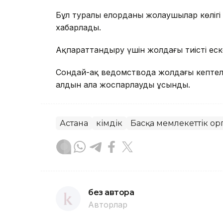
Бұл туралы елорданың жолаушылар көліг
хабарлады.
Ақпараттандыру үшін жолдағы тиісті еск
Сондай-ақ ведомствода жолдағы кептеліс
алдын ала жоспарлауды ұсынды.
Астана
Әкімдік
Басқа мемлекеттік ор
без автора
Авторлар