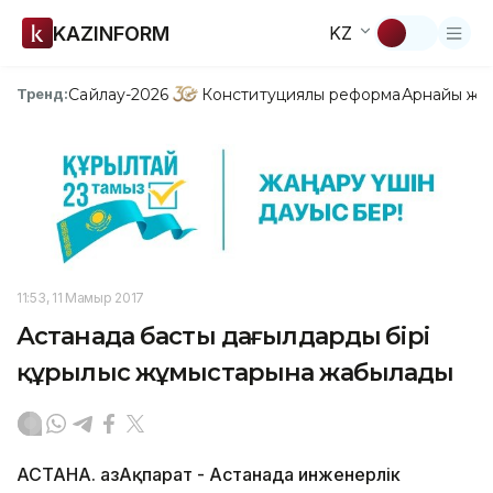
KAZINFORM
KZ
Сайлау-2026
Конституциялық реформа
Арнайы жо
Тренд:
11:53, 11 Мамыр 2017
Астанада басты даңғылдардың бірі
құрылыс жұмыстарына жабылады
АСТАНА. ҚазАқпарат - Астанада инженерлік