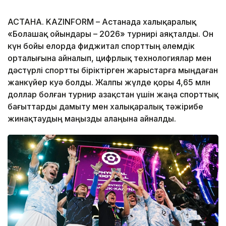
АСТАНА. KAZINFORM – Астанада халықаралық
«Болашақ ойындары – 2026» турнирі аяқталды. Он
күн бойы елорда фиджитал спорттың әлемдік
орталығына айналып, цифрлық технологиялар мен
дәстүрлі спортты біріктірген жарыстарға мыңдаған
жанкүйер куә болды. Жалпы жүлде қоры 4,65 млн
доллар болған турнир Қазақстан үшін жаңа спорттық
бағыттарды дамыту мен халықаралық тәжірибе
жинақтаудың маңызды алаңына айналды.