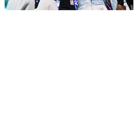
Фото: «Болашақ ойындары – 2026» ұйымдастыру
комитеті
Сандармен айтар болсақ, жобаны ұйымдастыруға
4 нысан, 528 ойын техникасы мен 500-ден астам
ойын орны жұмылдырылды. Сегіз фиджитал-
дисциплина цифрлық жарыстарды шынайы
спортпен біріктірді. Ал 800 волонтер жобаның
маңызды бөлігіне айналды.