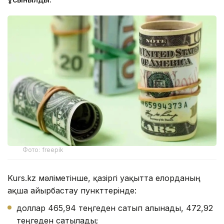
Фото: freepik
Kurs.kz мәліметінше, қазіргі уақытта елорданың
ақша айырбастау пункттерінде:
доллар 465,94 теңгеден сатып алынады, 472,92
теңгеден сатылады;