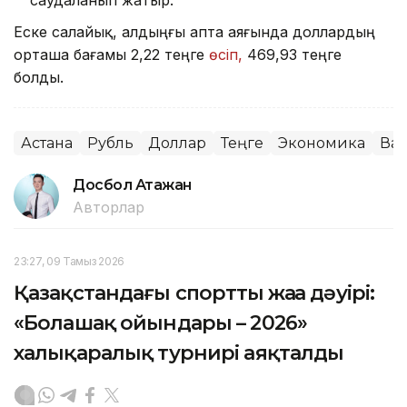
Еске салайық, алдыңғы апта аяғында доллардың
орташа бағамы 2,22 теңге
өсіп,
469,93 теңге
болды.
Астана
Рубль
Доллар
Теңге
Экономика
Ва
Досбол Атажан
Авторлар
23:27, 09 Тамыз 2026
Қазақстандағы спорттың жаңа дәуірі:
«Болашақ ойындары – 2026»
халықаралық турнирі аяқталды