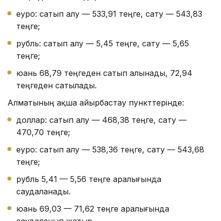
еуро: сатып алу — 533,91 теңге, сату — 543,83
теңге;
рубль: сатып алу — 5,45 теңге, сату — 5,65
теңге;
юань 68,79 теңгеден сатып алынады, 72,94
теңгеден сатылады.
Алматының ақша айырбастау пункттерінде:
доллар: сатып алу — 468,38 теңге, сату —
470,70 теңге;
еуро: сатып алу — 538,36 теңге, сату — 543,68
теңге;
рубль 5,41 — 5,56 теңге аралығында
саудаланады.
юань 69,03 — 71,62 теңге аралығында
саудаланып жатыр.