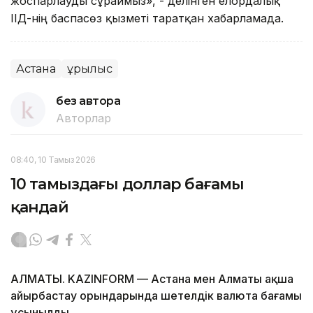
жоспарлауды сұраймыз», - делінген елордалық
ІІД-нің баспасөз қызметі таратқан хабарламада.
Астана
Құрылыс
без автора
Авторлар
08:40, 10 Тамыз 2026
10 тамыздағы доллар бағамы
қандай
АЛМАТЫ. KAZINFORM — Астана мен Алматы ақша
айырбастау орындарында шетелдік валюта бағамы
ұсынылды.