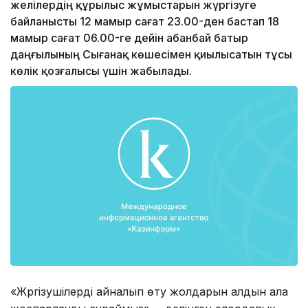
желілердің құрылыс жұмыстарын жүргізуге
байланысты 12 мамыр сағат 23.00-ден бастап 18
мамыр сағат 06.00-ге дейін Қабанбай батыр
даңғылының Сығанақ көшесімен қиылысатын тұсы
көлік қозғалысы үшін жабылады.
«Жүргізушілерді айналып өту жолдарын алдын ала