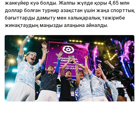
жанкүйер куә болды. Жалпы жүлде қоры 4,65 млн
доллар болған турнир Қазақстан үшін жаңа спорттық
бағыттарды дамыту мен халықаралық тәжірибе
жинақтаудың маңызды алаңына айналды.
Фото: «Болашақ ойындары – 2026» ұйымдастыру
комитеті