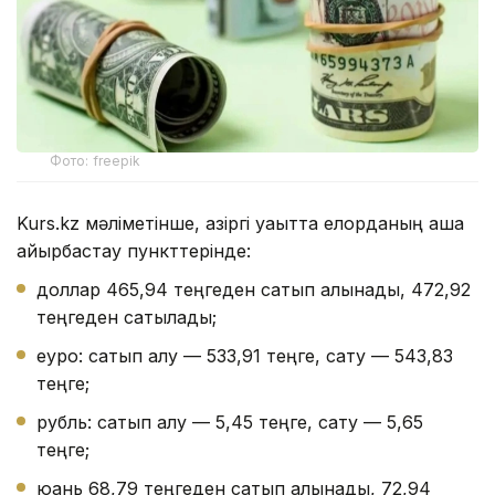
Фото: freepik
Kurs.kz мәліметінше, қазіргі уақытта елорданың ақша
айырбастау пункттерінде:
доллар 465,94 теңгеден сатып алынады, 472,92
теңгеден сатылады;
еуро: сатып алу — 533,91 теңге, сату — 543,83
теңге;
рубль: сатып алу — 5,45 теңге, сату — 5,65
теңге;
юань 68,79 теңгеден сатып алынады, 72,94