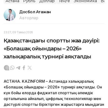
Астана
Рубль
Доллар
Теңге
Экономика
Ва
Досбол Атажан
Авторлар
23:27, 09 Тамыз 2026
Қазақстандағы спорттың жаңа дәуірі:
«Болашақ ойындары – 2026»
халықаралық турнирі аяқталды
АСТАНА. KAZINFORM – Астанада халықаралық
«Болашақ ойындары – 2026» турнирі аяқталды. Он
күн бойы елорда фиджитал спорттың әлемдік
орталығына айналып, цифрлық технологиялар мен
дәстүрлі спортты біріктірген жарыстарға мыңдаған