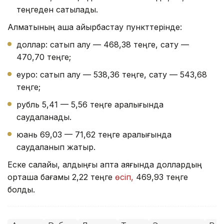
теңгеден сатылады.
Алматының ақша айырбастау пункттерінде:
доллар: сатып алу — 468,38 теңге, сату —
470,70 теңге;
еуро: сатып алу — 538,36 теңге, сату — 543,68
теңге;
рубль 5,41 — 5,56 теңге аралығында
саудаланады.
юань 69,03 — 71,62 теңге аралығында
саудаланып жатыр.
Еске салайық, алдыңғы апта аяғында доллардың
орташа бағамы 2,22 теңге
өсіп,
469,93 теңге
болды.