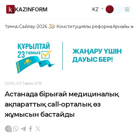
KAZINFORM
KZ
Сайлау-2026
Конституциялық реформа
Арнайы жо
Тренд:
20:00, 03 Тамыз 2015
Астанада бірыңғай медициналық
ақпараттық сall-орталық өз
жұмысын бастайды