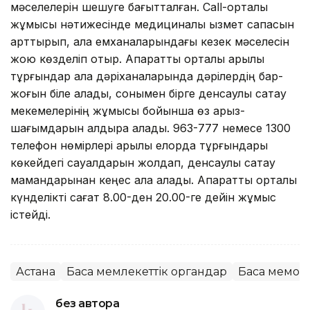
мәселелерін шешуге бағытталған. Сall-орталық
жұмысы нәтижесінде медициналық қызмет сапасын
арттырып, қала емханаларындағы кезек мәселесін
жою көзделіп отыр. Ақпаратты орталық арқылы
тұрғындар қала дәріханаларында дәрілердің бар-
жоғын біле алады, сонымен бірге денсаулық сақтау
мекемелерінің жұмысы бойынша өз арыз-
шағымдарын қалдыра алады. 963-777 немесе 1300
телефон нөмірлері арқылы елорда тұрғындары
көкейдегі сауалдарын жолдап, денсаулық сақтау
мамандарынан кеңес ала алады. Ақпараттық орталық
күнделікті сағат 8.00-ден 20.00-ге дейін жұмыс
істейді.
Астана
Басқа мемлекеттік органдар
Басқа мемор
без автора