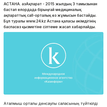
АСТАНА. ҚазАқпарат - 2015 жылдың 3 тамызынан
бастап елордада бірыңғай медициналық
ақпараттық сall-орталық өз жұмысын бастайды.
Бұл туралы www.24.kz Астана қаласы әкімдігінің
баспасөз қызметіне сілтеме жасап хабарлайды.
Аталмыш орталық денсаулық саласының түйткілді