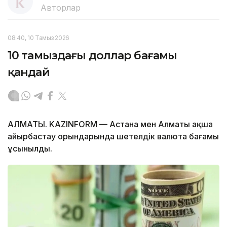
Авторлар
08:40, 10 Тамыз 2026
10 тамыздағы доллар бағамы
қандай
АЛМАТЫ. KAZINFORM — Астана мен Алматы ақша
айырбастау орындарында шетелдік валюта бағамы
ұсынылды.