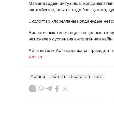
Мамандардың айтуынша, қолданылатын х
экожүйесіне, оның ішінде балықтарға, құс
Экологтар хлорелланы қолданудың нәтиж
Биологиялық тепе-теңдіктің қалпына келуі
нәтижелер суспензия енгізілгеннен кейін
Айта кетелік Астанада жаңа Президентті
жатыр
.
Астана
Табиғат
Экология
Есіл
Назым Бөлесова