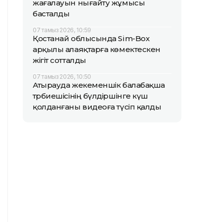
жағалауын нығайту жұмысы
басталды
07 тамыз 2026, 10:59
Қостанай облысында Sim-Box
арқылы алаяқтарға көмектескен
жігіт сотталды
07 тамыз 2026, 10:50
Атырауда жекеменшік балабақша
тәрбиешісінің бүлдіршінге күш
қолданғаны видеоға түсіп қалды