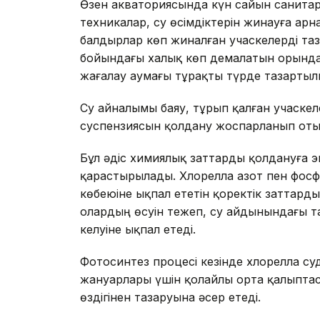
Өзен акваториясында күн сайын санитарл
техникалар, су өсімдіктерін жинауға ар
балдырлар көп жиналған учаскелерді таз
бойындағы халық көп демалатын орында
жағалау аумағы тұрақты түрде тазарты
Су айналымы баяу, тұрып қалған учаске
суспензиясын қолдану жоспарланып оты
Бұл әдіс химиялық заттарды қолдануға э
қарастырылады. Хлорелла азот пен фос
көбеюіне ықпал ететін қоректік заттарды
олардың өсуін тежеп, су айдынындағы та
келуіне ықпал етеді.
Фотосинтез процесі кезінде хлорелла су
жануарлары үшін қолайлы орта қалыпта
өздігінен тазаруына әсер етеді.