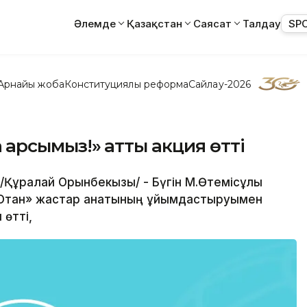
Әлемде
Қазақстан
Саясат
Талдау
SP
Арнайы жоба
Конституциялық реформа
Сайлау-2026
а қарсымыз!» атты акция өтті
 /Құралай Орынбекқызы/ - Бүгін М.Өтемісұлы
Отан» жастар қанатының ұйымдастыруымен
 өтті,