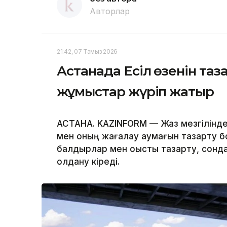
Авторлар
21:42, 07 Тамыз 2026
Астанада Есіл өзенін та
жұмыстар жүріп жатыр
АСТАНА. KAZINFORM — Жаз мезгілінде қ
мен оның жағалау аумағын тазарту б
балдырлар мен қоқысты тазарту, сонда
қолдану кіреді.