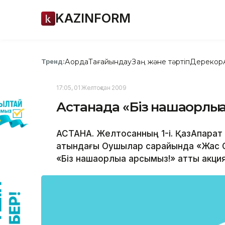
KAZINFORM
Ақорда
Тағайындау
Заң және тәртіп
Дерекқор
Тренд:
17:05, 01 Желтоқсан 2009
Астанада «Біз нашақорлыққ
АСТАНА. Желтоқсанның 1-і. ҚазАқпарат
атындағы Оқушылар сарайында «Жас 
«Біз нашақорлыққа қарсымыз!» атты акция