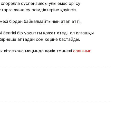
лорелла суспензиясы улы емес әрі су
тарға және су өсімдіктеріне қауіпсіз.
есі бірден байқалмайтынын атап өтті.
 белгілі бір уақытты қажет етеді, ал алғашқы
 бірнеше аптадан соң көріне бастайды.
к кітапхана маңында көлік тоннелі
салынып