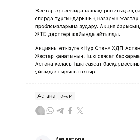
Жастар ортасында нашақорлықтың алдын
елорда тұрғындарының назарын жастар 
проблемаларына аудару. Акция барысында
ЖҚТБ дерттері жайында айтылды.
Акцияны өткізуге «Нұр Отан» ХДП Аста
Жастар қанатының, Ішкі саясат басқар
Астана қаласы Ішкі саясат басқармасы
ұйымдастырылып отыр.
Астана
Қоғам
без автора