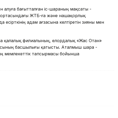
 алуға бағытталған іс-шараның мақсаты -
ортасындағы ЖҚТБ-ға және нашақорлық
 есірткінің адам ағзасына келтіретін зияны мен
на қалалық филиалының, елордалық «Жас Отан»
масының басшылығы қатысты. Аталмыш шара -
ның мемлекеттік тапсырмасы бойынша