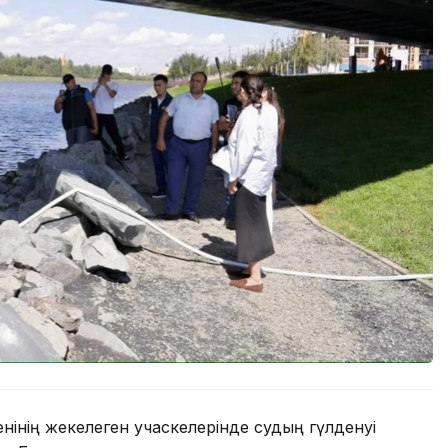
нінің жекелеген учаскелерінде судың гүлденуі