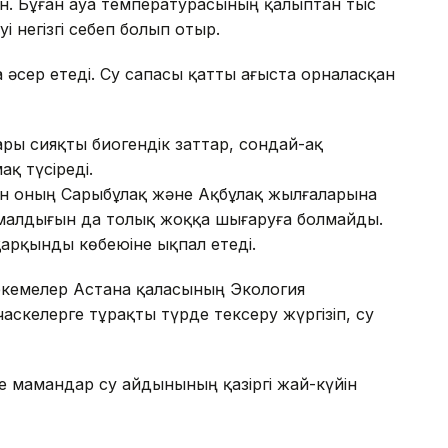
н. Бұған ауа температурасының қалыптан тыс
і негізгі себеп болып отыр.
әсер етеді. Су сапасы қатты ағыста орналасқан
ры сияқты биогендік заттар, сондай-ақ
қ түсіреді.
ен оның Сарыбұлақ және Ақбұлақ жылғаларына
ималдығын да толық жоққа шығаруға болмайды.
арқынды көбеюіне ықпал етеді.
екемелер Астана қаласының Экология
аскелерге тұрақты түрде тексеру жүргізіп, су
де мамандар су айдынының қазіргі жай-күйін