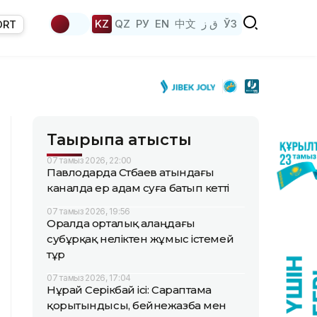
KZ
QZ
РУ
EN
中文
ق ز
ЎЗ
ORT
Тақырыпқа қатысты
07 тамыз 2026, 22:00
Павлодарда Сәтбаев атындағы
каналда ер адам суға батып кетті
07 тамыз 2026, 19:56
Оралда орталық алаңдағы
субұрқақ неліктен жұмыс істемей
тұр
07 тамыз 2026, 17:04
Нұрай Серікбай ісі: Сараптама
қорытындысы, бейнежазба мен