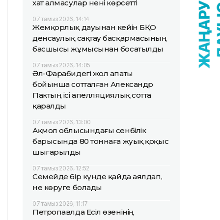
хат алмасулар нені көрсетті
07 тамыз 2026, 14:14
Жемқорлық дауынан кейін БҚО
денсаулық сақтау басқармасының
басшысы жұмысынан босатылды
07 тамыз 2026, 14:05
Әл-Фарабидегі жол апаты
бойынша сотталған Александр
Пактың ісі апелляциялық сотта
қаралды
07 тамыз 2026, 13:00
Ақмол облысындағы сенбілік
барысында 80 тоннаға жуық қоқыс
шығарылды
07 тамыз 2026, 12:52
Семейде бір күнде қайда аялдап,
не көруге болады
07 тамыз 2026, 11:17
Петропавлда Есіл өзенінің