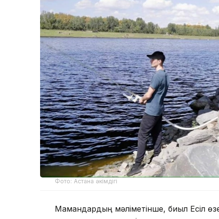
Фото: Астана әкімдігі
Мамандардың мәліметінше, биыл Есіл өзе