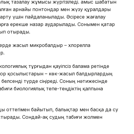
ық тазалау жұмысы жүргізіледі. Қамыс шабатын
налған арнайы понтондар мен жүзу құралдары
арту үшін пайдаланылады. Әсіресе жағалау
рға ерекше назар аударылады. Сонымен қатар
лып отырады.
лерде жасыл микробалдыр – хлорелла
р.
кологиялық тұрғыдан қауіпсіз балама ретінде
фор қосылыстарын – көк-жасыл балдырлардың
 белсенді түрде сіңіреді. Соның нәтижесінде
биғи биологиялық тепе-теңдіктің қалпына
ды оттегімен байытып, балықтар мен басқа да су
стырады. Сондай-ақ судың табиғи жолмен