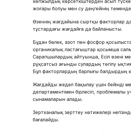
көпжылдық көрсеткіштерден асып түске
жоғары болуы мен су деңгейінің төмендеу
Өзеннің жағдайына сыртқы факторлар да 
тұстардағы жағдайға да байланысты.
Бұдан бөлек, азот пен фосфор қосылыста
органикалық ластағыштар қосымша салма
Сарапшылардың айтуынша, Есіл өзені м
рұқсатсыз ағынды сулардың төгілу ықт
Бұл факторлардың барлығы балдырдың қ
Жағдайды жедел бақылау үшін бейінді м
департаментімен бірлесіп, проблемалы уч
сынамаларын алады.
Зертханалық зерттеу нәтижелері негізін
бағалайды.