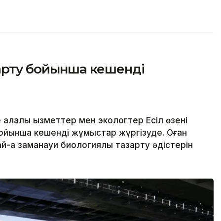
зарту бойынша кешенді
алалық қызметтер мен экологтер Есіл өзені
ойынша кешенді жұмыстар жүргізуде. Оған
й-ақ заманауи биологиялық тазарту әдістерін