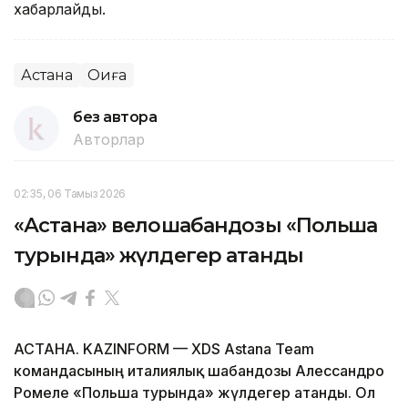
хабарлайды.
Астана
Оқиға
без автора
Авторлар
02:35, 06 Тамыз 2026
«Астана» велошабандозы «Польша
турында» жүлдегер атанды
АСТАНА. KAZINFORM — XDS Astana Team
командасының италиялық шабандозы Алессандро
Ромеле «Польша турында» жүлдегер атанды. Ол