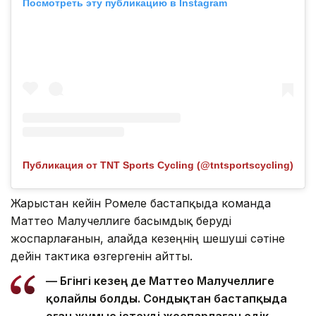
Посмотреть эту публикацию в Instagram
Публикация от TNT Sports Cycling (@tntsportscycling)
Жарыстан кейін Ромеле бастапқыда команда
Маттео Малучеллиге басымдық беруді
жоспарлағанын, алайда кезеңнің шешуші сәтіне
дейін тактика өзгергенін айтты.
— Бүгінгі кезең де Маттео Малучеллиге
қолайлы болды. Сондықтан бастапқыда