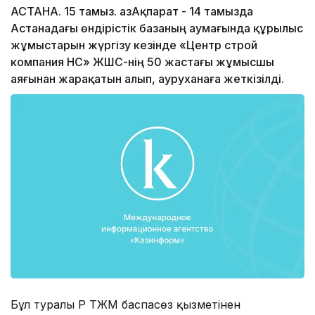
АСТАНА. 15 тамыз. ҚазАқпарат - 14 тамызда
Астанадағы өндірістік базаның аумағында құрылыс
жұмыстарын жүргізу кезінде «Центр строй
компания НС» ЖШС-нің 50 жастағы жұмысшы
аяғынан жарақатын алып, ауруханаға жеткізілді.
Бұл туралы ҚР ТЖМ баспасөз қызметінен