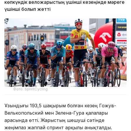
көпкүндік веложарыстың үшінші кезеңінде мәреге
үшінші болып жетті
Фото: SprintCycling
Ұзындығы 193,5 шақырым болған кезең Гожув-
Велькопольский мен Зелена-Гура қалалары
арасында өтті. Жарыстың шешуші сәтінде
жеңімпаз жаппай спринт арқылы анықталды.