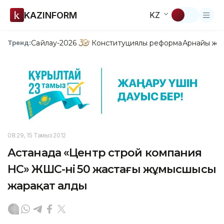
KAZINFORM
KZ
Сайлау-2026
Конституциялық реформа
Арнайы жо
Тренд:
08:29, 15 Тамыз 2012
Астанада «Центр строй компания
НС» ЖШС-нің 50 жастағы жұмысшысы
жарақат алды