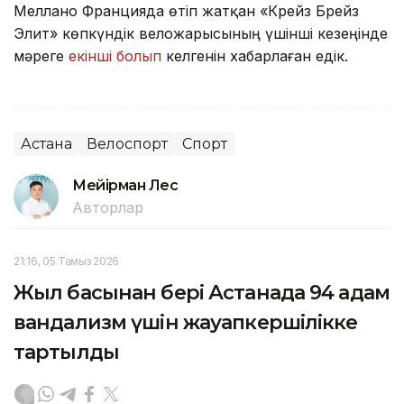
Меллано Францияда өтіп жатқан «Крейз Брейз
Элит» көпкүндік веложарысының үшінші кезеңінде
мәреге
екінші болып
келгенін хабарлаған едік.
Астана
Велоспорт
Спорт
Мейірман Лес
Авторлар
21:16, 05 Тамыз 2026
Жыл басынан бері Астанада 94 адам
вандализм үшін жауапкершілікке
тартылды