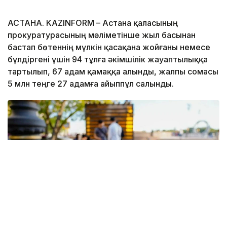
АСТАНА. KAZINFORM – Астана қаласының
прокуратурасының мәліметінше жыл басынан
бастап бөтеннің мүлкін қасақана жойғаны немесе
бүлдіргені үшін 94 тұлға әкімшілік жауаптылыққа
тартылып, 67 адам қамаққа алынды, жалпы сомасы
5 млн теңге 27 адамға айыппұл салынды.
Фото: Астана әкімдігі