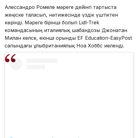
Алессандро Ромеле мәреге дейінгі тартыста
жеңіске таласып, нәтижесінде үздік үштіктен
көрінді. Мәреге бірінші болып Lidl-Trek
командасының италиялық шабандозы Джонатан
Милан келсе, екінші орынды EF Education-EasyPost
сапындағы ұлыбританиялық Ноа Хоббс иеленді.