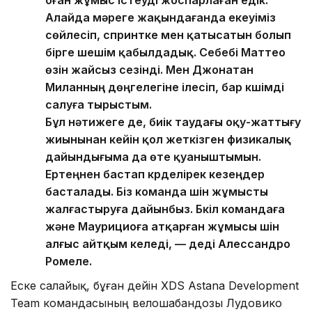
оған жұмыс істеуді жоспарлаған едік.
Алайда мәреге жақындағанда екеуіміз
сөйлесіп, спринтке мен қатысатын болып
бірге шешім қабылдадық. Себебі Маттео
өзін жайсыз сезінді. Мен Джонатан
Миланның дөңгелегіне ілесіп, бар күшімді
салуға тырыстым.
Бұл нәтижеге де, биік таудағы оқу-жаттығу
жиынынан кейін қол жеткізген физикалық
дайындығыма да өте қуаныштымын.
Ертеңнен бастап күрделірек кезеңдер
басталады. Біз команда үшін жұмысты
жалғастыруға дайынбыз. Бүкіл командаға
және Маурициоға атқарған жұмысы үшін
алғыс айтқым келеді, — деді Алессандро
Ромеле.
Еске салайық, бұған дейін XDS Astana Development
Team командасының велошабандозы Лудовико