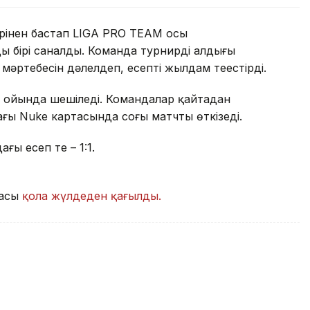
рінен бастап LIGA PRO TEAM осы
 бірі саналды. Команда турнирдің алдыңғы
мәртебесін дәлелдеп, есепті жылдам теңестірді.
і ойында шешіледі. Командалар қайтадан
ғы Nuke картасында соңғы матчты өткізеді.
ы есеп тең – 1:1.
дасы
қола жүлдеден қағылды.