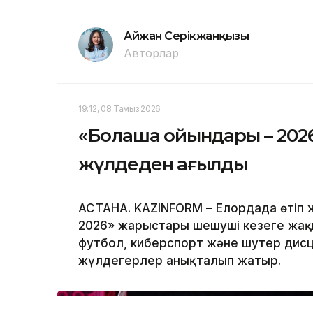
Айжан Серікжанқызы
Авторлар
19:12, 08 Тамыз 2026
«Болашақ ойындары – 2026»:
жүлдеден қағылды
АСТАНА. KAZINFORM – Елордада өтіп
2026» жарыстары шешуші кезеңге жақ
футбол, киберспорт және шутер дис
жүлдегерлер анықталып жатыр.