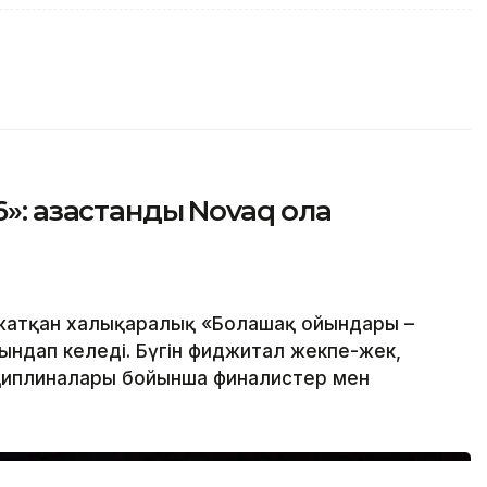
 қазақстандық Novaq қола
 жатқан халықаралық «Болашақ ойындары –
ындап келеді. Бүгін фиджитал жекпе-жек,
циплиналары бойынша финалистер мен