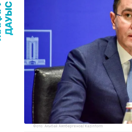
Фото: Ағыбай Аяпбергенов/ Kazinform