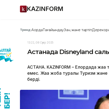
KAZINFORM
Ақорда
Тағайындау
Заң және тәртіп
Дерекқор
Тренд:
13:22, 08 Сәуір 2025
Астанада Disneyland сал
АСТАНА. KAZINFORM – Елордада жаңа т
емес. Жаңа жоба туралы Туризм және 
берді.