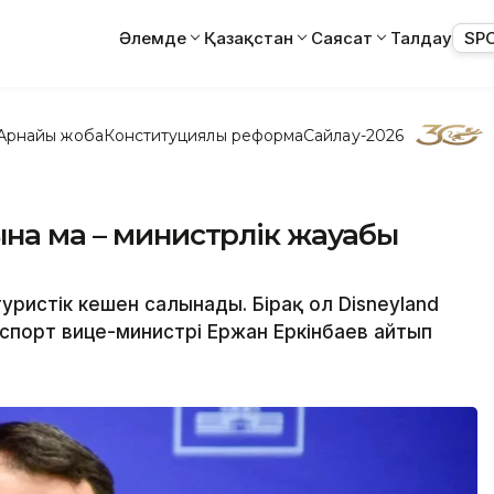
Әлемде
Қазақстан
Саясат
Талдау
SP
Арнайы жоба
Конституциялық реформа
Сайлау-2026
ына ма – министрлік жауабы
уристік кешен салынады. Бірақ ол Disneyland
спорт вице-министрі Ержан Еркінбаев айтып