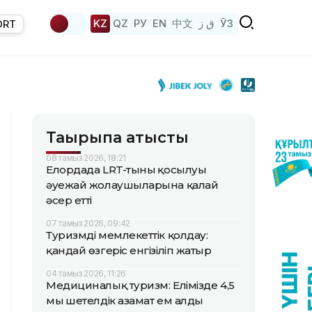
KZ
QZ
РУ
EN
中文
ق ز
ЎЗ
ORT
Тақырыпқа қатысты
08 тамыз 2026, 18:21
Елордада LRT-тының қосылуы
әуежай жолаушыларына қалай
әсер етті
07 тамыз 2026, 09:42
Туризмді мемлекеттік қолдау:
қандай өзгеріс енгізіліп жатыр
04 тамыз 2026, 11:26
Медициналық туризм: Елімізде 4,5
мың шетелдік азамат ем алды