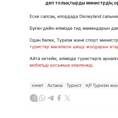
деп толықтырды министрдің о
Еске салсақ, елордада Disneyland салы
Бұған дейін елімізде гид мамандарын да
Одан бөлек, Туризм және спорт министрі
туристер мәселесін шешу жолдарын ата
Айта кетейік, елімізде туристерге арналғ
мобильді қосымша әзірленеді.
Үкімет
Астана
Турист
ҚР Туризм жән