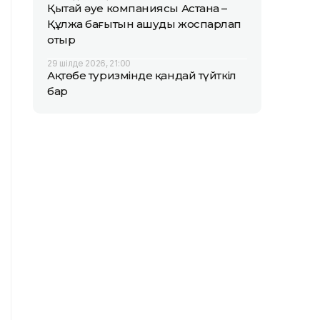
Қытай әуе компаниясы Астана –
Құлжа бағытын ашуды жоспарлап
отыр
29 шілде 2026, 21:00
Ақтөбе туризмінде қандай түйткіл
бар