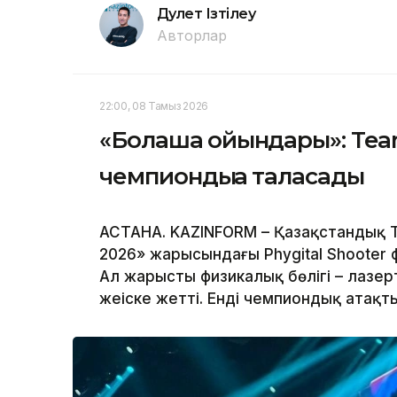
Дәулет Ізтілеу
Авторлар
22:00, 08 Тамыз 2026
«Болашақ ойындары»: Te
чемпиондыққа таласады
АСТАНА. KAZINFORM – Қазақстандық 
2026» жарысындағы Phygital Shooter 
Ал жарыстың физикалық бөлігі – лазер
жеңіске жетті. Енді чемпиондық атақт