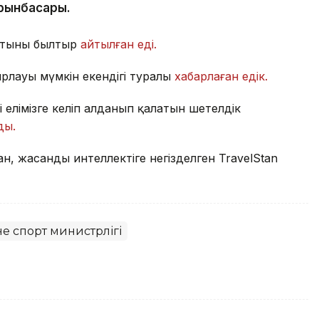
рынбасары.
натыны былтыр
айтылған еді.
ярлауы мүмкін екендігі туралы
хабарлаған едік.
 елімізге келіп алданып қалатын шетелдік
ды.
ан, жасанды интеллектіге негізделген TravelStan
е спорт министрлігі