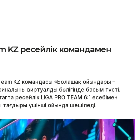
am KZ ресейлік командамен
Team KZ командасы «Болашақ ойындары –
финалының виртуалды бөлігінде басым түсті.
тагта ресейлік LIGA PRO TEAM 6:1 есебімен
ың тағдыры үшінші ойында шешіледі.