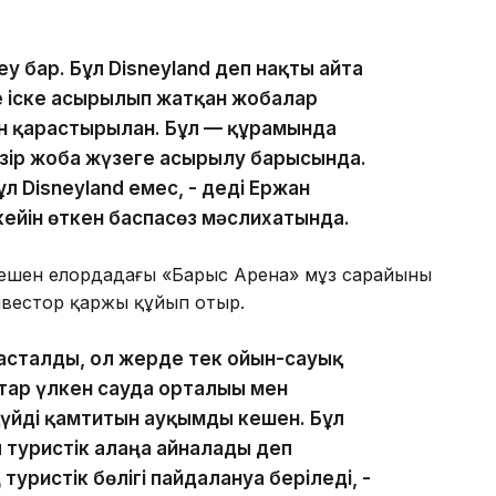
еу бар. Бұл Disneyland деп нақты айта
де іске асырылып жатқан жобалар
н қарастырылған. Бұл — құрамында
азір жоба жүзеге асырылу барысында.
ұл Disneyland емес, - деді Ержан
кейін өткен баспасөз мәслихатында.
 кешен елордадағы «Барыс Арена» мұз сарайының
нвестор қаржы құйып отыр.
басталды, ол жерде тек ойын-сауық
атар үлкен сауда орталығы мен
үйді қамтитын ауқымды кешен. Бұл
туристік алаңға айналады деп
уристік бөлігі пайдалануға беріледі, -