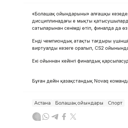
«Болашақ ойындарының» алғашқы кезеңде
дисциплинадағы ең мықты қатысушылардың
сатыларынан сенімді өтіп, финалда да өз 
Енді чемпиондық атақтың тағдыры үшінш
виртуалды кезеңге оралып, CS2 ойынында
Екі ойыннан кейінгі финалдық қарсыласудағ
Бұған дейін қазақстандық Novaq коман
Астана
Болашақ ойындары
Спорт