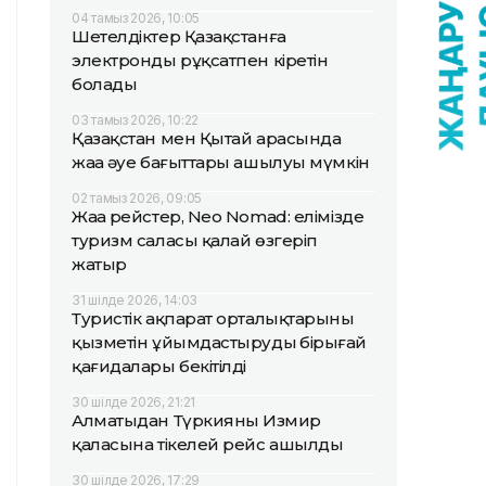
04 тамыз 2026, 10:05
Шетелдіктер Қазақстанға
электронды рұқсатпен кіретін
болады
03 тамыз 2026, 10:22
Қазақстан мен Қытай арасында
жаңа әуе бағыттары ашылуы мүмкін
02 тамыз 2026, 09:05
Жаңа рейстер, Neo Nomad: елімізде
туризм саласы қалай өзгеріп
жатыр
31 шілде 2026, 14:03
Туристік ақпарат орталықтарының
қызметін ұйымдастырудың бірыңғай
қағидалары бекітілді
30 шілде 2026, 21:21
Алматыдан Түркияның Измир
қаласына тікелей рейс ашылды
30 шілде 2026, 17:29