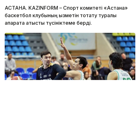
АСТАНА. KAZINFORM – Спорт комитеті «Астана»
баскетбол клубының қызметін тоқтату туралы
ақпаратқа қатысты түсініктеме берді.
Фото: astanabasket.kz
Спорт және дене шынықтыру істері комитетінің