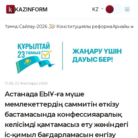
KAZINFORM
KZ
Сайлау-2026
Конституциялық реформа
Арнайы жо
Тренд:
11:38, 02 Желтоқсан 2009
Астанада ЕҚЫҰ-ға мүше
мемлекеттердің саммитін өткізу
бастамасында конфессияаралық
келісімді қамтамасыз ету жөніндегі
іс-қимыл бағдарламасын енгізу