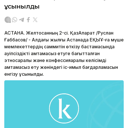
ұсынылды
АСТАНА. Желтоқсанның 2-сі. ҚазАқпарат /Руслан
Ғаббасов/ - Алдағы жылғы Астанада ЕҚЫҰ-ға мүше
мемлекеттердің саммитін өткізу бастамасында
қауіпсіздікті қамтамасыз етуге бағытталған
этносаралық және конфессияаралық келісімді
қамтамасыз ету жөніндегі іс-қимыл бағдарламасын
енгізу ұсынылды.