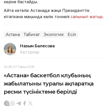
көріне бастайды.
Айта кетелік Астанада жаңа Президенттік
кітапхана маңында көлік тоннелі
салынып жатыр
.
Астана
Табиғат
Экология
Есіл
Назым Бөлесова
Авторлар
20:38, 07 Тамыз 2026
«Астана» баскетбол клубының
жабылатыны туралы ақпаратқа
ресми түсініктеме берілді