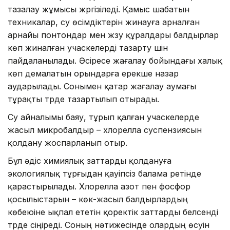
тазалау жұмысы жүргізіледі. Қамыс шабатын
техникалар, су өсімдіктерін жинауға арналған
арнайы понтондар мен жүзу құралдары балдырлар
көп жиналған учаскелерді тазарту үшін
пайдаланылады. Әсіресе жағалау бойындағы халық
көп демалатын орындарға ерекше назар
аударылады. Сонымен қатар жағалау аумағы
тұрақты түрде тазартылып отырады.
Су айналымы баяу, тұрып қалған учаскелерде
жасыл микробалдыр – хлорелла суспензиясын
қолдану жоспарланып отыр.
Бұл әдіс химиялық заттарды қолдануға
экологиялық тұрғыдан қауіпсіз балама ретінде
қарастырылады. Хлорелла азот пен фосфор
қосылыстарын – көк-жасыл балдырлардың
көбеюіне ықпал ететін қоректік заттарды белсенді
түрде сіңіреді. Соның нәтижесінде олардың өсуін