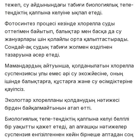
тежеп, су айдынындағы табиғи биологиялық тепе-
теңдіктің қалпына келуіне ықпал етеді.
Фотосинтез процесі кезінде хлорелла суды
оттегімен байытып, балықтар мен басқа да су
жануарлары үшін қолайлы орта қалыптастырады.
Сондай-ақ судың табиғи жолмен өздігінен
тазаруына әсер етеді.
Мамандардың айтуынша, қолданылатын хлорелла
суспензиясы улы емес әрі су экожүйесіне, оның
ішінде балықтарға, құстарға және су өсімдіктеріне
қауіпсіз.
Экологтар хлорелланы қолданудың нәтижесі
бірден байқалмайтынын атап өтті.
Биологиялық тепе-теңдіктің қалпына келуі белгілі
бір уақытты қажет етеді, ал алғашқы нәтижелер
суспензия енгізілгеннен кейін бірнеше аптадан соң