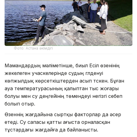
Фото: Астана әкімдігі
Мамандардың мәліметінше, биыл Есіл өзенінің
жекелеген учаскелерінде судың гүлденуі
көпжылдық көрсеткіштерден асып түскен. Бұған
ауа температурасының қалыптан тыс жоғары
болуы мен су деңгейінің төмендеуі негізгі себеп
болып отыр.
Өзеннің жағдайына сыртқы факторлар да әсер
етеді. Су сапасы қатты ағыста орналасқан
тұстардағы жағдайға да байланысты.