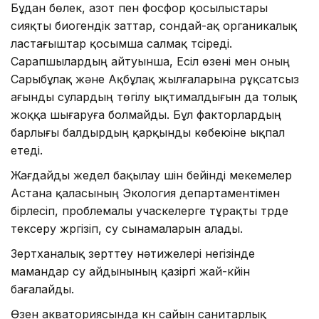
Бұдан бөлек, азот пен фосфор қосылыстары
сияқты биогендік заттар, сондай-ақ органикалық
ластағыштар қосымша салмақ түсіреді.
Сарапшылардың айтуынша, Есіл өзені мен оның
Сарыбұлақ және Ақбұлақ жылғаларына рұқсатсыз
ағынды сулардың төгілу ықтималдығын да толық
жоққа шығаруға болмайды. Бұл факторлардың
барлығы балдырдың қарқынды көбеюіне ықпал
етеді.
Жағдайды жедел бақылау үшін бейінді мекемелер
Астана қаласының Экология департаментімен
бірлесіп, проблемалы учаскелерге тұрақты түрде
тексеру жүргізіп, су сынамаларын алады.
Зертханалық зерттеу нәтижелері негізінде
мамандар су айдынының қазіргі жай-күйін
бағалайды.
Өзен акваториясында күн сайын санитарлық