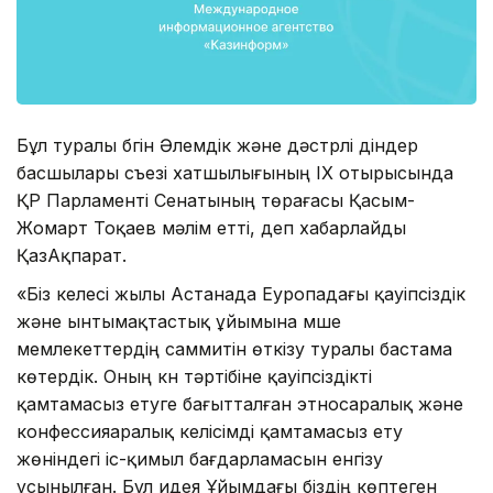
Бұл туралы бүгін Әлемдік және дәстүрлі діндер
басшылары съезі хатшылығының ІХ отырысында
ҚР Парламенті Сенатының төрағасы Қасым-
Жомарт Тоқаев мәлім етті, деп хабарлайды
ҚазАқпарат.
«Біз келесі жылы Астанада Еуропадағы қауіпсіздік
және ынтымақтастық ұйымына мүше
мемлекеттердің саммитін өткізу туралы бастама
көтердік. Оның күн тәртібіне қауіпсіздікті
қамтамасыз етуге бағытталған этносаралық және
конфессияаралық келісімді қамтамасыз ету
жөніндегі іс-қимыл бағдарламасын енгізу
ұсынылған. Бұл идея Ұйымдағы біздің көптеген