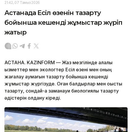
21:42, 07 Тамыз 2026
Астанада Есіл өзенін тазарту
бойынша кешенді жұмыстар жүріп
жатыр
АСТАНА. KAZINFORM — Жаз мезгілінде қалалық
қызметтер мен экологтер Есіл өзені мен оның
жағалау аумағын тазарту бойынша кешенді
жұмыстар жүргізуде. Оған балдырлар мен қоқысты
тазарту, сондай-ақ заманауи биологиялық тазарту
әдістерін қолдану кіреді.