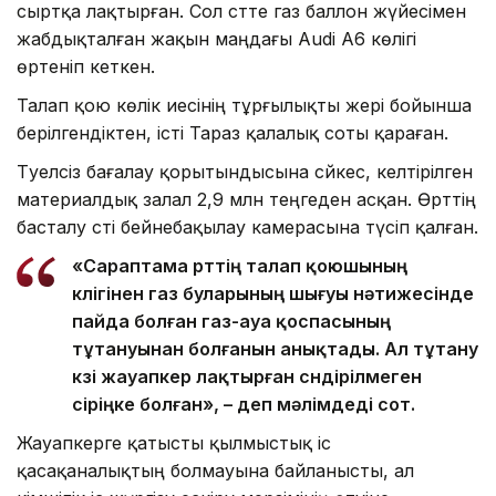
сыртқа лақтырған. Сол сәтте газ баллон жүйесімен
жабдықталған жақын маңдағы Audi A6 көлігі
өртеніп кеткен.
Талап қою көлік иесінің тұрғылықты жері бойынша
берілгендіктен, істі Тараз қалалық соты қараған.
Тәуелсіз бағалау қорытындысына сәйкес, келтірілген
материалдық залал 2,9 млн теңгеден асқан. Өрттің
басталу сәті бейнебақылау камерасына түсіп қалған.
«Сараптама өрттің талап қоюшының
көлігінен газ буларының шығуы нәтижесінде
пайда болған газ-ауа қоспасының
тұтануынан болғанын анықтады. Ал тұтану
көзі жауапкер лақтырған сөндірілмеген
сіріңке болған», – деп мәлімдеді сот.
Жауапкерге қатысты қылмыстық іс
қасақаналықтың болмауына байланысты, ал