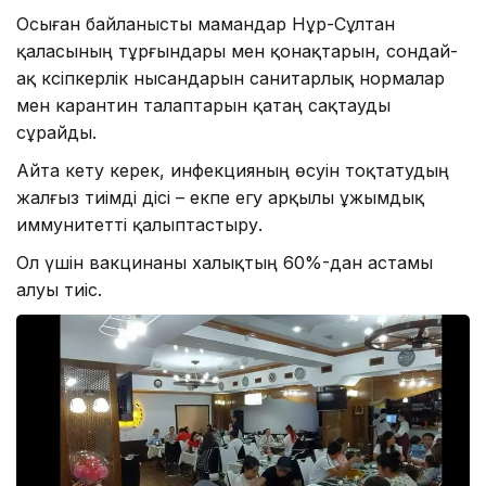
Осыған байланысты мамандар Нұр-Сұлтан
қаласының тұрғындары мен қонақтарын, сондай-
ақ кәсіпкерлік нысандарын санитарлық нормалар
мен карантин талаптарын қатаң сақтауды
сұрайды.
Айта кету керек, инфекцияның өсуін тоқтатудың
жалғыз тиімді әдісі – екпе егу арқылы ұжымдық
иммунитетті қалыптастыру.
Ол үшін вакцинаны халықтың 60%-дан астамы
алуы тиіс.