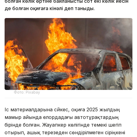
болған көлік өртіне байланысты сот екі көлік иесін
де болған оқиғаға кінәлі деп таныды.
Фото: Pixabay
Іс материалдарына сәйкес, оқиға 2025 жылдың
мамыр айында елордадағы автотұрақтардың
бірінде болған. Жауапкер көлігінде темекі шегіп
отырып, ашық терезеден сөндірілмеген сіріңкені