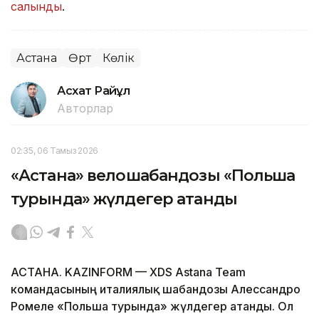
салынды
.
Астана
Өрт
Көлік
Асхат Райқұл
Авторлар
02:35, 06 Тамыз 2026
«Астана» велошабандозы «Польша
турында» жүлдегер атанды
АСТАНА. KAZINFORM — XDS Astana Team
командасының италиялық шабандозы Алессандро
Ромеле «Польша турында» жүлдегер атанды. Ол