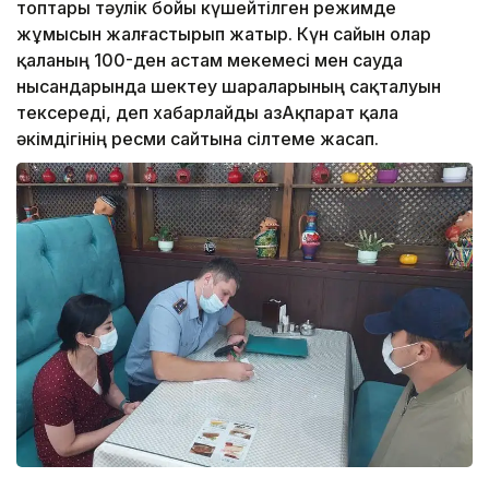
топтары тәулік бойы күшейтілген режимде
жұмысын жалғастырып жатыр. Күн сайын олар
қаланың 100-ден астам мекемесі мен сауда
нысандарында шектеу шараларының сақталуын
тексереді, деп хабарлайды ҚазАқпарат қала
әкімдігінің ресми сайтына сілтеме жасап.