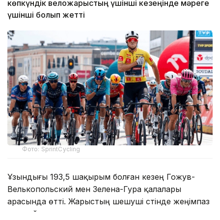
көпкүндік веложарыстың үшінші кезеңінде мәреге
үшінші болып жетті
Фото: SprintCycling
Ұзындығы 193,5 шақырым болған кезең Гожув-
Велькопольский мен Зелена-Гура қалалары
арасында өтті. Жарыстың шешуші сәтінде жеңімпаз
жаппай спринт арқылы анықталды.