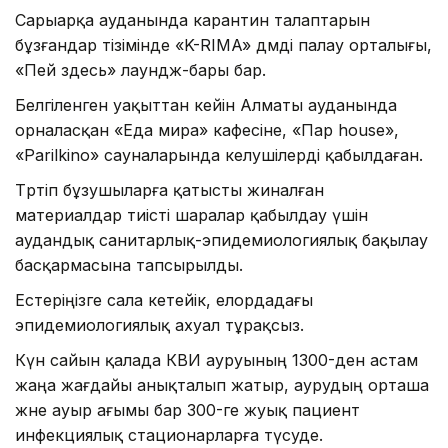
Сарыарқа ауданында карантин талаптарын
бұзғандар тізімінде «K-RIMA» дәмді палау орталығы,
«Пей здесь» лаундж-бары бар.
Белгіленген уақыттан кейін Алматы ауданында
орналасқан «Еда мира» кафесіне, «Пар house»,
«Parilkino» сауналарында келушілерді қабылдаған.
Тәртіп бұзушыларға қатысты жиналған
материалдар тиісті шаралар қабылдау үшін
аудандық санитарлық-эпидемиологиялық бақылау
басқармасына тапсырылды.
Естеріңізге сала кетейік, елордадағы
эпидемиологиялық ахуал тұрақсыз.
Күн сайын қалада КВИ ауруының 1300-ден астам
жаңа жағдайы анықталып жатыр, аурудың орташа
және ауыр ағымы бар 300-ге жуық пациент
инфекциялық стационарларға түсуде.