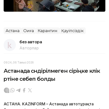
Астана
Оқиға
Карантин
Қауіпсіздік
без автора
Авторлар
09:24, 06 Тамыз 2026
Астанада сөндірілмеген сіріңке көлік
өртіне себеп болды
АСТАНА. KAZINFORM – Астанада автотұрақта