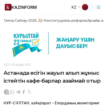
KAZINFORM
KZ
Сайлау-2026
Конституциялық реформа
Арнайы жо
Тренд:
15:21, 30 Шілде 2021
Астанада есігін жауып алып жұмыс
істейтін кафе-барлар азаймай отыр
НҰР-СҰЛТАН. ҚазАқпарат - Елорданың мониторинг