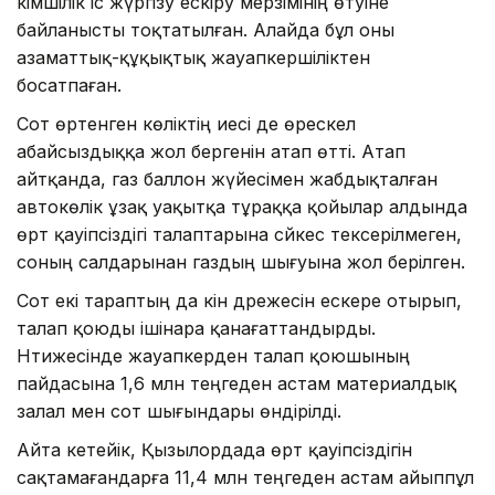
әкімшілік іс жүргізу ескіру мерзімінің өтуіне
байланысты тоқтатылған. Алайда бұл оны
азаматтық-құқықтық жауапкершіліктен
босатпаған.
Сот өртенген көліктің иесі де өрескел
абайсыздыққа жол бергенін атап өтті. Атап
айтқанда, газ баллон жүйесімен жабдықталған
автокөлік ұзақ уақытқа тұраққа қойылар алдында
өрт қауіпсіздігі талаптарына сәйкес тексерілмеген,
соның салдарынан газдың шығуына жол берілген.
Сот екі тараптың да кінә дәрежесін ескере отырып,
талап қоюды ішінара қанағаттандырды.
Нәтижесінде жауапкерден талап қоюшының
пайдасына 1,6 млн теңгеден астам материалдық
залал мен сот шығындары өндірілді.
Айта кетейік, Қызылордада өрт қауіпсіздігін
сақтамағандарға 11,4 млн теңгеден астам айыппұл