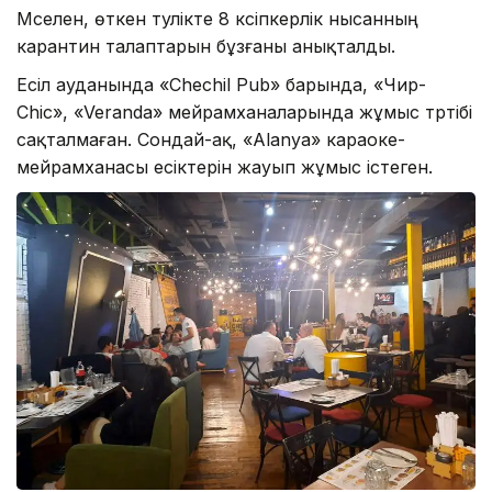
Мәселен, өткен тәулікте 8 кәсіпкерлік нысанның
карантин талаптарын бұзғаны анықталды.
Есіл ауданында «Chechil Pub» барында, «Чир-
Chic», «Veranda» мейрамханаларында жұмыс тәртібі
сақталмаған. Сондай-ақ, «Аlanya» караоке-
мейрамханасы есіктерін жауып жұмыс істеген.