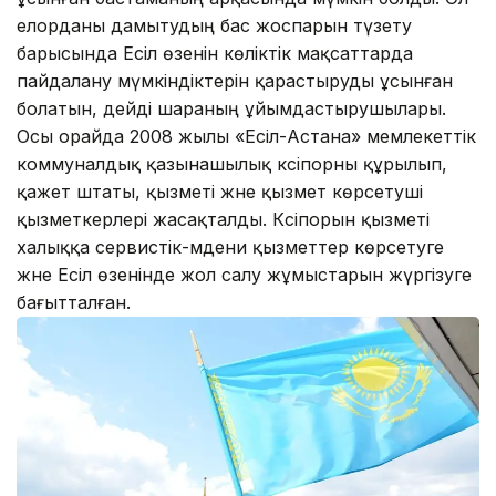
елорданы дамытудың бас жоспарын түзету
барысында Есіл өзенін көліктік мақсаттарда
пайдалану мүмкіндіктерін қарастыруды ұсынған
болатын, дейді шараның ұйымдастырушылары.
Осы орайда 2008 жылы «Есіл-Астана» мемлекеттік
коммуналдық қазынашылық кәсіпорны құрылып,
қажет штаты, қызметі және қызмет көрсетуші
қызметкерлері жасақталды. Кәсіпорын қызметі
халыққа сервистік-мәдени қызметтер көрсетуге
және Есіл өзенінде жол салу жұмыстарын жүргізуге
бағытталған.