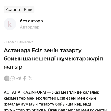
Астана
Көлік
без автора
Авторлар
21:42, 07 Тамыз 2026
Астанада Есіл өзенін тазарту
бойынша кешенді жұмыстар жүріп
жатыр
АСТАНА. KAZINFORM — Жаз мезгілінде қалалық
қызметтер мен экологтер Есіл өзені мен оның
жағалау аумағын тазарту бойынша кешенді
жұмыстар жүргізуде. Оған балдырлар мен қоқысты