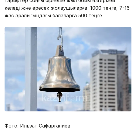
тарифтер соңғы бірнеше жыл бойы өзгермей
келеді және ересек жолаушыларға 1000 теңге, 7-16
жас аралығындағы балаларға 500 теңге.
Фото: Ильзат Сафаргалиев