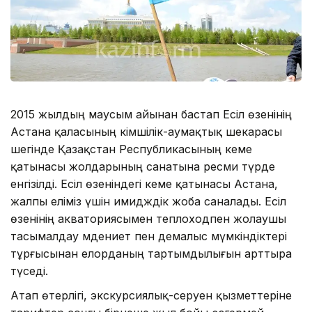
2015 жылдың маусым айынан бастап Есіл өзенінің
Астана қаласының әкімшілік-аумақтық шекарасы
шегінде Қазақстан Республикасының кеме
қатынасы жолдарының санатына ресми түрде
енгізілді. Есіл өзеніндегі кеме қатынасы Астана,
жалпы еліміз үшін имидждік жоба саналады. Есіл
өзенінің акваториясымен теплоходпен жолаушы
тасымалдау мәдениет пен демалыс мүмкіндіктері
тұрғысынан елорданың тартымдылығын арттыра
түседі.
Атап өтерлігі, экскурсиялық-серуен қызметтеріне