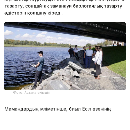
тазарту, сондай-ақ заманауи биологиялық тазарту
әдістерін қолдану кіреді.
Фото: Астана әкімдігі
Мамандардың мәліметінше, биыл Есіл өзенінің
жекелеген учаскелерінде судың гүлденуі
көпжылдық көрсеткіштерден асып түскен. Бұған