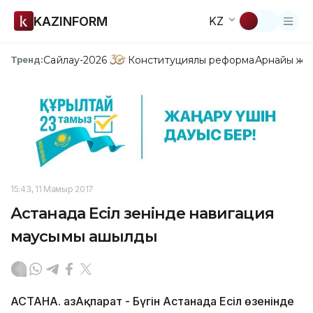
KAZINFORM
KZ
Сайлау-2026
Конституциялық реформа
Арнайы жо
Тренд:
15:43, 11 Мамыр 2017
Астанада Есіл өзенінде навигация
маусымы ашылды
АСТАНА. ҚазАқпарат - Бүгін Астанада Есіл өзенінде