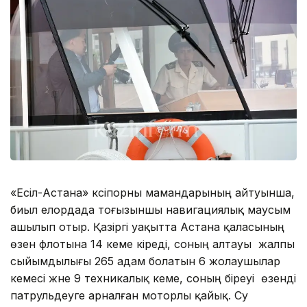
«Есіл-Астана» кәсіпорны мамандарының айтуынша,
биыл елордада тоғызыншы навигациялық маусым
ашылып отыр. Қазіргі уақытта Астана қаласының
өзен флотына 14 кеме кіреді, соның алтауы жалпы
сыйымдылығы 265 адам болатын 6 жолаушылар
кемесі және 9 техникалық кеме, соның біреуі өзенді
патрульдеуге арналған моторлы қайық. Су