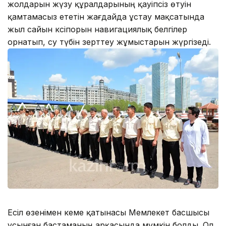
жолдарын жүзу құралдарының қауіпсіз өтуін
қамтамасыз ететін жағдайда ұстау мақсатында
жыл сайын кәсіпорын навигациялық белгілер
орнатып, су түбін зерттеу жұмыстарын жүргізеді.
Есіл өзенімен кеме қатынасы Мемлекет басшысы
ұсынған бастаманың арқасында мүмкін болды. Ол