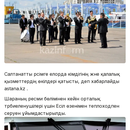
Салтанатты рәсімге елорда әкімдігінің және қалалық
қызметтердің өкілдері қатысты, деп хабарлайды
astana.kz .
Шараның ресми бөлімінен кейін орталық
тәрбиеленушілері үшін Есіл өзенімен теплоходпен
серуен ұйымдастырылды.