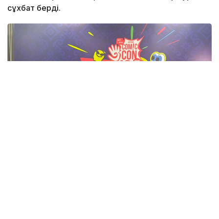
сұхбат берді.
Фото: Адия Абубакир/Kazinform
Comic Con Astana фестивалінде өткен баспасөз
мәслихатында актерден Қазақстанда тосын
көрінген немесе мәдени алшақтықтар туралы