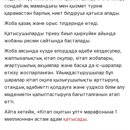
сондай-ақ мамандығы мен қызмет түріне
қарамастан барлық ниет білдіруші қатыса алады.
Жоба қазақ және орыс тілдерінде өтеді.
Қатысушыларды тіркеу биыл қыркүйек айында
жобаның ресми сайтында басталады.
Жоба аясында күзде елордада әдеби кездесулер,
жалпыхалықтық кітап оқулар, кітап жобалары,
ағартушылық акциялар және басқа да іс-шаралар
өткізу жоспарланған. Ұйымдастырушылар бұл
шаралар кітап оқуға қызығушылықты арттыруға,
отандық әдебиетті қолдауға және үздіксіз білім алу
мәдениетін қалыптастыруға бағытталғанын атап
өтті.
Айта кетейік, «Кітап оқитын ұлт» марафонына 1
миллионнан астам адам
қатысады
.