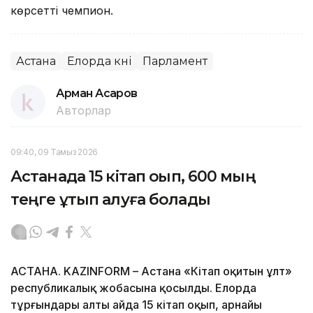
көрсетті чемпион.
Астана
Елорда күні
Парламент
Арман Асқаров
Авторлар
09:40, 09 Тамыз 2026
Астанада 15 кітап оқып, 600 мың
теңге ұтып алуға болады
АСТАНА. KAZINFORM – Астана «Кітап оқитын ұлт»
республикалық жобасына қосылды. Елорда
тұрғындары алты айда 15 кітап оқып, арнайы