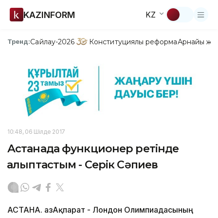
KAZINFORM
KZ
Сайлау-2026
Конституциялық реформа
Арнайы жо
Тренд:
10:48, 06 Шілде 2017
Астанада функционер ретінде
қалыптастым - Серік Сәпиев
АСТАНА. ҚазАқпарат - Лондон Олимпиадасының