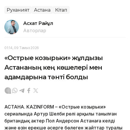
Руханият
Астана
Кітап
Асхат Райқұл
Авторлар
01:14, 09 Тамыз 2026
«Острые козырьки» жұлдызы
Астананың кең көшелері мен
адамдарына тәнті болды
АСТАНА. KAZINFORM – «Острые козырьки»
сериалында Артур Шелби рөлі арқылы танылған
британдық актер Пол Андерсон Астанаға келді
және өзін ерекше әсерге бөлеген жайттар туралы