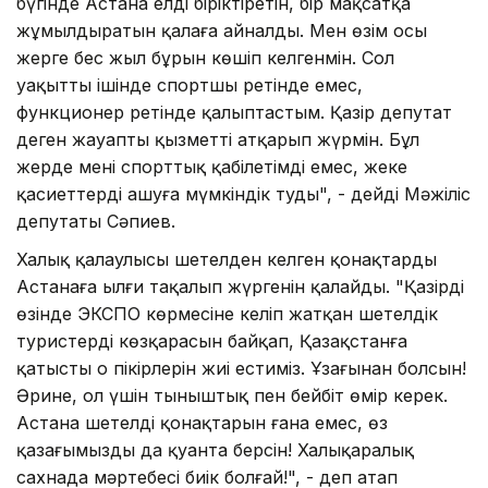
бүгінде Астана елді біріктіретін, бір мақсатқа
жұмылдыратын қалаға айналды. Мен өзім осы
жерге бес жыл бұрын көшіп келгенмін. Сол
уақыттың ішінде спортшы ретінде емес,
функционер ретінде қалыптастым. Қазір депутат
деген жауапты қызметті атқарып жүрмін. Бұл
жерде менің спорттық қабілетімді емес, жеке
қасиеттерді ашуға мүмкіндік туды", - дейді Мәжіліс
депутаты Сәпиев.
Халық қалаулысы шетелден келген қонақтардың
Астанаға ылғи таңқалып жүргенін қалайды. "Қазірдің
өзінде ЭКСПО көрмесіне келіп жатқан шетелдік
туристердің көзқарасын байқап, Қазақстанға
қатысты оң пікірлерін жиі естиміз. Ұзағынан болсын!
Әрине, ол үшін тыныштық пен бейбіт өмір керек.
Астана шетелдің қонақтарын ғана емес, өз
қазағымызды да қуанта берсін! Халықаралық
саxнада мәртебесі биік болғай!", - деп атап