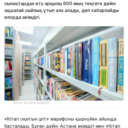
сынақтардан өту арқылы 600 мың теңгеге дейін
ақшалай сыйлық ұтып ала алады, деп хабарлайды
елорда әкімдігі.
Фото: Астана әкімдігі
«Кітап оқитын ұлт» марафоны қыркүйек айында
басталады. Бұған дейін Астана әкімдігі мен «Кітап