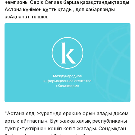
чемпионы Серік Сәпиев барша қазақстандықтарды
Астана күнімен құттықтады, деп xабарлайды
ҚазАқпарат тілшісі.
"Астана елдің жүрегінде ерекше орын алады десем
артық айтпаспын. Бұл жаққа xалық республиканың
түкпір-түкпірінен көшіп келіп жатады. Сондықтан