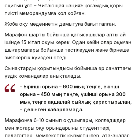
оқитын ұлт – Читающая нация» қоғамдық қоры
тиісті меморандумға қол қойған.
Жоба оқу мәдениетін дамытуға бағытталған.
Марафон шарты бойынша қатысушылар алты ай
ішінде 15 кітап оқуы керек. Одан кейін олар оқыған
шығармалары бойынша тестілеуден және бірнеше
зияткерлік куизден өтеді.
Сынақтардың қорытындысы бойынша әр санаттағы
үздік командалар анықталады.
– Бірінші орынға – 600 мың теңге, екінші
орынға – 450 мың теңге, үшінші орынға 300
мың теңге ақшалай сыйлық қарастырылған,
– делінген хабарламада.
Марафонға 6-10 сынып оқушылары, колледждер
мен жоғары оқу орындарының студенттері,
педагогтер, мемлекеттік қызметшілер, ата-аналар,