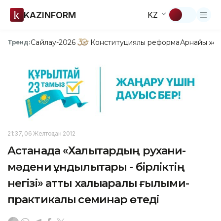
KAZINFORM
KZ
Сайлау-2026
Конституциялық реформа
Арнайы жо
Тренд:
21:37, 06 Желтоқсан 2012
Астанада «Халықтардың рухани-
мәдени құндылықтары - бірліктің
негізі» атты халықаралық ғылыми-
практикалық семинар өтеді