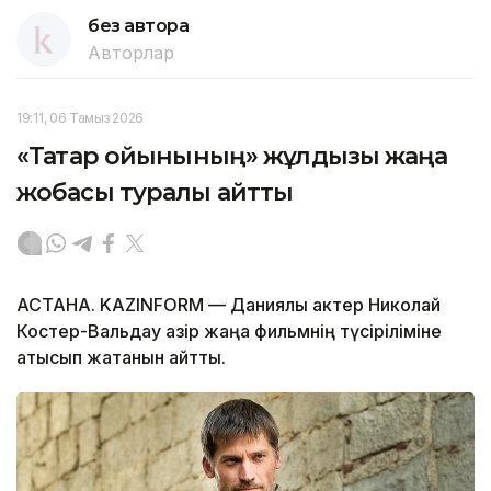
без автора
Авторлар
19:11, 06 Тамыз 2026
«Тақтар ойынының» жұлдызы жаңа
жобасы туралы айтты
АСТАНА. KAZINFORM — Даниялық актер Николай
Костер-Вальдау қазір жаңа фильмнің түсіріліміне
қатысып жатқанын айтты.