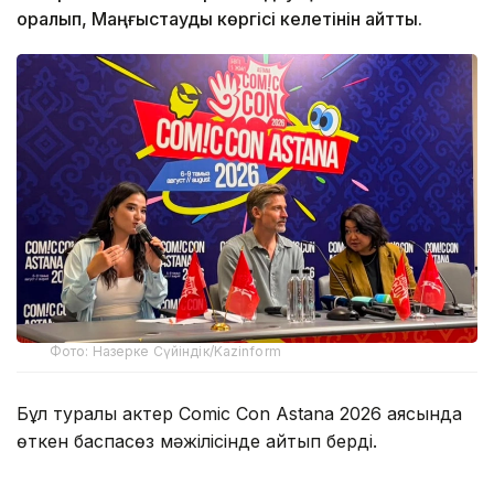
оралып, Маңғыстауды көргісі келетінін айтты.
Фото: Назерке Сүйіндік/Kazinform
Бұл туралы актер Comic Con Astana 2026 аясында
өткен баспасөз мәжілісінде айтып берді.
Оның сөзінше, Қазақстанда болған аз уақыттың