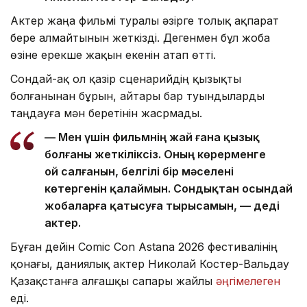
Актер жаңа фильмі туралы әзірге толық ақпарат
бере алмайтынын жеткізді. Дегенмен бұл жоба
өзіне ерекше жақын екенін атап өтті.
Сондай-ақ ол қазір сценарийдің қызықты
болғанынан бұрын, айтары бар туындыларды
таңдауға мән беретінін жасрмады.
— Мен үшін фильмнің жай ғана қызық
болғаны жеткіліксіз. Оның көрерменге
ой салғанын, белгілі бір мәселені
көтергенін қалаймын. Сондықтан осындай
жобаларға қатысуға тырысамын, — деді
актер.
Бұған дейін Comic Con Astana 2026 фестивалінің
қонағы, даниялық актер Николай Костер-Вальдау
Қазақстанға алғашқы сапары жайлы
әңгімелеген
еді.