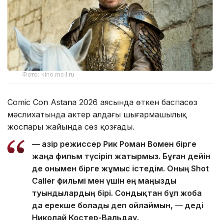
Фото: kino.mail.ru
Comic Con Astana 2026 аясында өткен баспасөз
мәслихатында актер алдағы шығармашылық
жоспары жайында сөз қозғады.
— Қазір режиссер Рик Роман Вомен бірге
жаңа фильм түсіріп жатырмыз. Бұған дейін
де онымен бірге жұмыс істедім. Оның Shot
Caller фильмі мен үшін ең маңызды
туындылардың бірі. Сондықтан бұл жоба
да ерекше болады деп ойлаймын, — деді
Николай Костер-Вальдау.