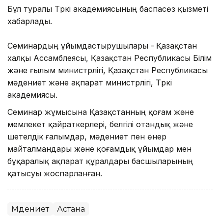
Бұл туралы Түркі академиясының баспасөз қызметі
хабарлады.
Семинардың ұйымдастырушылары -
Қазақстан
халқы Ассамблеясы, Қазақстан Республикасы Білім
және ғылым министрлігі, Қазақстан Республикасы
мәдениет және ақпарат министрлігі, Түркі
академиясы.
Семинар жұмысына Қазақстанның қоғам және
мемлекет қайраткерлері, белгілі отандық және
шетелдік ғалымдар, мәдениет пен өнер
майталмандары және қоғамдық ұйымдар мен
бұқаралық ақпарат құралдары басшыларының
қатысуы жоспарланған.
Мәдениет
Астана