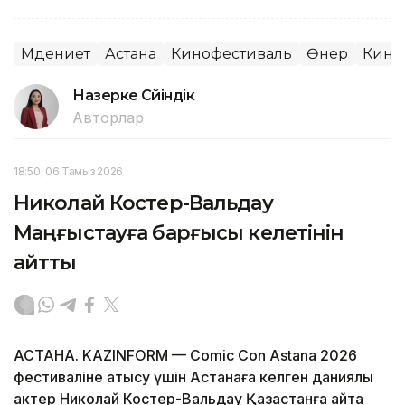
Мәдениет
Астана
Кинофестиваль
Өнер
Кино
Назерке Сүйіндік
Авторлар
18:50, 06 Тамыз 2026
Николай Костер-Вальдау
Маңғыстауға барғысы келетінін
айтты
АСТАНА. KAZINFORM — Comic Con Astana 2026
фестиваліне қатысу үшін Астанаға келген даниялық
актер Николай Костер-Вальдау Қазақстанға қайта