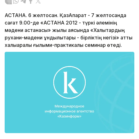
АСТАНА. 6 желтоқсан. ҚазАқпарат - 7 желтоқсанда
сағат 9.00-де «АСТАНА 2012 - түркі әлемінің
мәдени астанасы» жылы аясында «Халықтардың
рухани-мәдени құндылықтары - бірліктің негізі» атты
халықаралық ғылыми-практикалық семинар өтеді.