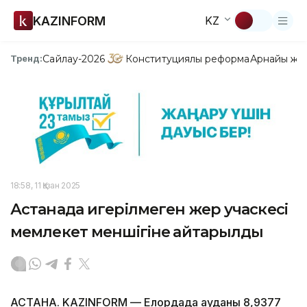
KAZINFORM
KZ
Сайлау-2026
Конституциялық реформа
Арнайы жо
Тренд:
18:58, 11 Қазан 2025
Астанада игерілмеген жер учаскесі
мемлекет меншігіне қайтарылды
АСТАНА. KAZINFORM — Елордада ауданы 8,9377