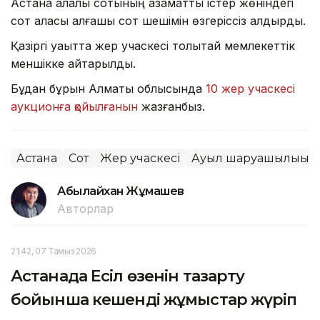
Астана қалалық сотының азаматтық істер жөніндегі
сот алқасы алғашқы сот шешімін өзгеріссіз қалдырды.
Қазіргі уақытта жер учаскесі толықтай мемлекеттік
меншікке қайтарылды.
Бұдан бұрын Алматы облысында
10 жер учаскесі
аукционға қойылғанын
жазғанбыз.
Астана
Сот
Жер учаскесі
Ауыл шаруашылығы
Абылайхан Жұмашев
Авторлар
21:42, 07 Тамыз 2026
Астанада Есіл өзенін тазарту
бойынша кешенді жұмыстар жүріп