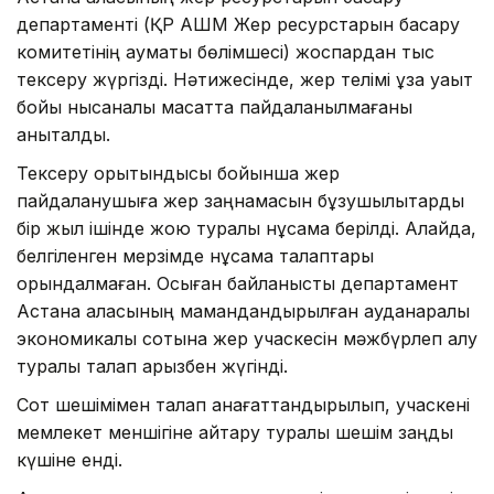
департаменті (ҚР АШМ Жер ресурстарын басқару
комитетінің аумақтық бөлімшесі) жоспардан тыс
тексеру жүргізді. Нәтижесінде, жер телімі ұзақ уақыт
бойы нысаналы мақсатта пайдаланылмағаны
анықталды.
Тексеру қорытындысы бойынша жер
пайдаланушыға жер заңнамасын бұзушылықтарды
бір жыл ішінде жою туралы нұсқама берілді. Алайда,
белгіленген мерзімде нұсқама талаптары
орындалмаған. Осыған байланысты департамент
Астана қаласының мамандандырылған ауданаралық
экономикалық сотына жер учаскесін мәжбүрлеп алу
туралы талап арызбен жүгінді.
Сот шешімімен талап қанағаттандырылып, учаскені
мемлекет меншігіне қайтару туралы шешім заңды
күшіне енді.