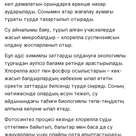
көп демалатын орындарға ерекше назар
аударылады. Сонымен қатар жағалау аумағы
тұрақты түрде тазартылып отырады.
Су айналымы баяу, тұрып қалған учаскелерде
жасыл микробалдыр – хлорелла суспензиясын
қолдану жоспарланып отыр.
Бұл әдіс химиялық заттарды қолдануға экологиялық
тұрғыдан қауіпсіз балама ретінде қарастырылады.
Хлорелла азот пен фосфор қосылыстарын – көк-
жасыл балдырлардың көбеюіне ықпал ететін
қоректік заттарды белсенді түрде сіңіреді. Соның
нәтижесінде олардың өсуін тежеп, су
айдынындағы табиғи биологиялық тепе-теңдіктің
қалпына келуіне ықпал етеді.
Фотосинтез процесі кезінде хлорелла суды
оттегімен байытып, балықтар мен басқа да су
жануарлары үшін қолайлы орта қалыптастырады.