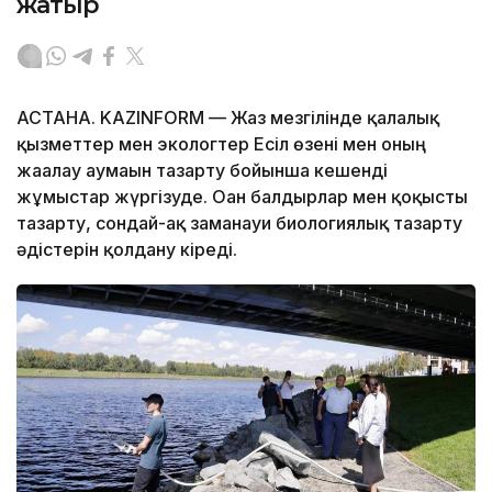
жатыр
АСТАНА. KAZINFORM — Жаз мезгілінде қалалық
қызметтер мен экологтер Есіл өзені мен оның
жағалау аумағын тазарту бойынша кешенді
жұмыстар жүргізуде. Оған балдырлар мен қоқысты
тазарту, сондай-ақ заманауи биологиялық тазарту
әдістерін қолдану кіреді.