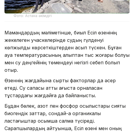
Фото: Астана әкімдігі
Мамандардың мәліметінше, биыл Есіл өзенінің
жекелеген учаскелерінде судың гүлденуі
көпжылдық көрсеткіштерден асып түскен. Бұған
ауа температурасының қалыптан тыс жоғары болуы
мен су деңгейінің төмендеуі негізгі себеп болып
отыр.
Өзеннің жағдайына сыртқы факторлар да әсер
етеді. Су сапасы қатты ағыста орналасқан
тұстардағы жағдайға да байланысты.
Бұдан бөлек, азот пен фосфор қосылыстары сияқты
биогендік заттар, сондай-ақ органикалық
ластағыштар қосымша салмақ түсіреді.
Сарапшылардың айтуынша, Есіл өзені мен оның