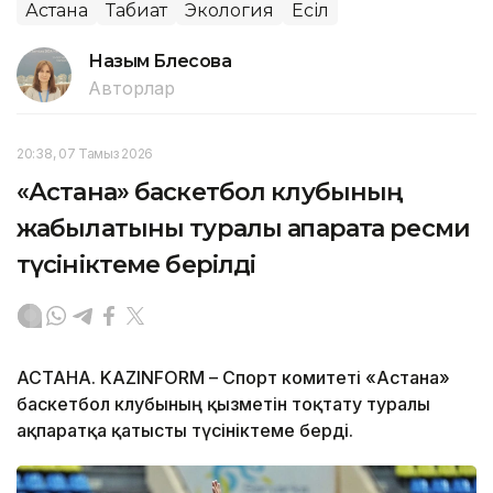
Астана
Табиғат
Экология
Есіл
Назым Бөлесова
Авторлар
20:38, 07 Тамыз 2026
«Астана» баскетбол клубының
жабылатыны туралы ақпаратқа ресми
түсініктеме берілді
АСТАНА. KAZINFORM – Спорт комитеті «Астана»
баскетбол клубының қызметін тоқтату туралы
ақпаратқа қатысты түсініктеме берді.