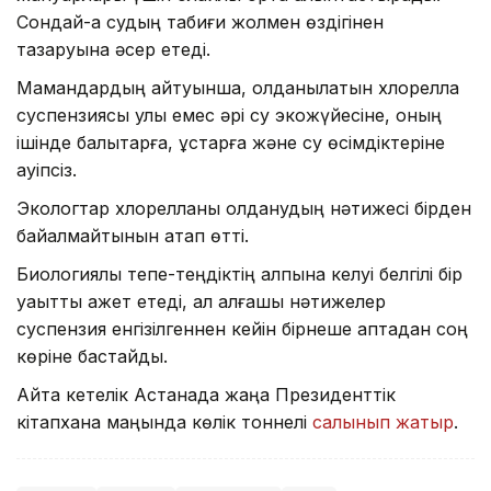
Сондай-ақ судың табиғи жолмен өздігінен
тазаруына әсер етеді.
Мамандардың айтуынша, қолданылатын хлорелла
суспензиясы улы емес әрі су экожүйесіне, оның
ішінде балықтарға, құстарға және су өсімдіктеріне
қауіпсіз.
Экологтар хлорелланы қолданудың нәтижесі бірден
байқалмайтынын атап өтті.
Биологиялық тепе-теңдіктің қалпына келуі белгілі бір
уақытты қажет етеді, ал алғашқы нәтижелер
суспензия енгізілгеннен кейін бірнеше аптадан соң
көріне бастайды.
Айта кетелік Астанада жаңа Президенттік
кітапхана маңында көлік тоннелі
салынып жатыр
.