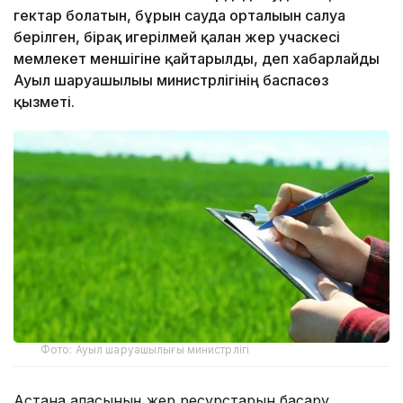
гектар болатын, бұрын сауда орталығын салуға
берілген, бірақ игерілмей қалған жер учаскесі
мемлекет меншігіне қайтарылды, деп хабарлайды
Ауыл шаруашылығы министрлігінің баспасөз
қызметі.
Фото: Ауыл шаруашылығы министрлігі
Астана қаласының жер ресурстарын басқару