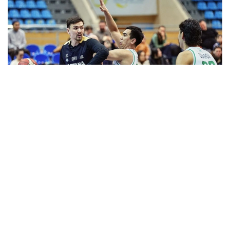
Фото: astanabasket.kz
Спорт және дене шынықтыру істері комитетінің
төрағасы Руслан Есеналиннің мәліметінше соңғы
жылдары клубтың халықаралық аренадағы
нәтижелері алға қойған міндеттері мен күткен
нәтижелерге сәйкес келмеді.
— ВТБ Бірыңғай лигасының өткен маусымының