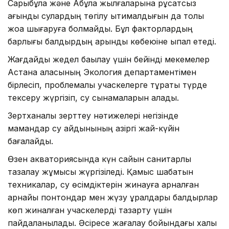
Сарыбұлақ және Ақбұлақ жылғаларына рұқсатсыз
ағынды сулардың төгілу ықтималдығын да толық
жоққа шығаруға болмайды. Бұл факторлардың
барлығы балдырдың қарқынды көбеюіне ықпал етеді.
Жағдайды жедел бақылау үшін бейінді мекемелер
Астана қаласының Экология департаментімен
бірлесіп, проблемалы учаскелерге тұрақты түрде
тексеру жүргізіп, су сынамаларын алады.
Зертханалық зерттеу нәтижелері негізінде
мамандар су айдынының қазіргі жай-күйін
бағалайды.
Өзен акваториясында күн сайын санитарлық
тазалау жұмысы жүргізіледі. Қамыс шабатын
техникалар, су өсімдіктерін жинауға арналған
арнайы понтондар мен жүзу құралдары балдырлар
көп жиналған учаскелерді тазарту үшін
пайдаланылады. Әсіресе жағалау бойындағы халық