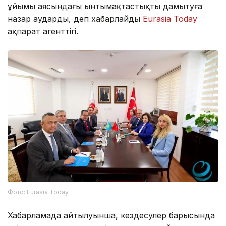
ұйымы аясындағы ынтымақтастықты дамытуға
назар аударды, деп хабарлайды
Eurasia Today
ақпарат агенттігі.
Фото: Eurasia Today
Хабарламада айтылуынша, кездесулер барысында