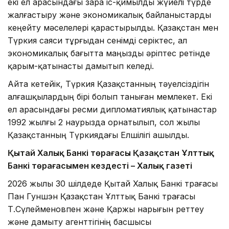
екі ел арасындағы өзара іс-қимылды жүйелі түрде
жалғастыру және экономикалық байланыстарды
кеңейту мәселелері қарастырылды. Қазақстан мен
Түркия саяси тұрғыдан сенімді серіктес, ал
экономикалық бағытта маңызды әріптес ретінде
қарым-қатынасты дамытып келеді.
Айта кетейік, Түркия Қазақстанның тәуелсіздігін
алғашқылардың бірі болып таныған мемлекет. Екі
ел арасындағы ресми дипломатиялық қатынастар
1992 жылғы 2 наурызда орнатылып, сол жылы
Қазақстанның Түркиядағы Елшілігі ашылды.
Қытай Халық Банкі төрағасы Қазақстан Ұлттық
Банкі төрағасымен кездесті – Халық газеті
2026 жылы 30 шілдеде Қытай Халық Банкі төрағасы
Пан Гуншэн Қазақстан Ұлттық Банкі төрағасы
Т.Сүлейменовпен және Қаржы нарығын реттеу
және дамыту агенттігінің басшысы