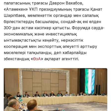
палатасының төрағасы Даврон Вахабов,
«Атамекен» ҰКП президиумының төрағасы Қанат
Шәріпбаев, мемлекеттік органдар мен салалық
бірлестіктердің басшылары, сондай-ақ екі елден
300-ден астам кәсіпкер қатысты. Форумда сауда-
экономикалық және инвестициялық
ынтымақтастықты кеңейту, өнеркәсіптік
кооперация мен экспорттық әлеуетті арттыру
мәселелері талқыланды, деп хабарлайды
өзбекстандық «
ӨзА
» ақпарат агенттігі.