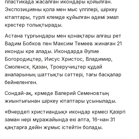
пластикада жасалған икондары қойылған.
Экспозицияны қола мен мыс үлгілері, шіркеу
кітаптары, түрлі көлемде құйылған әдемі эмал
крестер толықтырады.
Астана тұрғындары мен қонақтары алғаш рет
Вадим Бобков пен Максим Темеев жинаған 21
иконды көре алады. Икондарда Әулие
Богородицтер, Иисус Христос, Владимир,
Смоленск, Қазан, Троеручицтер құдай
аналарының шаттықты сәттері, тағы басқалар
бейнеленген.
Сондай-ақ, көрмеде Валерий Семеновтың
жиынтығынан шіркеу кітаптары ұсынылады.
«Өнердегі христиандық» икондар көрмесі Қазіргі
заман өнері мұражайында екі апта, 16-нан 31
қаңтарға дейін жұмыс істейтін болады.