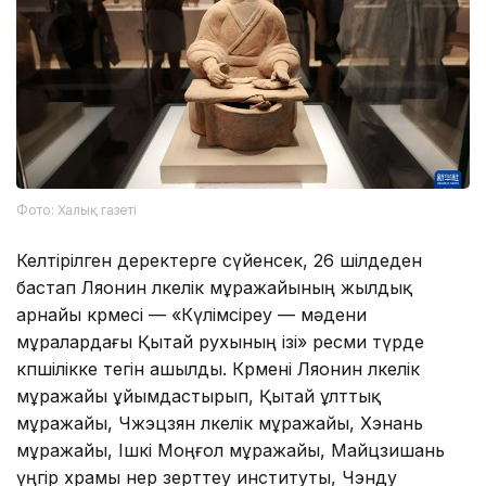
Фото: Халық газеті
Келтірілген деректерге сүйенсек, 26 шілдеден
бастап Ляонин өлкелік мұражайының жылдық
арнайы көрмесі — «Күлімсіреу — мәдени
мұралардағы Қытай рухының ізі» ресми түрде
көпшілікке тегін ашылды. Көрмені Ляонин өлкелік
мұражайы ұйымдастырып, Қытай ұлттық
мұражайы, Чжэцзян өлкелік мұражайы, Хэнань
мұражайы, Ішкі Моңғол мұражайы, Майцзишань
үңгір храмы өнер зерттеу институты, Чэнду