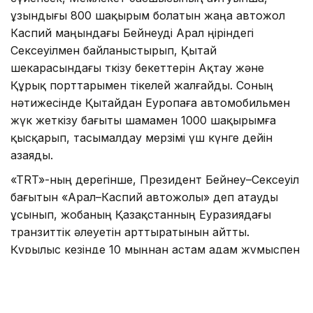
ұзындығы 800 шақырым болатын жаңа автожол
Каспий маңындағы Бейнеуді Арал өңіріндегі
Сексеуілмен байланыстырып, Қытай
шекарасындағы өткізу бекеттерін Ақтау және
Құрық порттарымен тікелей жалғайды. Соның
нәтижесінде Қытайдан Еуропаға автомобильмен
жүк жеткізу бағыты шамамен 1000 шақырымға
қысқарып, тасымалдау мерзімі үш күнге дейін
азаяды.
«TRT»-ның дерегінше, Президент Бейнеу–Сексеуіл
бағытын «Арал–Каспий автожолы» деп атауды
ұсынып, жобаның Қазақстанның Еуразиядағы
транзиттік әлеуетін арттыратынын айтты.
Құрылыс кезінде 10 мыңнан астам адам жұмыспен
қамтылып, жол пайдалануға берілгеннен кейін
жылдық жүк тасымалы көлемі 13,2 млн тоннаға
дейін өседі. Жобаны 2029 жылдан кешіктірмей