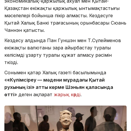
экономикалық-қаржылық ахуал мен Қытай-
Қазақстан екіжақты қаржылық ынтымақтастығы
мәселелері бойынша пікір алмасты. Кездесуге
Қытай Халық Банкі төрағасының орынбасары Сюань
Чаннэн қатысты.
Кездесу алдында Пан Гуншэн мен Т.Сүлейменов
екіжақты валютаны өзара айырбастау туралы
келісімді ұзарту туралы құжат алмасу рәсімін
өткізді.
Сонымен қатар Халық газеті басылымында
«
«Күлімсіреу — мәдени мұрадағы Қытай
рухының ізі» атты көрме Шэньян қаласында
өтті
» деген ақпарат
жарық көрді
.