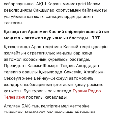
хабарлауынша, АҚШ Қаржы министрлігі Ислам
революциясы Сақшылар корпусымен байланысты
үш ұйымға қатысты санкцияларды да алып
тастаған.
Қазақстан Арал мен Каспий өңірлерін жалғайтын
маңызды автожол құрылысын бастады – TRT
Қазақстанда Арал теңізі мен Каспий теңізі өңірлерін
жалғайтын стратегиялық маңызы бар жаңа
автожол жобасының құрылысы басталды.
Президент Қасым-Жомарт Тоқаев Ақордадан
телекөпір арқылы Қызылорда–Сексеуіл, Ұлғайсын–
Сексеуіл және Бейнеу–Сексеуіл автомобиль
жолдары жобаларының іргетасын қалау рәсіміне
қатысты. Бұл туралы осы аптада
Түркия Радио
Телевизия
порталы хабарлады.
Аталған БАҚ-тың келтірген мәліметтеріне
сүйенсек, Мемлекет басшысының айтуынша,