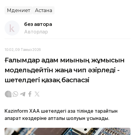
Мәдениет
Астана
без автора
Авторлар
10:02, 09 Тамыз 2026
Ғалымдар адам миының жұмысын
модельдейтін жаңа чип әзірледі -
шетелдегі қазақ баспасөзі
Kazinform ХАА шетелдегі қазақ тілінде тарайтын
ақпарат көздеріне апталық шолуын ұсынады.