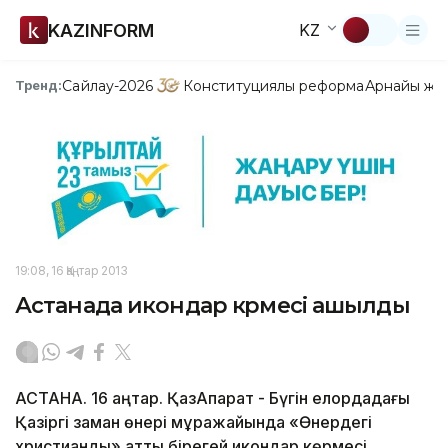
KAZINFORM
KZ
Сайлау-2026
Конституциялық реформа
Арнайы жо
Тренд:
19:08, 16 Қаңтар 2013
Астанада икондар көрмесі ашылды
АСТАНА. 16 қаңтар. ҚазАқпарат - Бүгін елордадағы
Қазіргі заман өнері мұражайында «Өнердегі
христиандық» атты бірегей икондар көрмесі