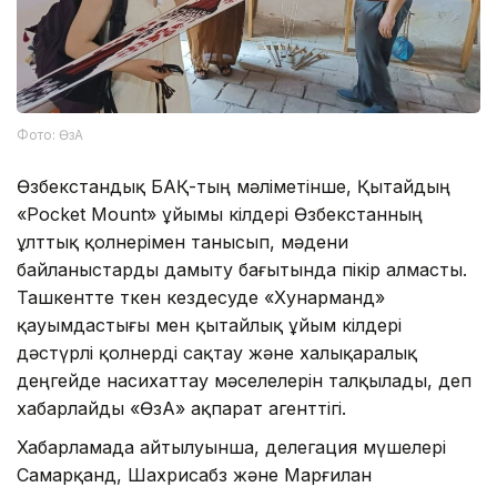
Фото: ӨзА
Өзбекстандық БАҚ-тың мәліметінше, Қытайдың
«Pocket Mount» ұйымы өкілдері Өзбекстанның
ұлттық қолөнерімен танысып, мәдени
байланыстарды дамыту бағытында пікір алмасты.
Ташкентте өткен кездесуде «Хунарманд»
қауымдастығы мен қытайлық ұйым өкілдері
дәстүрлі қолөнерді сақтау және халықаралық
деңгейде насихаттау мәселелерін талқылады, деп
хабарлайды «ӨзА» ақпарат агенттігі.
Хабарламада айтылуынша, делегация мүшелері
Самарқанд, Шахрисабз және Марғилан