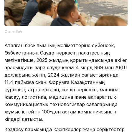
Фото: ӨзА
Аталған басылымның мәліметтеріне сүйенсек,
Өзбекстанның Сауда-өнеркәсіп палатасының
мәліметінше, 2025 жылдың қорытындысында екі ел
арасындағы өзара сауда көлемі 4 млрд 969 млн АҚШ
долларына жетіп, 2024 жылмен салыстырғанда
11,4 пайызға өскен. Форумға Қазақстанның
құрылыс, агроөнеркәсіп, жеңіл өнеркәсіп, машина
жасау, логистика, медицина және ақпараттық-
коммуникациялық технологиялар салаларында
жұмыс істейтін 100-ден астам компаниясының
өкілдері қатысты.
Кездесу барысында кәсіпкерлер жаңа серіктестер