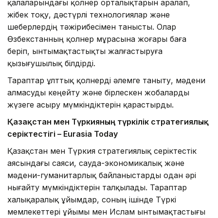
қалаларындағы қолөнер орталықтарын аралап,
жібек тоқу, дәстүрлі технологиялар және
шеберлердің тәжірибесімен танысты. Олар
Өзбекстанның қолөнер мұрасына жоғары баға
беріп, ынтымақтастықты жалғастыруға
қызығушылық білдірді.
Тараптар ұлттық қолөнерді әлемге таныту, мәдени
алмасуды кеңейту және бірлескен жобаларды
жүзеге асыру мүмкіндіктерін қарастырды.
Қазақстан мен Түркияның түркілік стратегиялық
серіктестігі – Eurasia Today
Қазақстан мен Түркия стратегиялық серіктестік
аясындағы саяси, сауда-экономикалық және
мәдени-гуманитарлық байланыстарды одан әрі
нығайту мүмкіндіктерін талқылады. Тараптар
халықаралық ұйымдар, соның ішінде Түркі
мемлекеттері ұйымы мен Ислам ынтымақтастығы