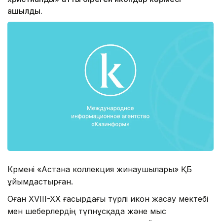
ашылды.
Көрмені «Астана коллекция жинаушылары» ҚБ
ұйымдастырған.
Оған XVIII-XX ғасырдағы түрлі икон жасау мектебі
мен шеберлердің түпнұсқада және мыс