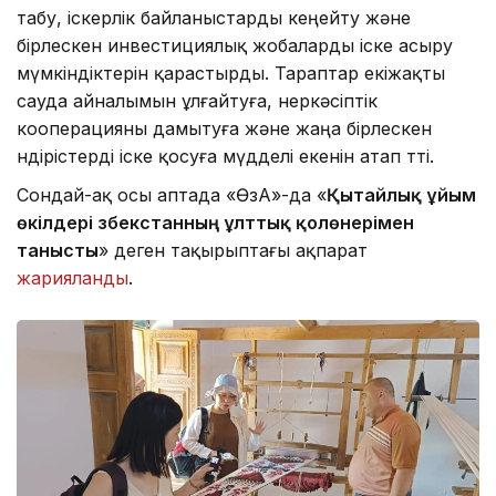
табу, іскерлік байланыстарды кеңейту және
бірлескен инвестициялық жобаларды іске асыру
мүмкіндіктерін қарастырды. Тараптар екіжақты
сауда айналымын ұлғайтуға, өнеркәсіптік
кооперацияны дамытуға және жаңа бірлескен
өндірістерді іске қосуға мүдделі екенін атап өтті.
Сондай-ақ осы аптада «ӨзА»-да «
Қытайлық ұйым
өкілдері Өзбекстанның ұлттық қолөнерімен
танысты
» деген тақырыптағы ақпарат
жарияланды
.