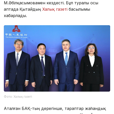
М.Әбілқасымовамен кездесті. Бұл туралы осы
аптада Қытайдың
Халық газеті
басылымы
хабарлады.
Фото: Халық газеті
Аталған БАҚ-тың дерегінше, тараптар жаһандық