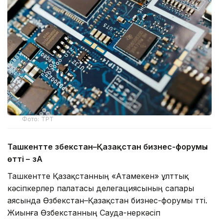
Фото: ТРТ
Ташкентте Өзбекстан–Қазақстан бизнес-форумы
өтті –
ӨзА
Ташкентте Қазақстанның «Атамекен» ұлттық
кәсіпкерлер палатасы делегациясының сапары
аясында Өзбекстан–Қазақстан бизнес-форумы өтті.
Жиынға Өзбекстанның Сауда-өнеркәсіп