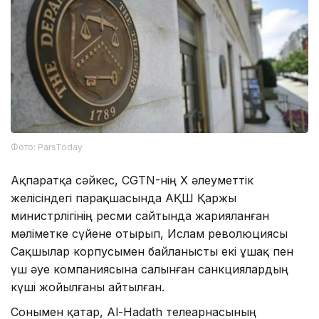
Фото: ParsToday
Ақпаратқа сәйкес, CGTN-нің X әлеуметтік
желісіндегі парақшасында АҚШ Қаржы
министрлігінің ресми сайтында жарияланған
мәліметке сүйене отырып, Ислам революциясы
Сақшылар корпусымен байланысты екі ұшақ пен
үш әуе компаниясына салынған санкциялардың
күші жойылғаны айтылған.
Сонымен қатар, Al-Hadath телеарнасының