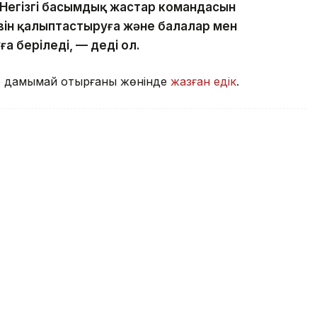
 Негізгі басымдық жастар командасын
він қалыптастыруға және балалар мен
а беріледі, — деді ол.
ге дамымай отырғаны жөнінде
жазған едік
.