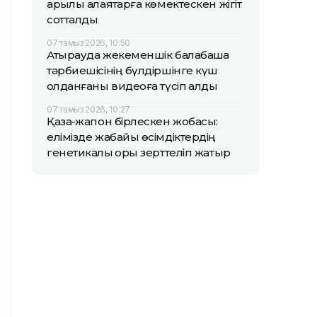
арқылы алаяқтарға көмектескен жігіт
сотталды
07 тамыз 2026, 10:50
Атырауда жекеменшік балабақша
тәрбиешісінің бүлдіршінге күш
қолданғаны видеоға түсіп қалды
07 тамыз 2026, 10:27
Қазақ-жапон бірлескен жобасы:
елімізде жабайы өсімдіктердің
генетикалық қоры зерттеліп жатыр