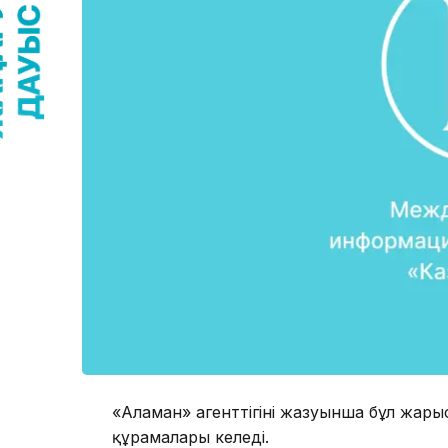
«Аламан» агенттігінің жазуынша бұл жары
құрамалары келеді.