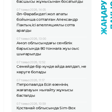
басшысы жұмысынан босатылды
07 тамыз 2026, 14:05
Әл-Фарабидегі жол апаты
бойынша сотталған Александр
Пактың ісі апелляциялық сотта
қаралды
07 тамыз 2026, 13:00
Ақмол облысындағы сенбілік
барысында 80 тоннаға жуық қоқыс
шығарылды
07 тамыз 2026, 12:52
Семейде бір күнде қайда аялдап, не
көруге болады
07 тамыз 2026, 11:17
Петропавлда Есіл өзенінің
жағалауын нығайту жұмысы
басталды
07 тамыз 2026, 10:59
Қостанай облысында Sim-Box