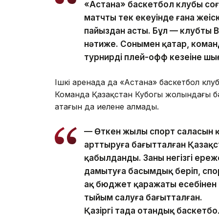
«Астана» баскетбол клубы соң
матчтың тек екеуінде ғана жеңіск
пайыздан асты. Бұл — клубтың В
нәтиже. Сонымен қатар, команд
турнирдің плей-офф кезеңіне ш
Ішкі аренада да «Астана» баскетбол клу
Команда Қазақстан Кубогы жолындағы бә
атағын да иелене алмады.
— Өткен жылы спорт саласын қ
арттыруға бағытталған Қазақс
қабылданды. Заңның негізгі ер
дамытуға басымдық беріп, спо
ақ бюджет қаражаты есебінен
тыйым салуға бағытталған.
Қазіргі таңда отандық баскетб