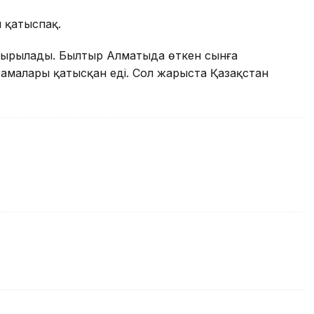
н қатыспақ.
тырылады. Былтыр Алматыда өткен сынға
рамалары қатысқан еді. Сол жарыста Қазақстан