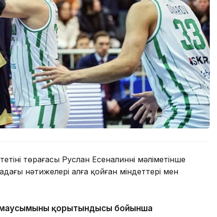
тінің төрағасы Руслан Есеналиннің мәліметінше
адағы нәтижелері алға қойған міндеттері мен
ен маусымының қорытындысы бойынша