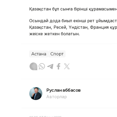
Қазақстан бұл сынға бірінші құрамасыме
Осындай дода биыл екінші рет ұйымдас
Қазақстан, Ресей, Үндістан, Франция құ
жеңіске жеткен болатын.
Астана
Спорт
Руслан Ғаббасов
Авторлар