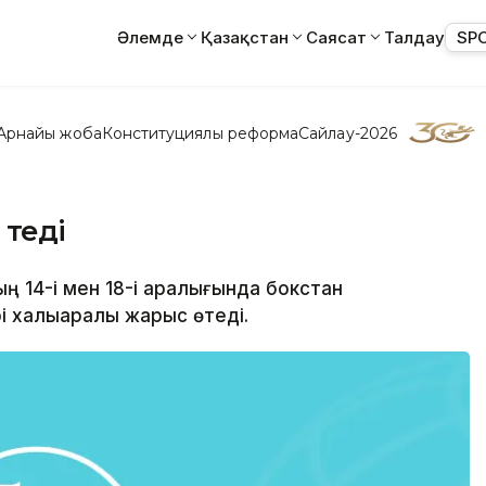
Әлемде
Қазақстан
Саясат
Талдау
SP
Арнайы жоба
Конституциялық реформа
Сайлау-2026
өтеді
ның 14-і мен 18-і аралығында бокстан
і халықаралық жарыс өтеді.