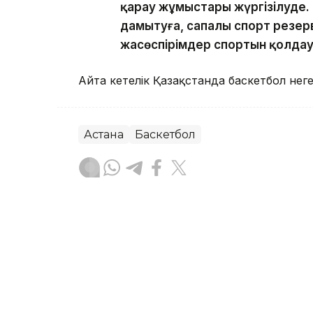
қарау жұмыстары жүргізілуде.
дамытуға, сапалы спорт резер
жасөспірімдер спортын қолдауғ
Айта кетелік Қазақстанда баскетбол не
Астана
Баскетбол
Назым Бөлесова
Авторлар
18:50, 07 Тамыз 2026