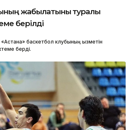
бының жабылатыны туралы
еме берілді
 «Астана» баскетбол клубының қызметін
іктеме берді.