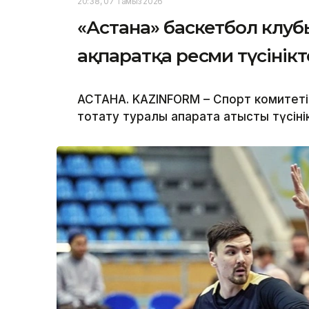
20:38, 07 Тамыз 2026
«Астана» баскетбол клу
ақпаратқа ресми түсінікт
АСТАНА. KAZINFORM – Спорт комитеті
тоқтату туралы ақпаратқа қатысты түсін