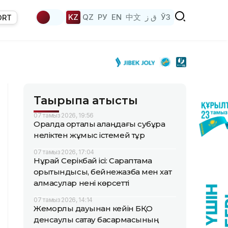
KZ
QZ
РУ
EN
中文
ق ز
ЎЗ
ORT
Тақырыпқа қатысты
07 тамыз 2026, 19:56
Оралда орталық алаңдағы субұрқақ
неліктен жұмыс істемей тұр
07 тамыз 2026, 17:04
Нұрай Серікбай ісі: Сараптама
қорытындысы, бейнежазба мен хат
алмасулар нені көрсетті
07 тамыз 2026, 14:14
Жемқорлық дауынан кейін БҚО
денсаулық сақтау басқармасының