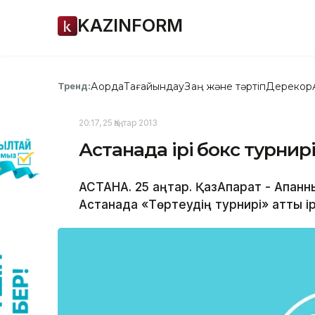
KAZINFORM
Ақорда
Тағайындау
Заң және тәртіп
Дерекқор
Тренд:
20:17, 25 Қаңтар 2013
Астанада ірі бокс турнирі 
АСТАНА. 25 қаңтар. ҚазАқпарат - Ақпан
Астанада «Төртеудің турнирі» атты ір