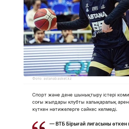
Фото: astanabasket.kz
Спорт және дене шынықтыру істері комите
соңғы жылдары клубтың халықаралық арен
күткен нәтижелерге сәйкес келмеді.
— ВТБ Бірыңғай лигасының өтк