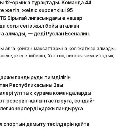
ғы 12-орынға тұрақтады. Команда 44
е жетіп, жеңіліс көрсеткіші 95
ТБ Бірыңғай лигасындағы ең нашар
а соңғы сегіз жыл бойы аталған
ыға алмады, — деді Руслан Есеналин.
бы алға қойған мақсаттарына қол жеткізе алмады.
секеде есе жіберіп, Ұлттық лиганың чемпиондық
аржыландырудың тиімділігін
тан Республикасының Заңы
ежелері ұлттық құрама командаларды
рт резервін қалыптастыруға, сондай-
 легионерлерді қаржыландыруға
ол спортын дамыту тәсілдерін қайта