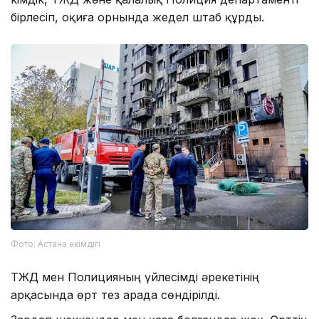
бірлесіп, оқиға орнында жедел штаб құрды.
Фото: Астана әкімдігі
ТЖД мен Полицияның үйлесімді әрекетінің
арқасында өрт тез арада сөндірілді.