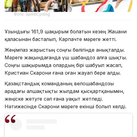
Фото: SprintCycling
Ұзындығы 161,9 шақырым болатын кезең Жаuани
қаласынан басталып, Карпачте мәреге жетті.
Жеңімпаз жарыстың соңғы бөлігінде анықталды.
Мәреге жақындағанда үш шабандоз алға шықты.
Соңғы шақырымда олардың бірі шабуыл жасап,
Кристиан Скарони ғана оған жауап бере алды.
Қазақстандық команданың велошабандозы
арадағы алшақтықты жылдам қысқартқанымен,
жеңіске жетуге сәл ғана уақыт жетпеді.
Нәтижесінде Скарони мәреге екінші болып келді.