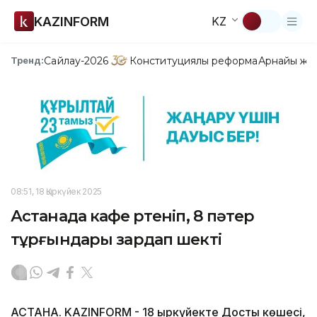
KAZINFORM
KZ
Сайлау-2026
Конституциялық реформа
Арнайы жо
Тренд:
08:51, 18 Қыркүйек 2025
Астанада кафе өртеніп, 8 пәтер
тұрғындары зардап шекті
АСТАНА. KAZINFORM - 18 қыркүйекте Достық көшесі,