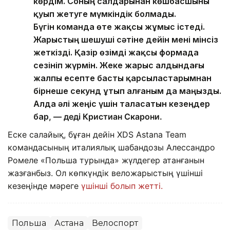
көрдім. Соның салдарынан көшбасшыны
қуып жетуге мүмкіндік болмады.
Бүгін команда өте жақсы жұмыс істеді.
Жарыстың шешуші сәтіне дейін мені мінсіз
жеткізді. Қазір өзімді жақсы формада
сезініп жүрмін. Жеке жарыс алдындағы
жалпы есепте басты қарсыластарымнан
бірнеше секунд ұтып алғаным да маңызды.
Алда әлі жеңіс үшін таласатын кезеңдер
бар
, — деді Кристиан Скарони.
Еске салайық, бұған дейін XDS Astana Team
командасының италиялық шабандозы Алессандро
Ромеле «Польша турында» жүлдегер атанғанын
жазғанбыз. Ол көпкүндік веложарыстың үшінші
кезеңінде мәреге
үшінші болып жетті.
Польша
Астана
Велоспорт