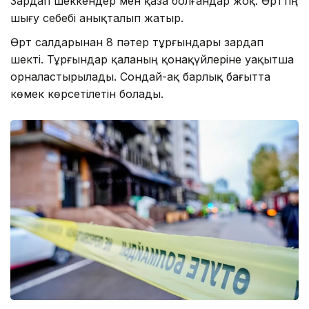
Зардап шеккендер мен қаза болғандар жоқ. Өрттің
шығу себебі анықталып жатыр.
Өрт салдарынан 8 пәтер тұрғындары зардап
шекті. Тұрғындар қаланың қонақүйлеріне уақытша
орналастырылады. Сондай-ақ барлық бағытта
көмек көрсетілетін болады.