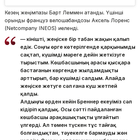
Кезең жеңімпазы Барт Леммен атанды. Үшінші
орынды француз велошабандозы Аксель Лоренс
(Netcompany INEOS) иеленді.
— Өкінішті, жеңіске бір табан жақын қалып
едік. Соңғы өрге көтерілгенде қарқынымды
сақтап, күшімді мәреге дейін жеткізуге
тырыстым. Көшбасшының арасы қысқара
бастағанын көргенде жылдамдықты
арттырып, бар күшімді салдым. Алайда
жеңіске жетуге сәл ғана күш жетпей
қалды.
Алдыңғы өрден кейін Бреннер екеуіміз сәл
кідіріп қалдық. Осы сәтті пайдаланған
көшбасшы арақашықтықты ұлғайтып
үлгерді. Ал төмен түскен тұс тайғақ
болғандықтан, тәуекелге бармауды жөн