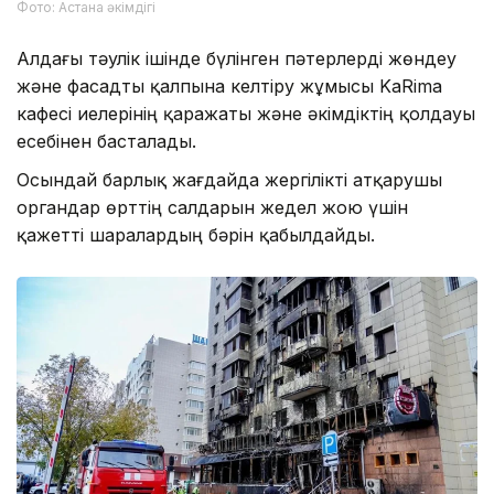
Фото: Астана әкімдігі
Алдағы тәулік ішінде бүлінген пәтерлерді жөндеу
және фасадты қалпына келтіру жұмысы KaRima
кафесі иелерінің қаражаты және әкімдіктің қолдауы
есебінен басталады.
Осындай барлық жағдайда жергілікті атқарушы
органдар өрттің салдарын жедел жою үшін
қажетті шаралардың бәрін қабылдайды.