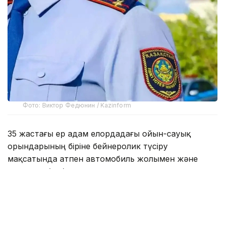
Фото: Виктор Федюнин / Kazinform
35 жастағы ер адам елордадағы ойын-сауық
орындарының біріне бейнеролик түсіру
мақсатында атпен автомобиль жолымен және
жаяу жүргіншілерге арналған тротуарлармен
жүріп, жаяу жүргіншілердің қозғалысына кедергі
келтірген.
Кейін «Бәйтерек» монументі маңына қарай бет