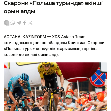
Скарони «Польша турында» екінші
орын алды
АСТАНА. KAZINFORM — XDS Astana Team
командасының велошабандозы Кристиан Скарони
«Польша туры» көпкүндік жарысының төртінші
кезеңінде екінші орын алды.