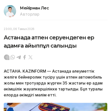
Мейірман Лес
Авторлар
23:00, 06 Тамыз 2026
Астанада атпен серуендеген ер
адамға айыппұл салынды
АСТАНА. KAZINFORM — Астанада әлеуметтік
желіге бейнеролик түсіру үшін атпен автомобиль
жолы мен тротуарда жүрген 35 жастағы ер адам
әкімшілік жауапкершілікке тартылды. Бұл туралы
елорда әкімдігі мәлім етті.