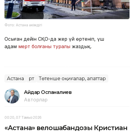
Фото: Астана әкімдігі
Осыған дейін СҚО-да жер үй өртеніп, үш
адам
мерт болғаны туралы
жаздық.
Астана
Өрт
Төтенше оқиғалар, апаттар
Айдар Оспаналиев
Авторлар
00:20, 07 Тамыз 2026
«Астана» велошабандозы Кристиан