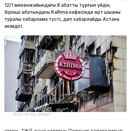
12/1 мекенжайындағы 8 қабатты тұрғын үйдің
бірінші қабатындағы KaRima кафесінде өрт шыққаны
туралы хабарлама түсті, деп хабарлайды Астана
әкімдігі.
Фото: Астана әкімдігі
Әкімдік, ТЖД және қалалық Полиция департаменті