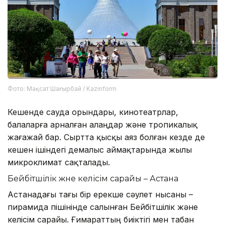
Фото: Мақсат Шағырбай / Kazinform
Кешенде сауда орындары, кинотеатрлар,
балаларға арналған алаңдар және тропикалық
жағажай бар. Сыртта қысқы аяз болған кезде де
кешен ішіндегі демалыс аймақтарында жылы
микроклимат сақталады.
Бейбітшілік және келісім сарайы – Астана
Астанадағы тағы бір ерекше сәулет нысаны –
пирамида пішінінде салынған Бейбітшілік және
келісім сарайы. Ғимараттың биіктігі мен табан