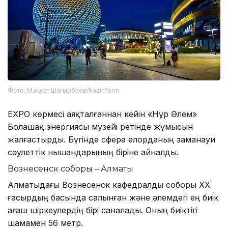
Фото: Мақсат Шағырбаев/Kazinform
EXPO көрмесі аяқталғаннан кейін «Нұр Әлем»
Болашақ энергиясы музейі ретінде жұмысын
жалғастырды. Бүгінде сфера елорданың заманауи
сәулеттік нышандарының біріне айналды.
Вознесенск соборы – Алматы
Алматыдағы Вознесенск кафедралды соборы ХХ
ғасырдың басында салынған және әлемдегі ең биік
ағаш шіркеулердің бірі саналады. Оның биіктігі
шамамен 56 метр.