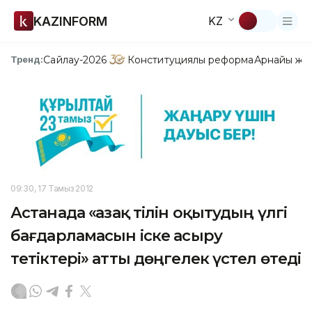
KAZINFORM
KZ
Сайлау-2026
Конституциялық реформа
Арнайы жо
Тренд:
09:30, 17 Тамыз 2012
Астанада «Қазақ тілін оқытудың үлгі
бағдарламасын іске асыру
тетіктері» атты дөңгелек үстел өтеді