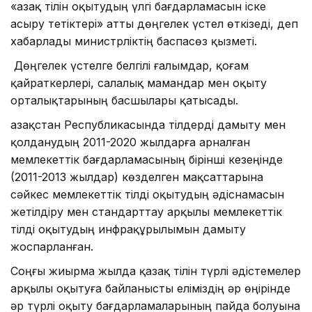
«Қазақ тілін оқытудың үлгі бағдарламасын іске
асыру тетіктері» атты дөңгелек үстел өткізеді, деп
хабарлады министрліктің баспасөз қызметі.
Дөңгелек үстелге белгілі ғалымдар, қоғам
қайраткерлері, салалық мамандар мен оқыту
орталықтарының басшылары қатысады.
Қазақстан Республикасында тілдерді дамыту мен
қолданудың 2011-2020 жылдарға арналған
мемлекеттік бағдарламасының бірінші кезеңінде
(2011-2013 жылдар) көзделген мақсаттарына
сәйкес мемлекеттік тілді оқытудың әдіснамасын
жетілдіру мен стандарттау арқылы мемлекеттік
тілді оқытудың инфрақұрылымын дамыту
жоспарланған.
Соңғы жиырма жылда қазақ тілін түрлі әдістемелер
арқылы оқытуға байланысты еліміздің әр өңірінде
әр түрлі оқыту бағдарламаларының пайда болуына