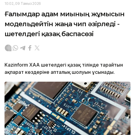
10:02, 09 Тамыз 2026
Ғалымдар адам миының жұмысын
модельдейтін жаңа чип әзірледі -
шетелдегі қазақ баспасөзі
Kazinform ХАА шетелдегі қазақ тілінде тарайтын
ақпарат көздеріне апталық шолуын ұсынады.