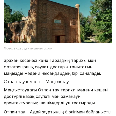
Фото: видеодан алынған скрин
Қарахан кесенесі көне Тараздың тарихы мен
ортағасырлық сәулет дәстүрін танытатын
маңызды мәдени нысандардың бірі саналады.
Отпан тау кешені – Маңғыстау
Маңғыстаудағы Отпан тау тарихи-мәдени кешені
дәстүрлі қазақ сәулеті мен заманауи
архитектуралық шешімдерді ұштастырады.
Отпан тау – Адай жұртының бірлігімен байланысты