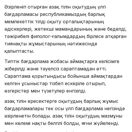
Әзірленіп отырған Қазақ тілін оқытудың үлгі
бағдарламасы республикамыздың барлық
мемлекеттік тілді оқыту орталықтарының
әдіскерлері, жетекші мамандарының және беделді,
тәжірибелі филолог-ғалымдардың бірлесе атқарған
тиянақты жұмыстарының нәтижесінде
қалыптасты.
Типтік бағдарлама жобасы аймақтарға келісімге
жіберілді және тәуелсіз сараптамадан өтті.
Сараптама қорытындысы бойынша аймақтардан
келген ұсыныстар тізбегі ескеріле отырып,
өзгерістер мен түзетулер енгізілді.
Қазақ тілін ересектерге оқытудың барлық жұмыс
бағдарламалары тек осы үлгі бағдарлама негізінде
әзірленетін болады. Қазақ тілін оқытудың мазмұны
мен көлемі нақты белгілі болды, яғни жүйеленді.