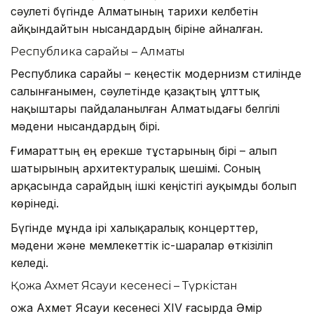
сәулеті бүгінде Алматының тарихи келбетін
айқындайтын нысандардың біріне айналған.
Республика сарайы – Алматы
Республика сарайы – кеңестік модернизм стилінде
салынғанымен, сәулетінде қазақтың ұлттық
нақыштары пайдаланылған Алматыдағы белгілі
мәдени нысандардың бірі.
Ғимараттың ең ерекше тұстарының бірі – алып
шатырының архитектуралық шешімі. Соның
арқасында сарайдың ішкі кеңістігі ауқымды болып
көрінеді.
Бүгінде мұнда ірі халықаралық концерттер,
мәдени және мемлекеттік іс-шаралар өткізіліп
келеді.
Қожа Ахмет Ясауи кесенесі – Түркістан
Қожа Ахмет Ясауи кесенесі XIV ғасырда Әмір