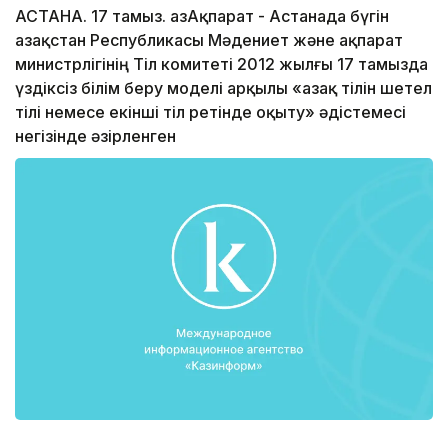
АСТАНА. 17 тамыз. ҚазАқпарат - Астанада бүгін
Қазақстан Республикасы Мәдениет және ақпарат
министрлігінің Тіл комитеті 2012 жылғы 17 тамызда
үздіксіз білім беру моделі арқылы «Қазақ тілін шетел
тілі немесе екінші тіл ретінде оқыту» әдістемесі
негізінде әзірленген