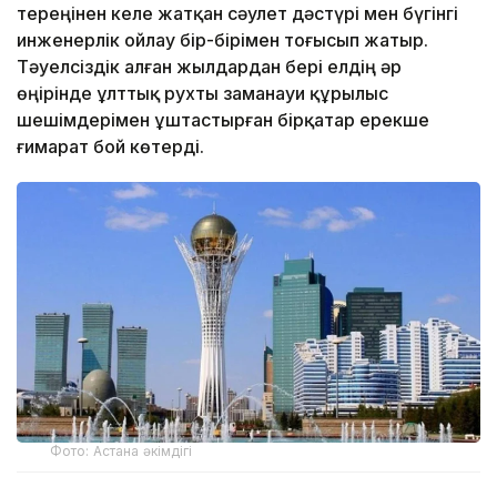
тереңінен келе жатқан сәулет дәстүрі мен бүгінгі
инженерлік ойлау бір-бірімен тоғысып жатыр.
Тәуелсіздік алған жылдардан бері елдің әр
өңірінде ұлттық рухты заманауи құрылыс
шешімдерімен ұштастырған бірқатар ерекше
ғимарат бой көтерді.
Фото: Астана әкімдігі