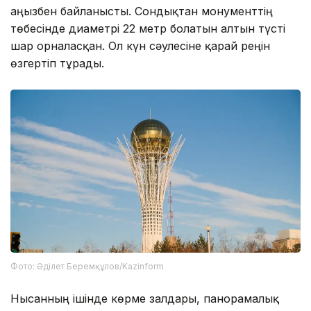
аңызбен байланысты. Сондықтан монументтің
төбесінде диаметрі 22 метр болатын алтын түсті
шар орналасқан. Ол күн сәулесіне қарай реңін
өзгертіп тұрады.
Фото: Әділет Беремқұлов/Kazinform
Нысанның ішінде көрме залдары, панорамалық