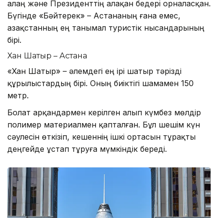
алаң және Президенттің алақан бедері орналасқан.
Бүгінде «Бәйтерек» – Астананың ғана емес,
Қазақстанның ең танымал туристік нысандарының
бірі.
Хан Шатыр – Астана
«Хан Шатыр» – әлемдегі ең ірі шатыр тәрізді
құрылыстардың бірі. Оның биіктігі шамамен 150
метр.
Болат арқандармен керілген алып күмбез мөлдір
полимер материалмен қапталған. Бұл шешім күн
сәулесін өткізіп, кешеннің ішкі ортасын тұрақты
деңгейде ұстап тұруға мүмкіндік береді.