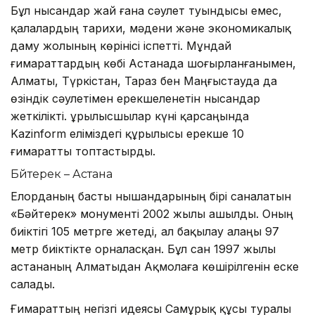
Бұл нысандар жай ғана сәулет туындысы емес,
қалалардың тарихи, мәдени және экономикалық
даму жолының көрінісі іспетті. Мұндай
ғимараттардың көбі Астанада шоғырланғанымен,
Алматы, Түркістан, Тараз бен Маңғыстауда да
өзіндік сәулетімен ерекшеленетін нысандар
жеткілікті. Құрылысшылар күні қарсаңында
Kazinform еліміздегі құрылысы ерекше 10
ғимаратты топтастырды.
Бәйтерек – Астана
Елорданың басты нышандарының бірі саналатын
«Бәйтерек» монументі 2002 жылы ашылды. Оның
биіктігі 105 метрге жетеді, ал бақылау алаңы 97
метр биіктікте орналасқан. Бұл сан 1997 жылы
астананың Алматыдан Ақмолаға көшірілгенін еске
салады.
Ғимараттың негізгі идеясы Самұрық құсы туралы