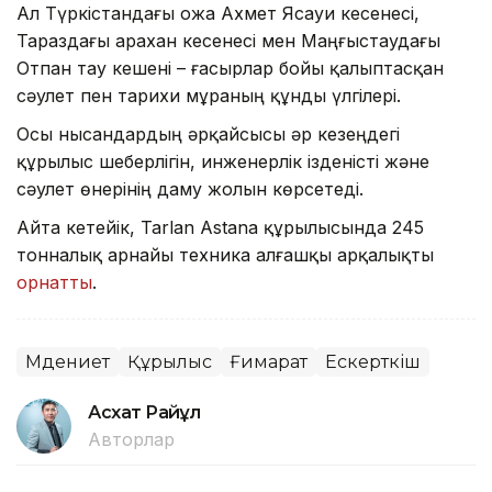
Ал Түркістандағы Қожа Ахмет Ясауи кесенесі,
Тараздағы Қарахан кесенесі мен Маңғыстаудағы
Отпан тау кешені – ғасырлар бойы қалыптасқан
сәулет пен тарихи мұраның құнды үлгілері.
Осы нысандардың әрқайсысы әр кезеңдегі
құрылыс шеберлігін, инженерлік ізденісті және
сәулет өнерінің даму жолын көрсетеді.
Айта кетейік, Tarlan Astana құрылысында 245
тонналық арнайы техника алғашқы арқалықты
орнатты
.
Мәдениет
Құрылыс
Ғимарат
Ескерткіш
Асхат Райқұл
Авторлар