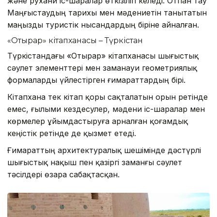
және рухани іс-шаралар өткізіліп келеді. Отпан тау
Маңғыстаудың тарихы мен мәдениетін танытатын
маңызды туристік нысандардың біріне айналған.
«Отырар» кітапханасы – Түркістан
Түркістандағы «Отырар» кітапханасы шығыстық
сәулет элементтері мен заманауи геометриялық
формаларды үйлестірген ғимараттардың бірі.
Кітапхана тек кітап қоры сақталатын орын ретінде
емес, ғылыми кездесулер, мәдени іс-шаралар мен
көрмелер ұйымдастыруға арналған қоғамдық
кеңістік ретінде де қызмет етеді.
Ғимараттың архитектуралық шешімінде дәстүрлі
шығыстық нақыш пен қазіргі заманғы сәулет
тәсілдері өзара сабақтасқан.