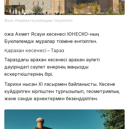
Фото: Ризабек Нүсіпбекұлы / Kazinform
Қожа Ахмет Ясауи кесенесі ЮНЕСКО-ның
Бүкіләлемдік мұралар тізіміне енгізілген.
Қарахан кесенесі – Тараз
Тараздағы Қарахан кесенесі Қарахан әулеті
дәуіріндегі сәулет өнерінің маңызды
ескерткіштерінің бірі.
Тарихи нысан XI ғасырмен байланысты. Кесене
күйдірілген кірпіштен тұрғызылып, геометриялық
және сәндік өрнектермен безендірілген.