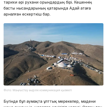
тарихи әрі рухани орындардың бірі. Кешеннің
басты нысандарының қатарында Адай атаға
арналған ескерткіш бар.
Фото: Маңғыстау өңірлік коммуникация қызметі
Бүгінде бұл аумақта ұлттық мерекелер, мәдени