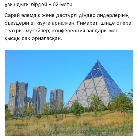
ұзындығы бірдей – 62 метр.
Сарай әлемдік және дәстүрлі діндер лидерлерінің
съездерін өткізуге арналған. Ғимарат ішінде опера
театры, музейлер, конференция залдары мен
қысқы бақ орналасқан.