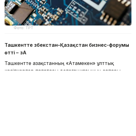
Фото: ТРТ
Ташкентте Өзбекстан–Қазақстан бизнес-форумы
өтті –
ӨзА
Ташкентте Қазақстанның «Атамекен» ұлттық
кәсіпкерлер палатасы делегациясының сапары
аясында Өзбекстан–Қазақстан бизнес-форумы өтті.
Жиынға Өзбекстанның Сауда-өнеркәсіп
палатасының төрағасы Даврон Вахабов,
«Атамекен» ҰКП президиумының төрағасы Қанат
Шәріпбаев, мемлекеттік органдар мен салалық
бірлестіктердің басшылары, сондай-ақ екі елден
300-ден астам кәсіпкер қатысты. Форумда сауда-
экономикалық және инвестициялық