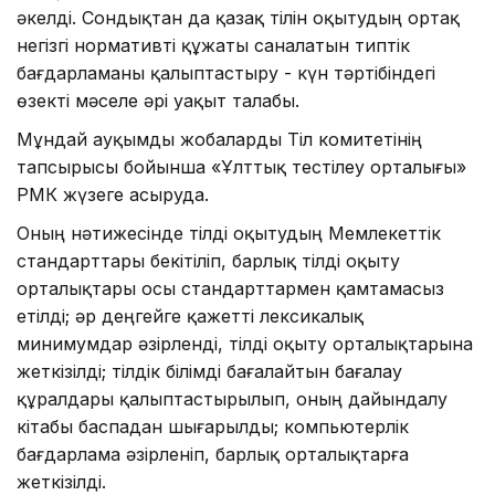
әкелді. Сондықтан да қазақ тілін оқытудың ортақ
негізгі нормативті құжаты саналатын типтік
бағдарламаны қалыптастыру - күн тәртібіндегі
өзекті мәселе әрі уақыт талабы.
Мұндай ауқымды жобаларды Тіл комитетінің
тапсырысы бойынша «Ұлттық тестілеу орталығы»
РМҚК жүзеге асыруда.
Оның нәтижесінде тілді оқытудың Мемлекеттік
стандарттары бекітіліп, барлық тілді оқыту
орталықтары осы стандарттармен қамтамасыз
етілді; әр деңгейге қажетті лексикалық
минимумдар әзірленді, тілді оқыту орталықтарына
жеткізілді; тілдік білімді бағалайтын бағалау
құралдары қалыптастырылып, оның дайындалу
кітабы баспадан шығарылды; компьютерлік
бағдарлама әзірленіп, барлық орталықтарға
жеткізілді.