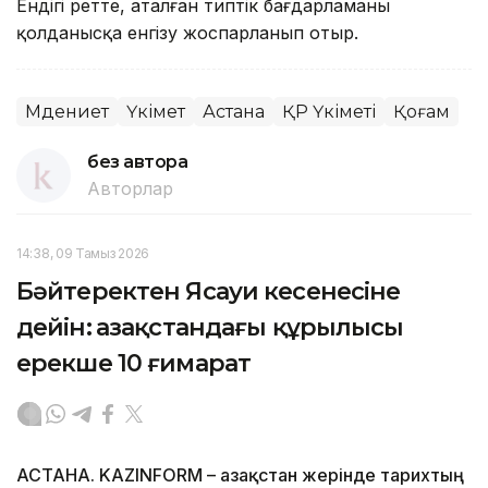
Ендігі ретте, аталған типтік бағдарламаны
қолданысқа енгізу жоспарланып отыр.
Мәдениет
Үкімет
Астана
ҚР Үкіметі
Қоғам
без автора
Авторлар
14:38, 09 Тамыз 2026
Бәйтеректен Ясауи кесенесіне
дейін: Қазақстандағы құрылысы
ерекше 10 ғимарат
АСТАНА. KAZINFORM – Қазақстан жерінде тарихтың