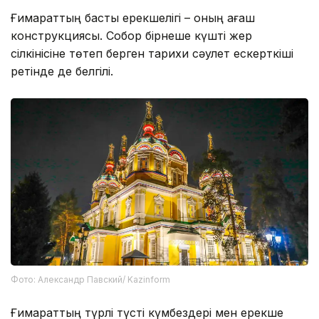
Ғимараттың басты ерекшелігі – оның ағаш
конструкциясы. Собор бірнеше күшті жер
сілкінісіне төтеп берген тарихи сәулет ескерткіші
ретінде де белгілі.
Фото: Александр Павский/ Kazinform
Ғимараттың түрлі түсті күмбездері мен ерекше