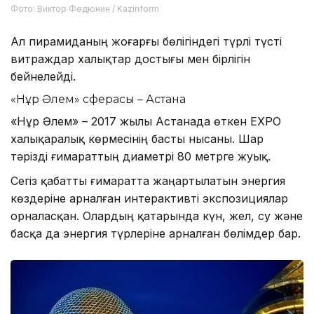
Фото: Виктор Федюнин / Kazinform
Ал пирамиданың жоғарғы бөлігіндегі түрлі түсті
витраждар халықтар достығы мен бірлігін
бейнелейді.
«Нұр Әлем» сферасы – Астана
«Нұр Әлем» – 2017 жылы Астанада өткен EXPO
халықаралық көрмесінің басты нысаны. Шар
тәрізді ғимараттың диаметрі 80 метрге жуық.
Сегіз қабатты ғимаратта жаңартылатын энергия
көздеріне арналған интерактивті экспозициялар
орналасқан. Олардың қатарында күн, жел, су және
басқа да энергия түрлеріне арналған бөлімдер бар.