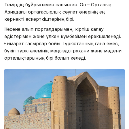
Темірдің бұйрығымен салынған. Ол – Орталық
Азиядағы ортағасырлық сәулет өнерінің ең
көрнекті ескерткіштерінің бірі.
Кесене алып порталдарымен, кірпіш қалау
әдістерімен және үлкен күмбезімен ерекшеленеді.
Ғимарат ғасырлар бойы Түркістанның ғана емес,
бүкіл түркі әлемінің маңызды рухани және мәдени
орталықтарының бірі болып келеді.