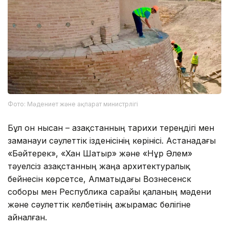
Фото: Мәдениет және ақпарат министрлігі
Бұл он нысан – Қазақстанның тарихи тереңдігі мен
заманауи сәулеттік ізденісінің көрінісі. Астанадағы
«Бәйтерек», «Хан Шатыр» және «Нұр Әлем»
тәуелсіз Қазақстанның жаңа архитектуралық
бейнесін көрсетсе, Алматыдағы Вознесенск
соборы мен Республика сарайы қаланың мәдени
және сәулеттік келбетінің ажырамас бөлігіне
айналған.