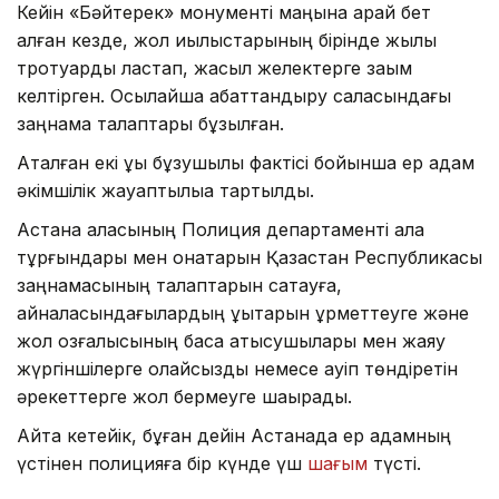
Кейін «Бәйтерек» монументі маңына қарай бет
алған кезде, жол қиылыстарының бірінде жылқы
тротуарды ластап, жасыл желектерге зақым
келтірген. Осылайша абаттандыру саласындағы
заңнама талаптары бұзылған.
Аталған екі құқық бұзушылық фактісі бойынша ер адам
әкімшілік жауаптылыққа тартылды.
Астана қаласының Полиция департаменті қала
тұрғындары мен қонақтарын Қазақстан Республикасы
заңнамасының талаптарын сақтауға,
айналасындағылардың құқықтарын құрметтеуге және
жол қозғалысының басқа қатысушылары мен жаяу
жүргіншілерге қолайсыздық немесе қауіп төндіретін
әрекеттерге жол бермеуге шақырады.
Айта кетейік, бұған дейін Астанада ер адамның
үстінен полицияға бір күнде үш
шағым
түсті.