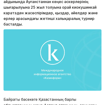
айдынында Ауғанстаннан кеңес әскерлерінің
шығарылуына 25 жыл толуына орай киокушинкай
каратэден жасөспірімдер, қыздар, әйелдер және
ерлер арасындағы жетінші халықаралық турнир
басталды.
Байрақты бәсекеге Қазақстанның барлық