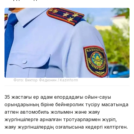
Фото: Виктор Федюнин / Kazinform
35 жастағы ер адам елордадағы ойын-сауық
орындарының біріне бейнеролик түсіру мақсатында
атпен автомобиль жолымен және жаяу
жүргіншілерге арналған тротуарлармен жүріп,
жаяу жүргіншілердің қозғалысына кедергі келтірген.