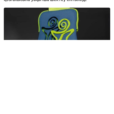
Фото: Астана әкімдігі
Осыған байланысты елорда тұрғындары мен
қонақтары қозғалыс бағытын алдын ала жоспарлауы
қажет.
Сағат 07:00–ден 08:05–ке дейін Түркістан