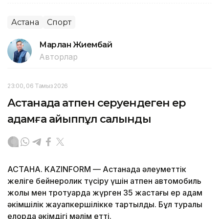
Астана
Спорт
Марлан Жиембай
Авторлар
23:00, 06 Тамыз 2026
Астанада атпен серуендеген ер
адамға айыппұл салынды
АСТАНА. KAZINFORM — Астанада әлеуметтік
желіге бейнеролик түсіру үшін атпен автомобиль
жолы мен тротуарда жүрген 35 жастағы ер адам
әкімшілік жауапкершілікке тартылды. Бұл туралы
елорда әкімдігі мәлім етті.