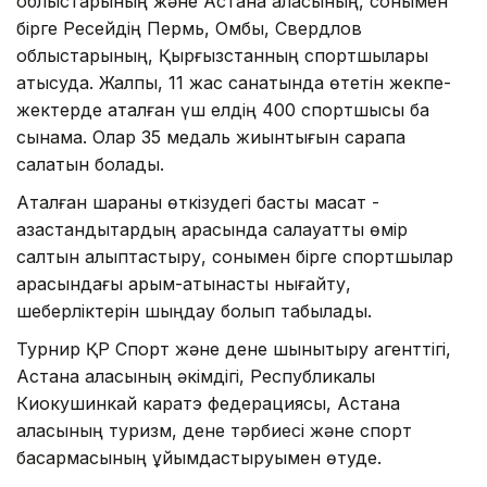
облыстарының және Астана қаласының, сонымен
бірге Ресейдің Пермь, Омбы, Свердлов
облыстарының, Қырғызстанның спортшылары
қатысуда. Жалпы, 11 жас санатында өтетін жекпе-
жектерде аталған үш елдің 400 спортшысы бақ
сынамақ. Олар 35 медаль жиынтығын сарапқа
салатын болады.
Аталған шараны өткізудегі басты мақсат -
қазақстандықтардың арасында салауатты өмір
салтын қалыптастыру, сонымен бірге спортшылар
арасындағы қарым-қатынасты нығайту,
шеберліктерін шыңдау болып табылады.
Турнир ҚР Спорт және дене шынықтыру агенттігі,
Астана қаласының әкімдігі, Республикалық
Киокушинкай каратэ федерациясы, Астана
қаласының туризм, дене тәрбиесі және спорт
басқармасының ұйымдастыруымен өтуде.