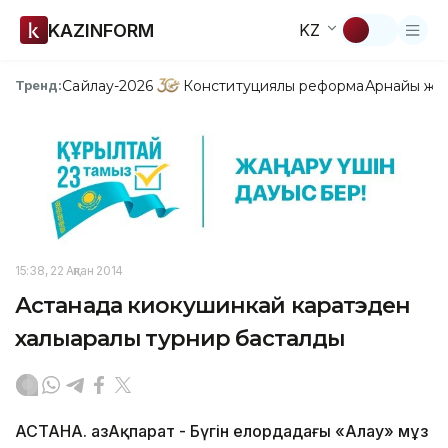
KAZINFORM
KZ
Сайлау-2026
Конституциялық реформа
Арнайы жо
Тренд:
15:38, 22 Ақпан 2014
Астанада киокушинкай каратэден
халықаралық турнир басталды
АСТАНА. ҚазАқпарат - Бүгін елордадағы «Алау» мұз