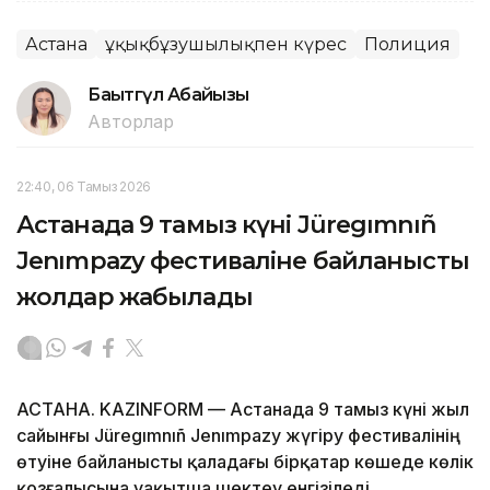
Астана
Құқықбұзушылықпен күрес
Полиция
Бақытгүл Абайқызы
Авторлар
22:40, 06 Тамыз 2026
Астанада 9 тамыз күні Jüregımnıñ
Jenımpazy фестиваліне байланысты
жолдар жабылады
АСТАНА. KAZINFORM — Астанада 9 тамыз күні жыл
сайынғы Jüregımnıñ Jenımpazy жүгіру фестивалінің
өтуіне байланысты қаладағы бірқатар көшеде көлік
қозғалысына уақытша шектеу енгізіледі.