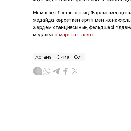
Мемлекет басшысының Жарлығымен қызмет
жағдайда көрсеткен ерлігі мен жанқиярл
жәрдем станциясының фельдшері Ұлдана
медалімен
марапатталды.
Астана
Оқиға
Сот
Руслан Ғаббасов
Авторлар
09:03, 07 Тамыз 2026