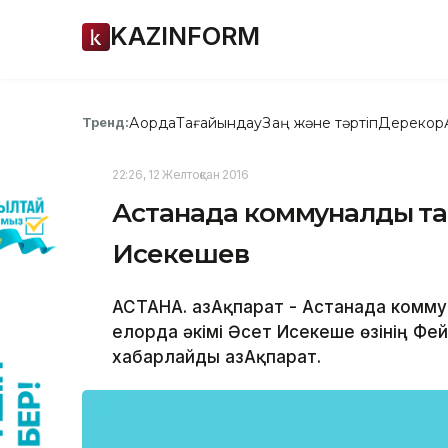
KAZINFORM
Ақорда
Тағайындау
Заң және тәртіп
Дерекқор
Тренд:
22:26, 12 Желтоқсан 2016
Астанада коммуналдық та
Исекешев
АСТАНА. ҚазАқпарат - Астанада комм
елорда әкімі Әсет Исекеше өзінің Ф
хабарлайды ҚазАқпарат.