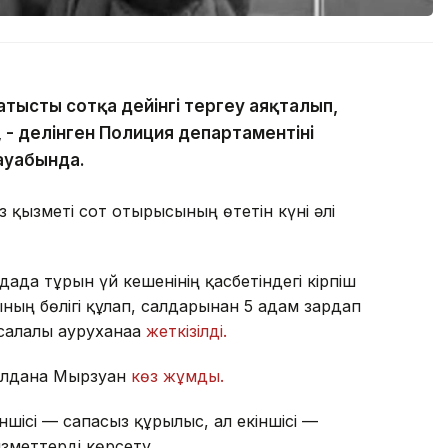
атысты сотқа дейінгі тергеу аяқталып,
- делінген Полиция департаментінің
жауабында.
қызметі сот отырысының өтетін күні әлі
дада тұрғын үй кешенінің қасбетіндегі кірпіш
ың бөлігі құлап, салдарынан 5 адам зардап
салалы ауруханаға
жеткізілді.
 Ұлдана Мырзуан
көз жұмды.
ншісі — сапасыз құрылыс, ал екіншісі —
ызметтерді көрсету.