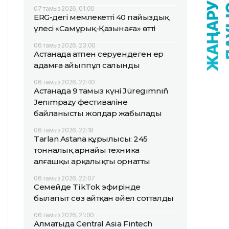
07 тамыз 2026, 01:00
ERG-дегі мемлекеттің 40 пайыздық
үлесі «Самұрық-Қазынаға» өтті
06 тамыз 2026, 23:00
Астанада атпен серуендеген ер
адамға айыппұл салынды
06 тамыз 2026, 22:40
Астанада 9 тамыз күні Jüregımnıñ
Jenımpazy фестиваліне
байланысты жолдар жабылады
06 тамыз 2026, 22:18
Tarlan Astana құрылысы: 245
тонналық арнайы техника
алғашқы арқалықты орнатты
06 тамыз 2026, 22:07
Семейде TikTok эфирінде
былапыт сөз айтқан әйел сотталды
06 тамыз 2026, 21:00
Алматыда Central Asia Fintech