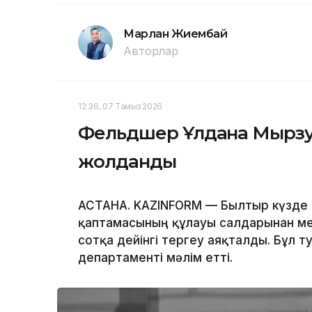
Марлан Жиембай
Авторлар
12:36, 07 Тамыз 2026
Фельдшер Ұлдана Мырзуан
жолданды
АСТАНА. KAZINFORM — Былтыр күзде 
қаптамасының құлауы салдарынан мер
сотқа дейінгі тергеу аяқталды. Бұл 
департаменті мәлім етті.