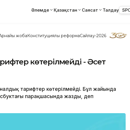
Әлемде
Қазақстан
Саясат
Талдау
SP
Арнайы жоба
Конституциялық реформа
Сайлау-2026
рифтер көтерілмейді - Әсет
уналдық тарифтер көтерілмейді. Бұл жайында
ейсбуктағы парақшасында жазды, деп