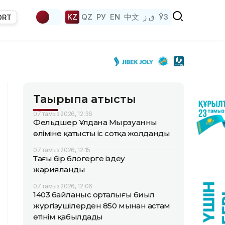
KZ
QZ
РУ
EN
中文
ق ز
ЎЗ
ORT
Тақырыпқа қатысты
07 тамыз 2026, 12:36
Фельдшер Ұлдана Мырзуанның
өліміне қатысты іс сотқа жолданды
07 тамыз 2026, 12:15
Тағы бір блогерге іздеу
жарияланды
07 тамыз 2026, 12:06
1403 байланыс орталығы биыл
жүргізушілерден 850 мыңнан астам
өтінім қабылдады