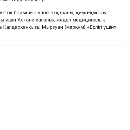
тік борышын үлгілі атқарғаны, қиын-қыстау
ығы үшін Астана қалалық жедел медициналық
 Қалдарханқызы Мырзуан (марқұм) «Ерлігі үшін»