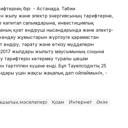
фтерінің бірі - Астанада. Табиғи
ен жылу және электр энергиясының тарифтеріне,
е капитал салымдарына, инвестициялық
наның қуат өндіруші нысандарында және электр-
ы жөндеу жұмыстарын жүргізуге қарамастан
ат өндіру, тарату және өткізу мүдделерін
016-2017 жылдары жылыту маусымының соңына
су тарифтерін көтермеу туралы шешім
 тәртіппен күшіне енді. Бұл Тәуелсіздіктің 25
ындары үшін жақсы жаңалық деп ойлаймын!», -
ашылық мәселелері
Қоғам
Интернет
Әкім