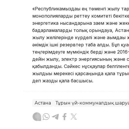
«Республикамыздағы ең төменгі жылу тари
монополияларды реттеу комитеті бекітк
энергетика нысандарына заем және жек
бағдарламаларды толық орындауға, Аста
жылу желілерінде күрделі және ағымдағ
әкімдік ішкі резервтер таба алды. Бұл қу
теңгерімдеуге мүмкіндік берді және 2
дейін жылу, электр энергиясының және 
қабылданды. Сәйкес нұсқаулар белгіленген
жылдығы мерекесі қарсаңында қала тұрғ
деп жазды қала басшысы.
Астана
Тұрғын үй-коммуналдық шару