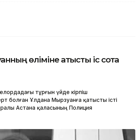
ның өліміне қатысты іс сотқа
елордадағы тұрғын үйде кірпіш
т болған Ұлдана Мырзуанға қатысты істі
туралы Астана қаласының Полиция