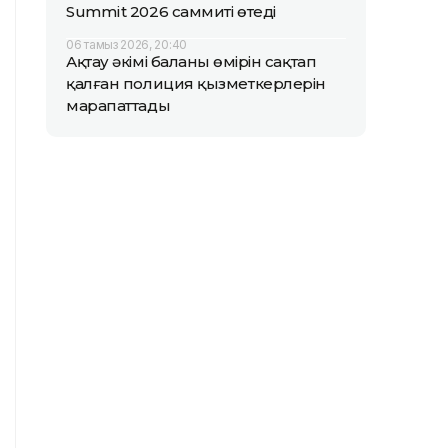
Summit 2026 саммиті өтеді
06 тамыз 2026, 20:40
Ақтау әкімі баланың өмірін сақтап
қалған полиция қызметкерлерін
марапаттады