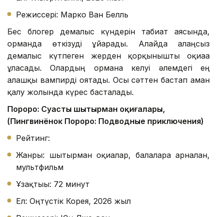
Режиссері: Марко Ван Белль
Бес блогер демалыс күндерін табиғат аясында,
орманда өткізуді ұйғарады. Алайда алаңсыз
демалыс күтпеген жерден қорқынышты оқиғаға
ұласады. Олардың орманға келуі әлемдегі ең
алғашқы вампирді оятады. Осы сәттен бастап аман
қалу жолында күрес басталады.
Пороро: Суасты шытырман оқиғалары,
(Пингвинёнок Пороро: Подводные приключения)
Рейтинг:
Жанры: шытырман оқиғалар, балаларға арналған,
мультфильм
Ұзақтығы: 72 минут
Ел: Оңтүстік Корея, 2026 жыл