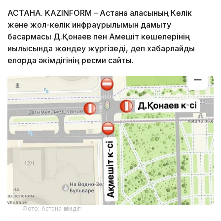
АСТАНА. KAZINFORM – Астана қаласының Көлік
және жол-көлік инфрақұрылымын дамыту
басқармасы Д.Қонаев пен Ақмешіт көшелерінің
қиылысында жөндеу жүргізеді, деп хабарлайды
елорда әкімдігінің ресми сайты.
Фото: Астана әкімдігі