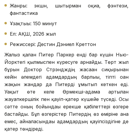
Жанры: экшн, шытырман оқиға, фэнтези,
фантастика
Ұзақтығы: 150 минут
Ел: АҚШ, 2026 жыл
Режиссері: Дестин Дэниел Креттон
Жалғыз қалған Питер Паркер енді бар күшін Нью-
Йорктегі қылмыспен күресуге арнайды. Төрт жыл
бұрын Доктор Стрэндждің жасаған сиқырынан
кейін әлемдегі адамдардың барлығы, тіпті оған
жақын жандар да Питерді ұмытып кеткен еді.
Уақыт өте келе Өрмекші-адамға артылған
жауапкершілік пен қауіп-қатер күшейе түседі. Осы
сәтте оның бойындағы ерекше қабілеттері өзгере
бастайды. Бұл өзгерістер Питердің өз өміріне ғана
емес, айналасындағы адамдардың қауіпсіздігіне де
қатер төндіреді.