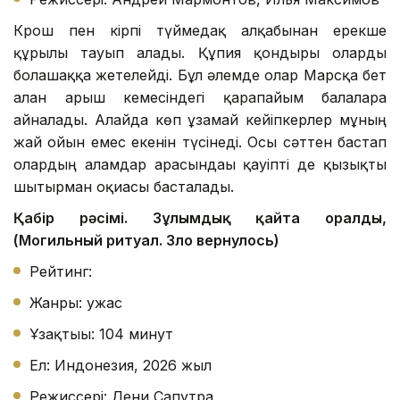
Крош пен кірпі түймедақ алқабынан ерекше
құрылғы тауып алады. Құпия қондырғы оларды
болашаққа жетелейді. Бұл әлемде олар Марсқа бет
алған ғарыш кемесіндегі қарапайым балаларға
айналады. Алайда көп ұзамай кейіпкерлер мұның
жай ойын емес екенін түсінеді. Осы сәттен бастап
олардың ғаламдар арасындағы қауіпті де қызықты
шытырман оқиғасы басталады.
Қабір рәсімі. Зұлымдық қайта оралды,
(Могильный ритуал. Зло вернулось)
Рейтинг:
Жанры: ужас
Ұзақтығы: 104 минут
Ел: Индонезия, 2026 жыл
Режиссері: Дени Сапутра