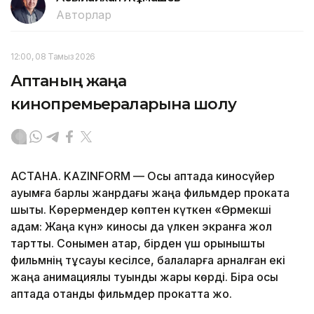
Авторлар
12:00, 08 Тамыз 2026
Аптаның жаңа
кинопремьераларына шолу
АСТАНА. KAZINFORM — Осы аптада киносүйер
қауымға барлық жанрдағы жаңа фильмдер прокатқа
шықты. Көрермендер көптен күткен «Өрмекші
адам: Жаңа күн» киносы да үлкен экранға жол
тартты. Сонымен қатар, бірден үш қорқынышты
фильмнің тұсауы кесілсе, балаларға арналған екі
жаңа анимациялық туынды жарық көрді. Бірақ осы
аптада отандық фильмдер прокатта жоқ.