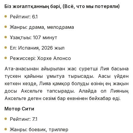
Біз жоғалтқанның бәрі, (Всё, что мы потеряли)
Рейтинг: 6.1
Жанры: драма, мелодрама
Ұзақтығы: 107 минут
Ел: Испания, 2026 жыл
Режиссері: Хорхе Алонсо
Ата-анасынан айырылған жас суретші Лия басына
түскен қайғыны ұмытуға тырысады. Ағасы үйден
кеткен кезде, Лияға қамқор болуды өзінің ең жақын
досы Аксельге тапсырады. Алайда ол Лияның
Аксельге деген сезімі бар екенінен бейхабар еді.
Мотор Сити
Рейтинг: 7.1
Жанры: боевик, триллер