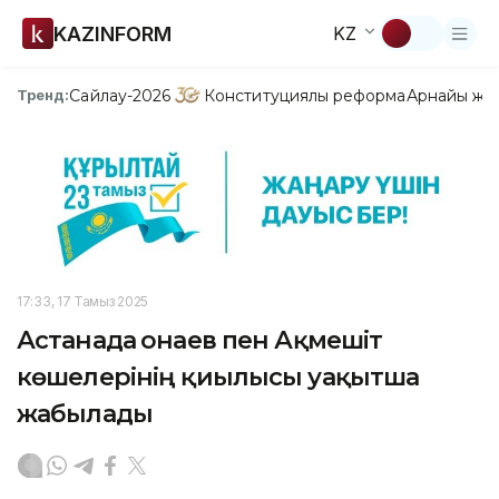
KAZINFORM
KZ
Сайлау-2026
Конституциялық реформа
Арнайы жо
Тренд:
17:33, 17 Тамыз 2025
Астанада Қонаев пен Ақмешіт
көшелерінің қиылысы уақытша
жабылады