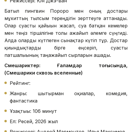
Режиссері: Юн Джэ-ван
Батыл пингвин Пороро мен оның достары
мұхиттың тылсым тереңдігін зерттеуге аттанады.
Олар суасты қайығын жасап, суға батқан кемелер
мен теңіз тіршілігіне толы ғажайып әлемге сүңгиді.
Алда оларды күтпеген сынақтар күтіп тұр. Достар
қиындықтарды бірге еңсеріп, суасты
патшалығының таңғажайып сырларын ашады.
Смешариктер: Ғаламдар тоғысында,
(Смешарики сквозь вселенные)
Рейтинг:
Жанры: шытырман оқиғалар, комедия,
фантастика
Ұзақтығы: 106 минут
Ел: Ресей, 2026 жыл
Режиссері: Андрей Мармонтов, Илья Максимов