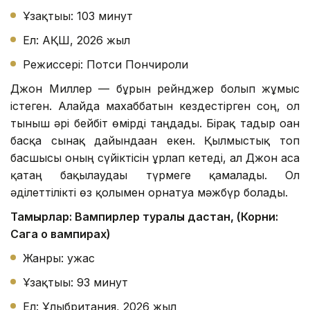
Ұзақтығы: 103 минут
Ел: АҚШ, 2026 жыл
Режиссері: Потси Пончироли
Джон Миллер — бұрын рейнджер болып жұмыс
істеген. Алайда махаббатын кездестірген соң, ол
тыныш әрі бейбіт өмірді таңдады. Бірақ тағдыр оған
басқа сынақ дайындаған екен. Қылмыстық топ
басшысы оның сүйіктісін ұрлап кетеді, ал Джон аса
қатаң бақылаудағы түрмеге қамалады. Ол
әділеттілікті өз қолымен орнатуға мәжбүр болады.
Тамырлар: Вампирлер туралы дастан, (Корни:
Сага о вампирах)
Жанры: ужас
Ұзақтығы: 93 минут
Ел: Ұлыбритания, 2026 жыл