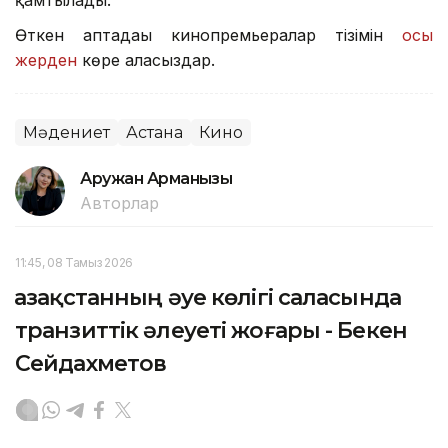
Өткен аптадағы кинопремьералар тізімін
осы
жерден
көре аласыздар.
Мәдениет
Астана
Кино
Аружан Арманқызы
Авторлар
11:45, 08 Тамыз 2026
Қазақстанның әуе көлігі саласында
транзиттік әлеуеті жоғары - Бекен
Сейдахметов