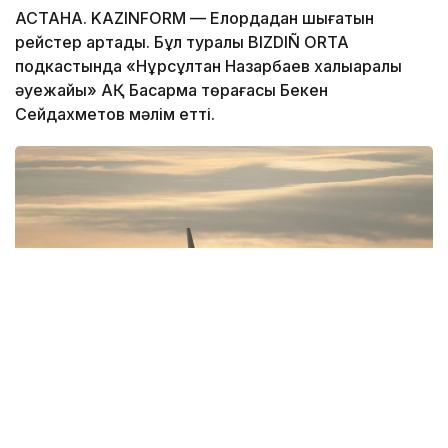
АСТАНА. KAZINFORM — Елордадан шығатын
рейстер артады. Бұл туралы BIZDIÑ ORTA
подкастында «Нұрсұлтан Назарбаев халықаралық
әуежайы» АҚ Басқарма төрағасы Бекен
Сейдахметов мәлім етті.
Фото: Көлік министрлігі