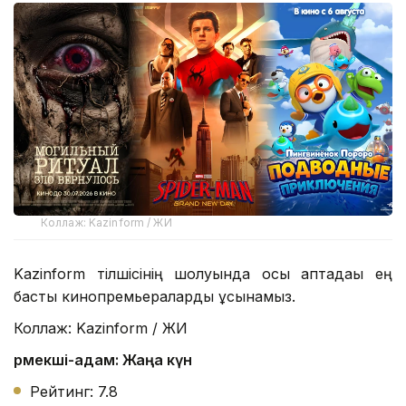
Коллаж: Kazinform / ЖИ
Kazinform тілшісінің шолуында осы аптадағы ең
басты кинопремьераларды ұсынамыз.
Коллаж: Kazinform / ЖИ
Өрмекші-адам: Жаңа күн
Рейтинг: 7.8