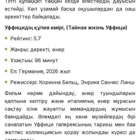
Тіпті құлаққап таққан кезде елестердің дауысын
естейді. Көп ұзамай басқа оқушылардан да оғаш
әрекеттер байқалады.
Уффицидің құпия өмірі, (Тайная жизнь Уффици)
Рейтинг: 5.7
Жанры: деректі, өнер
Ұзақтығы: 96 минут
Ел: Германия, 2026 жыл
Режиссері: Коринна Бельц, Энрике Санчес Ланш
Фильм көрме дайындау, өнер туындыларын
қалпына келтіру және италиялық өнер мұрасын
сақтау ісіне жауапты мамандардың жұмысын
баяндайды. Әлемдегі ең көне музейлердің бірі
саналатын Уффици галереясының тарихы мен баға
жетпес коллекциясын қорғау жолындағы күресі де
қамтылады.