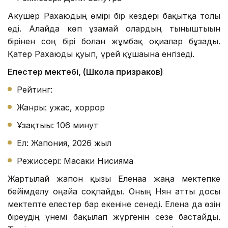
Акушер Рахаюдың өмірі бір кездері бақытқа толы
еді. Алайда көп ұзамай олардың тыныштығын
бірінен соң бірі болған жұмбақ оқиғалар бұзады.
Қатер Рахаюды қуып, үрей құшағына енгізеді.
Елестер мектебі, (Школа призраков)
Рейтинг:
Жанры: ужас, хоррор
Ұзақтығы: 106 минут
Ел: Жапония, 2026 жыл
Режиссері: Масаки Нисияма
Жартылай жапон қызы Еленаға жаңа мектепке
бейімделу оңайға соқпайды. Оның Нян атты досы
мектепте елестер бар екеніне сенеді. Елена да өзін
біреудің үнемі бақылап жүргенін сезе бастайды.