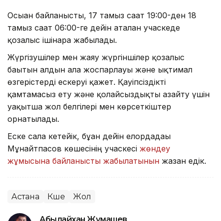
Осыған байланысты, 17 тамыз сағат 19:00-ден 18
тамыз сағат 06:00-ге дейін аталған учаскеде
қозғалыс ішінара жабылады.
Жүргізушілер мен жаяу жүргіншілер қозғалыс
бағытын алдын ала жоспарлауы және ықтимал
өзгерістерді ескеруі қажет. Қауіпсіздікті
қамтамасыз ету және қолайсыздықты азайту үшін
уақытша жол белгілері мен көрсеткіштер
орнатылады.
Еске сала кетейік, бұған дейін елордадағы
Мұнайтпасов көшесінің учаскесі
жөндеу
жұмысына байланысты жабылатынын
жазған едік.
Астана
Көше
Жол
Абылайхан Жұмашев