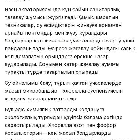
Өзен акваториясында күн сайын санитарлық
тазалау жұмысы жүргізіледі. Қамыс шабатын
техникалар, су өсімдіктерін жинауға арналған
арнайы понтондар мен жүзу құралдары
балдырлар көп жиналған учаскелерді тазарту үшін
пайдаланылады. Әсіресе жағалау бойындағы халық
көп демалатын орындарға ерекше назар
аударылады. Сонымен қатар жағалау аумағы
тұрақты түрде тазартылып отырады.
Су айналымы баяу, тұрып қалған учаскелерде
жасыл микробалдыр – хлорелла суспензиясын
қолдану жоспарланып отыр.
Бұл әдіс химиялық заттарды қолдануға
экологиялық тұрғыдан қауіпсіз балама ретінде
қарастырылады. Хлорелла азот пен фосфор
қосылыстарын – көк-жасыл балдырлардың