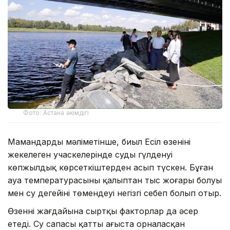
Фото: Астана әкімдігі
Мамандардың мәліметінше, биыл Есіл өзенінің
жекелеген учаскелерінде судың гүлденуі
көпжылдық көрсеткіштерден асып түскен. Бұған
ауа температурасының қалыптан тыс жоғары болуы
мен су деңгейінің төмендеуі негізгі себеп болып отыр.
Өзеннің жағдайына сыртқы факторлар да әсер
етеді. Су сапасы қатты ағыста орналасқан