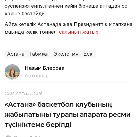
суспензия енгізілгеннен кейін бірнеше аптадан соң
көріне бастайды.
Айта кетелік Астанада жаңа Президенттік кітапхана
маңында көлік тоннелі
салынып жатыр
.
Астана
Табиғат
Экология
Есіл
Назым Бөлесова
Авторлар
20:38, 07 Тамыз 2026
«Астана» баскетбол клубының
жабылатыны туралы ақпаратқа ресми
түсініктеме берілді