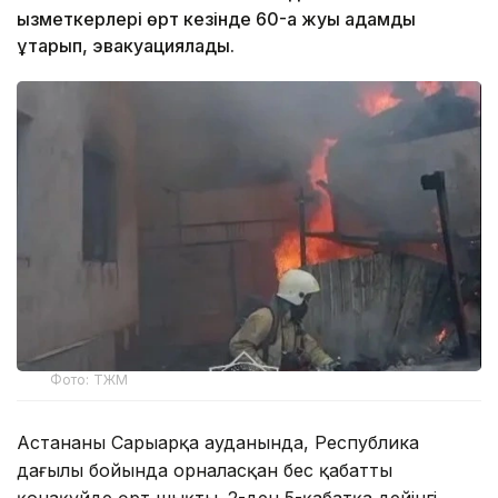
қызметкерлері өрт кезінде 60-қа жуық адамды
құтқарып, эвакуациялады.
Фото: ТЖМ
Астананың Сарыарқа ауданында, Республика
даңғылы бойында орналасқан бес қабатты