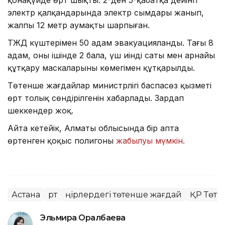
қонақүйде өрт шықты. 2-ден 5-қабатқа дейінгі
электр қалқандарында электр сымдары жанып,
жалпы 12 метр аумақты шарпыған.
ТЖД күштерімен 50 адам эвакуацияланды. Тағы 8
адам, оның ішінде 2 бала, үш иінді саты мен арнайы
құтқару маскаларының көмегімен құтқарылды.
Төтенше жағдайлар министрлігі баспасөз қызметі
өрт толық сөндірілгенін хабарлады. Зардап
шеккендер жоқ.
Айта кетейік, Алматы облысында бір апта
өртенген қоқыс полигоны
жабылуы мүмкін.
Астана
Өрт
Өңірлердегі төтенше жағдай
ҚР Төте
Эльмира Оралбаева