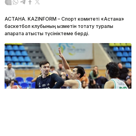
АСТАНА. KAZINFORM – Спорт комитеті «Астана»
баскетбол клубының қызметін тоқтату туралы
ақпаратқа қатысты түсініктеме берді.
Фото: astanabasket.kz