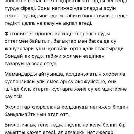
көбеюіне ықпал ететін қоректік заттарды белсенді
түрде сіңіреді. Соның нәтижесінде олардың өсуін
тежеп, су айдынындағы табиғи биологиялық тепе-
теңдіктің қалпына келуіне ықпал етеді.
Фотосинтез процесі кезінде хлорелла суды
оттегімен байытып, балықтар мен басқа да су
жануарлары үшін қолайлы орта қалыптастырады.
Сондай-ақ судың табиғи жолмен өздігінен
тазаруына әсер етеді.
Мамандардың айтуынша, қолданылатын хлорелла
суспензиясы улы емес әрі су экожүйесіне, оның
ішінде балықтарға, құстарға және су өсімдіктеріне
қауіпсіз.
Экологтар хлорелланы қолданудың нәтижесі бірден
байқалмайтынын атап өтті.
Биологиялық тепе-теңдіктің қалпына келуі белгілі бір
уақытты қажет етеді, ал алғашқы нәтижелер