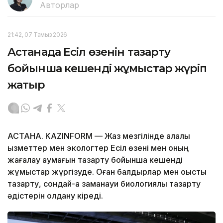
Авторлар
21:42, 07 Тамыз 2026
Астанада Есіл өзенін тазарту
бойынша кешенді жұмыстар жүріп
жатыр
АСТАНА. KAZINFORM — Жаз мезгілінде қалалық
қызметтер мен экологтер Есіл өзені мен оның
жағалау аумағын тазарту бойынша кешенді
жұмыстар жүргізуде. Оған балдырлар мен қоқысты
тазарту, сондай-ақ заманауи биологиялық тазарту
әдістерін қолдану кіреді.