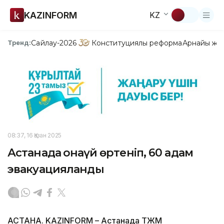
KAZINFORM
KZ
Сайлау-2026
Конституциялық реформа
Арнайы жо
Тренд:
08:37, 16 Қазан 2025
Астанада қонақүй өртеніп, 60 адам
эвакуацияланды
АСТАНА. KAZINFORM – Астанада ТЖМ