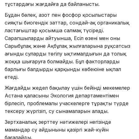
тұстардағы жағдайға да байланысты.
Бұдан бөлек, азот пен фосфор қосылыстары
сияқты биогендік заттар, сондай-ақ органикалық
ластағыштар қосымша салмақ түсіреді.
Сарапшылардың айтуынша, Есіл өзені мен оның
Сарыбұлақ және Ақбұлақ жылғаларына рұқсатсыз
ағынды сулардың төгілу ықтималдығын да толық
жоққа шығаруға болмайды. Бұл факторлардың
барлығы балдырдың қарқынды көбеюіне ықпал
етеді.
Жағдайды жедел бақылау үшін бейінді мекемелер
Астана қаласының Экология департаментімен
бірлесіп, проблемалы учаскелерге тұрақты түрде
тексеру жүргізіп, су сынамаларын алады.
Зертханалық зерттеу нәтижелері негізінде
мамандар су айдынының қазіргі жай-күйін
бағалайды.