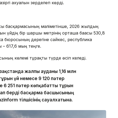
зіргі ахуалын зерделеп көрді.
сы басқармасының мәліметінше, 2026 жылдың
ын үйдің бір шаршы метрінің орташа бағасы 530,8
ика бюросының дерегіне сәйкес, республика
 – 617,6 мың теңге.
сының көлемі тұрақты түрде өсіп келеді.
зақстанда жалпы ауданы 1,16 млн
ұрғын үй немесе 9 120 пәтер
де 6 251 пәтер көпқабатты тұрғын
уап берді басқарма басшысының
inform тілшісінің сауалхатына.