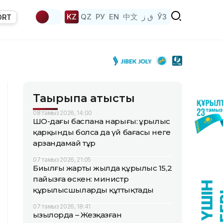
KZ
QZ
РУ
EN
中文
ق ز
ЎЗ
ORT
Тақырыпқа қатысты
08 тамыз 2026, 14:00
ШҚО-дағы баспана нарығы: Құрылыс
қарқынды болса да үй бағасы неге
арзандамай тұр
07 тамыз 2026, 21:05
Биылғы жарты жылда құрылыс 15,2
пайызға өскен: министр
құрылысшыларды құттықтады
07 тамыз 2026, 18:41
Қызылорда – Жезқазған