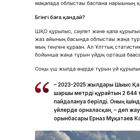
мақалада облыстағы баспана нарығының қа
Бүгінгі баға қандай?
ШҚО құрылыс, сәулет және қала құрылы
жаз айының басында облыстағы жаңа тұрғ
мың теңгені құраған. Ал Ұлттық статист
бойынша жаңа тұрғын үйдің орташа бағасы
Соңғы үш жылда өңірде тұрғын үй құрылы
– 2023-2025 жылдары Шығыс Қа
шаршы метрді құрайтын 2 644 т
пайдалануға берілді. Оның ішін
үйлерде орналасқан, – деп жа
орынбасары Ерназ Мұқатаев Kaz