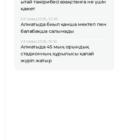
Қытай тәжірибесі Қазақстанға не үшін
қажет
04 тамыз 2026, 22:45
Алматыда биыл қанша мектеп пен
балабақша салынады
04 тамыз 2026, 19:10
Алматыда 45 мың орындық
стадионның құрылысы қалай
жүріп жатыр