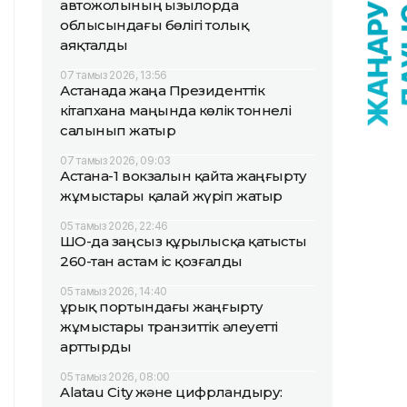
автожолының Қызылорда
облысындағы бөлігі толық
аяқталды
07 тамыз 2026, 13:56
Астанада жаңа Президенттік
кітапхана маңында көлік тоннелі
салынып жатыр
07 тамыз 2026, 09:03
Астана-1 вокзалын қайта жаңғырту
жұмыстары қалай жүріп жатыр
05 тамыз 2026, 22:46
ШҚО-да заңсыз құрылысқа қатысты
260-тан астам іс қозғалды
05 тамыз 2026, 14:40
Құрық портындағы жаңғырту
жұмыстары транзиттік әлеуетті
арттырды
05 тамыз 2026, 08:00
Alatau City және цифрландыру: