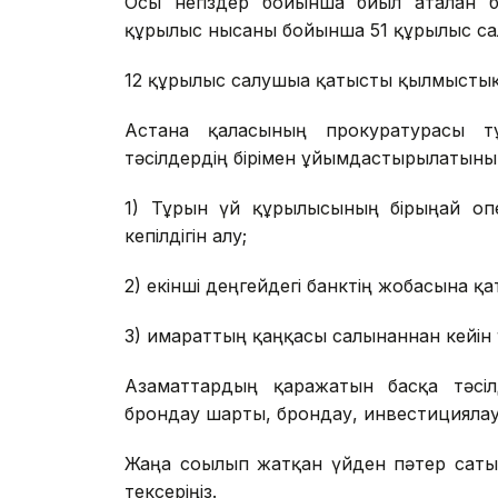
Осы негіздер бойынша биыл аталған 
құрылыс нысаны бойынша 51 құрылыс сал
12 құрылыс салушыға қатысты қылмыстық 
Астана қаласының прокуратурасы тұ
тәсілдердің бірімен ұйымдастырылатыны
1) Тұрғын үй құрылысының бірыңғай о
кепілдігін алу;
2) екінші деңгейдегі банктің жобасына қа
3) ғимараттың қаңқасы салынғаннан кейін
Азаматтардың қаражатын басқа тәсі
брондау шарты, брондау, инвестициялау, 
Жаңа соғылып жатқан үйден пәтер саты
тексеріңіз.