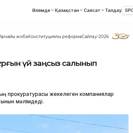
Әлемде
Қазақстан
Саясат
Талдау
SP
Арнайы жоба
Конституциялық реформа
Сайлау-2026
тұрғын үй заңсыз салынып
ның прокуратурасы жекелеген компаниялар
тынын мәлімдеді.