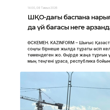
14:00, 08 Тамыз 2026
ШҚО-дағы баспана нарығ
да үй бағасы неге арзан
ӨСКЕМЕН. KAZINFORM – Шығыс Қазақст
соңғы бірнеше жылда тұрақты өсіп кел
төмендеген жоқ. Өңірде жаңа тұрғын ү
мың теңгені құраса, республика бойын