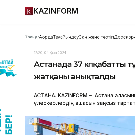
KAZINFORM
Ақорда
Тағайындау
Заң және тәртіп
Дерекқор
Тренд:
12:20, 04 Қазан 2024
Астанада 37 көпқабатты 
жатқаны анықталды
АСТАНA. KAZINFORM –
Астана қаласы
үлескерлердің ақшасын заңсыз тарта