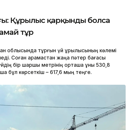
ы: Құрылыс қарқынды болса
дамай тұр
ан облысында тұрғын үй құрылысының көлемі
еді. Соған қарамастан жаңа пәтер бағасы
йдің бір шаршы метрінің орташа құны 530,8
ша бұл көрсеткіш – 617,6 мың теңге.