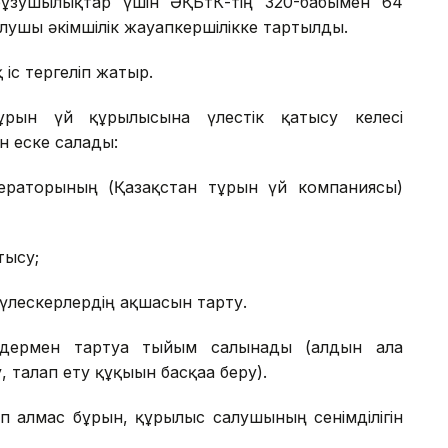
бұзушылықтар үшін ӘҚБтК-тің 320-бабымен 64
ушы әкімшілік жауапкершілікке тартылды.
іс тергеліп жатыр.
рғын үй құрылысына үлестік қатысу келесі
н еске салады:
ператорының (Қазақстан тұрғын үй компаниясы)
тысу;
 үлескерлердің ақшасын тарту.
лдермен тартуға тыйым салынады (алдын ала
талап ету құқығын басқаға беру).
п алмас бұрын, құрылыс салушының сенімділігін