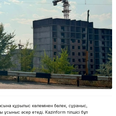
асына құрылыс көлемінен бөлек, сұраныс,
 ұсыныс әсер етеді. Kazinform тілшісі бұл