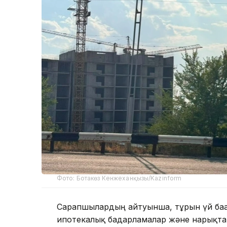
Фото: Ботакөз Кенжеханқызы/Kazinform
Сарапшылардың айтуынша, тұрғын үй бағ
ипотекалық бағдарламалар және нарықтағы