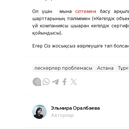
Ол үшін мына
сілтемені
басу арқыл
шарттарының тізілімімен («Кепілдік объе
үй компаниясы шығарған кепілдік серти
қойындысы).
Егер Cіз жосықсыз әзірлеушіге тап болса
Үлескерлер проблемасы
Астана
Тұрғ
Эльмира Оралбаева
Авторлар