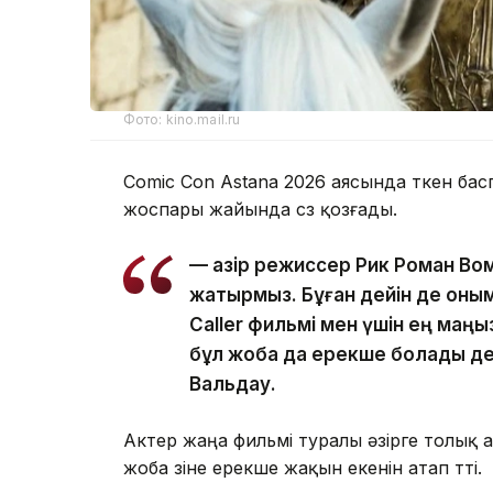
Фото: kino.mail.ru
Comic Con Astana 2026 аясында өткен б
жоспары жайында сөз қозғады.
— Қазір режиссер Рик Роман Вом
жатырмыз. Бұған дейін де оным
Caller фильмі мен үшін ең маң
бұл жоба да ерекше болады де
Вальдау.
Актер жаңа фильмі туралы әзірге толық 
жоба өзіне ерекше жақын екенін атап өтті.