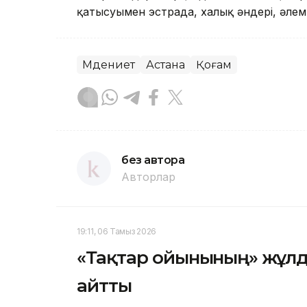
қатысуымен эстрада, халық әндері, әле
Мәдениет
Астана
Қоғам
без автора
Авторлар
19:11, 06 Тамыз 2026
«Тақтар ойынының» жұл
айтты