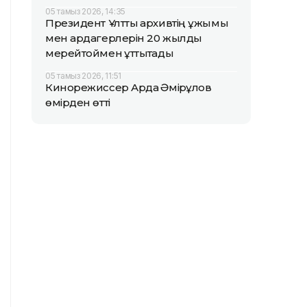
05 тамыз 2026, 14:35
Президент Ұлттық архивтің ұжымы
мен ардагерлерін 20 жылдық
мерейтоймен құттықтады
05 тамыз 2026, 11:51
Кинорежиссер Ардақ Әмірқұлов
өмірден өтті