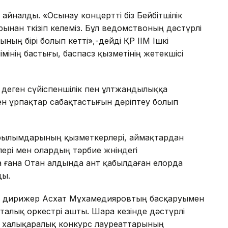
а айналды. «Осынау концертті біз Бейбітшілік
ынан өткізіп келеміз. Бұл ведомствоның дәстүрлі
ның бірі болып кетті»,-дейді ҚР ІІМ Ішкі
імінің бастығы, баспасөз қызметінің жетекшісі
 деген сүйіспеншілік пен ұлтжандылыққа
 мен ұрпақтар сабақтастығын дәріптеу болып
рылымдарының қызметкерлері, аймақтардан
ері мен олардың тәрбие жөніндегі
 ғана Отан алдында ант қабылдаған елорда
ды.
лып дирижер Асхат Мұхамедияровтың басқаруымен
 Орталық оркестрі ашты. Шара кезінде дәстүрлі
 халықаралық конкурс лауреаттарының