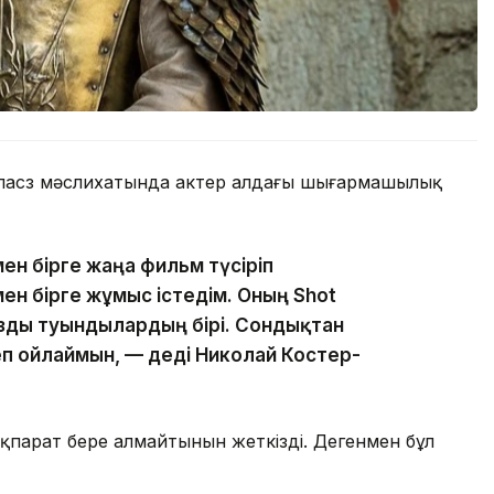
аспасөз мәслихатында актер алдағы шығармашылық
ен бірге жаңа фильм түсіріп
ен бірге жұмыс істедім. Оның Shot
ызды туындылардың бірі. Сондықтан
п ойлаймын, — деді Николай Костер-
ақпарат бере алмайтынын жеткізді. Дегенмен бұл