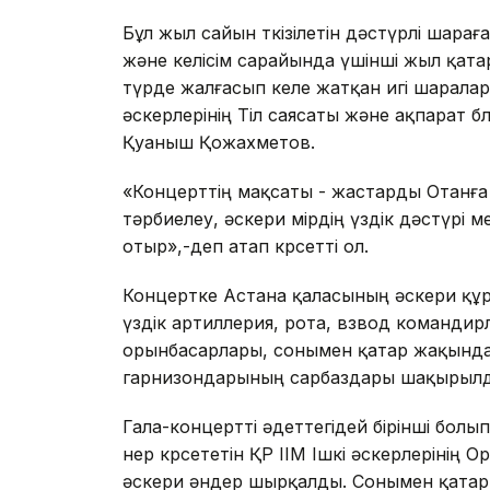
Бұл жыл сайын өткізілетін дәстүрлі шарағ
және келісім сарайында үшінші жыл қатар
түрде жалғасып келе жатқан игі шаралары
әскерлерінің Тіл саясаты және ақпарат бөл
Қуаныш Қожахметов.
«Концерттің мақсаты - жастарды Отанға
тәрбиелеу, әскери өмірдің үздік дәстүрі
отыр»,-деп атап көрсетті ол.
Концертке Астана қаласының әскери құ
үздік артиллерия, рота, взвод командирл
орынбасарлары, сонымен қатар жақында
гарнизондарының сарбаздары шақырыл
Гала-концертті әдеттегідей бірінші бо
өнер көрсететін ҚР ІІМ Ішкі әскерлерінің
әскери әндер шырқалды. Сонымен қатар