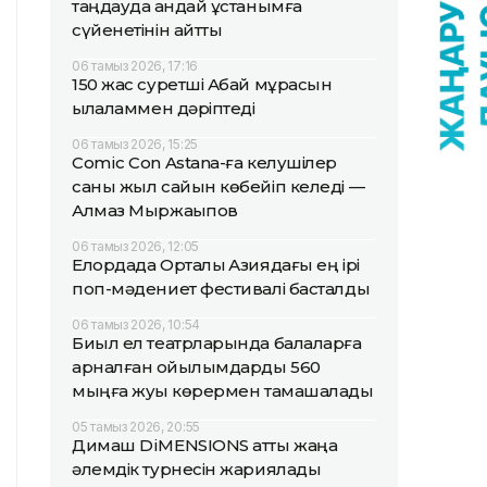
таңдауда қандай ұстанымға
сүйенетінін айтты
06 тамыз 2026, 17:16
150 жас суретші Абай мұрасын
қылқаламмен дәріптеді
06 тамыз 2026, 15:25
Comic Con Astana-ға келушілер
саны жыл сайын көбейіп келеді —
Алмаз Мыржақыпов
06 тамыз 2026, 12:05
Елордада Орталық Азиядағы ең ірі
поп-мәдениет фестивалі басталды
06 тамыз 2026, 10:54
Биыл ел театрларында балаларға
арналған қойылымдарды 560
мыңға жуық көрермен тамашалады
05 тамыз 2026, 20:55
Димаш DiMENSIONS атты жаңа
әлемдік турнесін жариялады