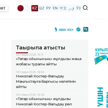
KZ
QZ
РУ
EN
中文
ق ز
ЎЗ
ORT
Тақырыпқа қатысты
06 тамыз 2026, 19:11
«Тақтар ойынының» жұлдызы жаңа
жобасы туралы айтты
06 тамыз 2026, 18:50
Николай Костер-Вальдау
Маңғыстауға барғысы келетінін
айтты
06 тамыз 2026, 18:40
«Тақтар ойынының» жұлдызы
Николай Костер-Вальдау рөл