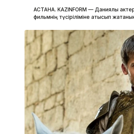
АСТАНА. KAZINFORM — Даниялық актер
фильмнің түсіріліміне қатысып жатқаны