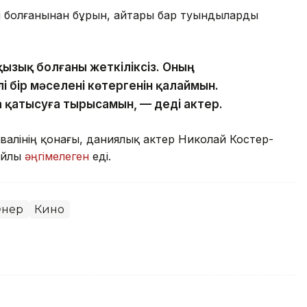
ы болғанынан бұрын, айтары бар туындыларды
қызық болғаны жеткіліксіз. Оның
і бір мәселені көтергенін қалаймын.
қатысуға тырысамын, — деді актер.
ивалінің қонағы, даниялық актер Николай Костер-
айлы
әңгімелеген
еді.
нер
Кино