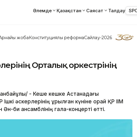
Әлемде
Қазақстан
Саясат
Талдау
SP
Арнайы жоба
Конституциялық реформа
Сайлау-2026
ерлерінің Орталық оркестрінің
Аманбайұлы/ - Кеше кешке Астанадағы
 Ішкі әскерлерінің құрылған күніне орай ҚР ІІМ
н Ән-би ансамблінің гала-концерті өтті.