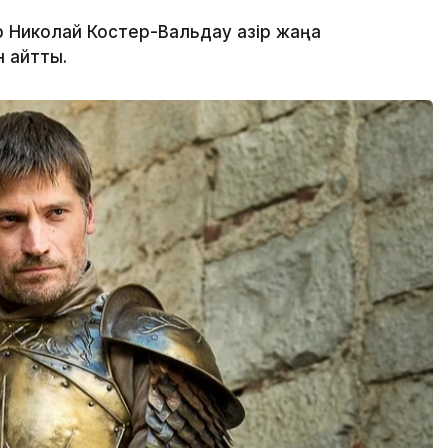
 Николай Костер-Вальдау қазір жаңа
н айтты.