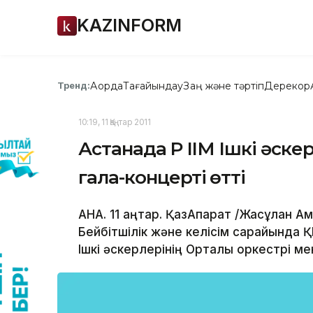
KAZINFORM
Ақорда
Тағайындау
Заң және тәртіп
Дерекқор
Тренд:
10:19, 11 Қаңтар 2011
Астанада ҚР ІІМ Ішкі әск
гала-концерті өтті
АНА. 11 қаңтар. ҚазАқпарат /Жасұлан 
Бейбітшілік және келісім сарайында ҚР
Ішкі әскерлерінің Орталық оркестрі ме