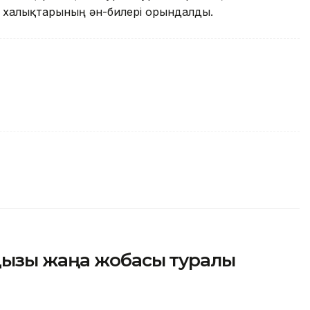
м халықтарының ән-билері орындалды.
дызы жаңа жобасы туралы