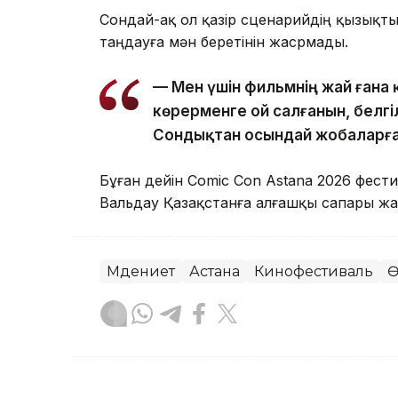
Сондай-ақ ол қазір сценарийдің қызықт
таңдауға мән беретінін жасрмады.
— Мен үшін фильмнің жай ғана 
көрерменге ой салғанын, белгіл
Сондықтан осындай жобаларға 
Бұған дейін Comic Con Astana 2026 фест
Вальдау Қазақстанға алғашқы сапары ж
Мәдениет
Астана
Кинофестиваль
Ө
Назерке Сүйіндік