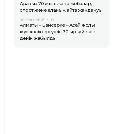
Арқалыққа 70 жыл: жаңа жобалар,
спорт және қаланың қайта жандануы
08 тамыз 2026, 21:13
Алматы – Байсерке – Ақсай жолы
жүк көліктері үшін 30 қыркүйекке
дейін жабылды