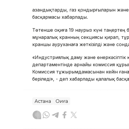
Қазандықтарды, газ қондырғыларын және
басқармасы хабарлады.
Төтенше оқиға 19 наурыз күні таңертең б
мұнаралық кранның секциясы қирап, тұр
краншы ауруханаға жеткізілді және сонд
«Индустриялық даму және өнеркәсіптік қа
департаментінде арнайы комиссия құры
Комиссия тұжырымдамасынан кейін ғана 
беріледі», - деп хабарлады қалалық басқ
Астана
Оқиға