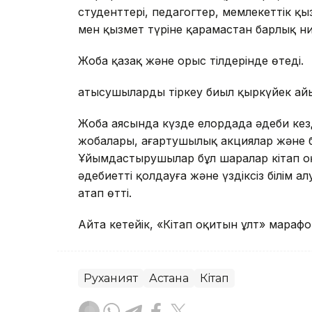
студенттері, педагогтер, мемлекеттік қ
мен қызмет түріне қарамастан барлық ни
Жоба қазақ және орыс тілдерінде өтеді.
Қатысушыларды тіркеу биыл қыркүйек а
Жоба аясында күзде елордада әдеби кезд
жобалары, ағартушылық акциялар және ба
Ұйымдастырушылар бұл шаралар кітап о
әдебиетті қолдауға және үздіксіз білім 
атап өтті.
Айта кетейік, «Кітап оқитын ұлт» мара
Руханият
Астана
Кітап