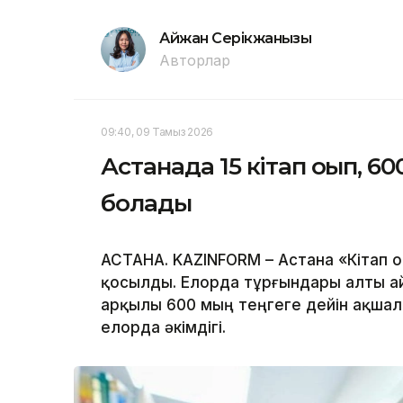
Айжан Серікжанқызы
Авторлар
09:40, 09 Тамыз 2026
Астанада 15 кітап оқып, 6
болады
АСТАНА. KAZINFORM – Астана «Кітап 
қосылды. Елорда тұрғындары алты ай
арқылы 600 мың теңгеге дейін ақшал
елорда әкімдігі.