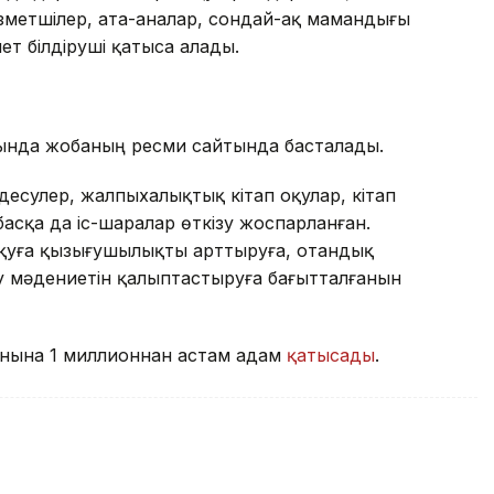
ызметшілер, ата-аналар, сондай-ақ мамандығы
ет білдіруші қатыса алады.
йында жобаның ресми сайтында басталады.
есулер, жалпыхалықтық кітап оқулар, кітап
сқа да іс-шаралар өткізу жоспарланған.
қуға қызығушылықты арттыруға, отандық
алу мәдениетін қалыптастыруға бағытталғанын
фонына 1 миллионнан астам адам
қатысады
.