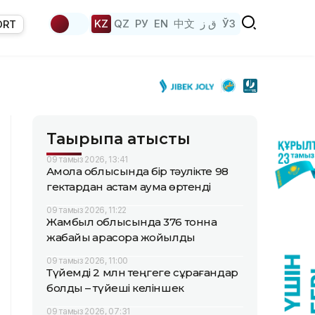
KZ
QZ
РУ
EN
中文
ق ز
ЎЗ
ORT
Тақырыпқа қатысты
09 тамыз 2026, 13:41
Ақмола облысында бір тәулікте 98
гектардан астам аумақ өртенді
09 тамыз 2026, 11:22
Жамбыл облысында 376 тонна
жабайы қарасора жойылды
09 тамыз 2026, 11:00
Түйемді 2 млн теңгеге сұрағандар
болды – түйеші келіншек
09 тамыз 2026, 07:31