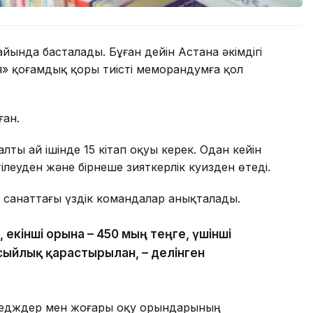
йында басталады. Бұған дейін Астана әкімдігі
я» қоғамдық қоры тиісті меморандумға қол
ған.
ы ай ішінде 15 кітап оқуы керек. Одан кейін
еуден және бірнеше зияткерлік куизден өтеді.
анаттағы үздік командалар анықталады.
, екінші орынға – 450 мың теңге, үшінші
сыйлық қарастырылған, – делінген
ледждер мен жоғары оқу орындарының