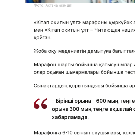
Фото: Астана әкімдігі
«Кітап оқитын ұлт» марафоны қыркүйек а
мен «Кітап оқитын ұлт – Читающая наци
қойған.
Жоба оқу мәдениетін дамытуға бағыттал
Марафон шарты бойынша қатысушылар алт
олар оқыған шығармалары бойынша тестіл
Сынақтардың қорытындысы бойынша әр с
– Бірінші орынға – 600 мың теңге
орынға 300 мың теңге ақшалай 
хабарламада.
Марафонға 6-10 сынып оқушылары, кол