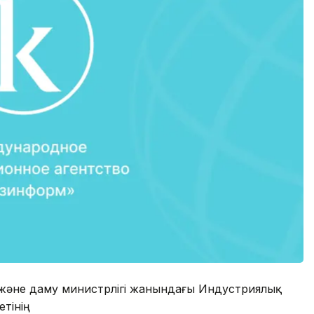
р және даму министрлігі жанындағы Индустриялық
етінің