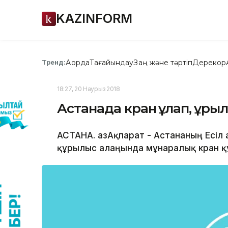
KAZINFORM
Ақорда
Тағайындау
Заң және тәртіп
Дерекқор
Тренд:
18:27, 20 Наурыз 2018
Астанада кран құлап, құры
АСТАНА. ҚазАқпарат - Астананың Есіл
құрылыс алаңында мұнаралық кран құл