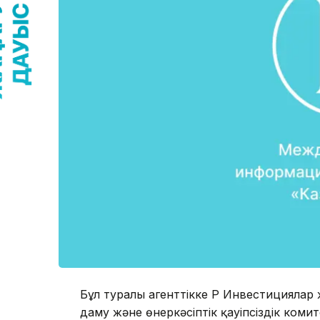
Бұл туралы агенттікке ҚР Инвестицияла
даму және өнеркәсіптік қауіпсіздік комит