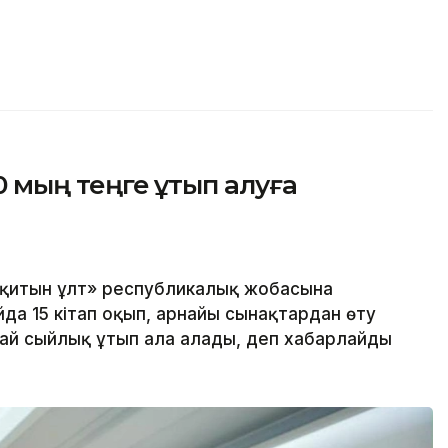
00 мың теңге ұтып алуға
оқитын ұлт» республикалық жобасына
да 15 кітап оқып, арнайы сынақтардан өту
ай сыйлық ұтып ала алады, деп хабарлайды