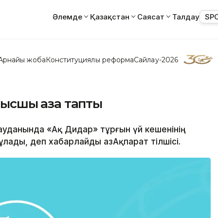
Әлемде
Қазақстан
Саясат
Талдау
SP
Арнайы жоба
Конституциялық реформа
Сайлау-2026
лысшы қаза тапты
 ауданында «Ақ Дидар» тұрғын үй кешенінің
ады, деп хабарлайды ҚазАқпарат тілшісі.