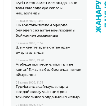
Бүгін Астана мен Алматыда және
тағы екі қалада ауа сапасы
нашарлайды
09 тамыз 2026, 04:11
TikТok-тағы тікелей эфирде
бейәдеп сөз айтқан қызылордалық
бойжеткен жазаланды
09 тамыз 2026, 01:52
Шымкентте ауаға оқ атқан адам
қамауға алынды
08 тамыз 2026, 23:26
Ақтөбеде әріптесін өлтіріп алған
кенші 13 жылға бас бостандығынан
айырылды
08 тамыз 2026, 21:53
Түркістанда сайлаушыларға
жағдай жасау үшін цифрлық
технологиялар қолданылып жатыр
08 тамыз 2026, 21:27