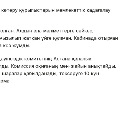
 көтеру құрылыстарын мемлекеттік қадағалау
олған. Алдын ала мәліметтерге сәйкес,
ғызылып жатқан үйге құлаған. Кабинада отырған
а көз жұмды.
уіпсіздік комитетінің Астана қалалық
лды. Комиссия оқиғаның мән-жайын анықтайды.
шаралар қабылданады, тексеруге 10 күн
арма.