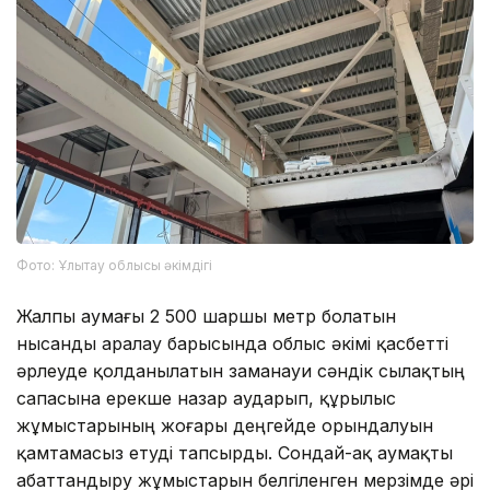
Фото: Ұлытау облысы әкімдігі
Жалпы аумағы 2 500 шаршы метр болатын
нысанды аралау барысында облыс әкімі қасбетті
әрлеуде қолданылатын заманауи сәндік сылақтың
сапасына ерекше назар аударып, құрылыс
жұмыстарының жоғары деңгейде орындалуын
қамтамасыз етуді тапсырды. Сондай-ақ аумақты
абаттандыру жұмыстарын белгіленген мерзімде әрі