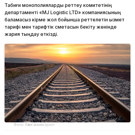
Табиғи монополияларды реттеу комитетінің
департаменті «MJ Logistic LTD» компаниясының
баламасыз кірме жол бойынша реттелетін қызмет
тарифі мен тарифтік сметасын бекіту жөнінде
жария тыңдау өткізді.
Фото: Көлік министрлігі