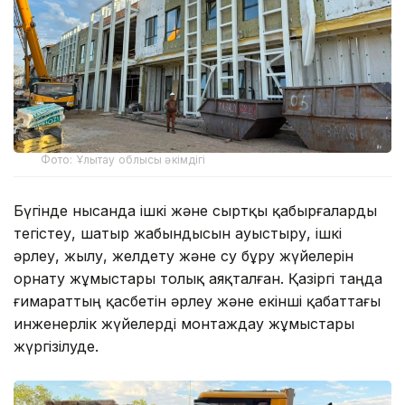
Фото: Ұлытау облысы әкімдігі
Бүгінде нысанда ішкі және сыртқы қабырғаларды
тегістеу, шатыр жабындысын ауыстыру, ішкі
әрлеу, жылу, желдету және су бұру жүйелерін
орнату жұмыстары толық аяқталған. Қазіргі таңда
ғимараттың қасбетін әрлеу және екінші қабаттағы
инженерлік жүйелерді монтаждау жұмыстары
жүргізілуде.