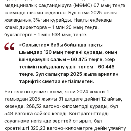
медициналық сақтандыруға (МӘМС) 67 мың теңге
көлемінде шығын көзделген. Бұл сома 2025 жылы
жалақының 3%-ын құрайды. Нақты еңбекақы
көлемі: директорға – 1 млн 20 мың теңге,
бухгалтерге – 1 млн 638 мың теңге.
«Салықтар» бабы бойынша нақты
шығындар 120 мың теңгені құрады, оның
ішінде:мүлік салығы – 60 475 теңге, жер
телімін пайдалану үшін төлем – 60 446
теңге. Бұл салықтар 2025 жылға арналған
тарифтік сметаға енгізілмеген.
Реттелетін қызмет көлемі, яғни 2024 жылғы 1
тамыздан 2025 жылғы 31 шілдеге дейінгі 12 айлық
кезеңде, 268,52 вагоно-километрді құрады, бұл
548 вагонға сәйкес келеді. Контрагенттерді
сауалнама негізінде зерттей отырып, бұл
көрсеткішті 329,23 вагоно-километрге дейін ұлғайту