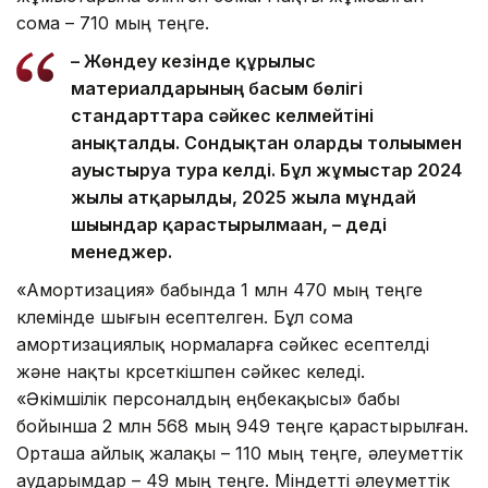
сома – 710 мың теңге.
– Жөндеу кезінде құрылыс
материалдарының басым бөлігі
стандарттарға сәйкес келмейтіні
анықталды. Сондықтан оларды толығымен
ауыстыруға тура келді. Бұл жұмыстар 2024
жылы атқарылды, 2025 жылға мұндай
шығындар қарастырылмаған, – деді
менеджер.
«Амортизация» бабында 1 млн 470 мың теңге
көлемінде шығын есептелген. Бұл сома
амортизациялық нормаларға сәйкес есептелді
және нақты көрсеткішпен сәйкес келеді.
«Әкімшілік персоналдың еңбекақысы» бабы
бойынша 2 млн 568 мың 949 теңге қарастырылған.
Орташа айлық жалақы – 110 мың теңге, әлеуметтік
аударымдар – 49 мың теңге. Міндетті әлеуметтік