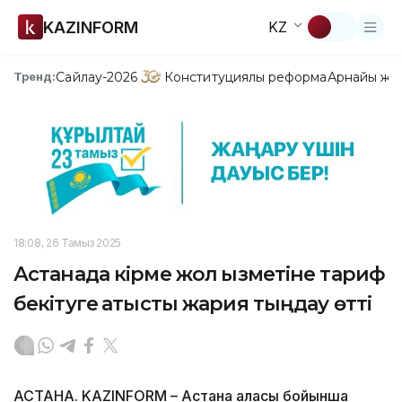
KAZINFORM
KZ
Сайлау-2026
Конституциялық реформа
Арнайы жо
Тренд:
18:08, 26 Тамыз 2025
Астанада кірме жол қызметіне тариф
бекітуге қатысты жария тыңдау өтті
АСТАНА. KAZINFORM – Астана қаласы бойынша