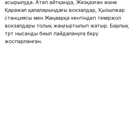
асырылуда. Атап айтқанда, Жезқазған және
Қаражал қалаларындағы вокзалдар, Қызылжар
станциясы мен Жаңаарқа кентіндегі теміржол
вокзалдары толық жаңғыртылып жатыр. Барлық
төрт нысанды биыл пайдалануға беру
жоспарланған.
Фото: Ұлытау облысы әкімдігі