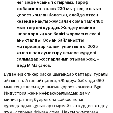
негізінде ұсынып отырмыз. Тариф
жобасында жалпы 230 мың теңге шығын
қарастырылған болатын, алайда өткен
кезеңде нақты жұмсалған сома 1 млн 180
мың теңгені құрады. Жөндеу кезінде
шпалдардың көп бөлігі жарамсыз екені
анықталды. Осыған байланысты
материалдар көлемі ұлғайтылды. 2025
жылға шпал ауыстыру немесе күрделі
салымдар жоспарланып отырған жоқ, –
деді М.Мақанов.
Бұдан әрі спикер басқа шығындар баптары туралы
айтып өтті. Атап айтқанда, «Жөндеу» бабында 680
мың теңге көлемінде шығын қарастырылған. Бұл –
Индустрия және инфрақұрылымдық даму
министрлігінің бұйрығына сәйкес негізгі
құралдардың құнын арттырмайтын күрделі жөндеу
жұмыстарына бөлінген сома. Нақты жұмсалған