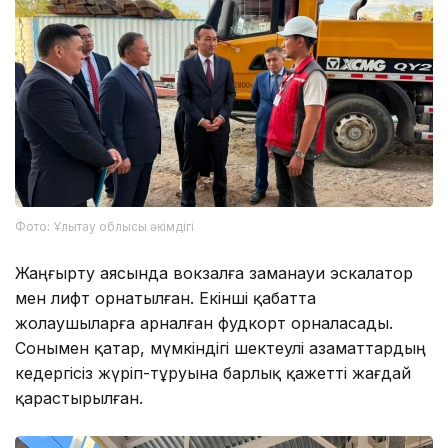
Фото: Ұлытау облысы әкімдігі
Жаңғырту аясында вокзалға заманауи эскалатор
мен лифт орнатылған. Екінші қабатта
жолаушыларға арналған фудкорт орналасады.
Сонымен қатар, мүмкіндігі шектеулі азаматтардың
кедергісіз жүріп-тұруына барлық қажетті жағдай
қарастырылған.