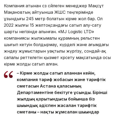
Компания атынан сөз сөйлеген менеджер Мақсұт
Мақановтың айтуынша ЖШС теңгерімінде
ұзындығы 245 метр болатын кірме жол бар. Ол
2022 жылғы 15 желтоқсандағы сатып алу-сату
шарты негізінде алынған. «MJ Logistic LTD»
компаниясы жылжымалы құрамның рельстен
шығып кетуін болдырмау, күрделі және ағымдағы
жөндеу жұмыстарын уақтылы жүргізу, сондай-ақ
сапалы реттелетін қызмет көрсету мақсатында осы
кірме жолды сатып алған.
– Кірме жолды сатып алғаннан кейін,
компания тариф жобасын және тарифтік
сметасын Астана қаласының
Департаментіне бекітуге ұсынды. Бірінші
жылдың қорытындысы бойынша біз
шығындық әдіспен жасалған тарифтік
сметаны – нақты жұмсалған шығындар