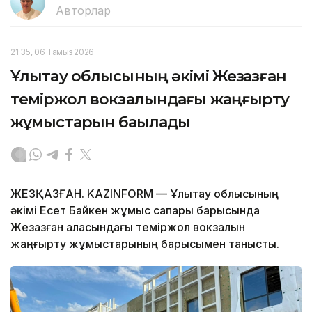
Авторлар
21:35, 06 Тамыз 2026
Ұлытау облысының әкімі Жезқазған
теміржол вокзалындағы жаңғырту
жұмыстарын бақылады
ЖЕЗҚАЗҒАН. KAZINFORM — Ұлытау облысының
әкімі Есет Байкен жұмыс сапары барысында
Жезқазған қаласындағы теміржол вокзалын
жаңғырту жұмыстарының барысымен танысты.