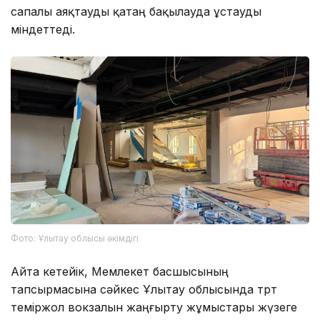
сапалы аяқтауды қатаң бақылауда ұстауды
міндеттеді.
Фото: Ұлытау облысы әкімдігі
Айта кетейік, Мемлекет басшысының
тапсырмасына сәйкес Ұлытау облысында төрт
теміржол вокзалын жаңғырту жұмыстары жүзеге