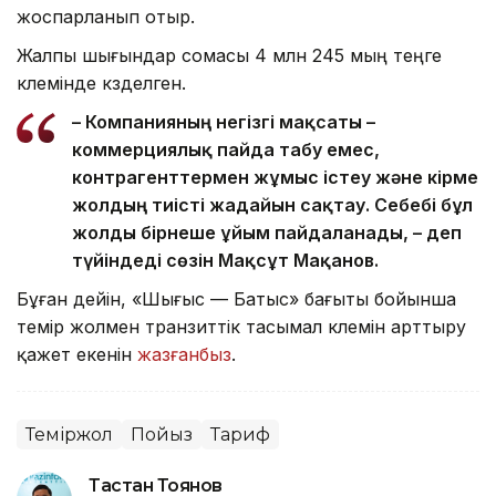
жоспарланып отыр.
Жалпы шығындар сомасы 4 млн 245 мың теңге
көлемінде көзделген.
– Компанияның негізгі мақсаты –
коммерциялық пайда табу емес,
контрагенттермен жұмыс істеу және кірме
жолдың тиісті жағдайын сақтау. Себебі бұл
жолды бірнеше ұйым пайдаланады, – деп
түйіндеді сөзін Мақсұт Мақанов.
Бұған дейін, «Шығыс — Батыс» бағыты бойынша
темір жолмен транзиттік тасымал көлемін арттыру
қажет екенін
жазғанбыз
.
Теміржол
Пойыз
Тариф
Тастан Тоянов