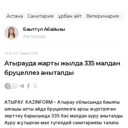
Астана
Санитария
Құрбан айт
Ветеринария
Қ
Бақытгүл Абайқызы
Авторлар
14:15, 06 Тамыз 2026
Атырауда жарты жылда 335 малдан
бруцеллез анықталды
АТЫРАУ. KAZINFORM – Атырау облысында биылғы
алғашқы алты айда бруцеллезге қарсы жүргізілген
зерттеу барысында 335 бас малдан ауру анықталды.
Ауру жұқтырған мал түгелдей санитариялық талапқа