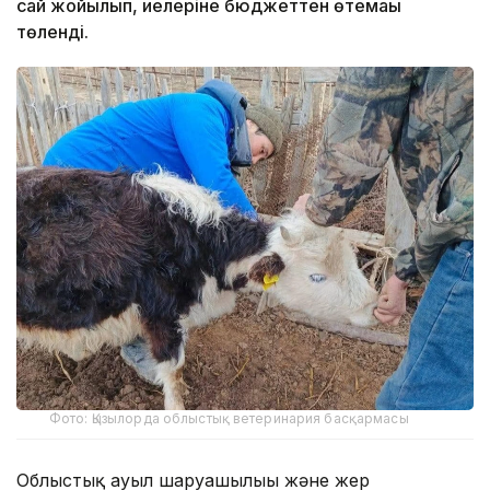
сай жойылып, иелеріне бюджеттен өтемақы
төленді.
Фото: Қызылорда облыстық ветеринария басқармасы
Облыстық ауыл шаруашылығы және жер