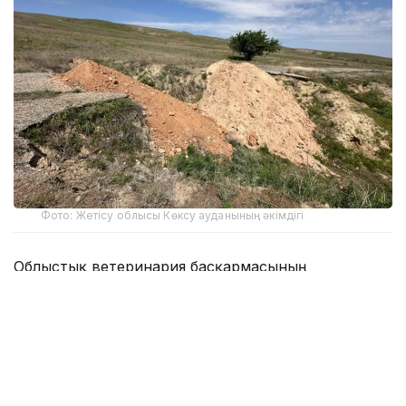
Фото: Жетісу облысы Көксу ауданының әкімдігі
Облыстық ветеринария басқармасының
мәліметінше, олар талапқа сәйкес бетонмен
қоршалып, қауіпсіздік белгілері қойылған.
- Мемлекеттік жер кадастрлық нөмірлері
алынып, 32,2 млн теңгеге санитарлық
қорғаныш аймағы белгіленді. Орны