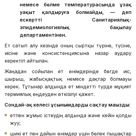
немесе бөлме температурасында ұзақ
уақыт қалдыруға болмайды, — деп
ескертті Санитариялық-
эпидемиологиялық бақылау
департаментінен.
Ет сатып алу кезінде оның сыртқы түріне, түсіне,
иісіне және консистенциясына назар аудару
керектігі айтылған.
Жаңадан сойылған ет өнімдерінде бөгде иіс,
шырыш, жабысқақтық немесе дақтар болмауы
керек. Тұтынар алдында ет міндетті түрде мұқият
термиялық өңдеуден өткізілуі қажет.
Сондай-ақ келесі ұсынымдарды сақтау маңызды:
етпен жұмыс істеудің алдында және кейін қолды
жуу;
шикі ет пен дайын өнімдер үшін бөлек пышақтар