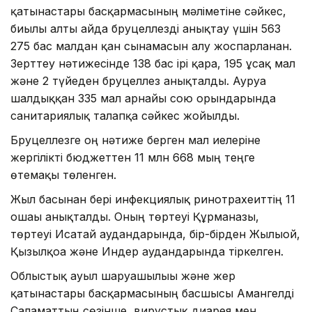
қатынастары басқармасының мәліметіне сәйкес,
биылғы алты айда бруцеллезді анықтау үшін 563
275 бас малдан қан сынамасын алу жоспарланған.
Зерттеу нәтижесінде 138 бас ірі қара, 195 ұсақ мал
және 2 түйеден бруцеллез анықталды. Ауруға
шалдыққан 335 мал арнайы сою орындарында
санитариялық талапқа сәйкес жойылды.
Бруцеллезге оң нәтиже берген мал иелеріне
жергілікті бюджеттен 11 млн 668 мың теңге
өтемақы төленген.
Жыл басынан бері инфекциялық ринотрахеиттің 11
ошағы анықталды. Оның төртеуі Құрманғазы,
төртеуі Исатай аудандарында, бір-бірден Жылыой,
Қызылқоға және Индер аудандарында тіркелген.
Облыстық ауыл шаруашылығы және жер
қатынастары басқармасының басшысы Амангелді
Саламаттың сөзінше, вирустық диарея мен