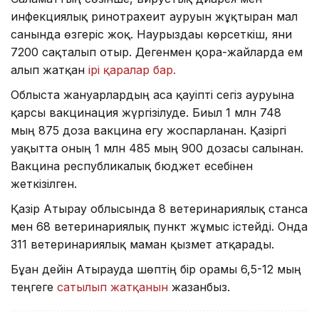
инфекциялық ринотрахеит ауруын жұқтырған мал
санында өзгеріс жоқ. Наурыздағы көрсеткіш, яғни
7200 сақталып отыр. Дегенмен қора-жайларда ем
алып жатқан
ірі қаралар бар.
Облыста жануарлардың аса қауіпті сегіз ауруына
қарсы вакцинация жүргізілуде. Биыл 1 млн 748
мың 875 доза вакцина егу жоспарланған. Қазіргі
уақытта оның 1 млн 485 мың 900 дозасы салынған.
Вакцина республикалық бюджет есебінен
жеткізілген.
Қазір Атырау облысында 8 ветеринариялық станса
мен 68 ветеринариялық пункт жұмыс істейді. Онда
311 ветеринариялық маман қызмет атқарады.
Бұған дейін Атырауда шөптің бір орамы 6,5-12 мың
теңгеге
сатылып жатқанын
жазғанбыз.