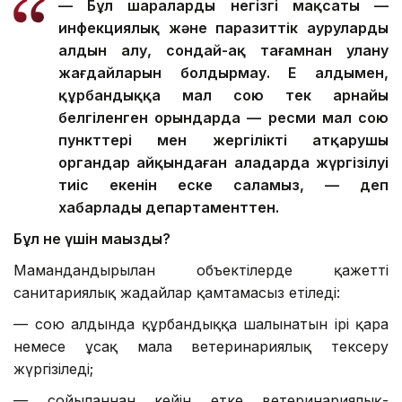
— Бұл шаралардың негізгі мақсаты —
инфекциялық және паразиттік аурулардың
алдын алу, сондай-ақ тағамнан улану
жағдайларын болдырмау. Ең алдымен,
құрбандыққа мал сою тек арнайы
белгіленген орындарда — ресми мал сою
пункттері мен жергілікті атқарушы
органдар айқындаған алаңдарда жүргізілуі
тиіс екенін еске саламыз, — деп
хабарлады департаменттен.
Бұл не үшін маңызды?
Мамандандырылған объектілерде қажетті
санитариялық жағдайлар қамтамасыз етіледі:
— сою алдында құрбандыққа шалынатын ірі қара
немесе ұсақ малға ветеринариялық тексеру
жүргізіледі;
— сойылғаннан кейін етке ветеринариялық-