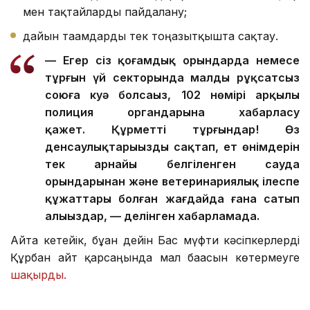
мен тақтайларды пайдалану;
дайын тағамдарды тек тоңазытқышта сақтау.
— Егер сіз қоғамдық орындарда немесе
тұрғын үй секторында малды рұқсатсыз
союға куә болсаңыз, 102 нөмірі арқылы
полиция органдарына хабарласу
қажет. Құрметті тұрғындар! Өз
денсаулықтарыңызды сақтап, ет өнімдерін
тек арнайы белгіленген сауда
орындарынан және ветеринариялық ілеспе
құжаттары болған жағдайда ғана сатып
алыңыздар, — делінген хабарламада.
Айта кетейік, бұған дейін Бас мүфти кәсіпкерлерді
Құрбан айт қарсаңында мал бағасын көтермеуге
шақырды.