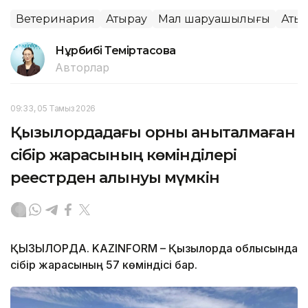
Ветеринария
Атырау
Мал шаруашылығы
Аты
Нұрбибі Теміртасова
Авторлар
09:33, 05 Тамыз 2026
Қызылордадағы орны анықталмаған
сібір жарасының көмінділері
реестрден алынуы мүмкін
ҚЫЗЫЛОРДА. KAZINFORM – Қызылорда облысында
сібір жарасының 57 көміндісі бар.