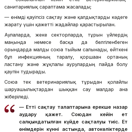
санитариялық сараптама жасалады;
— өнімді қауіпсіз сақтау және қалдықтарды кәдеге
жарату үшін қажетті жағдайлар қарастырылған.
Аулаларда, жеке секторларда, тұрғын үйлердің
маңында немесе басқа да белгіленбеген
орындарда малды союға тыйым салынады, өйткені
бұл инфекцияның таралу, қоршаған ортаның
ластану және жұқпалы аурулардың пайда болу
қаупін тудырады.
Союға тек ветеринариялық тұрғыдан қолайлы
шаруашылықтардан шыққан сау малдар ғана
жіберіледі.
— Етті сақтау талаптарына ерекше назар
аудару қажет. Союдан кейін ет
салқындатылған күйде сақталуы тиіс. Ет
өнімдерін күннің астында, автокөліктерде