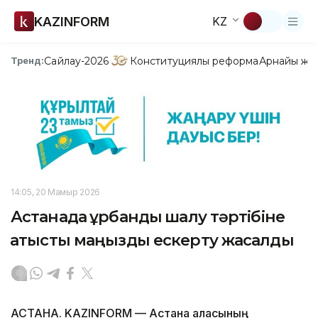
KAZINFORM
KZ
Сайлау-2026
Конституциялық реформа
Арнайы жо
Тренд:
14:05, 20 Мамыр 2026
Астанада құрбандық шалу тәртібіне
қатысты маңызды ескерту жасалды
АСТАНА. KAZINFORM — Астана қаласының