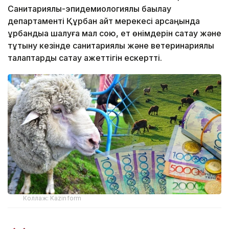
Санитариялық-эпидемиологиялық бақылау
департаменті Құрбан айт мерекесі қарсаңында
құрбандыққа шалуға мал сою, ет өнімдерін сақтау және
тұтыну кезінде санитариялық және ветеринариялық
талаптарды сақтау қажеттігін ескертті.
Коллаж: Kazinform