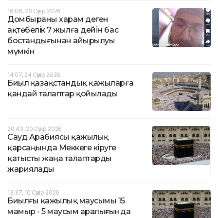
16:06, 28 Сәуір 2026
Домбыраны харам деген
ақтөбелік 7 жылға дейін бас
бостандығынан айырылуы
мүмкін
14:07, 24 Сәуір 2026
Биыл қазақстандық қажыларға
қандай талаптар қойылады
20:43, 20 Сәуір 2026
Сауд Арабиясы қажылық
қарсаңында Меккеге кіруге
қатысты жаңа талаптарды
жариялады
13:37, 10 Сәуір 2026
Биылғы қажылық маусымы 15
мамыр - 5 маусым аралығында