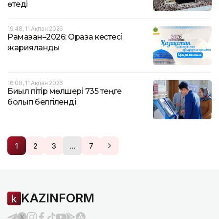
өтеді
19:48, 11 Ақпан 2026
Рамазан–2026: Ораза кестесі
жарияланды
16:08, 11 Ақпан 2026
Биыл пітір мөлшері 735 теңге
болып белгіленді
…
1
2
3
7
KAZINFORM