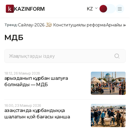
KAZINFORM
KZ
Сайлау-2026
Конституциялық реформа
Арнайы жо
Тренд:
ҚМДБ
18:12, 26 Мамыр 2026
Қарызданып құрбан шалуға
болмайды — ҚМДБ
16:00, 23 Мамыр 2026
Қазақстанда құрбандыққа
шалатын қой бағасы қанша