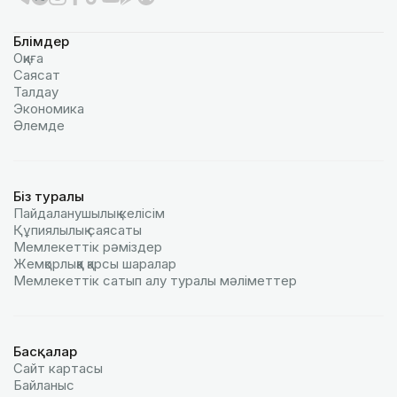
Бөлімдер
Оқиға
Саясат
Талдау
Экономика
Әлемде
Біз туралы
Пайдаланушылық келiciм
Құпиялылық саясаты
Мемлекеттік рәміздер
Жемқорлыққа қарсы шаралар
Мемлекеттік сатып алу туралы мәлiметтер
Басқалар
Сайт картасы
Байланыс