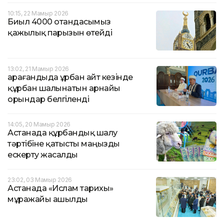
10:15, 22 Мамыр 2026
Биыл 4000 отандасымыз
қажылық парызын өтейді
13:02, 21 Мамыр 2026
Қарағандыда Құрбан айт кезінде
құрбан шалынатын арнайы
орындар белгіленді
14:05, 20 Мамыр 2026
Астанада құрбандық шалу
тәртібіне қатысты маңызды
ескерту жасалды
23:02, 03 Мамыр 2026
Астанада «Ислам тарихы»
мұражайы ашылды