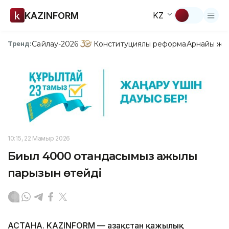
KAZINFORM
KZ
Сайлау-2026
Конституциялық реформа
Арнайы жо
Тренд:
10:15, 22 Мамыр 2026
Биыл 4000 отандасымыз қажылық
парызын өтейді
АСТАНА. KAZINFORM — Қазақстан қажылық