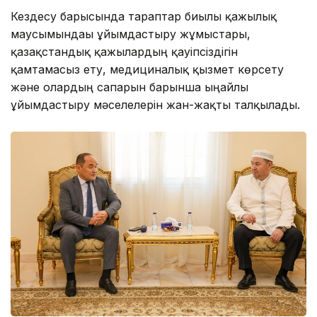
Кездесу барысында тараптар биылғы қажылық
маусымындағы ұйымдастыру жұмыстары,
қазақстандық қажылардың қауіпсіздігін
қамтамасыз ету, медициналық қызмет көрсету
және олардың сапарын барынша ыңғайлы
ұйымдастыру мәселелерін жан-жақты талқылады.