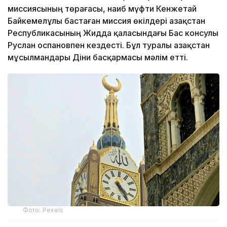
миссиясының төрағасы, наиб мүфти Кенжетай
Байкемелұлы бастаған миссия өкілдері Қазақстан
Республикасының Жидда қаласындағы Бас консулы
Руслан Қоспановпен кездесті. Бұл туралы Қазақстан
мұсылмандары Діни басқармасы мәлім етті.
Фото: Pexels