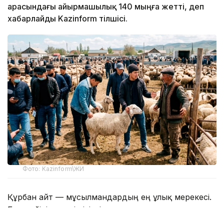
арасындағы айырмашылық 140 мыңға жетті, деп
хабарлайды Kazinform тілшісі.
Фото: Kazinform\ЖИ
Құрбан айт — мұсылмандардың ең ұлық мерекесі.
Бұл мейірім мен ізгіліктің, жомарттықтың символы.
Құрбандық шалып, малдың етін отбасы, туған-туыс