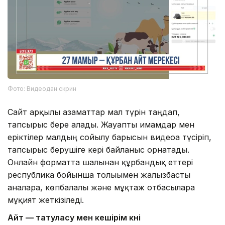
Фото: Видеодан скрин
Сайт арқылы азаматтар мал түрін таңдап,
тапсырыс бере алады. Жауапты имамдар мен
еріктілер малдың сойылу барысын видеоға түсіріп,
тапсырыс берушіге кері байланыс орнатады.
Онлайн форматта шалынған құрбандық еттері
республика бойынша толығымен жалғызбасты
аналарға, көпбалалы және мұқтаж отбасыларға
мұқият жеткізіледі.
Айт — татуласу мен кешірім күні