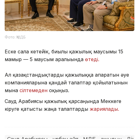
Фото: ҚМДБ
Еске сала кетейік, биылғы қажылық маусымы 15
мамыр — 5 маусым аралығында
өтеді.
Ал қазақстандықтарды қажылыққа апаратын әуе
компанияларына қандай талаптар қойылатынын
мына
сілтемеден
оқыңыз.
Сауд Арабиясы қажылық қарсаңында Меккеге
кіруге қатысты жаңа талаптарды
жариялады.