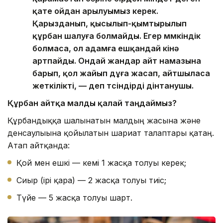
қате ойдан арылуымыз керек.
Қарызданып, қысылып-қымтырылып
құрбан шалуға болмайды. Егер мүмкіндік
болмаса, ол адамға ешқандай кінә
артпайды. Ондай жандар айт намазына
барып, қол жайып дұға жасап, айтшыласа
жеткілікті, — деп түсіндірді дінтанушы.
Құрбан айтқа малды қалай таңдаймыз?
Құрбандыққа шалынатын малдың жасына және
денсаулығына қойылатын шариғат талаптары қатаң.
Атап айтқанда:
Қой мен ешкі — кемі 1 жасқа толуы керек;
Сиыр (ірі қара) — 2 жасқа толуы тиіс;
Түйе — 5 жасқа толуы шарт.