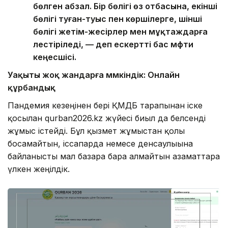
бөлген абзал. Бір бөлігі өз отбасына, екінші
бөлігі туған-туыс пен көршілерге, үшінші
бөлігі жетім-жесірлер мен мұқтаждарға
үлестіріледі, — деп ескертті бас мүфти
кеңесшісі.
Уақыты жоқ жандарға мүмкіндік: Онлайн
құрбандық
Пандемия кезеңінен бері ҚМДБ тарапынан іске
қосылған qurban2026.kz жүйесі биыл да белсенді
жұмыс істейді. Бұл қызмет жұмыстан қолы
босамайтын, іссапарда немесе денсаулығына
байланысты мал базарға бара алмайтын азаматтарға
үлкен жеңілдік.