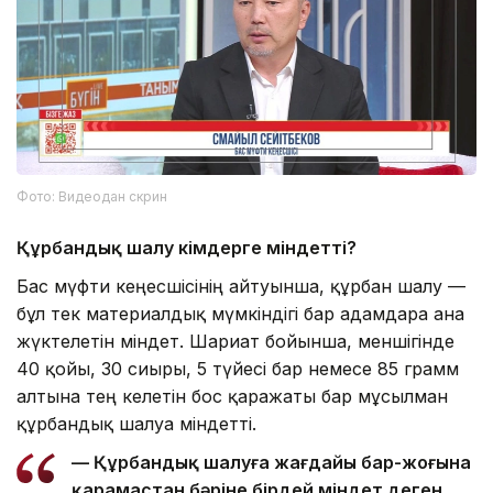
Фото: Видеодан скрин
Құрбандық шалу кімдерге міндетті?
Бас мүфти кеңесшісінің айтуынша, құрбан шалу —
бұл тек материалдық мүмкіндігі бар адамдарға ғана
жүктелетін міндет. Шариғат бойынша, меншігінде
40 қойы, 30 сиыры, 5 түйесі бар немесе 85 грамм
алтынға тең келетін бос қаражаты бар мұсылман
құрбандық шалуға міндетті.
— Құрбандық шалуға жағдайы бар-жоғына
қарамастан бәріне бірдей міндет деген