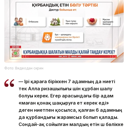
Фото: Видеодан скрин
— Ірі қараға біріккен 7 адамның да ниеті
тек Алла ризашылығы үшін құрбан шалу
болуы керек. Егер арасындағы бір адам
«маған қонақ шақыруға ет керек еді»
деген ниетпен қосылса, қалған 6 адамның
да құрбандығы жарамсыз болып қалады.
Сондай-ақ сойылған малдың етін үш бөлікке