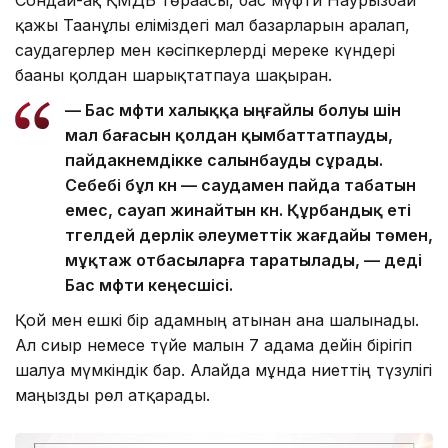
қажы Тағанұлы еліміздегі мал базарларын аралап,
саудагерлер мен кәсіпкерлерді мереке күндері
бағаны қолдан шарықтатпауға шақырған.
— Бас мүфти халыққа ыңғайлы болуы үшін
мал бағасын қолдан қымбаттатпауды,
пайдакүнемдікке салынбауды сұрады.
Себебі бұл күн — саудамен пайда табатын
емес, сауап жинайтын күн. Құрбандық еті
түгелдей дерлік әлеуметтік жағдайы төмен,
мұқтаж отбасыларға таратылады, — деді
Бас мүфти кеңесшісі.
Қой мен ешкі бір адамның атынан ғана шалынады.
Ал сиыр немесе түйе малын 7 адамға дейін бірігіп
шалуға мүмкіндік бар. Алайда мұнда ниеттің түзулігі
маңызды рөл атқарады.