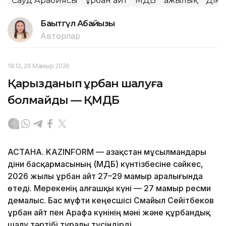
Сауд Арабиясы
Құрбан айт
ҚМДБ
Қажылық
Дін
Бақытгүл Абайқызы
Авторлар
18:12, 26 Мамыр 2026
Қарызданып құрбан шалуға
болмайды — ҚМДБ
АСТАНА. KAZINFORM — Қазақстан мұсылмандары
діни басқармасының (ҚМДБ) күнтізбесіне сәйкес,
2026 жылы Құрбан айт 27–29 мамыр аралығында
өтеді. Мерекенің алғашқы күні — 27 мамыр ресми
демалыс. Бас мүфти кеңесшісі Смайыл Сейітбеков
Құрбан айт пен Арафа күнінің мәні және құрбандық
шалу тәртібі туралы түсіндірді.