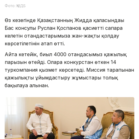
Фото: ҚМДБ
Өз кезегінде Қазақстанның Жидда қаласындағы
Бас консулы Руслан Қоспанов қасиетті сапарға
келетін отандастарымызға жан-жақты қолдау
көрсетілетінін атап өтті.
Айта кетейік, биыл 4000 отандасымыз қажылық
парызын өтейді. Оларға конкурстан өткен 14
туркомпания қызмет көрсетеді. Миссия тарапынан
қажылықты ұйымдастыру жұмыстары толық
бақылауға алынған.