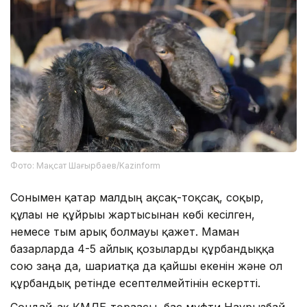
Фото: Мақсат Шағырбаев/Kazinform
Сонымен қатар малдың ақсақ-тоқсақ, соқыр,
құлағы не құйрығы жартысынан көбі кесілген,
немесе тым арық болмауы қажет. Маман
базарларда 4-5 айлық қозыларды құрбандыққа
сою заңға да, шариғатқа да қайшы екенін және ол
құрбандық ретінде есептелмейтінін ескертті.
Сондай-ақ ҚМДБ төрағасы, бас мүфти Наурызбай