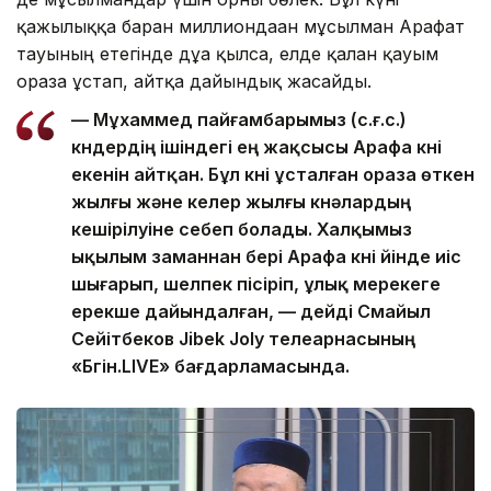
қажылыққа барған миллиондаған мұсылман Арафат
тауының етегінде дұға қылса, елде қалған қауым
ораза ұстап, айтқа дайындық жасайды.
— Мұхаммед пайғамбарымыз (с.ғ.с.)
күндердің ішіндегі ең жақсысы Арафа күні
екенін айтқан. Бұл күні ұсталған ораза өткен
жылғы және келер жылғы күнәлардың
кешірілуіне себеп болады. Халқымыз
ықылым заманнан бері Арафа күні үйінде иіс
шығарып, шелпек пісіріп, ұлық мерекеге
ерекше дайындалған, — дейді Смайыл
Сейітбеков Jibek Joly телеарнасының
«Бүгін.LIVE» бағдарламасында.