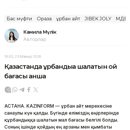
Бас мүфти
Ораза
Құрбан айт
JIBEK JOLY
ҚМДБ
Камила Мүлік
Авторлар
16:00, 23 Мамыр 2026
Қазақстанда құрбандыққа шалатын қой
бағасы қанша
АСТАНА. KAZINFORM — Құрбан айт мерекесіне
санаулы күн қалды. Бүгінде еліміздің өңірлерінде
құрбандыққа шалатын мал бағасы белгілі болды.
Соның ішінде қойдың ең арзаны мен қымбаты