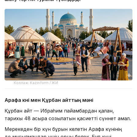
Коллаж: Kazinform / ЖИ
Арафа күні мен Құрбан айттың мәні
Құрбан айт — Ибраһим пайғамбардан қалған,
тарихы 48 ғасырға созылатын қасиетті сүннет амал.
Мерекеден бір күн бұрын келетін Арафа күнінің
де мұсылмандар үшін орны бөлек. Бұл күні