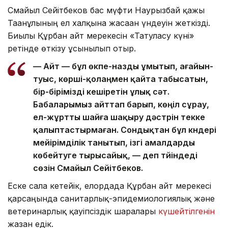
Смайыл Сейітбеков бас мүфти Наурызбай қажы
Тағанұлының ел халқына жасаған үндеуін жеткізді.
Биылғы Құрбан айт мерекесін «Татуласу күні»
ретінде өткізу ұсынылып отыр.
— Айт — бұл өкпе-назды ұмытып, ағайын-
туыс, көрші-қолаңмен қайта табысатын,
бір-бірімізді кешіретін ұлық сәт.
Бабаларымыз айттап барып, көңіл сұрау,
ел-жұртты шайға шақыру дәстүрін текке
қалыптастырмаған. Сондықтан бұл күндері
мейірімділік танытып, ізгі амалдарды
көбейтуге тырысайық, — деп түйіндеді
сөзін Смайыл Сейітбеков.
Еске сала кетейік, елордада Құрбан айт мерекесі
қарсаңында санитарлық-эпидемиологиялық және
ветеринарлық қауіпсіздік шаралары
күшейтілгенін
жазған едік.