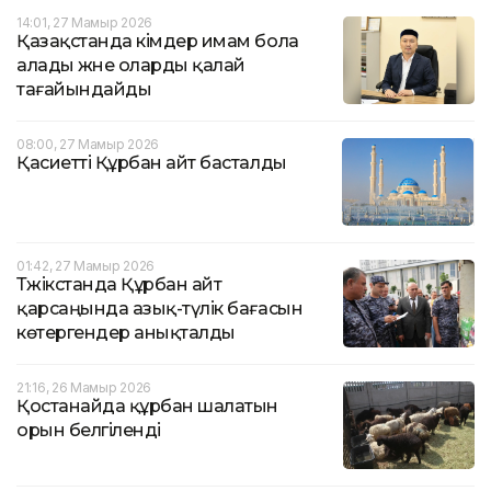
14:01, 27 Мамыр 2026
Қазақстанда кімдер имам бола
алады және оларды қалай
тағайындайды
08:00, 27 Мамыр 2026
Қасиетті Құрбан айт басталды
01:42, 27 Мамыр 2026
Тәжікстанда Құрбан айт
қарсаңында азық-түлік бағасын
көтергендер анықталды
21:16, 26 Мамыр 2026
Қостанайда құрбан шалатын
орын белгіленді