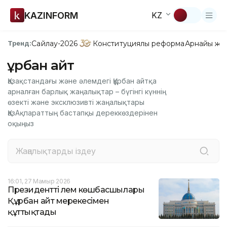
KAZINFORM
KZ
Сайлау-2026
Конституциялық реформа
Арнайы жо
Тренд:
Құрбан айт
Қазақстандағы және әлемдегі Құрбан айтқа
арналған барлық жаңалықтар – бүгінгі күннің
өзекті және эксклюзивті жаңалықтары
ҚазАқпараттың бастапқы дереккөздерінен
оқыңыз
16:01, 27 Мамыр 2026
Президентті әлем көшбасшылары
Құрбан айт мерекесімен
құттықтады