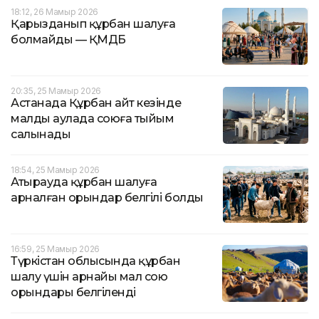
18:12, 26 Мамыр 2026
Қарызданып құрбан шалуға
болмайды — ҚМДБ
20:35, 25 Мамыр 2026
Астанада Құрбан айт кезінде
малды аулада союға тыйым
салынады
18:54, 25 Мамыр 2026
Атырауда құрбан шалуға
арналған орындар белгілі болды
16:59, 25 Мамыр 2026
Түркістан облысында құрбан
шалу үшін арнайы мал сою
орындары белгіленді