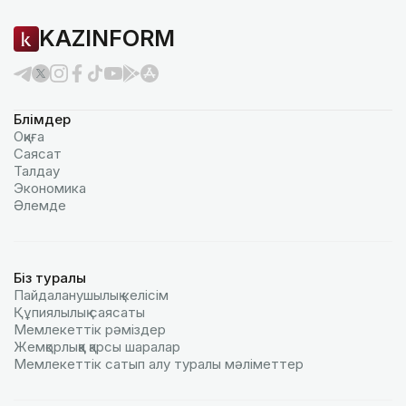
KAZINFORM
Бөлімдер
Оқиға
Саясат
Талдау
Экономика
Әлемде
Біз туралы
Пайдаланушылық келiciм
Құпиялылық саясаты
Мемлекеттік рәміздер
Жемқорлыққа қарсы шаралар
Мемлекеттік сатып алу туралы мәлiметтер