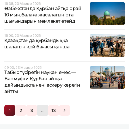
16:38, 23 Мамыр 2026
Өзбекстанда Құрбан айтқа орай
10 мың балаға жасалатын ота
шығындарын мемлекет өтейді
16:00, 23 Мамыр 2026
Қазақстанда құрбандыққа
шалатын қой бағасы қанша
09:00, 23 Мамыр 2026
Табыс түсіретін науқан емес —
Бас мүфти Құрбан айтқа
дайындықта нені ескеру керегін
айтты
…
1
2
3
13