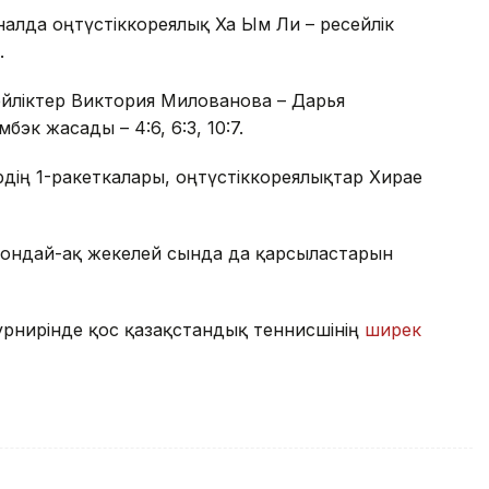
алда оңтүстіккореялық Ха Ым Ли – ресейлік
.
йліктер Виктория Милованова – Дарья
эк жасады – 4:6, 6:3, 10:7.
дің 1-ракеткалары, оңтүстіккореялықтар Хирае
 сондай-ақ жекелей сында да қарсыластарын
турнирінде қос қазақстандық теннисшінің
ширек