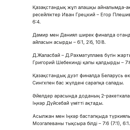
Қазақстандық жұп алғашқы айналымда-ақ
ресейліктер Иван Грецкий – Егор Плешивц
6:4.
Дамир мен Даниял ширек финалда отанд
айласын асырды – 6:1, 2:6, 10:8.
Д.Жалғасбай – Д.Рахматуллаев бүгін жар
Григорий Шебекинді қапы қалдырды – 7:6 (
Қазақстандық дуэт финалда Беларусь өк
Сингхпен бас жүлдені сарапқа салады.
Әйелдер арасында доданың 2-ракеткала
Іңкәр Дүйсебай үмітті ақтады.
Асылжан мен Іңкәр бастапқыда түркиялы
Мозгалеваны тықсыра білді – 7:6 (7:1), 6:1.