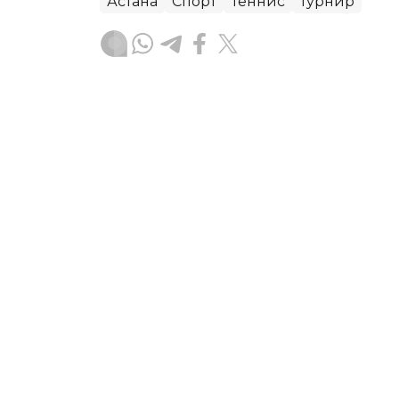
Астана
Спорт
Теннис
Турнир
Ғайсағали Сейтақ
Авторлар
17:40, 07 Тамыз 2026
«Болашақ ойындары»: қа
Баймен алғаш рет Phygita
АСТАНА. KAZINFORM — 8 тамызда Аст
ойындары аясында Phygital Fighting
Еліміздің намысын қорғайтын спортшы