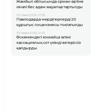
Жамбыл облысында орман өртіне
кінәлі бес адам жауапқа тартылды
05 тамыз 2026, 01:59
Павлодарда мердігерлердің 20
құрылыс лицензиясы тоқтатылды
05 тамыз 2026, 01:41
Өскемендегі хоккейші өлімі:
кассациялық сот үкімді өзгеріссіз
қалдырды