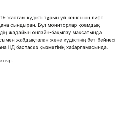
 жастағы күдікті тұрғын үй кешенінің лифт
ана сындырған. Бұл мониторлар қоғамдық
ердің жағдайын онлайн-бақылау мақсатында
ымен жабдықталған және күдіктінің бет-бейнесі
стана ІІД баспасөз қызметінің хабарламасында.
атыр.