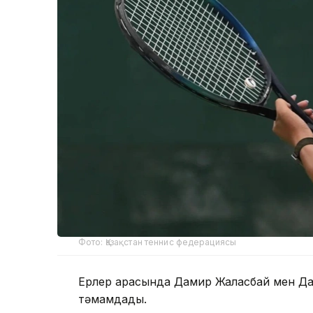
Фото: Қазақстан теннис федерациясы
Ерлер арасында Дамир Жалғасбай мен Да
тәмамдады.