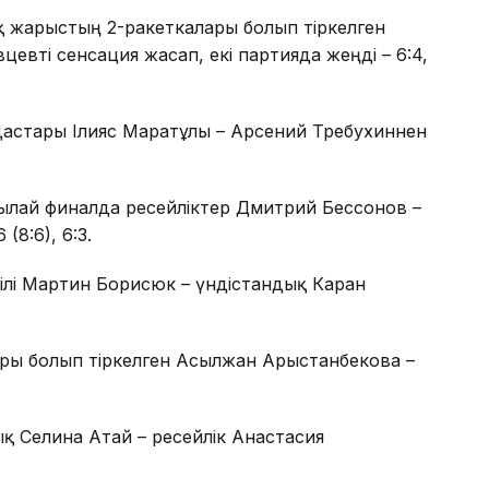
 жарыстың 2-ракеткалары болып тіркелген
евті сенсация жасап, екі партияда жеңді – 6:4,
астары Ілияс Маратұлы – Арсений Требухиннен
тылай финалда ресейліктер Дмитрий Бессонов –
8:6), 6:3.
ілі Мартин Борисюк – үндістандық Каран
ры болып тіркелген Асылжан Арыстанбекова –
қ Селина Атай – ресейлік Анастасия