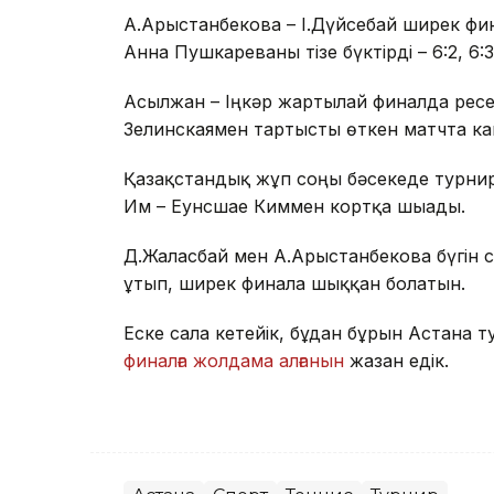
А.Арыстанбекова – І.Дүйсебай ширек фин
Анна Пушкареваны тізе бүктірді – 6:2, 6:3
Асылжан – Іңкәр жартылай финалда ресе
Зелинскаямен тартысты өткен матчта камб
Қазақстандық жұп соңғы бәсекеде турнир
Им – Еунсшае Киммен кортқа шығады.
Д.Жалғасбай мен А.Арыстанбекова бүгін
ұтып, ширек финалға шыққан болатын.
Еске сала кетейік, бұдан бұрын Астана 
финалға жолдама алғанын
жазған едік.