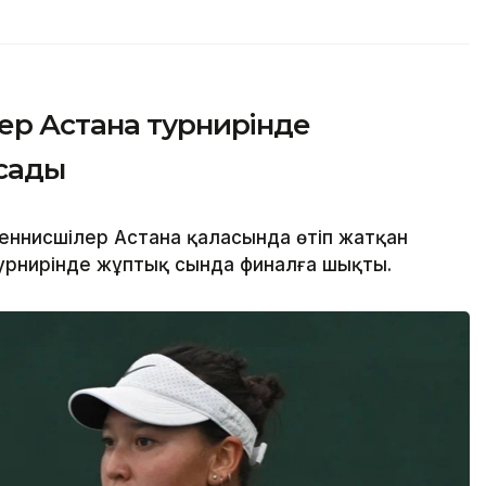
ер Астана турнирінде
сады
еннисшілер Астана қаласында өтіп жатқан
турнирінде жұптық сында финалға шықты.