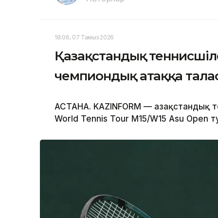
18:06, 07 Тамыз 2026
Қазақстандық теннисшіл
чемпиондық атаққа тала
АСТАНА. KAZINFORM — Қазақстандық т
World Tennis Tour M15/W15 Asu Open 