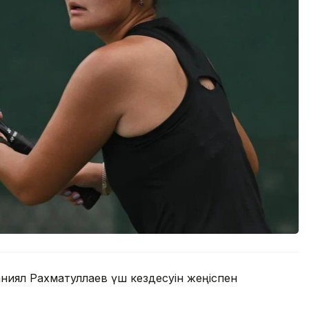
ниял Рахматуллаев үш кездесуін жеңіспен