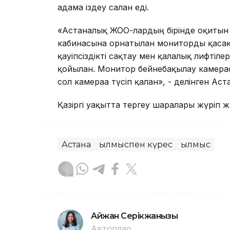
адамға іздеу салған еді.
«Астаналық ЖОО-лардың бірінде оқитын 19
кабинасына орнатылған мониторды қасақ
қауіпсіздікті сақтау мен қалалық лифтіл
қойылған. Монитор бейнебақылау камерас
сол камераға түсіп қалған», - делінген А
Қазіргі уақытта тергеу шаралары жүріп ж
Астана
Қылмыспен күрес
Қылмыс
Айжан Серікжанқызы
Авторлар