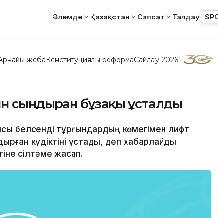
Әлемде
Қазақстан
Саясат
Талдау
SP
Арнайы жоба
Конституциялық реформа
Сайлау-2026
н сындырған бұзақы ұсталды
ясы белсенді тұрғындардың көмегімен лифт
ырған күдіктіні ұстады, деп хабарлайды
тіне сілтеме жасап.