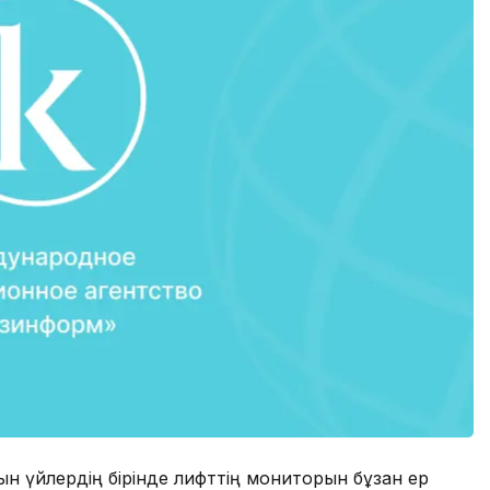
ын үйлердің бірінде лифттің мониторын бұзған ер