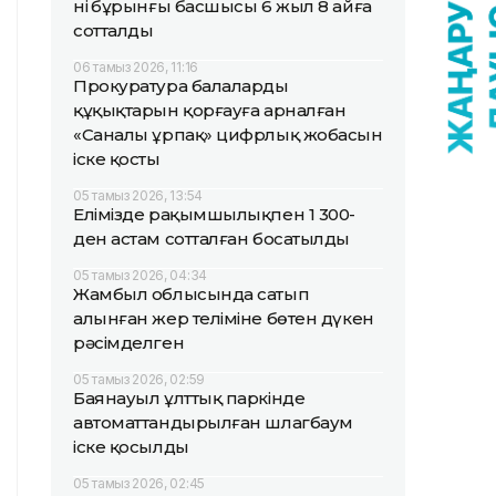
нің бұрынғы басшысы 6 жыл 8 айға
сотталды
06 тамыз 2026, 11:16
Прокуратура балалардың
құқықтарын қорғауға арналған
«Саналы ұрпақ» цифрлық жобасын
іске қосты
05 тамыз 2026, 13:54
Елімізде рақымшылықпен 1 300-
ден астам сотталған босатылды
05 тамыз 2026, 04:34
Жамбыл облысында сатып
алынған жер теліміне бөтен дүкен
рәсімделген
05 тамыз 2026, 02:59
Баянауыл ұлттық паркінде
автоматтандырылған шлагбаум
іске қосылды
05 тамыз 2026, 02:45