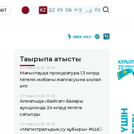
KZ
QZ
РУ
EN
中文
ق ز
ЎЗ
ORT
Тақырыпқа қатысты
07 тамыз 2026, 18:00
Маңғыстауда прокуратура 1,3 млрд
теңгелік жобаның жалғасуына ықпал
етті
07 тамыз 2026, 17:45
Алматыда «Байсат» базары
аукционда 24 млрд теңгеге
сатылды
07 тамыз 2026, 16:02
«Магистральдық су құбыры» ЖШС-