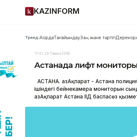
KAZINFORM
Ақорда
Тағайындау
Заң және тәртіп
Дерекқор
Тренд:
17:41, 29 Тамыз 2018
Астанада лифт мониторы
АСТАНА. ҚазАқпарат - Астана полици
ішіндегі бейнекамера мониторын сынд
ҚазАқпарат Астана ІІД баспасөз қызме