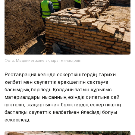
Фото: Мәдениет және ақпарат министрлігі
Реставрация кезінде ескерткіштердің тарихи
келбеті мен сәулеттік ерекшелігін сақтауға
басымдық беріледі. Қолданылатын құрылыс
материалдары нысанның өзіндік сипатына сай
іріктеліп, жаңартылған бөліктердің ескерткіштің
бастапқы сәулеттік келбетімен үйлесімді болуы
ескеріледі.