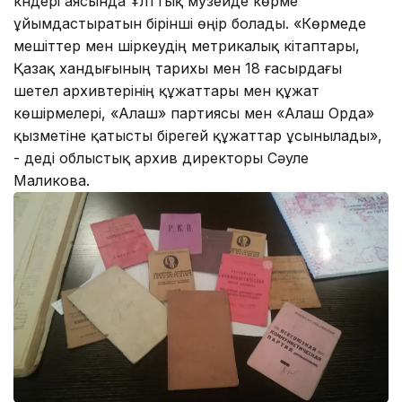
күндері аясында Ұлттық музейде көрме
ұйымдастыратын бірінші өңір болады. «Көрмеде
мешіттер мен шіркеудің метрикалық кітаптары,
Қазақ хандығының тарихы мен 18 ғасырдағы
шетел архивтерінің құжаттары мен құжат
көшірмелері, «Алаш» партиясы мен «Алаш Орда»
қызметіне қатысты бірегей құжаттар ұсынылады»,
- деді облыстық архив директоры Сәуле
Маликова.