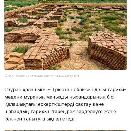
Фото: Мәдениет және ақпарат министрлігі
Сауран қалашығы – Түркістан облысындағы тарихи-
мәдени мұраның маңызды нысандарының бірі.
Қалашықтағы ескерткіштерді сақтау көне
шаһардың тарихын тереңірек зерделеуге және
кеңінен танытуға ықпал етеді.