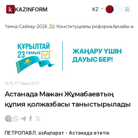
KAZINFORM
KZ
Сайлау-2026
Конституциялық реформа
Арнайы жо
Тренд:
10:15, 17 Тамыз 2017
Астанада Мағжан Жұмабаевтың
құпия қолжазбасы таныстырылады
ПЕТРОПАВЛ. ҚазАқпарат - Астанада өтетін