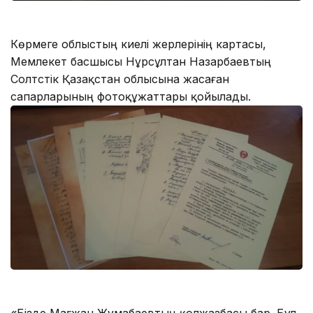
Көрмеге облыстың киелі жерлерінің картасы,
Мемлекет басшысы Нұрсұлтан Назарбаевтың
Солтүстік Қазақстан облысына жасаған
сапарларының фотоқұжаттары қойылады.
«Бізде Мағжан Жұмабаевтың қолжазбасы бар. Бұл