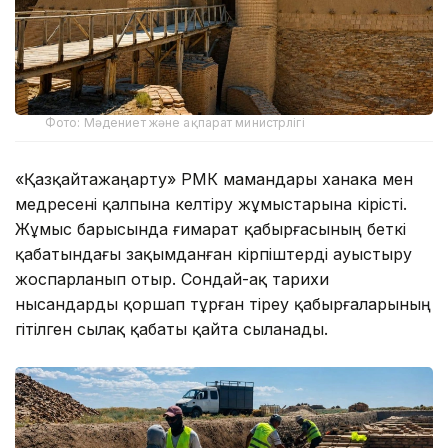
Фото: Мәдениет және ақпарат министрлігі
«Қазқайтажаңарту» РМК мамандары ханака мен
медресені қалпына келтіру жұмыстарына кірісті.
Жұмыс барысында ғимарат қабырғасының беткі
қабатындағы зақымданған кірпіштерді ауыстыру
жоспарланып отыр. Сондай-ақ тарихи
нысандарды қоршап тұрған тіреу қабырғаларының
үгітілген сылақ қабаты қайта сыланады.