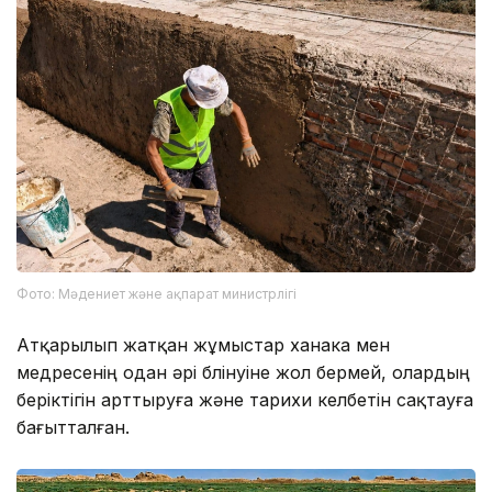
Фото: Мәдениет және ақпарат министрлігі
Атқарылып жатқан жұмыстар ханака мен
медресенің одан әрі бүлінуіне жол бермей, олардың
беріктігін арттыруға және тарихи келбетін сақтауға
бағытталған.