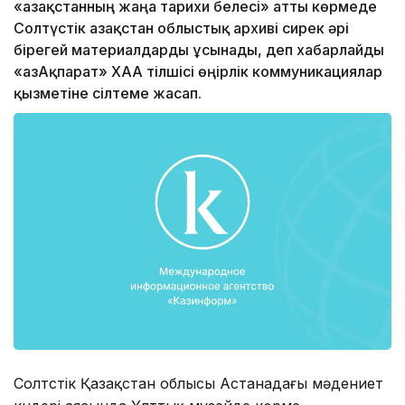
«Қазақстанның жаңа тарихи белесі» атты көрмеде
Солтүстік Қазақстан облыстық архиві сирек әрі
бірегей материалдарды ұсынады, деп хабарлайды
«ҚазАқпарат» ХАА тілшісі өңірлік коммуникациялар
қызметіне сілтеме жасап.
Солтүстік Қазақстан облысы Астанадағы мәдениет