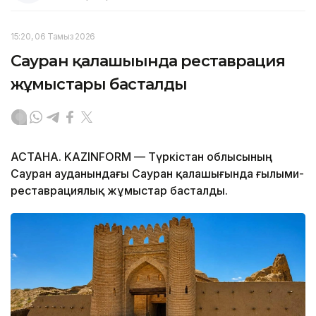
15:20, 06 Тамыз 2026
Сауран қалашығында реставрация
жұмыстары басталды
АСТАНА. KAZINFORM — Түркістан облысының
Сауран ауданындағы Сауран қалашығында ғылыми-
реставрациялық жұмыстар басталды.