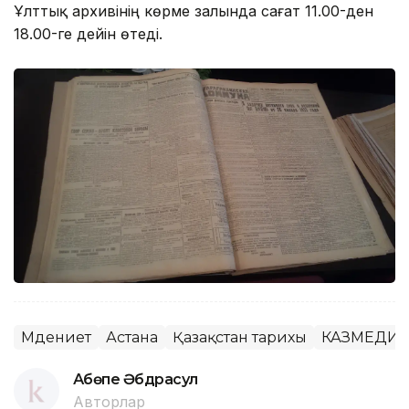
Ұлттық архивінің көрме залында сағат 11.00-ден
18.00-ге дейін өтеді.
Мәдениет
Астана
Қазақстан тарихы
КАЗМЕДИ
Ақбөпе Әбдрасул
Авторлар