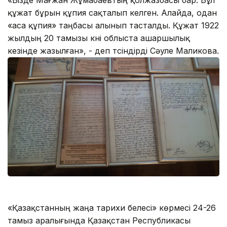
құжат бұрын құпия сақталып келген. Алайда, одан
«аса құпия» таңбасы алынып тасталды. Құжат 1922
жылдың 20 тамызы күні облыста ашаршылық
кезінде жазылған», - деп түсіндірді Сәуле Маликова.
«Қазақстанның жаңа тарихи белесі» көрмесі 24-26
тамыз аралығында Қазақстан Республикасы