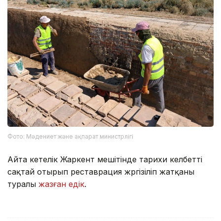
Фото: Мәдениет және ақпарат министрлігі
Айта кетелік Жаркент мешітінде тарихи келбетті
сақтай отырып реставрация жүргізіліп жатқаны
туралы
жазған едік
.