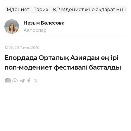
Мәдениет
Тарих
ҚР Мәдениет және ақпарат минис
Назым Бөлесова
Авторлар
12:05, 06 Тамыз 2026
Елордада Орталық Азиядағы ең ірі
поп-мәдениет фестивалі басталды
АСТАНА. KAZINFORM – Бүгін елордада Орталық
Азиядағы ең ірі поп-мәдениет фестивалі – Comic
Con Astana 2026 басталды. Фестиваль 6-9 тамыз
аралығында Barys Arena мен «Алау» мұз сарайында
өтіп жатыр.