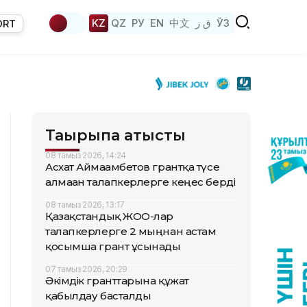
KZ
QZ
РУ
EN
中文
ق ز
ЎЗ
ORT
Тақырыпқа қатысты
08 тамыз 2026, 14:24
Асхат Аймағамбетов грантқа түсе
алмаған талапкерлерге кеңес берді
08 тамыз 2026, 13:17
Қазақстандық ЖОО-лар
талапкерлерге 2 мыңнан астам
қосымша грант ұсынады
07 тамыз 2026, 20:29
Әкімдік гранттарына құжат
қабылдау басталды