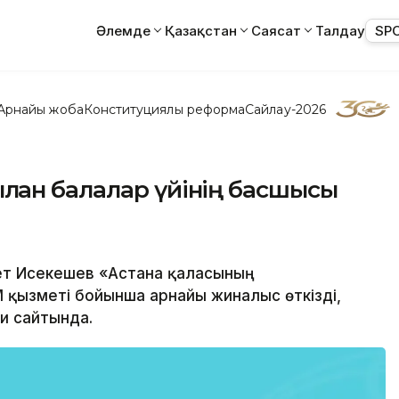
Әлемде
Қазақстан
Саясат
Талдау
SP
Арнайы жоба
Конституциялық реформа
Сайлау-2026
ған балалар үйінің басшысы
сет Исекешев «Астана қаласының
қызметі бойынша арнайы жиналыс өткізді,
ми сайтында.