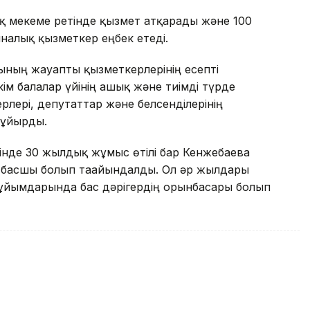
қ мекеме ретінде қызмет атқарады және 100
налық қызметкер еңбек етеді.
ның жауапты қызметкерлерінің есепті
м балалар үйінің ашық және тиімді түрде
ерлері, депутаттар және белсенділерінің
бұйырды.
інде 30 жылдық жұмыс өтілі бар Кенжебаева
 басшы болып тағайындалды. Ол әр жылдары
у ұйымдарында бас дәрігердің орынбасары болып