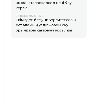
шығады: талапкерлер нені білуі
керек
07 тамыз 2026, 12:28
Еліміздегі бес университет алғаш
рет әлемнің үздік жоғары оқу
орындары қатарына қосылды