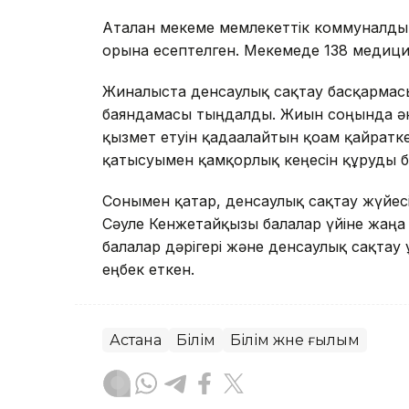
Аталған мекеме мемлекеттік коммуналды
орынға есептелген. Мекемеде 138 медици
Жиналыста денсаулық сақтау басқармасы
баяндамасы тыңдалды. Жиын соңында әкі
қызмет етуін қадағалайтын қоғам қайратк
қатысуымен қамқорлық кеңесін құруды 
Сонымен қатар, денсаулық сақтау жүйес
Сәуле Кенжетайқызы балалар үйіне жаңа
балалар дәрігері және денсаулық сақта
еңбек еткен.
Астана
Білім
Білім және ғылым