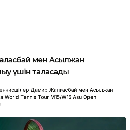
алғасбай мен Асылжан
ығу үшін таласады
теннисшілер Дамир Жалғасбай мен Асылжан
 World Tennis Tour M15/W15 Asu Open
.