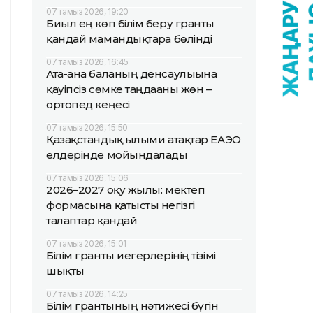
07 тамыз 2026, 19:20
Биыл ең көп білім беру гранты
қандай мамандықтарға бөлінді
07 тамыз 2026, 16:45
Ата-ана баланың денсаулығына
қауіпсіз сөмке таңдағаны жөн –
ортопед кеңесі
07 тамыз 2026, 15:50
Қазақстандық ғылыми атақтар ЕАЭО
елдерінде мойындалады
07 тамыз 2026, 15:06
2026–2027 оқу жылы: мектеп
формасына қатысты негізгі
талаптар қандай
07 тамыз 2026, 15:01
Білім гранты иегерлерінің тізімі
шықты
07 тамыз 2026, 14:25
Білім грантының нәтижесі бүгін