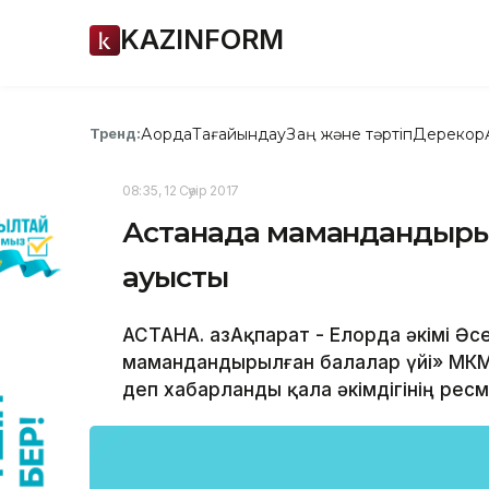
KAZINFORM
Ақорда
Тағайындау
Заң және тәртіп
Дерекқор
Тренд:
08:35, 12 Сәуір 2017
Астанада мамандандырыл
ауысты
АСТАНА. ҚазАқпарат - Елорда әкімі Ә
мамандандырылған балалар үйі» МКМ 
деп хабарланды қала әкімдігінің рес