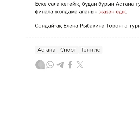
Еске сала кетейік, бұдан бұрын Астана 
финалға жолдама алғанын
жазған едік
.
Сондай-ақ Елена Рыбакина Торонто турн
Астана
Спорт
Теннис
Ғайсағали Сейтақ
Авторлар
12:00, 08 Тамыз 2026
Аптаның жаңа кинопрем