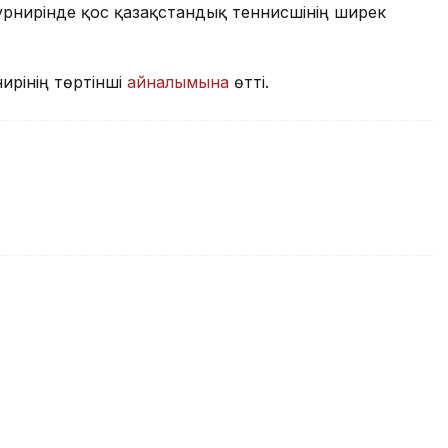
турнирінде қос қазақстандық теннисшінің ширек
ирінің төртінші
айналымына
өтті.
ьераларына шолу