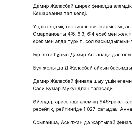
Дамир Жалғасбай ширек финалда әлемдік 
Кешарваниға тап келді.
Үндістандық теннисші осы жарыстың алғ
Омархановты 4:6, 6:3, 6:4 есебімен жеңіп
есебімен алда тұрып, сол басымдылығын 
Бір апта бұрын Дамир Астанада дәл осы М
Бұл жолы да Д.Жалғасбай айқын басымдылы
Дамир Жалғасбай финалға шығу үшін әлемн
Саси Кумар Мукундпен таласады.
Әйелдер арасында әлемнің 946-ракетк
ресейлік, рейтингіде 1 027-сатыдағы Ан
Осылайша, Асылжан да жартылай финалғ