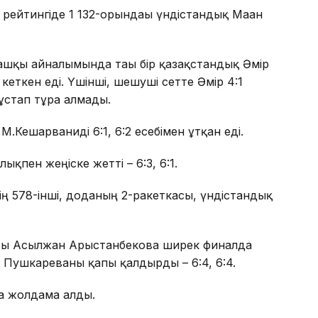
рейтингіде 1 132-орындағы үндістандық Маан
ашқы айналымында тағы бір қазақстандық Әмір
 кеткен еді. Үшінші, шешуші сетте Әмір 4:1
ұстап тұра алмады.
.Кешарваниді 6:1, 6:2 есебімен ұтқан еді.
қпен жеңіске жетті – 6:3, 6:1.
ің 578-інші, доданың 2-ракеткасы, үндістандық
асы Асылжан Арыстанбекова ширек финалда
на Пушкареваны қапы қалдырды – 6:4, 6:4.
а жолдама алды.