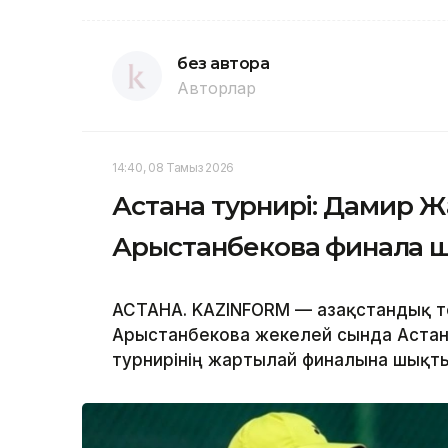
без автора
Авторлар
14:40, 08 Тамыз 2026
Астана турнирі: Дамир Ж
Арыстанбекова финалға ш
АСТАНА. KAZINFORM — Қазақстандық 
Арыстанбекова жекелей сында Астана
турнирінің жартылай финалына шықты