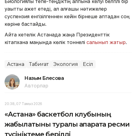
Биологиялық тепе-теңдіктің қалпына келуі белгілі бір
уақытты қажет етеді, ал алғашқы нәтижелер
суспензия енгізілгеннен кейін бірнеше аптадан соң
көріне бастайды.
Айта кетелік Астанада жаңа Президенттік
кітапхана маңында көлік тоннелі
салынып жатыр
.
Астана
Табиғат
Экология
Есіл
Назым Бөлесова
Авторлар
20:38, 07 Тамыз 2026
«Астана» баскетбол клубының
жабылатыны туралы ақпаратқа ресми
түсініктеме берілді