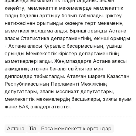
арасында мемлекеттік тілдің қолданыс аясын
кеңейту, мемлекеттік мекемелерде мемлекеттік
тілдің беделін арттыру болып табылады. Іріктеу
нәтижесінен қорытынды кезеңге төрт мекеменің
қызметкері жолдама алды. Бірінші орынды Астана
қаласы Статистика департаментінің, екінші орынды
- Астана қаласы Құрылыс басқармасының, үшінші
орынды Мемлекеттік кірістер департаментінің
қызметкерлері алды. Жеңімпаздарға Астана қаласы
әкімдігінің атынан бағалы сыйлықтар мен
дипломдар табысталды. Аталған шараға Қазақстан
Республикасының Парламенті Мәжілісінің
депутаттары, қалалық мәслихат депутаттары,
мемлекеттік мекемелердің басшылары, зиялы қауым
және БАҚ өкілдері қатысты.
Астана
Тіл
Басқа мемлекеттік органдар