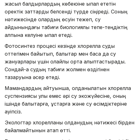
жасыл балдырлардың көбеюіне ықпал ететін
қоректік заттарды белсенді түрде сіңіреді. Соның
нәтижесінде олардың өсуін тежеп, су
айдынындағы табиғи биологиялық тепе-теңдіктің
қалпына келуіне ықпал етеді.
Фотосинтез процесі кезінде хлорелла суды
оттегімен байытып, балықтар мен басқа да су
жануарлары үшін қолайлы орта қалыптастырады.
Сондай-ақ судың табиғи жолмен өздігінен
тазаруына әсер етеді.
Мамандардың айтуынша, қолданылатын хлорелла
суспензиясы улы емес әрі су экожүйесіне, оның
ішінде балықтарға, құстарға және су өсімдіктеріне
қауіпсіз.
Экологтар хлорелланы қолданудың нәтижесі бірден
байқалмайтынын атап өтті.