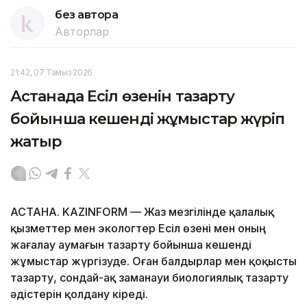
без автора
Авторлар
21:42, 07 Тамыз 2026
Астанада Есіл өзенін тазарту
бойынша кешенді жұмыстар жүріп
жатыр
АСТАНА. KAZINFORM — Жаз мезгілінде қалалық
қызметтер мен экологтер Есіл өзені мен оның
жағалау аумағын тазарту бойынша кешенді
жұмыстар жүргізуде. Оған балдырлар мен қоқысты
тазарту, сондай-ақ заманауи биологиялық тазарту
әдістерін қолдану кіреді.