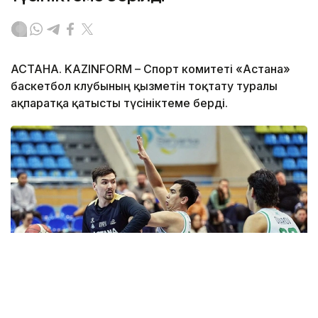
АСТАНА. KAZINFORM – Спорт комитеті «Астана»
баскетбол клубының қызметін тоқтату туралы
ақпаратқа қатысты түсініктеме берді.
Фото: astanabasket.kz