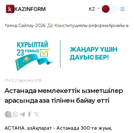
KAZINFORM
KZ
Сайлау-2026
Конституциялық реформа
Арнайы жо
Тренд:
21:43, 21 Қыркүйек 2015
Астанада мемлекеттік қызметшілер
арасында қазақ тілінен байқау өтті
АСТАНА. ҚазАқпарат - Астанада 300-ге жуық