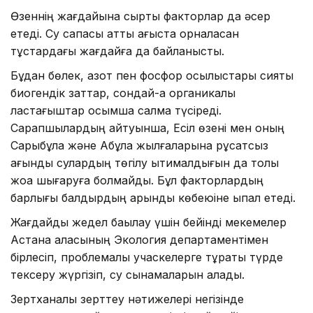
Өзеннің жағдайына сыртқы факторлар да әсер
етеді. Су сапасы қатты ағыста орналасқан
тұстардағы жағдайға да байланысты.
Бұдан бөлек, азот пен фосфор қосылыстары сияқты
биогендік заттар, сондай-ақ органикалық
ластағыштар қосымша салмақ түсіреді.
Сарапшылардың айтуынша, Есіл өзені мен оның
Сарыбұлақ және Ақбұлақ жылғаларына рұқсатсыз
ағынды сулардың төгілу ықтималдығын да толық
жоққа шығаруға болмайды. Бұл факторлардың
барлығы балдырдың қарқынды көбеюіне ықпал етеді.
Жағдайды жедел бақылау үшін бейінді мекемелер
Астана қаласының Экология департаментімен
бірлесіп, проблемалы учаскелерге тұрақты түрде
тексеру жүргізіп, су сынамаларын алады.
Зертханалық зерттеу нәтижелері негізінде