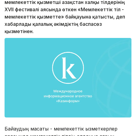
мемлекеттік қызметші Қазақстан халқы тілдерінің
ХVІІ фестивалі аясында өткен «Мемлекеттік тіл -
мемлекеттік қызметте» байқауына қатысты, деп
хабарлады қалалық әкімдіктің баспасөз
қызметінен.
Байқаудың мақсаты - мемлекеттік қызметкерлер