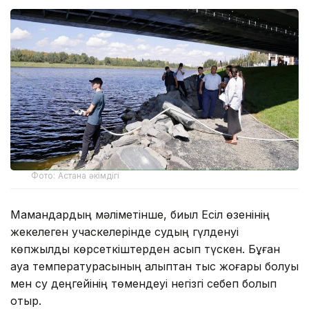
Фото: Астана әкімдігі
Мамандардың мәліметінше, биыл Есіл өзенінің
жекелеген учаскелерінде судың гүлденуі
көпжылдық көрсеткіштерден асып түскен. Бұған
ауа температурасының қалыптан тыс жоғары болуы
мен су деңгейінің төмендеуі негізгі себеп болып
отыр.