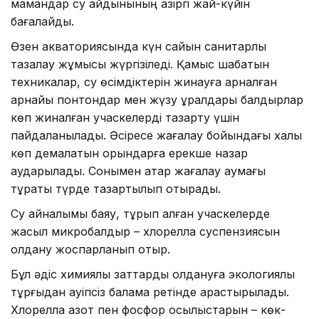
мамандар су айдынының қазіргі жай-күйін
бағалайды.
Өзен акваториясында күн сайын санитарлық
тазалау жұмысы жүргізіледі. Қамыс шабатын
техникалар, су өсімдіктерін жинауға арналған
арнайы понтондар мен жүзу құралдары балдырлар
көп жиналған учаскелерді тазарту үшін
пайдаланылады. Әсіресе жағалау бойындағы халық
көп демалатын орындарға ерекше назар
аударылады. Сонымен қатар жағалау аумағы
тұрақты түрде тазартылып отырады.
Су айналымы баяу, тұрып қалған учаскелерде
жасыл микробалдыр – хлорелла суспензиясын
қолдану жоспарланып отыр.
Бұл әдіс химиялық заттарды қолдануға экологиялық
тұрғыдан қауіпсіз балама ретінде қарастырылады.
Хлорелла азот пен фосфор қосылыстарын – көк-