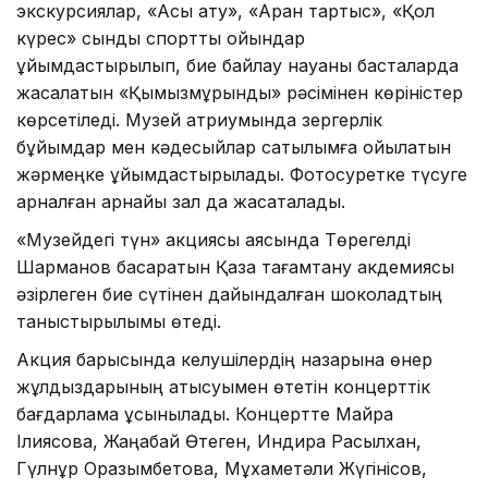
экскурсиялар, «Асық ату», «Арқан тартыс», «Қол
күрес» сынды спорттық ойындар
ұйымдастырылып, бие байлау науқаны басталарда
жасалатын «Қымызмұрындық» рәсімінен көріністер
көрсетіледі. Музей атриумында зергерлік
бұйымдар мен кәдесыйлар сатылымға қойылатын
жәрмеңке ұйымдастырылады. Фотосуретке түсуге
арналған арнайы зал да жасақталады.
«Музейдегі түн» акциясы аясында Төрегелді
Шарманов басқаратын Қазақ тағамтану акдемиясы
әзірлеген бие сүтінен дайындалған шоколадтың
таныстырылымы өтеді.
Акция барысында келушілердің назарына өнер
жұлдыздарының қатысуымен өтетін концерттік
бағдарлама ұсынылады. Концертте Майра
Ілиясова, Жаңабай Өтеген, Индира Расылхан,
Гүлнұр Оразымбетова, Мұхаметәли Жүгінісов,