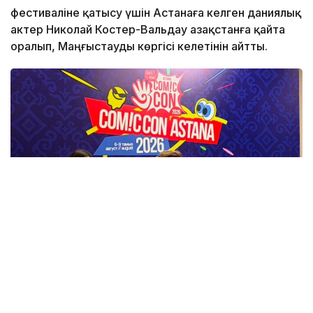
фестиваліне қатысу үшін Астанаға келген даниялық
актер Николай Костер-Вальдау Қазақстанға қайта
оралып, Маңғыстауды көргісі келетінін айтты.
Фото: Назерке Сүйіндік/Kazinform
Бұл туралы актер Comic Con Astana 2026 аясында