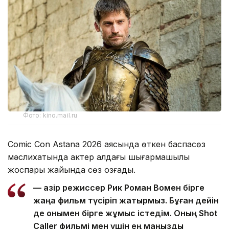
Фото: kino.mail.ru
Comic Con Astana 2026 аясында өткен баспасөз
мәслихатында актер алдағы шығармашылық
жоспары жайында сөз қозғады.
— Қазір режиссер Рик Роман Вомен бірге
жаңа фильм түсіріп жатырмыз. Бұған дейін
де онымен бірге жұмыс істедім. Оның Shot
Caller фильмі мен үшін ең маңызды