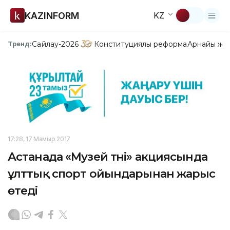
KAZINFORM
KZ
Сайлау-2026
Конституциялық реформа
Арнайы жо
Тренд:
17:28, 17 Мамыр 2017
Астанада «Музей түні» акциясында
ұлттық спорт ойындарынан жарыс
өтеді