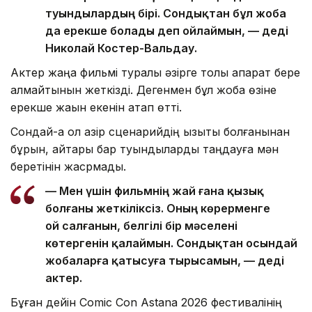
туындылардың бірі. Сондықтан бұл жоба
да ерекше болады деп ойлаймын, — деді
Николай Костер-Вальдау.
Актер жаңа фильмі туралы әзірге толық ақпарат бере
алмайтынын жеткізді. Дегенмен бұл жоба өзіне
ерекше жақын екенін атап өтті.
Сондай-ақ ол қазір сценарийдің қызықты болғанынан
бұрын, айтары бар туындыларды таңдауға мән
беретінін жасрмады.
— Мен үшін фильмнің жай ғана қызық
болғаны жеткіліксіз. Оның көрерменге
ой салғанын, белгілі бір мәселені
көтергенін қалаймын. Сондықтан осындай
жобаларға қатысуға тырысамын, — деді
актер.
Бұған дейін Comic Con Astana 2026 фестивалінің