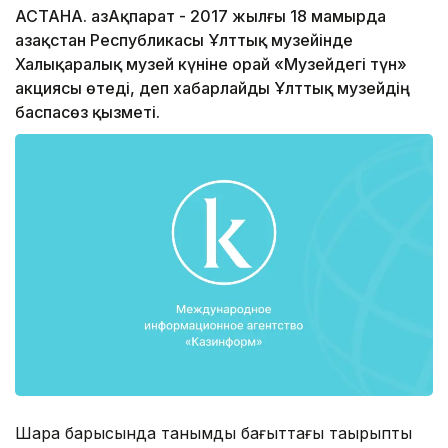
АСТАНА. ҚазАқпарат - 2017 жылғы 18 мамырда
Қазақстан Республикасы Ұлттық музейінде
Халықаралық музей күніне орай «Музейдегі түн»
акциясы өтеді, деп хабарлайды Ұлттық музейдің
баспасөз қызметі.
Шара барысында танымдық бағыттағы тақырыптық