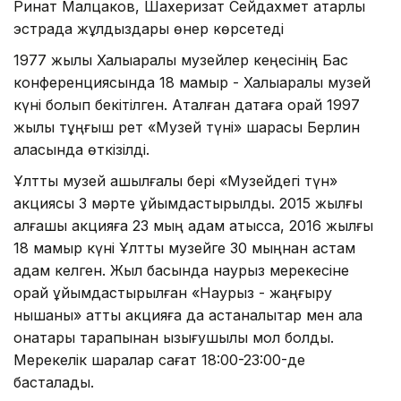
Ринат Малцаков, Шахеризат Сейдахмет қатарлы
эстрада жұлдыздары өнер көрсетеді
1977 жылы Халықаралық музейлер кеңесінің Бас
конференциясында 18 мамыр - Халықаралық музей
күні болып бекітілген. Аталған датаға орай 1997
жылы тұңғыш рет «Музей түні» шарасы Берлин
қаласында өткізілді.
Ұлттық музей ашылғалы бері «Музейдегі түн»
акциясы 3 мәрте ұйымдастырылды. 2015 жылғы
алғашқы акцияға 23 мың адам қатысса, 2016 жылғы
18 мамыр күні Ұлттық музейге 30 мыңнан астам
адам келген. Жыл басында наурыз мерекесіне
орай ұйымдастырылған «Наурыз - жаңғыру
нышаны» атты акцияға да астаналықтар мен қала
қонақтары тарапынан қызығушылық мол болды.
Мерекелік шаралар сағат 18:00-23:00-де
басталады.