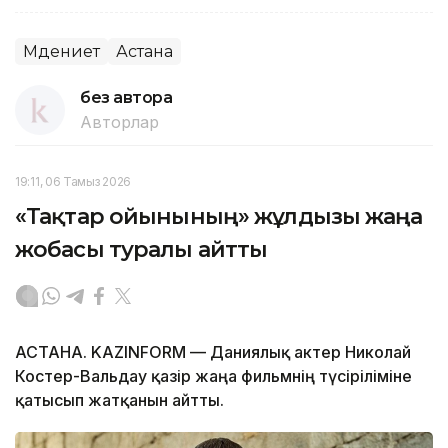
Мәдениет
Астана
без автора
Авторлар
19:11, 06 Тамыз 2026
«Тақтар ойынының» жұлдызы жаңа
жобасы туралы айтты
АСТАНА. KAZINFORM — Даниялық актер Николай
Костер-Вальдау қазір жаңа фильмнің түсіріліміне
қатысып жатқанын айтты.