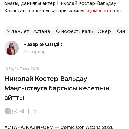
қонағы, даниялық актер Николай Костер-Вальдау
Қазақстанға алғашқы сапары жайлы
әңгімелеген
еді.
Мәдениет
Астана
Кинофестиваль
Өнер
Кино
Назерке Сүйіндік
Авторлар
18:50, 06 Тамыз 2026
Николай Костер-Вальдау
Маңғыстауға барғысы келетінін
айтты
АСТАНА. KAZINFORM — Comic Con Astana 2026