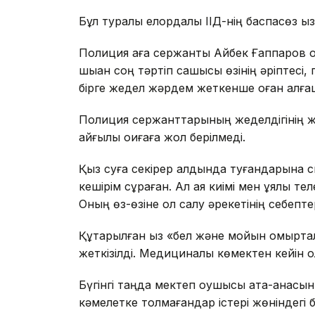
Бұл туралы елордалық ІІД-нің баспасөз қы
Полиция аға сержанты Айбек Ғаппаров о
шыққан соң тәртіп сақшысы өзінің әріпте
бірге жедел жәрдем жеткенше оған алғаш
Полиция сержанттарының жеделдігінің ж
қайғылы оқиғаға жол берілмеді.
Қыз суға секірер алдында туғандарына 
кешірім сұраған. Ал аяқ киімі мен ұялы т
Оның өз-өзіне қол салу әрекетінің себептер
Құтқарылған қыз «бел және мойын омыртқ
жеткізілді. Медициналық көмектен кейін о
Бүгінгі таңда мектеп оқушысы ата-анасын
кәмелетке толмағандар істері жөніндегі 