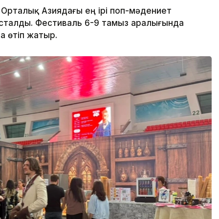
 Орталық Азиядағы ең ірі поп-мәдениет
басталды. Фестиваль 6-9 тамыз аралығында
а өтіп жатыр.