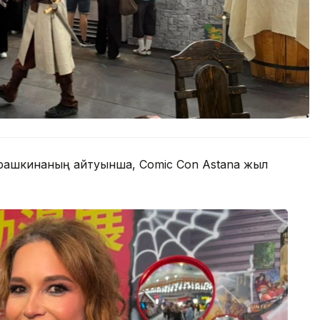
брашкинаның айтуынша, Comic Con Astana жыл