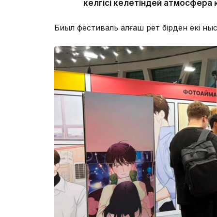
келгісі келетіндей атмосфера 
Биыл фестиваль алғаш рет бірден екі н