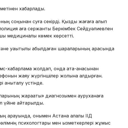
зметінен хабарлады.
ның соңынан суға секірді. Қызды жағаға алып
сі, полиция аға сержанты Беркімбек Сейдуәлиевпен
қы медициналық көмек көрсетті.
әне уақытылы қабылдаған шараларының арқасында
смс-хабарлама жолдап, онда ата-анасынан
елефонын жаяу жүргіншілер жолына қалдырған.
і анықталу үстінде.
аларының жарақаты» диагнозымен ауруханаға
л үйіне қайтарылды.
ың қарауында, онымен Астана қалалық ІІД
бөлімнің психологтары мен қызметкерлері жұмыс