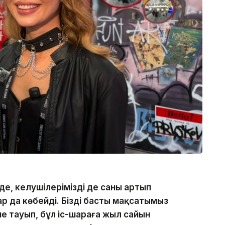
де, келушілеріміздің де саны артып
ар да көбейді. Біздің басты мақсатымыз
ие тауып, бұл іс-шараға жыл сайын