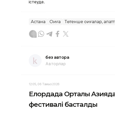
істеуде.
Астана
Оқиға
Төтенше оқиғалар, апат
без автора
Авторлар
12:05, 06 Тамыз 2026
Елордада Орталық Азияда
фестивалі басталды