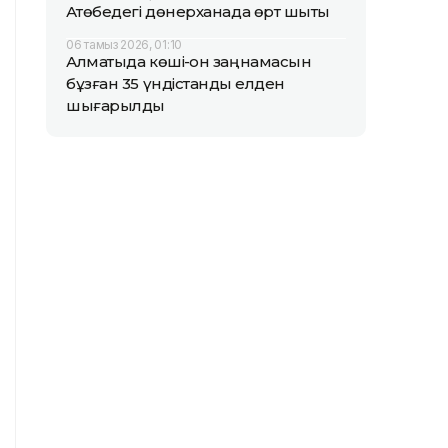
Ақтөбедегі дөнерханада өрт шықты
06 тамыз 2026, 01:10
Алматыда көші-қон заңнамасын
бұзған 35 үндістандық елден
шығарылды