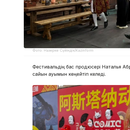
Фото: Назерке Сүйіндік/Kazinform
Фестивальдің бас продюсері Наталья А
сайын ауқымын кеңейтіп келеді.