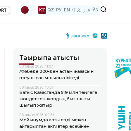
KZ
QZ
РУ
EN
中文
ق ز
ЎЗ
ORT
Тақырыпқа қатысты
06 тамыз 2026, 11:07
Ақтөбеде 200-ден астам жазасын
өтеуші рақымшылыққа ілігеді
06 тамыз 2026, 10:27
Батыс Қазақстанда 519 млн теңгеге
жөнделген жолдың быт-шыты
шығып жатыр
06 тамыз 2026, 09:51
Мойынқұмда алты елді мекен
қайтарылған активтер есебінен