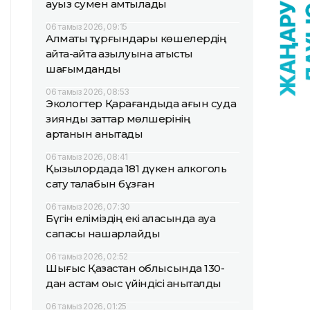
ауыз сумен қамтылады
06 тамыз 2026, 09:15
Алматы тұрғындары көшелердің
қайта-қайта қазылуына қатысты
шағымданды
06 тамыз 2026, 08:53
Экологтер Қарағандыда ағын суда
зиянды заттар мөлшерінің
артқанын анықтады
06 тамыз 2026, 08:41
Қызылордада 181 дүкен алкоголь
сату талабын бұзған
06 тамыз 2026, 07:30
Бүгін еліміздің екі қаласында ауа
сапасы нашарлайды
06 тамыз 2026, 02:52
Шығыс Қазақстан облысында 130-
дан астам қоқыс үйіндісі анықталды
06 тамыз 2026, 01:25