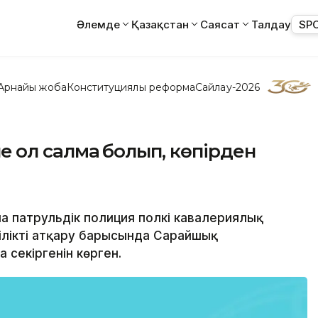
Әлемде
Қазақстан
Саясат
Талдау
SP
Арнайы жоба
Конституциялық реформа
Сайлау-2026
е қол салмақ болып, көпірден
на патрульдік полиция полкі кавалериялық
ілікті атқару барысында Сарайшық
 секіргенін көрген.