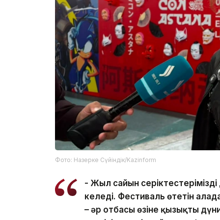
Фото: Назерке Сүйіндік/Kazinform
- Жыл сайын серіктестеріміздің 
келеді. Фестиваль өтетін алаңд
– әр отбасы өзіне қызықты дүн