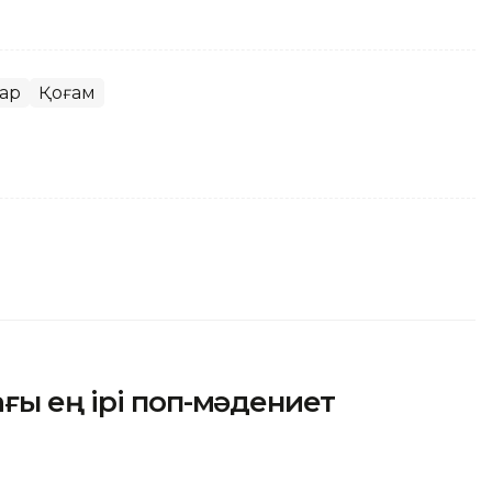
тар
Қоғам
ғы ең ірі поп-мәдениет