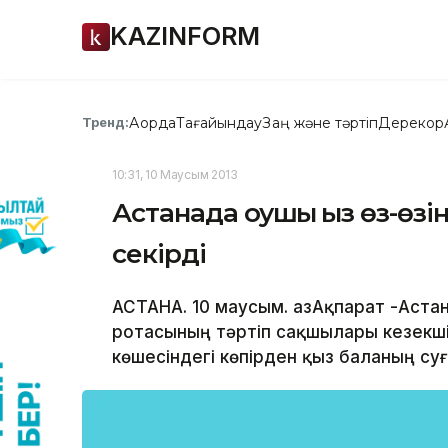
KAZINFORM
Ақорда
Тағайындау
Заң және тәртіп
Дерекқор
Тренд:
10:31, 10 Маусым 2013
Астанада оқушы қыз өз-өзін
секірді
АСТАНА. 10 маусым. ҚазАқпарат -Аста
ротасының тәртіп сақшылары кезекш
көшесіндегі көпірден қыз баланың суға