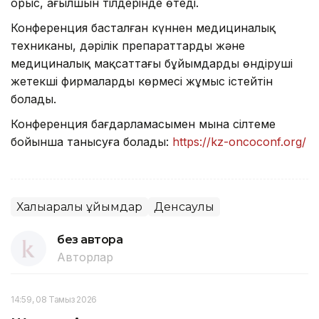
орыс, ағылшын тілдерінде өтеді.
Конференция басталған күннен медициналық
техниканы, дәрілік препараттарды және
медициналық мақсаттағы бұйымдарды өндіруші
жетекші фирмалардың көрмесі жұмыс істейтін
болады.
Конференция бағдарламасымен мына сілтеме
бойынша танысуға болады:
https://kz-oncoconf.org/
Халықаралық ұйымдар
Денсаулық
без автора
Авторлар
14:59, 08 Тамыз 2026