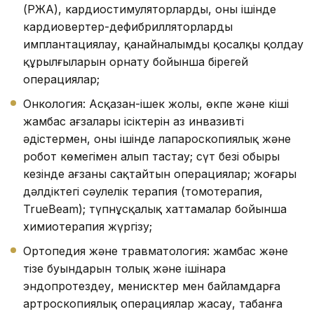
(РЖА), кардиостимуляторларды, оның ішінде
кардиовертер-дефибрилляторларды
имплантациялау, қанайналымды қосалқы қолдау
құрылғыларын орнату бойынша бірегей
операциялар;
Онкология: Асқазан-ішек жолы, өкпе және кіші
жамбас ағзалары ісіктерін аз инвазивті
әдістермен, оның ішінде лапароскопиялық және
робот көмегімен алып тастау; сүт безі обыры
кезінде ағзаны сақтайтын операциялар; жоғары
дәлдіктегі сәулелік терапия (томотерапия,
TrueBeam); түпнұсқалық хаттамалар бойынша
химиотерапия жүргізу;
Ортопедия және травматология: жамбас және
тізе буындарын толық және ішінара
эндопротездеу, менисктер мен байламдарға
артроскопиялық операциялар жасау, табанға