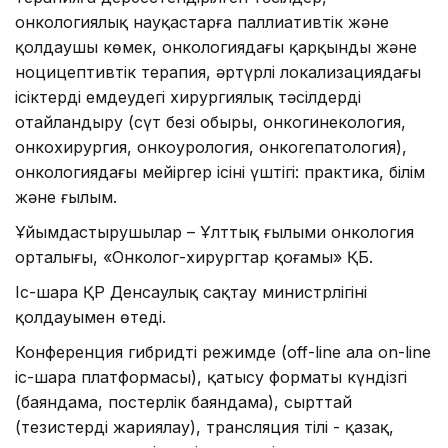
онкологиялық науқастарға паллиативтік және
қолдаушы көмек, онкологиядағы қарқынды және
ноцицептивтік терапия, әртүрлі локализациядағы
ісіктерді емдеудегі хирургиялық тәсілдерді
оңтайландыру (сүт безі обыры, онкогинекология,
онкохирургия, онкоурология, онкогепатология),
онкологиядағы мейіргер ісінің үштігі: практика, білім
және ғылым.
Ұйымдастырушылар – Ұлттық ғылыми онкология
орталығы, «Онколог-хирургтар қоғамы» ҚБ.
Іс-шара ҚР Денсаулық сақтау министрлігінің
қолдауымен өтеді.
Конференция гибридті режимде (off-line алаң on-line
іс-шара платформасы), қатысу форматы күндізгі
(баяндама, постерлік баяндама), сырттай
(тезистерді жариялау), трансляция тілі - қазақ,