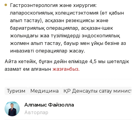
Гастроэнтерология және хирургия:
лапароскопиялық холецистэктомия (өт қабын
алып тастау), асқазан резекциясы және
бариатриялық операциялар, асқазан-ішек
жолындағы жаңа түзілімдерді эндоскопиялық
жолмен алып тастау, бауыр мен ұйқы безіне аз
инвазивті операциялар жасау.
Айта кетейік, бұған дейін елімізде 4,5 мың шетелдік
азамат ем алғанын
жазғанбыз.
Туризм
Медицина
ҚР Денсаулық сақтау министр
Алпамыс Файзолла
Авторлар