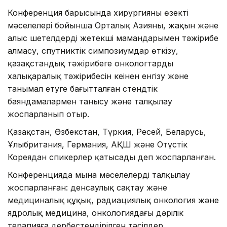
Конференция барысында хирургияның өзекті
мәселелері бойынша Орталық Азияның, жақын және
алыс шетелдердің жетекші мамандарымен тәжірибе
алмасу, спутниктік симпозиумдар өткізу,
қазақстандық тәжірибеге онкологтардың
халықаралық тәжірибесін кеңінен енгізу және
танымал етуге бағытталған стендтік
баяндамалармен танысу және талқылау
жоспарланып отыр.
Қазақстан, Өзбекстан, Түркия, Ресей, Беларусь,
Ұлыбритания, Германия, АҚШ және Оңтүстік
Кореядан спикерлер қатысады деп жоспарланған.
Конференцияда мына мәселелерді талқылау
жоспарланған: денсаулық сақтау және
медициналық құқық, радиациялық онкология және
ядролық медицина, онкологиядағы дәрілік
терапияға дербестендірілген тәсілдер,