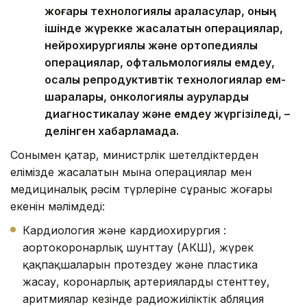
жоғары технологиялық араласулар, оның
ішінде жүрекке жасалатын операциялар,
нейрохирургиялық және ортопедиялық
операциялар, офтальмологиялық емдеу,
қосалқы репродуктивтік технологиялар ем-
шаралары, онкологиялық ауруларды
диагностикалау және емдеу жүргізіледі, –
делінген хабарламада.
Сонымен қатар, министрлік шетелдіктерден
елімізде жасалатын мына операциялар мен
медициналық рәсім түрлеріне сұраныс жоғары
екенін мәлімдеді:
Кардиология және кардиохирургия :
аортокоронарлық шунттау (АКШ), жүрек
қақпақшаларын протездеу және пластика
жасау, коронарлық артерияларды стенттеу,
аритмиялар кезінде радиожиіліктік абляция