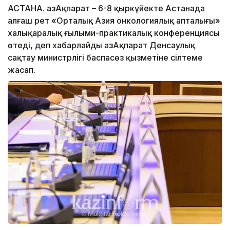
АСТАНА. ҚазАқпарат – 6-8 қыркүйекте Астанада
алғаш рет «Орталық Азия онкологиялық апталығы»
халықаралық ғылыми-практикалық конференциясы
өтеді, деп хабарлайды ҚазАқпарат Денсаулық
сақтау министрлігі баспасөз қызметіне сілтеме
жасап.