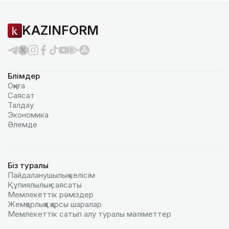
KAZINFORM
Бөлімдер
Оқиға
Саясат
Талдау
Экономика
Әлемде
Біз туралы
Пайдаланушылық келiciм
Құпиялылық саясаты
Мемлекеттік рәміздер
Жемқорлыққа қарсы шаралар
Мемлекеттік сатып алу туралы мәлiметтер