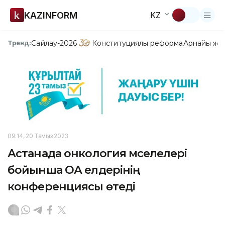
KAZINFORM
KZ
Сайлау-2026
Конституциялық реформа
Арнайы жо
Тренд:
09:14, 20 Тамыз 2023
Астанада онкология мәселелері
бойынша ОА елдерінің
конференциясы өтеді