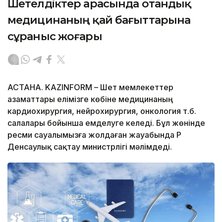
Шетелдіктер арасында отандық
медицинаның қай бағыттарына
сұраныс жоғары
АСТАНА. KAZINFORM – Шет мемлекеттер
азаматтары елімізге көбіне медицинаның
кардиохирургия, нейрохирургия, онкология т.б.
салалары бойынша емделуге келеді. Бұл жөнінде
ресми сауалымызға жолдаған жауабында ҚР
Денсаулық сақтау министрлігі мәлімдеді.