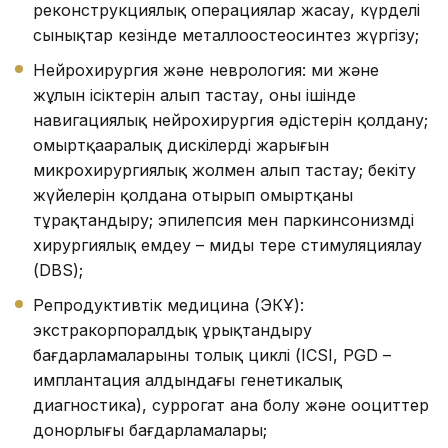
реконструкциялық операциялар жасау, күрделі
сынықтар кезінде металлоостеосинтез жүргізу;
Нейрохирургия және неврология: ми және
жұлын ісіктерін алып тастау, оның ішінде
навигациялық нейрохирургия әдістерін қолдану;
омыртқааралық дискілердің жарығын
микрохирургиялық жолмен алып тастау; бекіту
жүйелерін қолдана отырып омыртқаны
тұрақтандыру; эпилепсия мен паркинсонизмді
хирургиялық емдеу – миды терең стимуляциялау
(DBS);
Репродуктивтік медицина (ЭКҰ):
экстракорпоралдық ұрықтандыру
бағдарламаларының толық циклі (ICSI, PGD –
имплантация алдындағы генетикалық
диагностика), суррогат ана болу және ооциттер
донорлығы бағдарламалары;