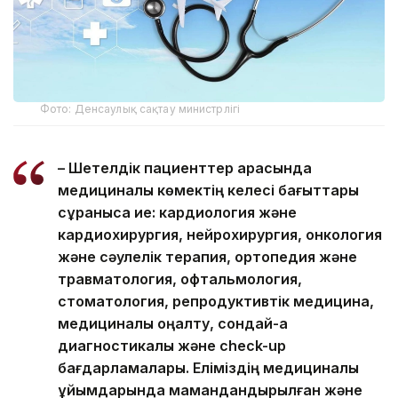
Фото: Денсаулық сақтау министрлігі
– Шетелдік пациенттер арасында
медициналық көмектің келесі бағыттары
сұранысқа ие: кардиология және
кардиохирургия, нейрохирургия, онкология
және сәулелік терапия, ортопедия және
травматология, офтальмология,
стоматология, репродуктивтік медицина,
медициналық оңалту, сондай-ақ
диагностикалық және check-up
бағдарламалары. Еліміздің медициналық
ұйымдарында мамандандырылған және