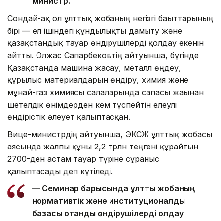
министр.
Сондай-ақ ол ұлттық жобаның негізгі бағыттарының
бірі — ел ішіндегі құндылықты дамыту және
қазақстандық тауар өндірушілерді қолдау екенін
айтты. Олжас Сапарбековтің айтуынша, бүгінде
Қазақстанда машина жасау, металл өңдеу,
құрылыс материалдарын өндіру, химия және
мұнай-газ химиясы салаларында сапасы жағынан
шетелдік өнімдерден кем түспейтін елеулі
өндірістік әлеует қалыптасқан.
Вице-министрдің айтуынша, ЭКСЖ ұлттық жобасы
аясында жалпы құны 2,2 трлн теңгені құрайтын
2700-ден астам тауар түріне сұраныс
қалыптасады деп күтіледі.
— Семинар барысында ұлттық жобаның
нормативтік және институционалдық
базасы отандық өндірушілерді қолдау