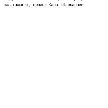
палатасының төрағасы Қанат Шарлапаев,
Қазақстанның Өзбекстандағы елшісі Ералы
Тоғжанов, көршілес елдің Сауда-өнеркәсіп
палатасы төрағасы Даврон Вахабов және
кәсіпкерлер қатысты.
Фото: Әлихан Асқар/Kazinform