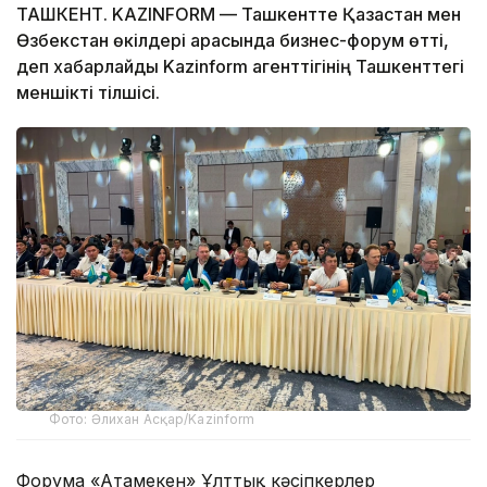
ТАШКЕНТ. KAZINFORM — Ташкентте Қазақстан мен
Өзбекстан өкілдері арасында бизнес-форум өтті,
деп хабарлайды Kazinform агенттігінің Ташкенттегі
меншікті тілшісі.
Фото: Әлихан Асқар/Kazinform
Форумға «Атамекен» Ұлттық кәсіпкерлер