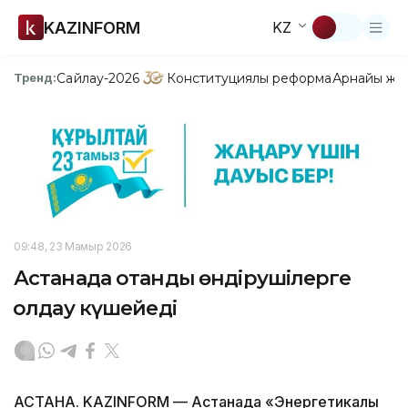
KAZINFORM
KZ
Сайлау-2026
Конституциялық реформа
Арнайы жо
Тренд:
09:48, 23 Мамыр 2026
Астанада отандық өндірушілерге
қолдау күшейеді
АСТАНА. KAZINFORM — Астанада «Энергетикалық