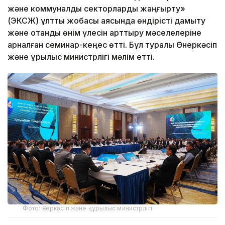
және коммуналдық секторларды жаңғырту»
(ЭКСЖ) ұлттық жобасы аясында өндірісті дамыту
және отандық өнім үлесін арттыру мәселелеріне
арналған семинар-кеңес өтті. Бұл туралы Өнеркәсіп
және құрылыс министрлігі мәлім етті.
Фото: Өнеркәсіп және құрылыс министрлігі