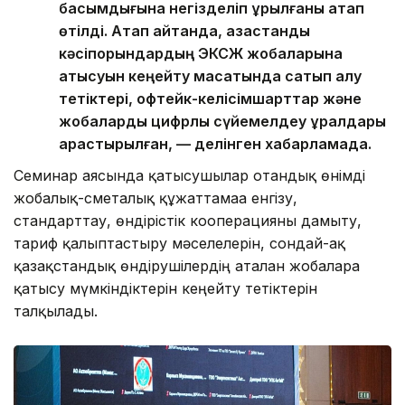
басымдығына негізделіп құрылғаны атап
өтілді. Атап айтқанда, қазақстандық
кәсіпорындардың ЭКСЖ жобаларына
қатысуын кеңейту мақсатында сатып алу
тетіктері, офтейк-келісімшарттар және
жобаларды цифрлық сүйемелдеу құралдары
қарастырылған, — делінген хабарламада.
Семинар аясында қатысушылар отандық өнімді
жобалық-сметалық құжаттамаға енгізу,
стандарттау, өндірістік кооперацияны дамыту,
тариф қалыптастыру мәселелерін, сондай-ақ
қазақстандық өндірушілердің аталған жобаларға
қатысу мүмкіндіктерін кеңейту тетіктерін
талқылады.