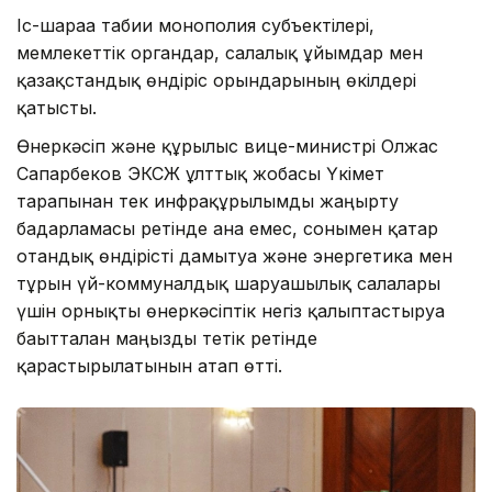
Іс-шараға табиғи монополия субъектілері,
мемлекеттік органдар, салалық ұйымдар мен
қазақстандық өндіріс орындарының өкілдері
қатысты.
Өнеркәсіп және құрылыс вице-министрі Олжас
Сапарбеков ЭКСЖ ұлттық жобасы Үкімет
тарапынан тек инфрақұрылымды жаңғырту
бағдарламасы ретінде ғана емес, сонымен қатар
отандық өндірісті дамытуға және энергетика мен
тұрғын үй-коммуналдық шаруашылық салалары
үшін орнықты өнеркәсіптік негіз қалыптастыруға
бағытталған маңызды тетік ретінде
қарастырылатынын атап өтті.