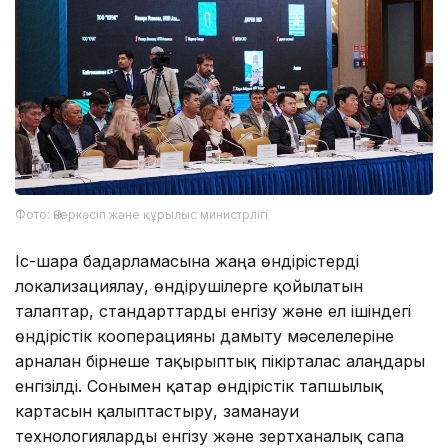
Фото: Өнеркәсіп және құрылыс министрлігі
Іс-шара бағдарламасына жаңа өндірістерді
локализациялау, өндірушілерге қойылатын
талаптар, стандарттарды енгізу және ел ішіндегі
өндірістік кооперацияны дамыту мәселелеріне
арналған бірнеше тақырыптық пікірталас алаңдары
енгізілді. Сонымен қатар өндірістік тапшылық
картасын қалыптастыру, заманауи
технологияларды енгізу және зертханалық сапа