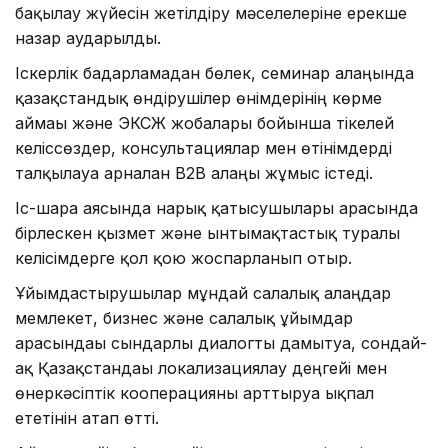
бақылау жүйесін жетілдіру мәселелеріне ерекше
назар аударылды.
Іскерлік бағдарламадан бөлек, семинар алаңында
қазақстандық өндірушілер өнімдерінің көрме
аймағы және ЭКСЖ жобалары бойынша тікелей
келіссөздер, консультациялар мен өтінімдерді
талқылауға арналған B2B алаңы жұмыс істеді.
Іс-шара аясында нарық қатысушылары арасында
бірлескен қызмет және ынтымақтастық туралы
келісімдерге қол қою жоспарланып отыр.
Ұйымдастырушылар мұндай салалық алаңдар
мемлекет, бизнес және салалық ұйымдар
арасындағы сындарлы диалогты дамытуға, сондай-
ақ Қазақстандағы локализациялау деңгейі мен
өнеркәсіптік кооперацияны арттыруға ықпал
ететінін атап өтті.