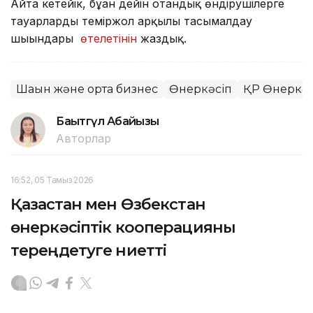
Айта кетейік, бұған дейін отандық өндірушілерге
тауарларды теміржол арқылы тасымалдау
шығындары
өтелетінін
жаздық.
Шағын және орта бизнес
Өнеркәсіп
ҚР Өнеркәс
Бақытгүл Абайқызы
Авторлар
16:52, 05 Тамыз 2026
Қазақстан мен Өзбекстан
өнеркәсіптік кооперацияны
тереңдетуге ниетті