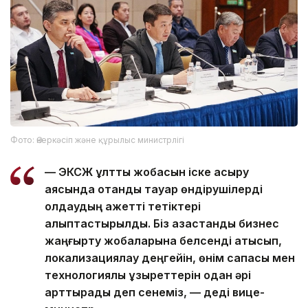
Фото: Өнеркәсіп және құрылыс министрлігі
— ЭКСЖ ұлттық жобасын іске асыру
аясында отандық тауар өндірушілерді
қолдаудың қажетті тетіктері
қалыптастырылды. Біз қазақстандық бизнес
жаңғырту жобаларына белсенді қатысып,
локализациялау деңгейін, өнім сапасы мен
технологиялық құзыреттерін одан әрі
арттырады деп сенеміз, — деді вице-