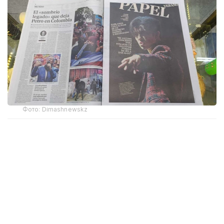
Фото: Dimashnewskz
Мақала авторы, журналист Ракель Р. Инсертис
Димаштың Испаниядағы ресми фан-клубының
мүшелері Мария Хосе, Кристина, Льюиса және
Агустинмен сөйлескен. Олардың әңгімелері арқылы
басылым Димаштың музыкасы әртүрлі жастағы
және түрлі салада жұмыс істейтін адамдарды
қалай біріктіргенін баяндайды. Жанкүйерлердің