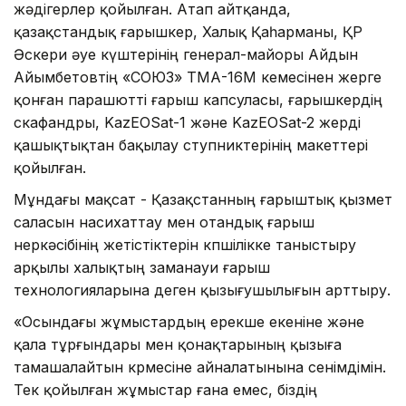
жәдігерлер қойылған. Атап айтқанда,
қазақстандық ғарышкер, Халық Қаһарманы, ҚР
Әскери әуе күштерінің генерал-майоры Айдын
Айымбетовтің «СОЮЗ» ТМА-16M кемесінен жерге
қонған парашютті ғарыш капсуласы, ғарышкердің
скафандры, KazEOSat-1 және KazEOSat-2 жерді
қашықтықтан бақылау ступниктерінің макеттері
қойылған.
Мұндағы мақсат - Қазақстанның ғарыштық қызмет
саласын насихаттау мен отандық ғарыш
өнеркәсібінің жетістіктерін көпшілікке таныстыру
арқылы халықтың заманауи ғарыш
технологияларына деген қызығушылығын арттыру.
«Осындағы жұмыстардың ерекше екеніне және
қала тұрғындары мен қонақтарының қызыға
тамашалайтын көрмесіне айналатынына сенімдімін.
Тек қойылған жұмыстар ғана емес, біздің