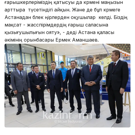
ғарышкерлеріміздің қатысуы да көрмені маңызын
арттыра түсетіндігі айқын. Және де бұл көрмеге
Астанадан бөлек өңірлерден оқушылар келді. Біздің
мақсат - жасөспірімдердің ғарыш саласына
қызығушылығын ояту», - деді Астана қаласы
әкімінің орынбасары Ермек Аманшаев.