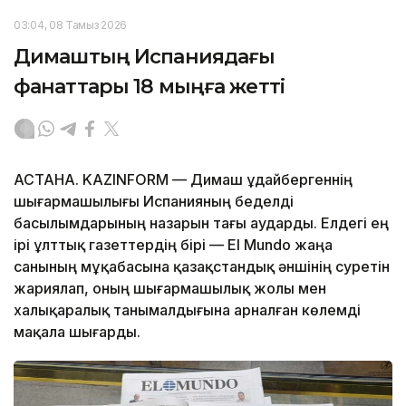
03:04, 08 Тамыз 2026
Димаштың Испаниядағы
фанаттары 18 мыңға жетті
АСТАНА. KAZINFORM — Димаш Құдайбергеннің
шығармашылығы Испанияның беделді
басылымдарының назарын тағы аударды. Елдегі ең
ірі ұлттық газеттердің бірі — El Mundo жаңа
санының мұқабасына қазақстандық әншінің суретін
жариялап, оның шығармашылық жолы мен
халықаралық танымалдығына арналған көлемді
мақала шығарды.