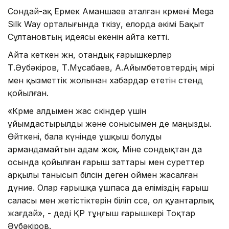
Сондай-ақ Ермек Аманшаев аталған көрмені Mega
Silk Way орталығында өткізу, елорда әкімі Бақыт
Сұлтановтың идеясы екенін айта кетті.
Айта кеткен жөн, отандық ғарышкерлер
Т.Әубәкіров, Т.Мұсабаев, А.Айымбетовтердің өмірі
мен қызметтік жолынан хабардар ететін стенд
қойылған.
«Көрме алдымен жас өскіндер үшін
ұйымдастырылды және сонысымен де маңызды.
Өйткені, бала күнінде ұшқыш болуды
армандамайтын адам жоқ. Міне сондықтан да
осында қойылған ғарыш заттары мен суреттер
арқылы танысып білсін деген оймен жасалған
дүние. Олар ғарышқа ұшпаса да еліміздің ғарыш
саласы мен жетістіктерін біліп өссе, ол қуантарлық
жағдай», - деді ҚР тұңғыш ғарышкері Тоқтар
Әубәкіров.