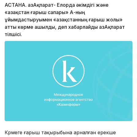
АСТАНА. ҚазАқпарат- Елорда әкімдігі және
«Қазақстан ғарыш сапары» АҚ-ның
ұйымдастыруымен «Қазақстанның ғарыш жолы»
атты көрме ашылды, деп хабарлайды ҚазАқпарат
тілшісі.
Көрмеге ғарыш тақырыбына арналған ерекше