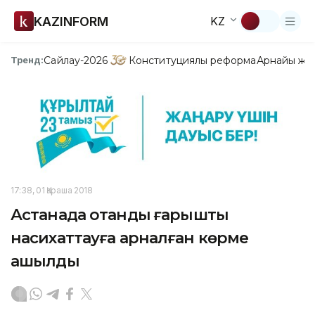
KAZINFORM
KZ
Сайлау-2026
Конституциялық реформа
Арнайы жо
Тренд:
17:38, 01 Қараша 2018
Астанада отандық ғарышты
насихаттауға арналған көрме
ашылды