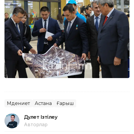
Мәдениет
Астана
Ғарыш
Дәулет Ізтілеу
Авторлар