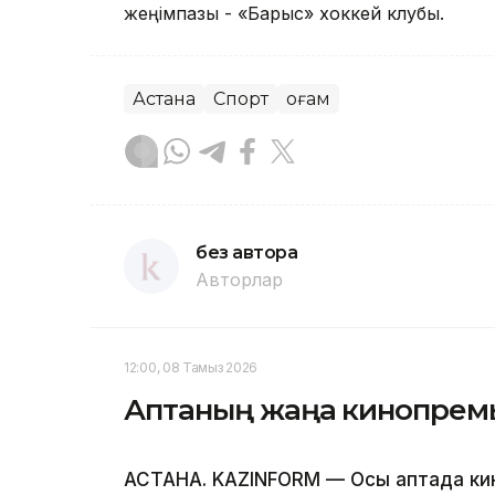
жеңімпазы - «Барыс» хоккей клубы.
Астана
Спорт
Қоғам
без автора
Авторлар
12:00, 08 Тамыз 2026
Аптаның жаңа кинопрем
АСТАНА. KAZINFORM — Осы аптада ки