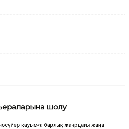
ьераларына шолу
носүйер қауымға барлық жанрдағы жаңа