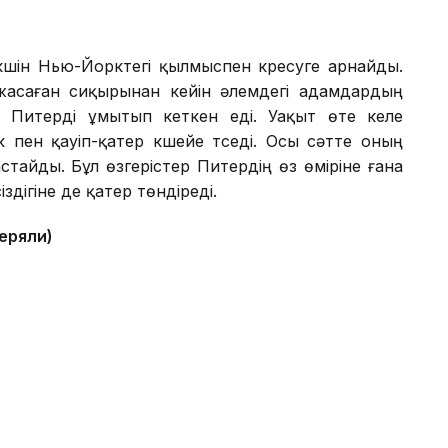
үшін Нью-Йорктегі қылмыспен күресуге арнайды.
асаған сиқырынан кейін әлемдегі адамдардың
 Питерді ұмытып кеткен еді. Уақыт өте келе
 пен қауіп-қатер күшейе түседі. Осы сәтте оның
стайды. Бұл өзгерістер Питердің өз өміріне ғана
дігіне де қатер төндіреді.
теряли)