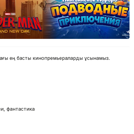
адағы ең басты кинопремьераларды ұсынамыз.
и, фантастика