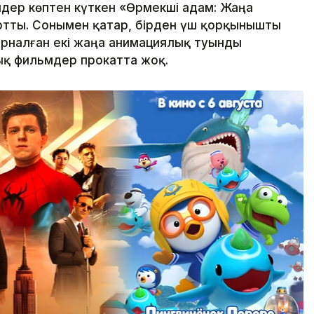
дер көптен күткен «Өрмекші адам: Жаңа
артты. Сонымен қатар, бірден үш қорқынышты
арналған екі жаңа анимациялық туынды
ық фильмдер прокатта жоқ.