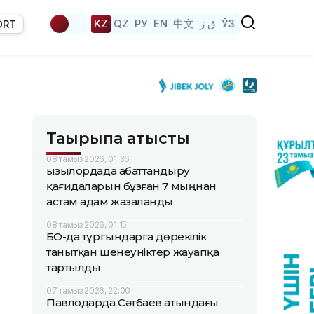
KZ
QZ
РУ
EN
中文
ق ز
ЎЗ
ORT
Тақырыпқа қатысты
08 тамыз 2026, 01:36
Қызылордада абаттандыру
қағидаларын бұзған 7 мыңнан
астам адам жазаланды
08 тамыз 2026, 01:15
БҚО-да тұрғындарға дөрекілік
танытқан шенеуніктер жауапқа
тартылды
07 тамыз 2026, 22:00
Павлодарда Сәтбаев атындағы