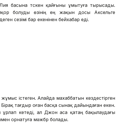
Лия басына түскен қайғыны ұмытуға тырысады.
мқор болуды өзінің ең жақын досы Аксельге
ген сезімі бар екенінен бейхабар еді.
ұмыс істеген. Алайда махаббатын кездестірген
. Бірақ тағдыр оған басқа сынақ дайындаған екен.
н ұрлап кетеді, ал Джон аса қатаң бақылаудағы
лымен орнатуға мәжбүр болады.