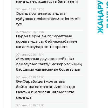
каналда ер адам суға батып кетті
07 тамыз 2026, 19:56
Оралда орталық алаңдағы
субұрқақ неліктен жұмыс істемей
тұр
07 тамыз 2026, 17:04
Нұрай Серікбай ісі: Сараптама
қорытындысы, бейнежазба мен
хат алмасулар нені көрсетті
07 тамыз 2026, 14:14
Жемқорлық дауынан кейін БҚО
денсаулық сақтау басқармасының
басшысы жұмысынан босатылды
07 тамыз 2026, 14:05
Әл-Фарабидегі жол апаты
бойынша сотталған Александр
Пактың ісі апелляциялық сотта
қаралды
07 тамыз 2026, 13:00