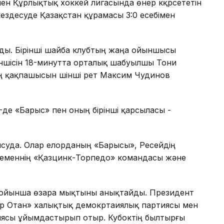
мен Құрлықтық хоккей лигасында өнер кқрсететін
кездесуде Қазақстан құрамасы 3:0 есебімен
лды. Бірінші шайба клубтың жаңа ойыншысы
іншісін 18-минутта орталық шабуылшы Тони
 қақпашысын үшінші рет Максим Чудинов
00-де «Барыс» пен оның бірінші қарсыласы -
ысуда. Олар елорданың «Барысы», Ресейдің
кеменнің «Қазцинк-Торпедо» командасы және
 бойынша өзара мықтыны анықтайды. Президент
ұр Отан» халықтық демокртаиялық партиясы мен
ясы ұйымдастырып отыр. Кубоктің былтырғы