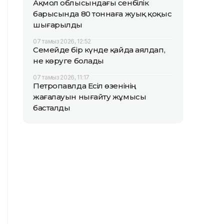
Ақмол облысындағы сенбілік
барысында 80 тоннаға жуық қоқыс
шығарылды
07 тамыз 2026, 12:52
Семейде бір күнде қайда аялдап,
не көруге болады
07 тамыз 2026, 11:17
Петропавлда Есіл өзенінің
жағалауын нығайту жұмысы
басталды