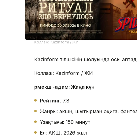
Коллаж: Kazinform / ЖИ
Kazinform тілшісінің шолуында осы апт
Коллаж: Kazinform / ЖИ
Өрмекші-адам: Жаңа күн
Рейтинг: 7.8
Жанры: экшн, шытырман оқиға, фэнтез
Ұзақтығы: 150 минут
Ел: АҚШ, 2026 жыл