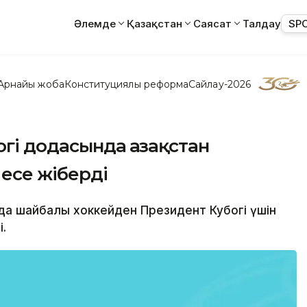
Әлемде
Қазақстан
Саясат
Талдау
SP
Арнайы жоба
Конституциялық реформа
Сайлау-2026
гі додасында Қазақстан
есе жіберді
ада шайбалы хоккейден Президент Кубогі үшін
.