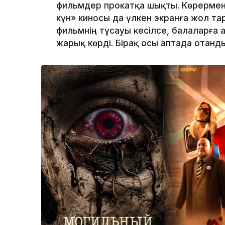
фильмдер прокатқа шықты. Көрермен
күн» киносы да үлкен экранға жол т
фильмнің тұсауы кесілсе, балаларға 
жарық көрді. Бірақ осы аптада отанд