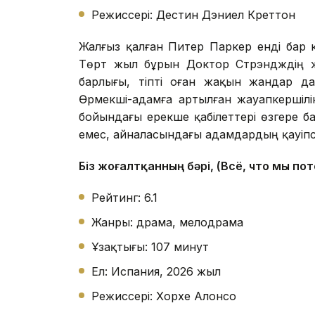
Режиссері: Дестин Дэниел Креттон
Жалғыз қалған Питер Паркер енді бар к
Төрт жыл бұрын Доктор Стрэндждің ж
барлығы, тіпті оған жақын жандар да
Өрмекші-адамға артылған жауапкершілік
бойындағы ерекше қабілеттері өзгере ба
емес, айналасындағы адамдардың қауіпсіз
Біз жоғалтқанның бәрі, (Всё, что мы по
Рейтинг: 6.1
Жанры: драма, мелодрама
Ұзақтығы: 107 минут
Ел: Испания, 2026 жыл
Режиссері: Хорхе Алонсо