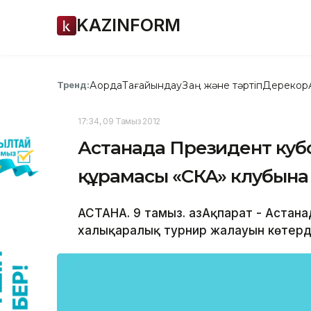
KAZINFORM
Ақорда
Тағайындау
Заң және тәртіп
Дерекқор
Тренд:
17:34, 09 Тамыз 2012
Астанада Президент кубо
құрамасы «СКА» клубына 
АСТАНА. 9 тамыз. ҚазАқпарат - Астан
халықаралық турнир жалауын көтерді