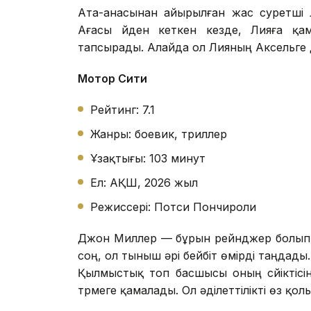
Ата-анасынан айырылған жас суретші 
Ағасы үйден кеткен кезде, Лияға қа
тапсырады. Алайда ол Лияның Аксельге де
Мотор Сити
Рейтинг: 7.1
Жанры: боевик, триллер
Ұзақтығы: 103 минут
Ел: АҚШ, 2026 жыл
Режиссері: Потси Пончироли
Джон Миллер — бұрын рейнджер болып ж
соң, ол тыныш әрі бейбіт өмірді таңдады
Қылмыстық топ басшысы оның сүйіктісі
түрмеге қамалады. Ол әділеттілікті өз қо