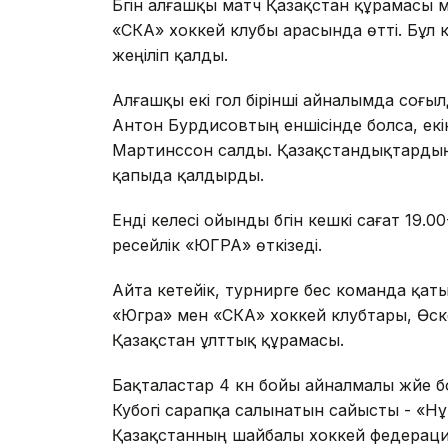
Бүгін алғашқы матч Қазақстан құрамасы 
«СКА» хоккей клубы арасында өтті. Бұл 
жеңіліп қалды.
Алғашқы екі гол бірінші айналымда соғы
Антон Бурдисовтың еншісінде болса, ек
Мартинссон салды. Қазақстандықтардың
қапыда қалдырды.
Енді келесі ойынды бүгін кешкі сағат 19.
ресейлік «ЮГРА» өткізеді.
Айта кетейік, турнирге бес команда қат
«Югра» мен «СКА» хоккей клубтары, Өс
Қазақстан ұлттық құрамасы.
Бақталастар 4 күн бойы айналмалы жүйе
Кубогі сарапқа салынатын сайысты - «Н
Қазақстанның шайбалы хоккей федераци