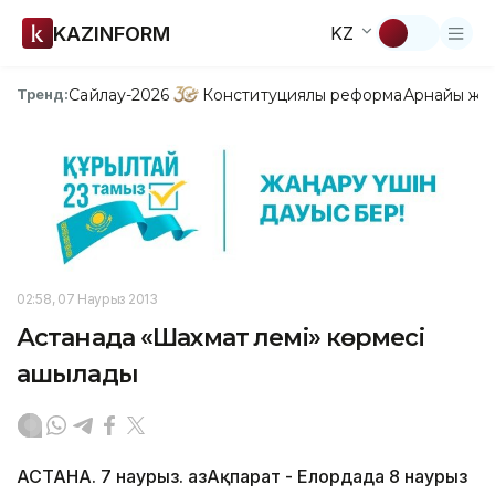
KAZINFORM
KZ
Сайлау-2026
Конституциялық реформа
Арнайы жо
Тренд:
02:58, 07 Наурыз 2013
Астанада «Шахмат әлемі» көрмесі
ашылады
АСТАНА. 7 наурыз. ҚазАқпарат - Елордада 8 наурыз