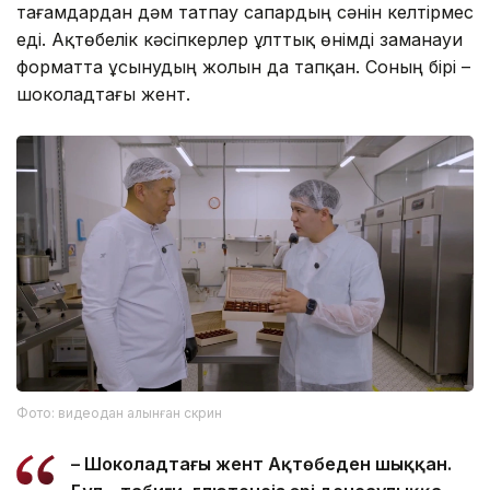
тағамдардан дәм татпау сапардың сәнін келтірмес
еді. Ақтөбелік кәсіпкерлер ұлттық өнімді заманауи
форматта ұсынудың жолын да тапқан. Соның бірі –
шоколадтағы жент.
Фото: видеодан алынған скрин
– Шоколадтағы жент Ақтөбеден шыққан.