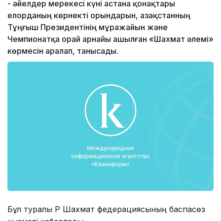
- әйелдер мерекесі күні астана қонақтары
елорданың көрнекті орындарын, Қазақстанның
Тұңғыш Президентінің мұражайын және
Чемпионатқа орай арнайы ашылған «Шахмат әлемі»
көрмесін аралап, танысады.
Бұл туралы ҚР Шахмат федерациясының баспасөз