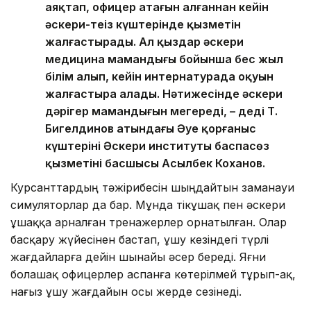
аяқтап, офицер атағын алғаннан кейін
әскери-теңіз күштерінде қызметін
жалғастырады. Ал қыздар әскери
медицина мамандығы бойынша бес жыл
білім алып, кейін интернатурада оқуын
жалғастыра алады. Нәтижесінде әскери
дәрігер мамандығын меңгереді, – деді Т.
Бигелдинов атындағы Әуе қорғаныс
күштерінің Әскери институты баспасөз
қызметінің басшысы Асылбек Коханов.
Курсанттардың тәжірибесін шыңдайтын заманауи
симуляторлар да бар. Мұнда тікұшақ пен әскери
ұшаққа арналған тренажерлер орнатылған. Олар
басқару жүйесінен бастап, ұшу кезіндегі түрлі
жағдайларға дейін шынайы әсер береді. Яғни
болашақ офицерлер аспанға көтерілмей тұрып-ақ,
нағыз ұшу жағдайын осы жерде сезінеді.