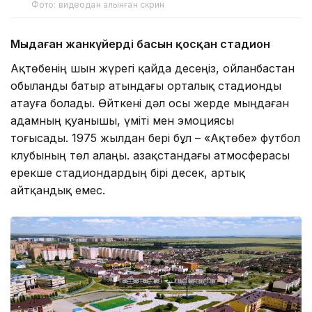
Фото: видеодан алынған скрин
Мыңдаған жанкүйердің басын қосқан стадион
Ақтөбенің шын жүрегі қайда десеңіз, ойланбастан
Қобыланды батыр атындағы орталық стадионды
атауға болады. Өйткені дәл осы жерде мыңдаған
адамның қуанышы, үміті мен эмоциясы
тоғысады. 1975 жылдан бері бұл – «Ақтөбе» футбол
клубының төл алаңы. Қазақстандағы атмосферасы
ерекше стадиондардың бірі десек, артық
айтқандық емес.