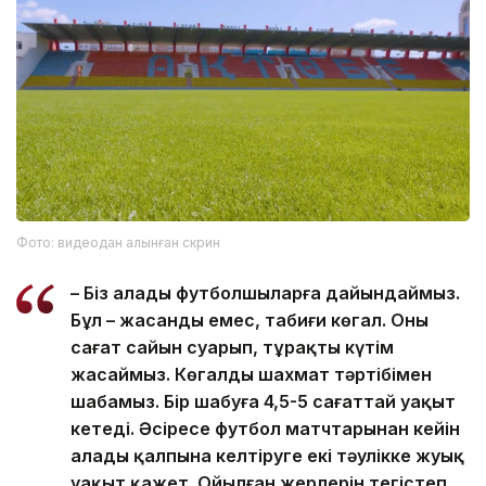
Фото: видеодан алынған скрин
– Біз алаңды футболшыларға дайындаймыз.
Бұл – жасанды емес, табиғи көгал. Оны
сағат сайын суарып, тұрақты күтім
жасаймыз. Көгалды шахмат тәртібімен
шабамыз. Бір шабуға 4,5-5 сағаттай уақыт
кетеді. Әсіресе футбол матчтарынан кейін
алаңды қалпына келтіруге екі тәулікке жуық
уақыт қажет. Ойылған жерлерін тегістеп,