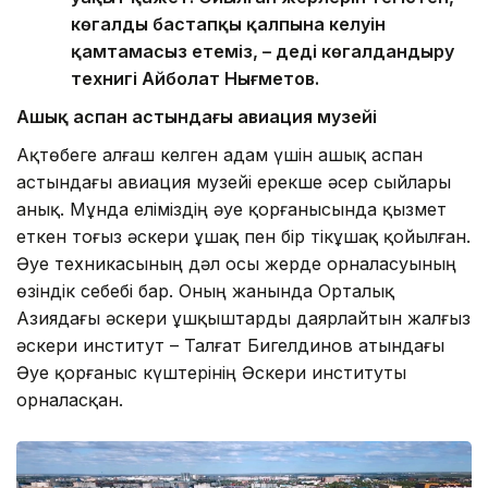
көгалдың бастапқы қалпына келуін
қамтамасыз етеміз, – деді көгалдандыру
технигі Айболат Нығметов.
Ашық аспан астындағы авиация музейі
Ақтөбеге алғаш келген адам үшін ашық аспан
астындағы авиация музейі ерекше әсер сыйлары
анық. Мұнда еліміздің әуе қорғанысында қызмет
еткен тоғыз әскери ұшақ пен бір тікұшақ қойылған.
Әуе техникасының дәл осы жерде орналасуының
өзіндік себебі бар. Оның жанында Орталық
Азиядағы әскери ұшқыштарды даярлайтын жалғыз
әскери институт – Талғат Бигелдинов атындағы
Әуе қорғаныс күштерінің Әскери институты
орналасқан.