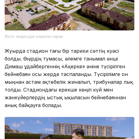
Фото: видеодан алынған скрин
Жуырда стадион тағы бір тарихи сәттің куәсі
болды. Өңірдің тумасы, әлемге танымал әнші
Димаш Құдайбергеннің «Ақерке» әніне түсірілген
бейнебаян осы жерде таспаланды. Түсірілімге он
мыңнан астам ақтөбелік жиналып, трибуналар лық
толды. Стадиондағы ерекше көңіл күй мен
жанкүйерлердің ыстық ықыласын бейнебаяннан
анық байқауға болады.