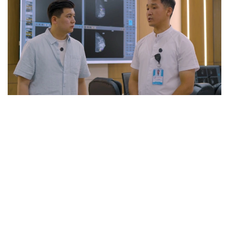
Фото: видеодан алынған скрин
Осыған байланысты медицина саласында цифрлық
технологиялар белсенді қолданылып келеді.
Ауылдар мен аудандарда түсірілген рентген және
КТ нәтижелері бірыңғай жүйеге енгізіледі.
Дәрігерлер зерттеу нәтижелерін ортақ база
арқылы көріп, қажет болған жағдайда қайта қарай
алады.
– Ауылдар мен аудандарда түсірілген