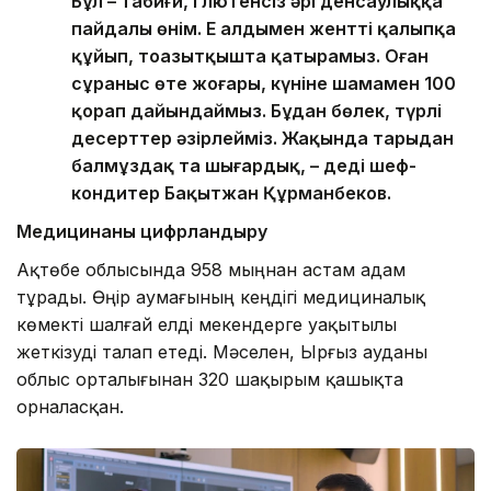
Бұл – табиғи, глютенсіз әрі денсаулыққа
пайдалы өнім. Ең алдымен жентті қалыпқа
құйып, тоңазытқышта қатырамыз. Оған
сұраныс өте жоғары, күніне шамамен 100
қорап дайындаймыз. Бұдан бөлек, түрлі
десерттер әзірлейміз. Жақында тарыдан
балмұздақ та шығардық, – деді шеф-
кондитер Бақытжан Құрманбеков.
Медицинаны цифрландыру
Ақтөбе облысында 958 мыңнан астам адам
тұрады. Өңір аумағының кеңдігі медициналық
көмекті шалғай елді мекендерге уақытылы
жеткізуді талап етеді. Мәселен, Ырғыз ауданы
облыс орталығынан 320 шақырым қашықта
орналасқан.