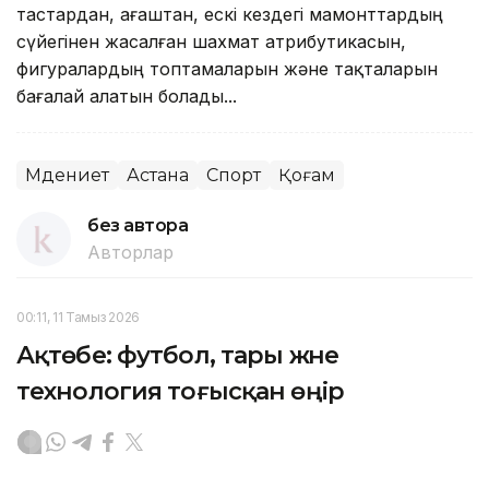
тастардан, ағаштан, ескі кездегі мамонттардың
сүйегінен жасалған шахмат атрибутикасын,
фигуралардың топтамаларын және тақталарын
бағалай алатын болады...
Мәдениет
Астана
Спорт
Қоғам
без автора
Авторлар
00:11, 11 Тамыз 2026
Ақтөбе: футбол, тары және
технология тоғысқан өңір