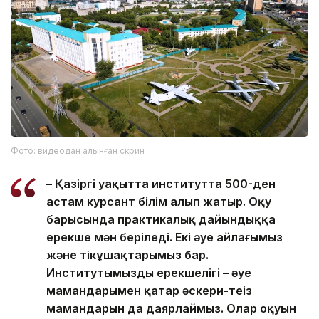
Фото: видеодан алынған скрин
– Қазіргі уақытта институтта 500-ден
астам курсант білім алып жатыр. Оқу
барысында практикалық дайындыққа
ерекше мән беріледі. Екі әуе айлағымыз
және тікұшақтарымыз бар.
Институтымыздың ерекшелігі – әуе
мамандарымен қатар әскери-теңіз
мамандарын да даярлаймыз. Олар оқуын