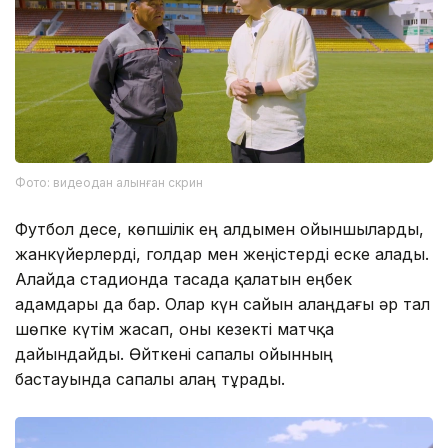
Фото: видеодан алынған скрин
Футбол десе, көпшілік ең алдымен ойыншыларды,
жанкүйерлерді, голдар мен жеңістерді еске алады.
Алайда стадионда тасада қалатын еңбек
адамдары да бар. Олар күн сайын алаңдағы әр тал
шөпке күтім жасап, оны кезекті матчқа
дайындайды. Өйткені сапалы ойынның
бастауында сапалы алаң тұрады.