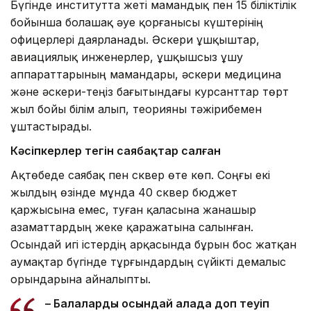
Бүгінде институтта жеті мамандық пен 15 біліктілік
бойынша болашақ әуе қорғанысы күштерінің
офицерлері даярланады. Әскери ұшқыштар,
авиациялық инженерлер, ұшқышсыз ұшу
аппараттарының мамандары, әскери медицина
және әскери-теңіз бағытындағы курсанттар төрт
жыл бойы білім алып, теорияны тәжірибемен
ұштастырады.
Кәсіпкерлер тегін саябақтар салған
Ақтөбеде саябақ пен сквер өте көп. Соңғы екі
жылдың өзінде мұнда 40 сквер бюджет
қаржысына емес, туған қаласына жанашыр
азаматтардың жеке қаражатына салынған.
Осындай игі істердің арқасында бұрын бос жатқан
аумақтар бүгінде тұрғындардың сүйікті демалыс
орындарына айналыпты.
– Балалардың осындай алаңда доп теуіп