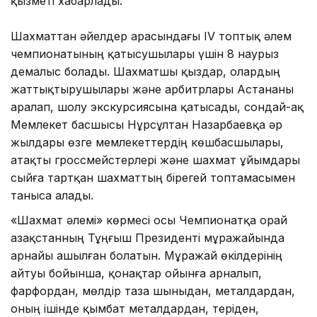
қызметі хабарлады.
Шахматтан әйелдер арасындағы IV топтық әлем
чемпионатының қатысушылары үшін 8 наурыз
демалыс болады. Шахматшы қыздар, олардың
жаттықтырушылары және арбитрлары Астананы
аралап, шолу экскурсиясына қатысады, сондай-ақ
Мемлекет басшысы Нұрсұлтан Назарбаевқа әр
жылдары өзге мемлекеттердің көшбасшылары,
атақты гроссмейстерлері және шахмат ұйымдары
сыйға тартқан шахматтың бірегей топтамасымен
таныса алады.
«Шахмат әлемі» көрмесі осы Чемпионатқа орай
Қазақстанның Тұңғыш Президенті мұражайында
арнайы ашылған болатын. Мұражай өкілдерінің
айтуы бойынша, қонақтар ойынға арналып,
фарфордан, мөлдір таза шыныдан, металдардан,
оның ішінде қымбат металдардан, теріден,